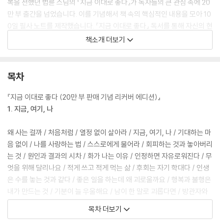
복을 전했던 법륜 스님의 『지금 이대로 좋다』가 독자들의 큰 관심 속에 20
만 부 출간을 넘었습니다. 이를 기념해서 책 속의 핵심적인 내용을 모아 10
0일 필사 노트를 제작했습니다. 『지금 이대로 좋다』 독서를 통해 자신의 현
재를 알아차리고, 한 문장, 한 글자씩 필사하는 동안 있는 그대로 나를 사랑
책소개 더보기
하는 법을 터득하며 자신을 더욱 밀도 있게 살펴볼 수 있도록 구성했습니
다. 본문의 구성은 『지금 이대로 좋다』의 명문장뿐만 아니라 책 속의 그림
들도 파스텔톤 배경과 함께 배치해서 필사하는 동안의 마음을 포근하고 열
목차
리게 하여 오롯이 지금 여기에 집중하도록 잡았습니다. 독서는 눈으로 읽
고 머리로 사고하며 빠른 속도로 우리의 감정과 사고에 영향을 미칩니다.
『지금 이대로 좋다 (20만 부 판매 기념 리커버 에디션)』
반면, 한 글자씩 손으로 적어가는 필사는 속도가 느립니다. 책에서 전하는
1. 지금, 여기, 나
감동과 생각들이 천천히 다가와 우리 가슴에 깊이 스며듭니다.
왜 사는 걸까 / 처음처럼 / 열정 없이 살아라 / 지금, 여기, 나 / 기대하는 마
음 없이 / 나를 사랑하는 법 / 스스로에게 물어라 / 회피하는 것과 놓아버리
는 것 / 원인과 결과의 시차 / 화가 나는 이유 / 인정하면 자유로워진다 / 무
엇을 위해 달리나요 / 적게 쓰고 적게 먹는 삶 / 후회는 자기 학대다 / 인생
은 수를 놓는 것과 같다 / 좋은 일을 하는데 왜 괴로울까요 / 행복과 불행은
내가 만드는 것 / 기분이 늘 우울해요 / 남이 한 말로 괴롭다면 / 방관자와
참여자 / 운명을 바꾸는 법 / 생각 한번 뒤집으면 / 오르막 내리막 / 마음이
목차 더보기
허전할 때 / 습관에 끌려가지 않는 삶