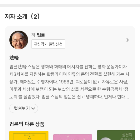
2. 네가 있으므로 내가 있고
저자 소개
2
오늘, 첫 만남입니다 / 남을 고치려는 마음 / 부부간의 갈등을 어떻게 해결
할까요 / 소통의 비결 / 친구가 변했어요 / 집착과 외면 / 부모님의 인생을
저
법륜
사셨으면 좋겠어요 / 사람이 제일 어려워요 / 상대의 말투 때문에 상처받
관심작가 알림신청
아요 / 욕심을 버리는 법 / 삶은 습관이다 / 부모의 책임 / 공부를 잘하고 싶
어요 / 남 탓할 필요 없다 / 불안은 어디에서 오는가 / 이 정도면 괜찮다 /
法輪
장님과 코끼리 / 생각보다 행동으로 / 자아실현 / 무심히 보라 / 스펙보다
법륜法輪 스님은 평화와 화해의 메시지를 전하는 평화 운동가이자
경험 / 불편한 동료 / 좋은 인연 나쁜 인연 / 인간관계가 오래가지 못합니다
제3세계를 지원하는 활동가이며 인류의 문명 전환을 실현해 가는 사
/ 1년은 견뎌라 / 인생의 무게 / 마음은 변하는 게 당연하다
상가, 깨어있는 수행자이다. 1988년, 괴로움이 없고 자유로운 사람,
이웃과 세상에 보탬이 되는 보살의 삶을 서원으로 한 수행공동체 ‘정
3. 항상 옳은 것이란 없다
토회’를 설립했다. 법륜 스님의 법문은 쉽고 명쾌하다. 언제나 현대인
의 눈높이에 맞추어 깨달음과 수행을 이야기 한다. 법륜 스님의 말과
펼쳐보기
본래 괴로울 일이 없어요 / 허상과 실상 / 능력을 인정받고 싶을 때 / 진정
글은 빙 돌려 말하지 않고 군더더기 없이 근본을 직시한다. 밖을 향해
한 배려 / 부모님께는 다만 감사할 뿐입니다 / 자존감을 회복하려면 / 내 인
있는 우리의 시선을 안으로 돌이킨다. 어렵고 난해한 경전 역시 법륜
법륜
의 다른 상품
생의 황금기 / 깨달음에 걸리는 시간 / 욕망이라는 불덩이 / 욕구는 장작불
스님을 만나면 스님의 지혜와 직관, 통찰의 힘으
과 같다 / 부모님이 싸우실 때 / 긍정적으로 보는 연습 / 갠지스강의 물고기
/ 나의 기쁨은 누군가의 희생 / 남들 앞에 서는 게 두려워요 / 일과 재미 /