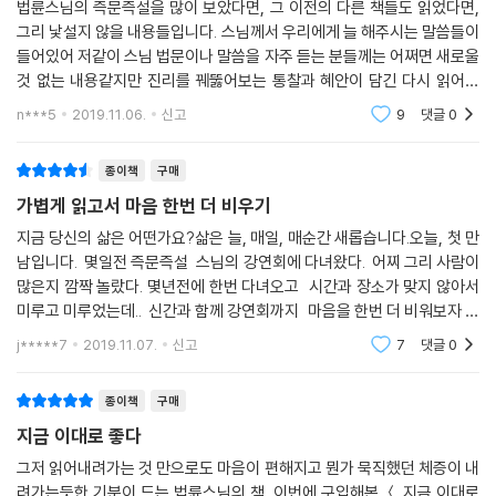
법륜스님의 즉문즉설을 많이 보았다면, 그 이전의 다른 책들도 읽었다면,
요?”
그리 낯설지 않을 내용들입니다. 스님께서 우리에게 늘 해주시는 말씀들이
“마음 놓고 소주 한 잔 마실 친구가 없어요. 누구는 왠지 불편하고 또 누구
들어있어 저같이 스님 법문이나 말씀을 자주 듣는 분들께는 어쩌면 새로울
는 자기주장이 강해서 머리가 아프고 이젠 오래된 친구도 예전만큼 편하지
것 없는 내용같지만 진리를 꿰뚫어보는 통찰과 혜안이 담긴 다시 읽어도
않아요.”
좋은 내용의 책입니다. 저는 스님의 책들은 거의 다 읽었고, 유튜브로 즉문
n***5
2019.11.06.
신고
9
댓글
0
즉설도 자주 봅
결혼해서 35년간 남편을 먹여 살렸는데 내가 아프니 나 몰라라 하네요.”
“부모를 닮은 내 모습이 싫어요.”
종이책
구매
가볍게 읽고서 마음 한번 더 비우기
『지금 이대로 좋다』 100자 소개
지금 당신의 삶은 어떤가요?삶은 늘, 매일, 매순간 새롭습니다.오늘, 첫 만
남입니다. 몇일전 즉문즉설 스님의 강연회에 다녀왔다. 어찌 그리 사람이
『인생수업』『지금, 여기, 깨어있기』『법륜스님의 행복』 등으로 인생의 고민
많은지 깜짝 놀랐다. 몇년전에 한번 다녀오고 시간과 장소가 맞지 않아서
에 대해 명쾌한 해법을 제시해 온 법륜 스님의 새로운 책이 나왔다. 『지금
미루고 미루었는데.. 신간과 함께 강연회까지 마음을 한번 더 비워보자 하
이대로 좋다』는 지난 8년간 SNS로 매일 전해졌던 법륜 스님의 희망편지
는 마음으로 찾았는데... 역시나 좋은 시간이었다. 과거나 미래가 아닌 지
콘텐츠를 한 권의 에세이로 정리한 책이다. 법륜 스님은 책에서 잠시 멈추
j*****7
2019.11.07.
신고
7
댓글
0
금,
고 자신을 돌아보라고 권한다.
종이책
구매
지금 이대로 좋다
그저 읽어내려가는 것 만으로도 마음이 편해지고 뭔가 묵직했던 체증이 내
려가는듯한 기분이 드는 법륜스님의 책. 이번에 구입해본 ＜ 지금 이대로