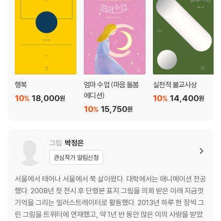
갈등은 왜 생기나 / 나는 행복할 권리가 있다 / 선택장애로 괴롭다면 / 취향
은 괜찮지만, 차별은 안 돼요 / 착한 척하느라 괴로워요 / 화단에 핀 꽃 / 특
별한 날을 쫓는 당신 / 세상을 굴리는 자 / 마음의 면역력을 키우는 법
4. 꽃처럼 예쁘다
오늘도 살아 있네 / 대가를 바라지 않는 삶 / 남의 말에 흔들리지 말라 / 어
행복
엄마 수업 (마음 돌봄
실천적 불교사상
떤 선택 / 실패해도 괜찮아요 / 착한 사람이 무서운 이유 / 인도에서 만난
에디션)
10
18,000
10
14,400
%
%
원
원
여인 / 지난 상처로 괴로운가요 / 겸손하고 당당하게 / 한평생 죽도록 일만
10
15,750
%
원
하다 갈래요? / 인간은 본래 이기적이다 / 있는 그대로의 나 / 외로운가요?
/ 열등감과 우월감 / 죽음이 두려워요 / 온전한 나를 만나는 길 / 감정조절
이 잘 안돼요 / 마음의 봄 / 좋은 인연을 만나고 싶은데 / 부모를 닮은 내 모
그림
박정은
습이 싫어요 / 완벽한 결혼은 없다 / 나의 꿈
관심작가 알림신청
5. 잘했고 잘하고 있고 잘할 거야
서울에서 태어나 서울에서 쭉 살아왔다. 대학에서는 애니메이션 전공
했다. 2008년 첫 전시 후 단행본 표지 그림을 의뢰 받은 이래 지금껏
흔들리는 마음 / 어떻게 살아야 하나 / 최고의 선물 / 즐거움과 괴로움은 한
기억을 그리는 일러스트레이터로 활동했다. 2013년 하루 한 장씩 그
뿌리 / 위로하겠다는 건 내 욕심이에요 / 사랑 좋아하시네 / 아이의 삶에 자
린 그림을 트위터에 연재했고, 약 1년 반 동안 많은 이의 사랑을 받았