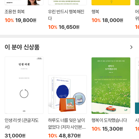
조용한 회복
우린 반드시 행복해진
행복
어
다
위
10
19,800
10
18,000
%
%
원
원
10
16,650
1
%
원
이 분야 신상품
인생 리셋 (큰글자도
하루도 너를 잊은 날이
행복이 도착했습니다
시
서)
없었다 (저자 사인본)
10
15,300
1
%
원
+ 명상가를 위한 365
31,000
10
48,870
%
원
원