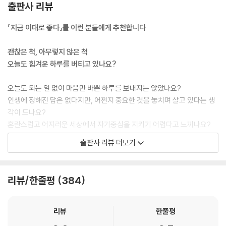
출판사 리뷰
『지금 이대로 좋다』를 이런 분들에게 추천합니다
괜찮은 척, 아무렇지 않은 척
오늘도 힘겨운 하루를 버티고 있나요?
오늘도 되는 일 없이 마음만 바쁜 하루를 보내지는 않았나요?
인생에 정해진 답은 없다지만, 어쩐지 중요한 것을 놓치며 살고 있다는 생
각이 드나요?
혼란스럽고 어지러운 세상에서 자기중심을 지키기 어렵다고 느끼나요?
지긋지긋한 내 모습과 고쳐지지 않는 습관에서 자유롭고 싶나요?
출판사 리뷰 더보기
보고 들으면 그 순간에는 바꿔야지 다짐하지만, 돌아서면 내 문제에는 다
시 깜깜해지나요?
속으로라도 울고 싶을 만큼 힘들고 괴로운 날에는 부정적인 생각만 마구
리뷰/한줄평
384
떠오릅니다. 그런 순간에 탁! 그 생각을 멈추게 하는 단 하나의 생각이 있습
니다.
리뷰
한줄평
『지금 이대로 좋다』 책 속의 고민들