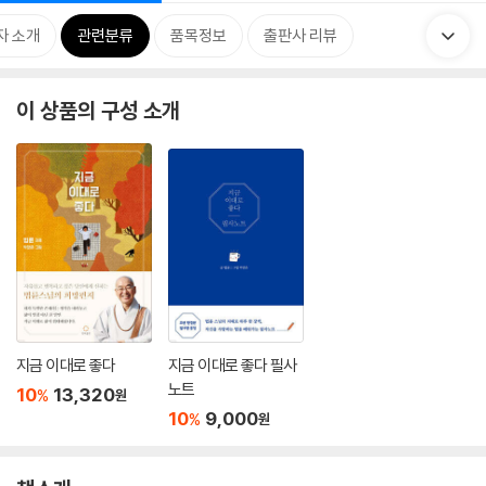
자 소개
관련분류
품목정보
출판사 리뷰
이 상품의 구성 소개
지금 이대로 좋다
지금 이대로 좋다 필사
노트
10
13,320
%
원
10
9,000
%
원