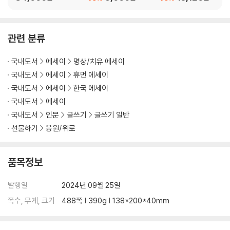
『지금 이대로 좋다 필사 노트』
관련 분류
국내도서
에세이
명상/치유 에세이
국내도서
에세이
휴먼 에세이
국내도서
에세이
한국 에세이
국내도서
에세이
국내도서
인문
글쓰기
글쓰기 일반
선물하기
응원/위로
품목정보
발행일
2024년 09월 25일
쪽수, 무게, 크기
488쪽 | 390g | 138*200*40mm