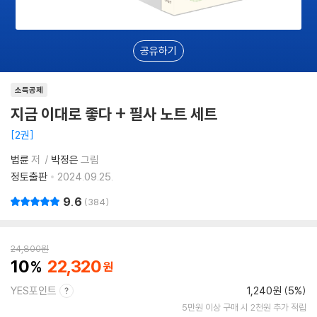
공유하기
소득공제
지금 이대로 좋다 + 필사 노트 세트
2권
법륜
저
박정은
그림
정토출판
2024.09.25.
9.6
384
24,800
원
10
22,320
YES포인트
1,240원 (5%)
5만원 이상 구매 시 2천원 추가 적립