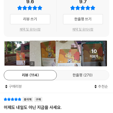
9.6
9.7
자존감, 우울, 성공, 행복, 사랑, 가족, 직장, 인간관계, 화, 수행 등
당신은 지금 어떤 고민을 하고 있나요?
리뷰 쓰기
한줄평 쓰기
스스로에게 물어보세요.
나는 누구인가, 지금 무엇을 하고 있는가. 나는 지금 어디로 가고 있는가.
혜택 및 유의사항
혜택 및 유의사항
“어떻게 사는 게 옳은 건지 고민입니다.”
“큰 꿈을 이루려고 무리하다 보니 자꾸 몸이 아프고 불안해져요.”
10
“실수에 대한 두려움이 많고 남의 눈을 너무 의식합니다.”
더보기
“사는 게 우울하고 꿈이나 열정이 없어요.”
“지금보다 더 자유롭고 기쁘게 살려면 어떻게 살아야 할까요?”
2
“잘 산다는 것은 무엇일까요?”
리뷰
114
한줄평
270
“욕심을 어떻게 절제하시나요?”
“독립하고 싶은데 부모님이 너무 저를 위해 사셔서 부담스러워요.”
구매리뷰
추천순
“다른 사람에게 잘 보이려고 눈치 보고 아부하기 싫어요.”
“영업직에 있는데 사람 만나는 게 부담스러워요”
종이책
구매
“휴직중입니다. 처음엔 잘 쉬다가 이제 슬슬 초조해지는데 딱히 하고 싶은
일도 없어요.”
어제도 내일도 아닌 지금을 사세요.
“우울증으로 약을 먹고 있습니다. 어떻게 하면 마음이 편해질 수 있을까