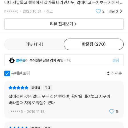
니다.자유롭고 행복하게 살기를 바라면서도, 얽매이고 눈치보는 저에게 도
움이 많이 되었기 때문입니다.글도 넘넘 좋고, 한구절 한구절이 마음 속에
h*****0
2020.10.31.
신고
2
댓글
0
와닿았지만, 그
리뷰 전체보기
리뷰
114
한줄평
270
클린봇
이 부적절한 글을 감지 중입니다.
설정
구매한줄평
추천순
종이책
구매
절대적인 것은 없다. 모든 것은 변하며, 욕망을 내려놓고 지긋이
바라볼때 자유로워질수 있다
h*****5
2019.11.18.
5