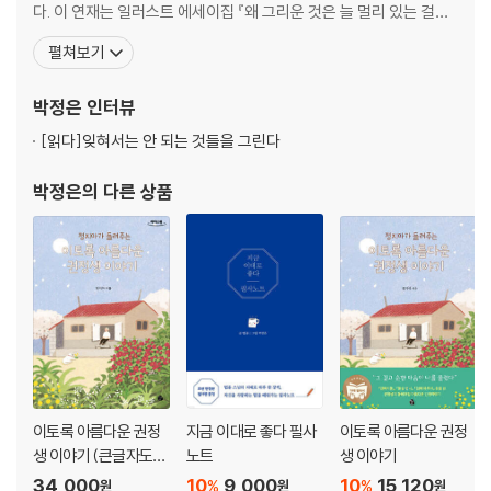
긍심을 심어주세요 / 나이 든다는 것은 축복 / 누가 주인인가 / 다름을 인정
다. 이 연재는 일러스트 에세이집 『왜 그리운 것은 늘 멀리 있는 걸까』
하기 / 겨자씨로 얻은 깨달음 / 애인이 배신했어요 / 정체성이란 무엇인가
로 출간했고, 자신의 이름을 트위터 바깥 세상에 알렸다. 2015년 이
펼쳐보기
/ 지금 이대로 좋은 삶 / 너는 소원이 뭐니 / 주어지는 대로 / 시험을 준비하
후 포털사이트 네이버의 그라폴리오에 스토리를 담은 일러스트를
는 청년에게 / 직장을 그만두고 싶어요 / 내가 변해야 진짜 공부 / 국수 한
『뜻밖의 위로』와 『공간의 온도』라는 타이틀로 연재한 뒤, 이를 2015
박정은
인터뷰
그릇의 행복 / 상대의 마음을 사고 싶을 때 / 하고 싶은 일이 없어요 / 꿈을
년, 2016년 각각 동명의
향해 가기가 힘들어요 / 눈 감을 때
[읽다]
잊혀서는 안 되는 것들을 그린다
6. 지금 이대로 내가 참 좋다
박정은
의 다른 상품
댓돌 위의 신발 / 마음이 답답해요 / 나무는 저절로 그늘을 드리운다 / 중도
/ 아픈 것도 수행이에요 / 사랑이 왜 미움으로 바뀔까 / 화로부터의 자유 /
공양송 / ‘싹’ 해버립니다 / 번뇌에서 벗어나려면 / 기도는 어떻게 해야 할
까요 / 베풀 때 가장 행복해요 / 교회에 갈까요, 절에 갈까요 / 죽은 소에게
풀 먹이는 아이 / 좋은 게 좋은 것이 아니다 / 옳고 그름이 없다 / 기도는 바
라는 마음을 놓는 것 / 윤회에서 벗어나려면 / 옆에 있는 사람이 하늘입니
다 / 있는 그대로 보기 / 있는 그대로의 내가 참 좋다 / 나 먼저 행복하기 /
내가 움켜쥔 구슬 / 소비하는 삶에서 순환하는 삶으로 / 낙엽을 보면 쓸쓸
이토록 아름다운 권정
지금 이대로 좋다 필사
이토록 아름다운 권정
한가요 / 얼음이 녹아서 물이 되듯 / 아부하기 싫어요 / 날마다 새날입니다
생 이야기 (큰글자도
노트
생 이야기
서)
34,000
10
9,000
10
15,120
%
%
원
원
원