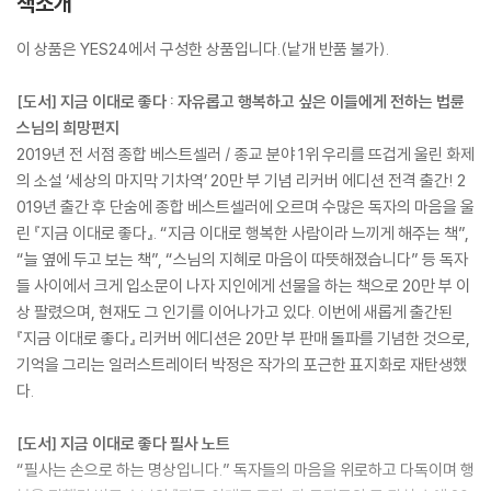
책소개
이 상품은 YES24에서 구성한 상품입니다.(낱개 반품 불가).
[도서] 지금 이대로 좋다 : 자유롭고 행복하고 싶은 이들에게 전하는 법륜
스님의 희망편지
2019년 전 서점 종합 베스트셀러 / 종교 분야 1위 우리를 뜨겁게 울린 화제
의 소설 ‘세상의 마지막 기차역’ 20만 부 기념 리커버 에디션 전격 출간! 2
019년 출간 후 단숨에 종합 베스트셀러에 오르며 수많은 독자의 마음을 울
린 『지금 이대로 좋다』. “지금 이대로 행복한 사람이라 느끼게 해주는 책”,
“늘 옆에 두고 보는 책”, “스님의 지혜로 마음이 따뜻해졌습니다” 등 독자
들 사이에서 크게 입소문이 나자 지인에게 선물을 하는 책으로 20만 부 이
상 팔렸으며, 현재도 그 인기를 이어나가고 있다. 이번에 새롭게 출간된
『지금 이대로 좋다』 리커버 에디션은 20만 부 판매 돌파를 기념한 것으로,
기억을 그리는 일러스트레이터 박정은 작가의 포근한 표지화로 재탄생했
다.
[도서] 지금 이대로 좋다 필사 노트
“필사는 손으로 하는 명상입니다.” 독자들의 마음을 위로하고 다독이며 행