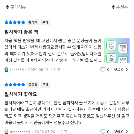
리뷰
45
한줄평
8
이 문장을 읽는 순간 우리는 자연스럽게 싱클레어의 기억 안으로 들어가게
070. 좁은 문, 앙드레 지드 - 도덕적 절제와 숭고한 사랑 사이의 갈등
된다.
구매리뷰
추천순
5장. 열정을 더하는 뜨거운 명문장
또한 명문장은 삶과 인간에 대한 작가의 통찰이 가장 선명하게 드러나는
071. 젊은 베르테르의 슬픔, 요한 볼프강 폰 괴테 - 영혼을 뒤흔드는 순수
구절이다.
종이책
구매
한 열정
“내 고독은 사람들로 북적거린다.”- 앙드레 지드, 『좁은 문』 명문장 中
필사하기 좋은 책
072. 오만과 편견, 제인 오스틴 - 편견을 넘어 진실에 이르는 길
홀로 있지만 결코 비어 있지는 않은 상태. 고독의 본질을 꿰뚫는 역설이다.
처음 책을 받았을 때 고전에서 뽑은 좋은 문장들이 들어
073. 달과 6펜스, 서머싯 몸 - 세속을 등지고 예술적 이상을 좇는 광기
이런 문장들을 손으로 직접 옮기는 과정에서, 언어의 감각은 서서히 되살
있어서 미소가 번져 나왔고요필사할 수 있게 편지지 느낌
074. 그리스인 조르바, 니코스 카잔차키스 - 거침없이 살아가는 자유로운
아난다.
의 페이지가 있어서펜이 절로 손으로 들어왔답니다매일
영혼의 춤
아침 필사를 하며세계 명작 한 작품에 대해 감탄을 느끼게
075. 메밀꽃 필 무렵, 이효석 - 달빛 아래 펼쳐진 시적인 인연의 흔적
단순히 따라 쓰는 것을 넘어,
했어요어떤 책은 한 번 읽어보아야겠다는 마음까지 들었
t*****9
2026.05.21.
신고
0
댓글
0
076. 주홍글씨, 나다니엘 호손 - 억압된 사회와 인간 본성의 갈등
‘어휘 노트’와 ‘문해력 질문’이 만드는 차이
답니다100일을 작정하고써 내려가 보면 좋을 것 같아요
077. 무진기행, 김승옥 - 자아의 안개 속을 거니는 현대인의 고독
078. 안나 카레니나, 레프 톨스토이 - 삶의 무게를 견디는 사랑과 고통
종이책
구매
이 책이 시중의 수많은 필사책과 결정적으로 다른 이유는 구성에 있다. “문
079. 부활, 레프 톨스토이 - 죄의 고백을 통해 얻는 영혼의 정화
필사하기 좋아요
장을 그저 따라 쓴다고 어휘력과 문해력이 좋아질까?” 저자 스스로도 그
080. 전쟁과 평화, 레프 톨스토이 - 거대한 역사 속 개인의 운명과 가치
물음에 쉽게 고개를 끄덕이지 못했다. 그래서 만든 것이 각 문장마다 수록
필사책이라 그런지 양쪽으로 완전 접혀져서 글 쓰기에도 좋고 문장도 너무
081. 싯다르타, 헤르만 헤세 - 자신만의 길을 찾아가는 고요한 구도
된 ‘어휘 노트’와 ‘문해력 질문’이다. ‘어휘 노트’는 문장을 이루는 단어의 사
좋네요.매일 출근하면 커피 마시면서 필사하는게 하루에 시작인데 마음정
082. 호밀밭의 파수꾼, J.D. 샐린저 - 위선적인 세상을 향한 진솔한 저항
리도 되고 생각할 거리도 던져주고 좋습니다.문장도 엄선해주신 것 같고
전적 의미와 문맥 속에서의 의미를 함께 짚어준다. 희미하게만 알고 있던
083. 나의 라임 오렌지 나무, J.M. 바스콘셀로스 - 아픔을 통해 성숙해지
마음에 들어서 지인들에게도 선물주고 싶어요
단어의 의미가 또렷하게 잡히고, 고전의 품격 있는 어휘가 자연스럽게 내