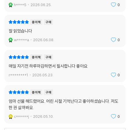
한줄 한줄 필사하면서 마음을 닦기에 좋은 책입니다.
097. 사람은 무엇으로 사는가, 레프 톨스토이 - 우리를 살게 하는 사랑의
힘
h****5
2026.06.25.
0
098. 노인과 바다, 어니스트 헤밍웨이 - 파멸할지언정 패배하지 않는 의
지
종이책
구매
099. 허클베리핀의 모험, 마크 트웨인 - 관습을 뚫고 흐르는 자유의 물결
잘 읽었습니다
100. 제인 에어, 샬럿 브론테 - 독립된 의지를 가진 자유로운 인간
w*****a
2026.06.08.
0
PART 3 문해력 질문과 답
종이책
구매
문해력 질문과 답
매일 자기전 하루마감하면서 필사합니다 좋아요
r********1
2026.05.23.
0
종이책
구매
엄마 선물 해드렸어요. 어린 시절 기억난다고 좋아하셨습니다. 저도
한 권 살까봐요.
c******j
2026.05.10.
0