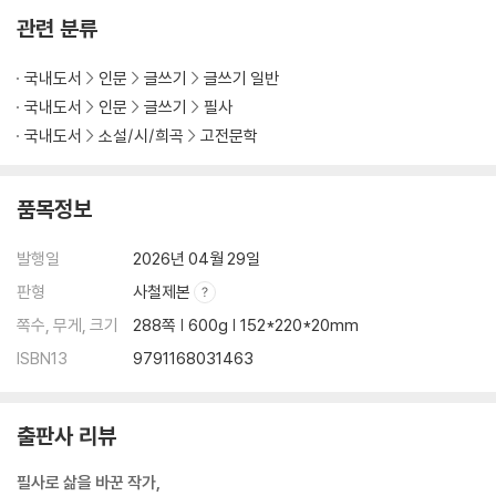
032. 백년 동안의 고독, 가브리엘 가르시아 마르케스 - 인간 존재의 근원
관련 분류
적 고독
033. 구운몽, 김만중 - 인생무상과 삶의 본질
국내도서
인문
글쓰기
글쓰기 일반
034. 설국, 가와바타 야스나리 - 허무 속에서 발견한 탐미적 미학
국내도서
인문
글쓰기
필사
035. 무진기행, 김승옥 - 허무의 안개 속 자아 성찰
국내도서
소설/시/희곡
고전문학
036. 나르치스와 골드문트, 헤르만 헤세 - 지성과 감성이 이룬 인간의 총
체성
품목정보
037. 파리대왕, 윌리엄 골딩 - 고립된 인간 본성의 민낯
발행일
2026년 04월 29일
3장. 삶이 깊어지는 첫 문장의 힘
038. 이방인, 알베르 카뮈 - 부조리한 세계의 서막
판형
사철제본
039. 모비딕, 허먼 멜빌 - 운명에 맞서는 불굴의 집념
쪽수, 무게, 크기
288쪽 | 600g | 152*220*20mm
040. 댈러웨이 부인, 버지니아 울프 - 찰나의 순간과 의식의 흐름
ISBN13
9791168031463
041. 참을 수 없는 존재의 가벼움, 밀란 쿤데라 - 존재의 무게에 대한 방황
042. 생의 한가운데, 루이제 린저 - 시련을 껴안는 주체적인 삶
043. 면도날, 서머싯 몸 - 진리를 찾아 떠나는 지적 모험
출판사 리뷰
044. 이선 프롬, 이디스 워튼 - 차가운 겨울 속 비극적 열망
045. 개를 데리고 다니는 여인, 안톤 체호프 - 일상 속에 찾아온 진실한 감
필사로 삶을 바꾼 작가,