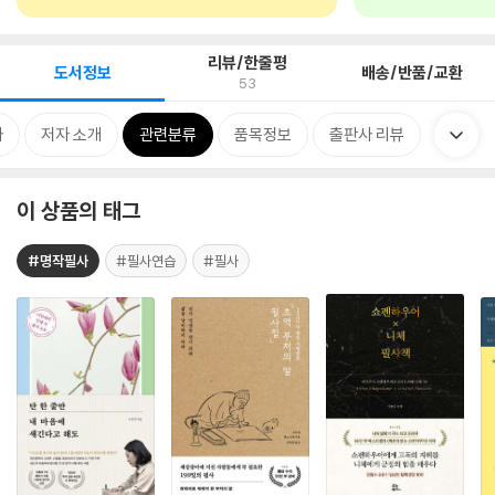
리뷰/한줄평
도서정보
배송/반품/교환
53
차
저자 소개
관련분류
품목정보
출판사 리뷰
이 상품의 태그
#명작필사
#필사연습
#필사