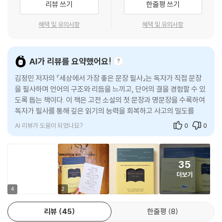
리뷰 쓰기
한줄평 쓰기
057. 빨간머리 앤, 루시 모드 몽고메리 - 내일은 아직 아무것도 실수하지
람을 바꾼다는 것을 경험으로 알고 있는 저자가, 이번에는 고전 소설을 읽
않은 새날
으며 어휘력과 문해력 역시 눈에 띄게 달라지는 것을 확인했다. 그래서 이
혜택 및 유의사항
혜택 및 유의사항
058. 아낌없이 주는 나무, 쉘 실버스타인 - 조건 없는 사랑이 주는 평온함
책을 쓰기 시작했다.
059. 키다리 아저씨, 진 웹스터 - 현재를 즐겁게 사는 것이 행복의 비결
060. 비밀의 화원, 프란시스 호지슨 번넷 - 마음을 가꾸면 세상도 꽃을 피
고전의 첫 문장과 명문장,
AI가 리뷰를 요약했어요!
운다
읽고 쓰며 언어의 감각을 되살리다
061. 작은 아씨들, 루이자 메이 올컷 - 폭풍 속에서도 돛을 펴는 용기
김정민 저자의 『세상에서 가장 좋은 문장 필사』는 독자가 직접 문장
062. 꽃들에게 희망을, 트리나 폴러스 - 진정한 나를 찾기 위한 변화의 고
을 필사하며 언어의 구조와 리듬을 느끼고, 단어의 결을 경험할 수 있
이 책은 소설의 서막을 여는 첫 문장(PART 1)과 작가의 통찰이 가장 압축
도록 돕는 책이다. 이 책은 고전 소설의 첫 문장과 명문장을 수록하여
통
된 형태로 드러나는 명문장(PART 2)으로 구성되어 있다. PART 1은 55
독자가 필사를 통해 깊은 읽기의 능력을 회복하고 사고의 밀도를 높
063. 이상한 나라의 앨리스, 루이스 캐럴 - 어디로 갈지는 내가 정하는 것
편, PART 2는 45편으로, 장르와 시대, 국적을 넘나드는 다양한 고전 소설
일 수 있도록 한다. 필사는 단순한 반복이
064. 소공녀, 프란시스 호지슨 번넷 - 어떤 상황에서도 잃지 않는 품위
82편, 100개의 문장을 한 권 안에서 만날 수 있다.
065. 꿀벌 마야의 모험, 발데마르 본젤스 - 낯선 세상을 향한 순수한 호기
AI 리뷰가 도움이 되었나요?
0
0
심
소설의 첫 문장은 독자를 이야기 속으로 끌어들이는 가장 강력한 입구다.
066. 버드나무에 부는 바람, 케네스 그레이엄 - 흐르는 강물처럼 평화로
단 한 줄로 소설 전체의 분위기를 만들고, 독자가 이야기를 어떤 시선으로
운 일상
35
보게 될지를 결정하며, 잠들어 있던 생각의 근육을 즉각 깨운다.
067. 사랑의 학교, 에드몬도 데 아미치스 - 마음과 마음이 이어지는 따뜻
더보기
“열 살 무렵, 나는 작은 도시의 라틴어 학교에 다녔는데, 그때 이야기를 하
한 연대
려고 한다. 기억이 생생하다. 마음 깊숙한 곳에서 아픔과 떨림이 일어난
4
2
068. 안네의 일기, 안네 프랑크 - 어둠 속에서도 끝내 잃지 않은 희망
다.”- 헤르만 헤세, 『데미안』 첫 문장 中.
069. 작은 집, 버지니아 리 버튼 - 변해가는 세상 속 변치 않는 가치