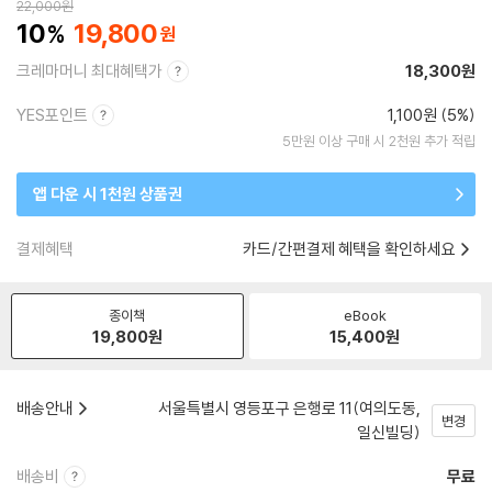
22,000
원
10
19,800
크레마머니 최대혜택가
18,300원
YES포인트
1,100원 (5%)
5만원 이상 구매 시 2천원 추가 적립
앱 다운 시 1천원 상품권
결제혜택
카드/간편결제 혜택을 확인하세요
종이책
eBook
19,800
원
15,400
원
배송안내
서울특별시 영등포구 은행로 11(여의도동,
변경
일신빌딩)
배송비
무료