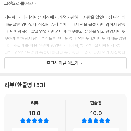
정
고전으로 돌아오다
046. 코, 아쿠타가와 류노스케 - 타인의 시선과 허영의 비애
047. 두 도시 이야기, 찰스 디킨스 - 혁명 속의 숭고한 희생과 사랑
지난해, 저자 김정민은 세상에서 가장 사랑하는 사람을 잃었다. 십 년간 치
048. 게잡이 공선, 고바야시 다키지 - 극한에서 깨어난 저항 정신
매를 앓던 엄마였다. 상실의 충격 속에서 다시 책을 펼쳤지만, 읽히지 않았
049. 나는 고양이로소이다, 나쓰메 소세키 - 고양이의 눈으로 본 지식인
다. 단어의 뜻은 알고 있었지만 의미가 흐릿했고, 문장을 읽고 있었지만 또
의 위선
렷하게 이해되지 않는 순간들이 반복되었다. 엄마도 할머니도 치매를 앓았
다는 사실이 늘 마음 한편에 있었던 저자에게, “문장이 잘 이해되지 않는
050. 모래의 여자, 아베 코보 - 사라진 일상과 실존적 공포
다”는 감각은 단순한 슬픔이 아니라 공포였다. 그래서 다시 쓰기 시작했다.
051. 네루다의 우편 배달부, 안토니오 스카르메타 - 은유가 일깨운 삶의
세상의 소음을 덜 담고 있으면서도 지나치게 무겁지 않은 언어를 지닌 고
출판사 리뷰 더보기
경이
전 소설을 펼치고, 문단을 끊어 읽고, 의미를 곱씹고, 그 문장을 직접 손으
052. 인간의 굴레에서, 서머싯 몸 - 방황 끝에 도달한 삶의 긍정
로 옮겼다. 그러자 희미했던 어휘들이 또렷해지고, 흐릿했던 문장들이 선
053. 롤리타, 블라디미르 나보코프 - 집착과 욕망의 유려한 묘사
명해졌다.
리뷰/한줄평
53
054. 설득, 제인 오스틴 - 시간이 증명한 진실한 사랑
055. 제인 에어, 샬럿 브론테 - 자유로운 인간의 선언
사실 저자에게 필사는 낯선 방법이 아니었다. 십여 년 전, 심한 우울증과 공
황장애로 하루하루가 힘겹던 시절, 저자는 좋은 문장을 마음에 새기기 위
리뷰
한줄평
PART 2 고전 소설의 명문장
해 쓰기 시작했다. 이해하려고 쓰고, 버텨내기 위해 쓰고, 살아내기 위해 썼
10.0
10.0
다. 그리고 어느 순간 생각과 관점이 바뀌기 시작했고, 오랜 시간 자신을 괴
4장. 온기를 채우는 따스한 명문장
롭히던 우울과 공황에서 벗어났다. 그 경험을 바탕으로 쓴 책이 『오늘, 행
056. 어린 왕자, 생텍쥐페리 - 가장 중요한 것은 눈에 보이지 않아
복을 쓰다』였고, 15만 명이 넘는 독자의 선택을 받았다. 필사는 실제로 사