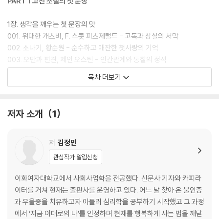
PART 1 고전 소설의 첫 문장
1장. 생각을 깨우는 첫 문장의 맛
001. 위대한 개츠비, F. 스콧 피츠제럴드 - 고독과 상실의 서막
002. 소나기, 황순원 - 순수하고 애잔한 첫사랑의 기억
003. 오만과 편견, 제인 오스틴 - 인간관계와 통찰의 정석
004. 운수 좋은 날, 현진건 - 비극적 복선의 미학
목차 더보기
005. 노인과 바다, 어니스트 헤밍웨이 - 굴복하지 않는 인간의 의지
006. 봄봄, 김유정 - 해학과 토속적 문장의 재미
007. 데미안, 헤르만 헤세 - 자아를 찾는 성장의 고통
저자 소개
1
008. 변신 프란츠, 카프카 - 일상의 균열과 실존적 충격
009. 안나 카레니나, 레프 톨스토이 - 행복과 불행에 대한 통찰
010. 사람은 무엇으로 사는가, 레프 톨스토이 - 사랑과 연대의 근원적 질
저
김정민
문
관심작가 알림신청
011. 호밀밭의 파수꾼, J.D. 샐린저 - 위선에 맞선 청춘의 방황
012. 감자, 김동인 - 환경이 파괴하는 인간의 존엄
이화여자대학교에서 사회사업학을 전공했다. 신문사 기자와 카피라
013. 싯다르타, 헤르만 헤세 - 구도와 깨달음의 여정
이터를 거쳐 현재는 출판사를 운영하고 있다. 어느 날 찾아 온 불안증
014. 인간 실격, 다자이 오사무 - 존재에 대한 처절한 기록
과 우울증을 치유하고자 아들러 심리학을 공부하기 시작했고 그 과정
015. 1984, 조지 오웰 - 감시 사회에 대한 서늘한 경고
에서 ‘지금 이대로의 나’를 인정하며 현재를 행복하게 사는 법을 깨닫