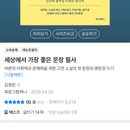
미리보기
사이즈비교
공유하기
소득공제
베스트셀러
세상에서 가장 좋은 문장 필사
어른의 어휘력과 문해력을 위한 고전 소설의 첫 문장과 명문장 쓰기
사철제본
김정민
저
북로그컴퍼니
2026.04.29.
10.0
판매지수
8,274
53
베스트
글쓰기
14위
인문 top100 2주