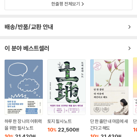
한줄평 전체보기
배송/반품/교환 안내
이 분야 베스트셀러
하루 한 장 나의 어휘력
토지 필사 노트
단 한 줄만 내 마음에 새
단
을 위한 필사 노트
긴다고 해도
10
22,500
1
%
원