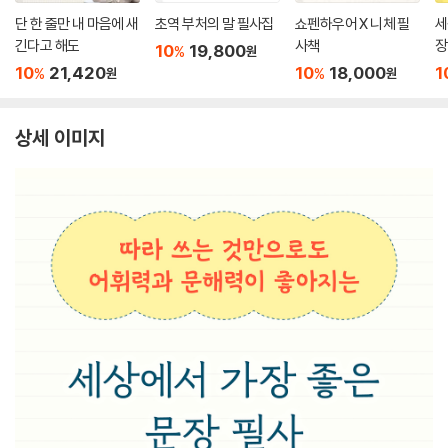
단 한 줄만 내 마음에 새
초역 부처의 말 필사집
쇼펜하우어 X 니체 필
세
긴다고 해도
사책
장
10
19,800
%
원
10
21,420
10
18,000
1
%
%
원
원
상세 이미지