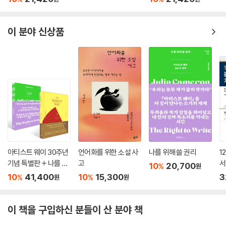
10
21,420
10
21,420
%
%
원
원
이 분야 신상품
아티스트 웨이 30주년
언어화를 위한 소설 사
나를 위해 쓸 권리
1
기념 특별판 + 나를 위
고
서
10
20,700
%
원
해 쓸 권리 세트
10
41,400
10
15,300
3
%
%
원
원
이 책을 구입하신 분들이 산 분야 책