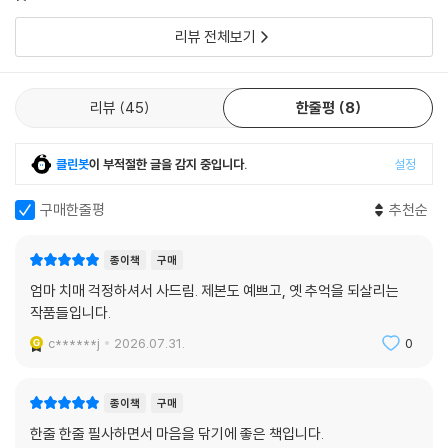
는 이별과 사랑
것이 된다. 예를 들어 ‘데미안’의 어휘 노트는, ‘투쟁(鬪爭)하다’의 뜻을 ‘어
m*******6
2026.05.20.
신고
0
댓글
0
084. 갈매기의 꿈, 리처드 바크 - 한계를 넘어 더 높이 날아오르는 의지
떤 대상을 이기거나 극복하기 위해 싸우다. 여기서는 성장을 위한 치열한
085. 참을 수 없는 존재의 가벼움, 밀란 쿤데라 - 반복되는 삶의 무게에 대
리뷰 전체보기
자기 부정과 노력을 의미.’ 라고 풀이하고 있다.
한 질문
‘문해력 질문’은 주어진 문장을 제대로 읽어야만 답할 수 있는 질문으로, 필
6장. 마음이 단단해지는 명문장
리뷰
45
한줄평
8
사를 마친 뒤 잠시 멈추어 스스로 답을 찾아보는 시간을 갖도록 설계되었
086. 데미안, 헤르만 헤세 - 내면의 신을 찾아가는 치열한 투쟁
다. 각 질문의 예시 답안은 PART 3에 별도로 수록되어 있어, 자신의 답과
087. 이방인, 알베르 카뮈 - 부조리한 세상 앞의 당당한 고독
비교하며 문해력을 점검하고 사고의 층위를 쌓아갈 수 있다. 예를 들어 ‘좁
클린봇
이 부적절한 글을 감지 중입니다.
설정
088. 변신, 프란츠 카프카 - 실존의 상실을 통해 본 인간의 본질
은 문’의 문해력 질문은 ‘떨어져 있어 외롭지만, 그 외로움이 오히려 서로를
089. 암흑의 핵심, 조지프 콘래드 - 인간 내면 깊숙이 감춰진 어두운 본성
가득 채우고 살아가게 하는 관계가 있습니다. 당신에게 그런 사람이 있나
구매한줄평
추천순
090. 인간의 굴레에서, 서머싯 몸 - 삶의 속박을 벗어던진 진정한 자유
요? 있다면 누구인가요? 영화나 드라마 속에서 답을 찾아도 좋습니다.’ 라
091. 생의 한가운데, 루이제 린저 - 어떤 시련 앞에서도 굴복하지 않는 생
는 질문을 던지고 있다. 그렇게 읽고, 새기고, 쓰고, 뜯어보는 100개의 문
종이책
구매
명력
장. 그 과정이 쌓일 때 어휘가 내 것이 되고, 문해력이 달라진다. 이 책은 끝
엄마 치매 걱정하셔서 사드림. 제본도 예쁘고, 옛 추억을 되살리는
092. 농담, 밀란 쿤데라 - 사소한 우연이 빚어낸 운명의 부조리함
까지 읽는 책이 아니라, 끝까지 써야 완성되는 책이다.
작품들입니다.
093. 어머니, 막심 고리키 - 고난 속에서 깨어나는 숭고한 저항
094. 아무도 미워하지 않는 자의 죽음, 잉게 숄 - 신념을 위해 죽음 앞에
c******j
2026.07.31.
0
선 용기
095. 동물농장, 조지 오웰 - 권력의 민낯과 변치 않는 인간의 본성
종이책
구매
096. 변신 이야기, 오비디우스 - 영원히 변화하는 만물의 이치