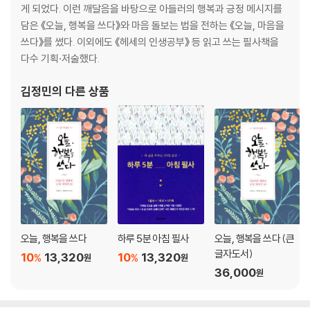
016. 수레바퀴 아래서, 헤르만 헤세 - 제도적 압박 속의 순수한 영혼
게 되었다. 이런 깨달음을 바탕으로 아들러의 행복과 긍정 메시지를
017. 동물농장, 조지 오웰 - 권력의 부패와 인간 본성
담은 《오늘, 행복을 쓰다》와 마음 돌보는 법을 전하는 《오늘, 마음을
018. B사감과 러브레터, 현진건 - 억눌린 욕망에 대한 풍자
쓰다》를 썼다. 이외에도 《헤세의 인생공부》 등 읽고 쓰는 필사책을
다수 기획·저술했다.
2장. 마음을 적시는 첫 문장의 멋
019. 죄와 벌, 표도르 도스토옙스키 - 죄와 구원을 향한 극한의 사유
김정민
의 다른 상품
020. 고리오 영감, 오노레 드 발자크 - 비정한 사회와 엇나간 부성애
021. 허클베리핀의 모험, 마크 트웨인 - 자유를 향한 강물의 여정
022. 폭풍의 언덕, 에밀리 브론테 - 광기 어린 사랑과 복수의 열망
023. 연인, 마르그리트 뒤라스 - 첫사랑의 매혹적인 독백
024. 다섯째 아이, 도리스 레싱 - 평화 속에 숨겨진 낯선 공포
025. 여름, 이디스 워튼 - 찬란하고 짧았던 청춘의 계절
026. 크리스마스 캐럴, 찰스 디킨스 - 용서와 나눔의 마법 같은 여정
027. 농담, 밀란 쿤데라 - 역사의 부조리가 빚어낸 운명
오늘, 행복을 쓰다
하루 5분 아침 필사
오늘, 행복을 쓰다 (큰
028. 변신 이야기, 오비디우스 - 모든 이야기의 시원이자 원형
글자도서)
029. 날개, 이상 - 분열된 자의식의 현대적 선언
10
13,320
10
13,320
%
%
원
원
36,000
030. 지하생활자의 수기, 표도르 도스토옙스키 - 내면의 모순과 심연의
원
기록
031. 벙어리 삼룡이, 나도향 - 억눌린 본능의 비극적 숭고함