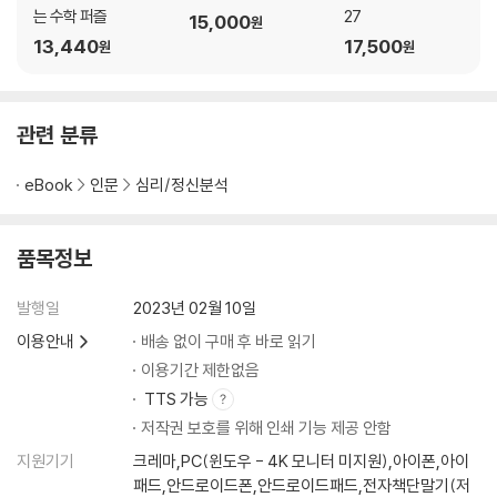
는 수학 퍼즐
27
15,000
원
· 수동적 태도를 버려야 트러블이 사라진다
13,440
17,500
원
원
· 다른 사람을 부러워할 필요 없다
· 자신의 마음의 빈자리를 이해해야 한다
· 동정받고 싶은 갈망을 이해해야 한다
· 거짓 사랑에 빠지는 것을 경계해야 한다
관련 분류
· 독선적인 행동은 이해받을 수 없다
· 타인의 평가에 흔들리지 않는다
eBook
인문
심리/정신분석
· 우연이나 운을 핑계 삼아서는 안 된다
· 불안과 공포를 억압하며 살아왔음을 받아들인다
품목정보
· 지나치게 과민한 이유가 있다
· 슈퍼맨이 아니라도 살아갈 수 있다
발행일
2023년 02월 10일
· 주변 사람들을 적으로 느끼지 않는다
이용안내
배송 없이 구매 후 바로 읽기
· 자신에 대한 부정적인 암시를 깨닫는다
이용기간 제한없음
6장 마음이 성장해 온 역사를 이해한다
TTS 가능
저작권 보호를 위해 인쇄 기능 제공 안함
· 편한 것보다 행복을 선택해야 한다
지원기기
크레마,PC(윈도우 - 4K 모니터 미지원),아이폰,아이
· 감추어진 분노의 크기를 이해해야 한다
패드,안드로이드폰,안드로이드패드,전자책단말기(저