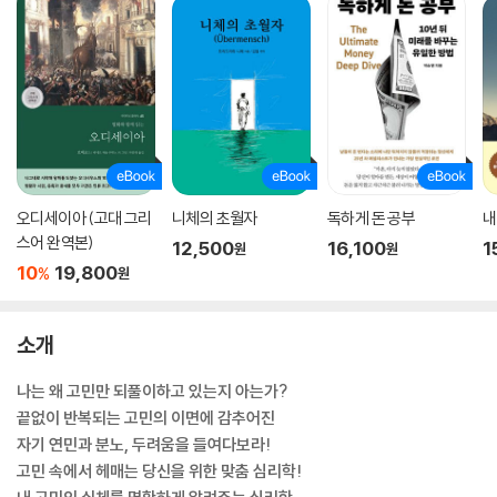
오디세이아 (고대 그리
니체의 초월자
독하게 돈 공부
내
스어 완역본)
12,500
16,100
1
원
원
10
19,800
%
원
소개
나는 왜 고민만 되풀이하고 있는지 아는가?
끝없이 반복되는 고민의 이면에 감추어진
자기 연민과 분노, 두려움을 들여다보라!
고민 속에서 헤매는 당신을 위한 맞춤 심리학!