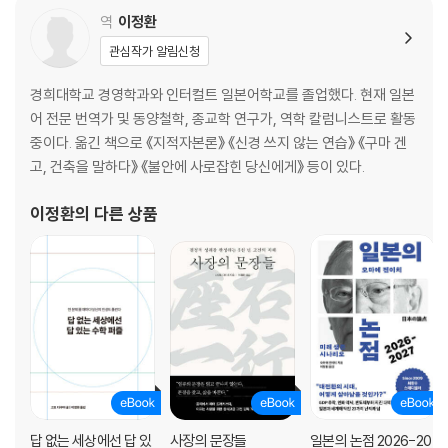
· 험담이나 불평은 감추어진 분노다
역
이정환
관심작가 알림신청
4장 고민을 위한 고민이 되풀이될 뿐이다
경희대학교 경영학과와 인터컬트 일본어학교를 졸업했다. 현재 일본
· 불행에서 헤어나올 수 없다
어 전문 번역가 및 동양철학, 종교학 연구가, 역학 칼럼니스트로 활동
· 빠져나올 수 있지만 빠져나오려 하지 않는다
중이다. 옮긴 책으로 《지적자본론》 《신경 쓰지 않는 연습》 《구마 겐
· 공격하는 타입과 불행해지는 타입이 있다
고, 건축을 말하다》 《불안에 사로잡힌 당신에게》 등이 있다.
· 힘들다고 말하면서도 놓지 않는다
· 마음의 거주지가 없어 상대에게 집착한다
이정환
의 다른 상품
· 미움받을까 봐 불만을 표현할 수 없다
· 상대방도 불행해지기를 바란다
· 현실을 부정하고 독선적으로 관계를 결정한다
· 과거 속에 살기 때문에 전진할 수 없다
· 공포에 떠는 것보다 현재의 불행이 더 낫다
5장 자기 연민에서 빠져나와야 고민에서 벗어난다
· 안전한 불행보다 성장의 고통을 선택해야 한다
답 없는 세상에선 답 있
사장의 문장들
일본의 논점 2026-20
· 좋은 사람인 척 연기할 필요가 없다