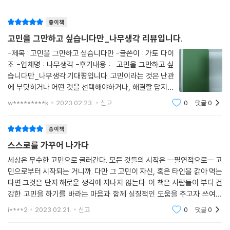
만하고 싶습니다만＞은 고민의 실체를 명확하게 알려준
르지만, 진정한 행복과 성장은 고통스럽더라도 그 방을 벗어나야 얻을 수
다. 그러면서 ‘고민 의존증’에 대해서 설명한
있다. 고민하는 데 삶의 에너지를 모두 쏟아붓기보다 당신이 행복해지는
종이책
데 에너지를 쏟아붓길 바란다.
고민을 그만하고 싶습니다만_나무생각 리뷰입니다.
-제목 : 고민을 그만하고 싶습니다만 -글쓴이 : 가토 다이
“고민하지 말아야지.” 하고 생각해도 고민하지 않고는 견딜 수 없는 상태
조 -업체명 : 나무생각 -후기내용 : 고민을 그만하고 싶
라면 ‘고민 의존증’이다. 고민하는 것은 괴로운 일이고 자신에게 도움이 되
습니다만_나무생각 기대평입니다. 고민이라는 것은 난관
지도 않는 것이니까 하지 말아야겠다고 결심을 하지만 고민을 하지 않고는
에 부딪히거나 어떤 것을 선택해야하거나, 해결할 답지가
견디지 못한다. 알코올의존증에 걸린 사람은 술을 마시는 행위가 자신에게
주어지지 않았을 때 생기는 전조 증상이자 필수적으로 거
w*********k
2023.02.23.
신고
0
댓글
0
전혀 도움이 되지 않는다는 사실을 잘 알고 있지만 마시지 않고는 견디지
치게 되는 심리 과정 중에 하나인데 가토 다이조 작가가
못한다. 마찬가지로 ‘고민 의존증’을 앓고 있는 사람도 고민하는 과정을 통
쓴 고민의 성찰에서 그에게는 어떤
종이책
하여 무의식이 원하는 욕구를 충족시키고 있는 것이다. 축적된 분노와 증
오를 표현하고 있는 것이다. - 〈들어가며〉 중에서
스스로를 가꾸어 나가다
세상은 무수한 고민으로 굴러간다. 모든 것들의 시작은 ㅡ필연적으로ㅡ 고
민으로부터 시작되는 거니까. 다만 그 고민이 자신, 혹은 타인을 갉아 먹는
다면 그것은 단지 해로운 생각에 지나지 않는다. 이 책은 사람들이 부디 건
강한 고민을 하기를 바라는 마음과 함께 실질적인 도움을 주고자 쓰여졌
다.목차가 무수한 갈래로 나누어져 있다는 점에서 책을 읽기도 전에 놀랐
i****2
2023.02.21.
신고
0
댓글
0
다. 각 장마다 페