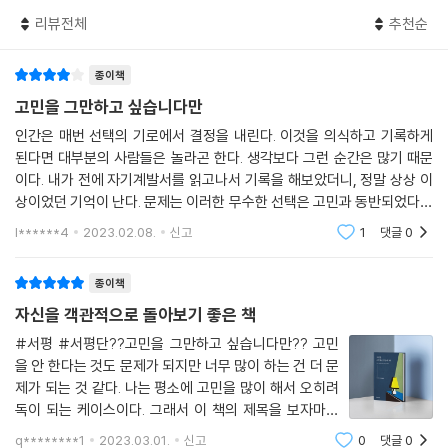
리뷰전체
추천순
별일도 아닌데 한숨을 쉬는 사람이 있고, 매우 힘든 상황에서도 마음의 평
온을 유지하는 사람이 있다. 먹고, 입고, 자는 모든 것이 고민인 사람이 있
종이책
고, 큰일 앞에서도 여유를 잃지 않는 사람이 있는 것이다. 지금 자신이 고민
하는 것이 정말 그렇게 고민할 문제인지 생각해 보자. 고민 의존증은 단순
고민을 그만하고 싶습니다만
한 결정장애가 아니다. 마음이 성장해 온 지도를 되짚어 본다면 고민의 이
인간은 매번 선택의 기로에서 결정을 내린다. 이것을 의식하고 기록하게
면에 심리적 결핍과 분노, 존재감 상실 등이 자리하고 있음을 파악할 수 있
된다면 대부분의 사람들은 놀라곤 한다. 생각보다 그런 순간은 많기 때문
을 것이다. 고민을 해도 해결되는 일이 없이 분노나 불안만 계속 쌓인다면,
이다. 내가 전에 자기계발서를 읽고나서 기록을 해보았더니, 정말 상상 이
자신이 왜 그렇게 고민하고 있으며, 어떤 목적으로 고민하고 있는지부터
상이었던 기억이 난다. 문제는 이러한 무수한 선택은 고민과 동반되었다는
생각해 봐야 할 것이다. 원인을 파악할 수 있다면 정말 다행스러운 일이다.
것이다. 이것은 여간 스트레스가 아니였으며 심리적 피로도를 올리곤 했
l******4
2023.02.08.
신고
1
댓글
0
다. 그렇
“괴로워도 현실을 인정해야 한다. 현실을 인정하는 고통이야말로 해방과
종이책
구원으로 가는 길이다. 심리적으로 성장한다는 것은 심리적으로 불구덩이
자신을 객관적으로 돌아보기 좋은 책
의 지옥을 통과한다는 것이다.”(본문 중에서)
#서평 #서평단??고민을 그만하고 싶습니다만?? 고민
을 안 한다는 것도 문제가 되지만 너무 많이 하는 건 더 문
가토 다이조는 고민에 빠져 헤어나지 못하는 사람들에게 증오와 불신의 한
제가 되는 것 같다. 나는 평소에 고민을 많이 해서 오히려
가운데에 서서 힘들다고 절규하지 말고 지금 현재 자신이 할 수 있는 사소
독이 되는 케이스이다. 그래서 이 책의 제목을 보자마자
한 일들을 이어가라고 조언한다. 이것이야말로 ‘마음의 혁명’이고 진정한
나에게 도움이 될 것 같다는 느낌이 들었다. ＜고민을 그
행복으로 나아가는 길이기 때문이다. ‘불행의 방’은 잠시 안전함을 줄지 모
q********1
2023.03.01.
신고
0
댓글
0