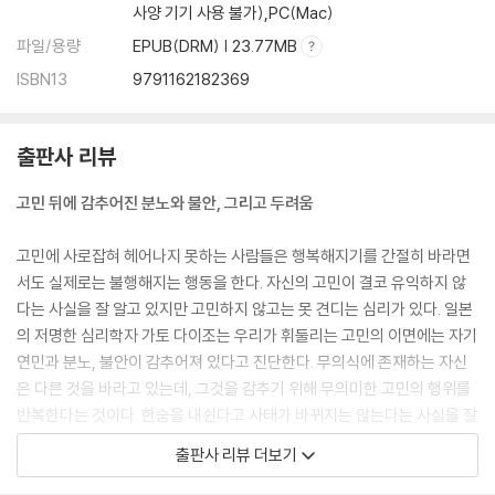
· 지금까지 충분히 잘 살아왔다
사양 기기 사용 불가),PC(Mac)
· 현재 위치를 확인해야 자신을 극복할 수 있다
파일/용량
EPUB(DRM) | 23.77MB
· 작은 실천을 통해서 감정을 쌓아나간다
ISBN13
9791162182369
· 감정을 배출하고 한 걸음 더 나아간다
· 마음의 역사를 공부해서 행복을 붙잡는다
출판사 리뷰
고민 뒤에 감추어진 분노와 불안, 그리고 두려움
고민에 사로잡혀 헤어나지 못하는 사람들은 행복해지기를 간절히 바라면
서도 실제로는 불행해지는 행동을 한다. 자신의 고민이 결코 유익하지 않
다는 사실을 잘 알고 있지만 고민하지 않고는 못 견디는 심리가 있다. 일본
의 저명한 심리학자 가토 다이조는 우리가 휘둘리는 고민의 이면에는 자기
연민과 분노, 불안이 감추어져 있다고 진단한다. 무의식에 존재하는 자신
은 다른 것을 바라고 있는데, 그것을 감추기 위해 무의미한 고민의 행위를
반복한다는 것이다. 한숨을 내쉰다고 사태가 바뀌지는 않는다는 사실을 잘
알고 있으면서도 스스로 ‘불행의 방’으로 들어가 성장을 거부하는 것이다.
출판사 리뷰 더보기
가령, 어린 시절 부모로부터 충분한 사랑을 받지 못하고 자란 사람에게는