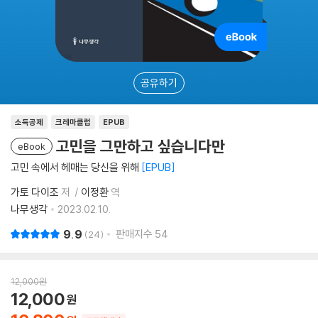
공유하기
소득공제
크레마클럽
EPUB
고민을 그만하고 싶습니다만
eBook
고민 속에서 헤매는 당신을 위해
EPUB
가토 다이조
저
이정환
역
나무생각
2023.02.10.
9.9
판매지수
54
24
12,000
원
12,000