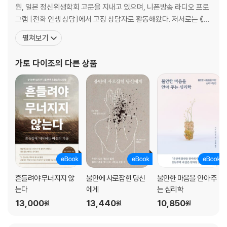
· 사랑 받고 싶은 욕구 이면에 증오심이 있다
원, 일본 정신위생학회 고문을 지내고 있으며, 니폰방송 라디오 프로
· 같은 말이라도 사람에 따라 의미가 달라진다
그램 [전화 인생 상담]에서 고정 상담자로 활동해왔다. 저서로는 《불
· 고민의 원인을 알 수 없다
안에 사로잡힌 당신에게》, 《고민을 그만하고 싶습니다만》, 《50대 남
펼쳐보기
· ‘끝까지 믿는다’는 말로 현실을 부인한다
자를 위한 심리학》, 《나를 잃지 않고 오늘을 사는 법》, 《불안한 마음
· 적대감은 끝까지 감추어져 있다
을 안아주는 심리학》, 《나는 왜 눈치를 보는가》, 《나는 왜 소통이 어
가토 다이조
의 다른 상품
· 스스로는 정당한 고민이라고 생각한다
려운가》, 《나는 내가 아픈 줄도 모르고》 등이
· 자신이 불행하다고 인정하지 않는다
3장 고민 속에 비밀스런 바람이 담겨 있다
· 우월감을 획득하기 위해 고민한다
· 복수심이 있는 한 고민은 계속된다
· 아무리 인정을 받아도 만족하지 못한다
· 주변 사람들에게 죄의식을 느끼게 만든다
· 주변 사람들에게 의무를 부과한다
흔들려야 무너지지 않
불안에 사로잡힌 당신
불안한 마음을 안아 주
· 고민과 공격성은 밀접한 관계를 맺고 있다
는다
에게
는 심리학
· 정신적 트라우마로 인생이 바뀌었다
13,000
13,440
10,850
원
원
원
· 현실에 맞설 생각을 하지 않는다
· 모든 것이 충족되어야 행복해질 수 있다