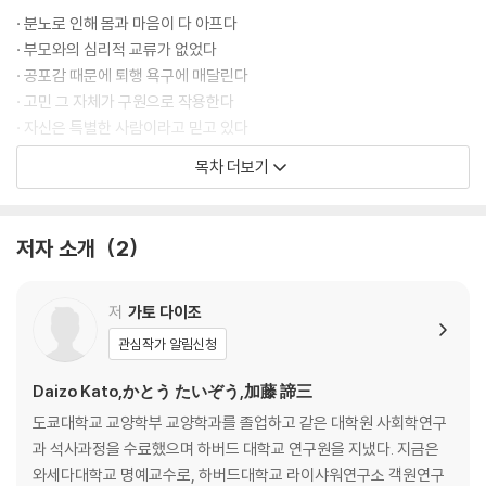
· 분노로 인해 몸과 마음이 다 아프다
· 부모와의 심리적 교류가 없었다
· 공포감 때문에 퇴행 욕구에 매달린다
· 고민 그 자체가 구원으로 작용한다
· 자신은 특별한 사람이라고 믿고 있다
· 자신의 바람을 솔직하게 말할 수 없다
목차 더보기
· 커뮤니케이션 능력이 무너지고 고립된다
· 착한 아이가 되라는 강요를 받았다
· 운에 의존할수록 스트레스가 더 많다
저자 소개
2
· 비현실적일수록 이상이 높다
2장 고민을 하는 것이 더 편하다
저
가토 다이조
관심작가 알림신청
· 무의식중에 참는 것을 즐긴다
· 분노와 증오가 내면 깊은 곳에 자리해 있다
Daizo Kato,かとう たいぞう,加藤 諦三
· 유아로 돌아가 응석을 부리고 싶어 한다
도쿄대학교 교양학부 교양학과를 졸업하고 같은 대학원 사회학연구
· 고민을 하는 편이 심리적으로 편안하다
과 석사과정을 수료했으며 하버드 대학교 연구원을 지냈다. 지금은
· 고민이 버팀목이라서 해결이 되면 안 된다
와세다대학교 명예교수로, 하버드대학교 라이샤워연구소 객원연구