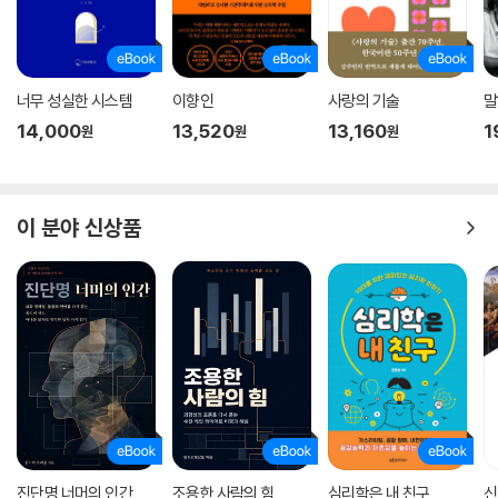
너무 성실한 시스템
이향인
사랑의 기술
말
14,000
13,520
13,160
1
원
원
원
이 분야 신상품
진단명 너머의 인간
조용한 사람의 힘
심리학은 내 친구
신