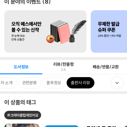
이 분야의 이벤트
8
리뷰/한줄평
도서정보
배송/반품/교환
24
자 소개
관련분류
품목정보
출판사 리뷰
이 상품의 태그
#크레마클럽에있어요