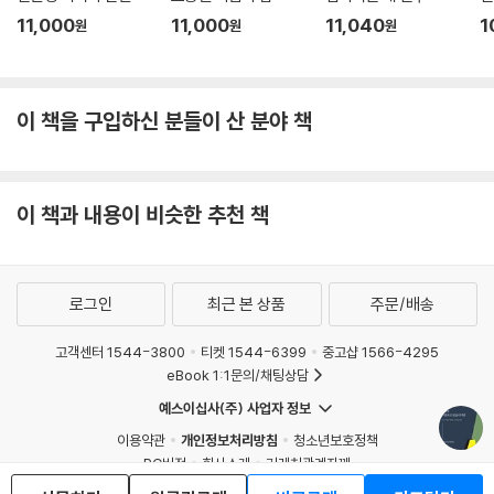
11,000
11,000
11,040
1
원
원
원
이 책을 구입하신 분들이 산 분야 책
이 책과 내용이 비슷한 추천 책
로그인
최근 본 상품
주문/배송
고객센터 1544-3800
티켓 1544-6399
중고샵 1566-4295
eBook 1:1문의/채팅상담
예스이십사(주) 사업자 정보
이용약관
개인정보처리방침
청소년보호정책
PC버전
회사소개
거래처관계자께
도서홍보
광고