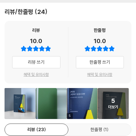
근본적으로 애정 결핍이 있다. 이 결핍에 대한 억울함과 분노는 무의식에
리뷰/한줄평
24
축적되는데, 고민에 사로잡힌 사람은 고민의 고통스러운 과정을 통하여 무
의식에 축적된 불안과 분노를 간접적으로 방출한다. 끊임없이 고민하고 소
란을 피워야 무의식이 원하는 것을 충족시킬 수 있는 것이다. 따라서 고민
리뷰
한줄평
에서 자유롭고 싶다면 먼저 자신의 감추어진 분노의 크기가 어느 정도인지
10.0
10.0
를 깨닫는 것이 중요하다. 왜 이렇게까지 자기 연민에 빠져 있는지, 왜 이렇
게까지 쓸데없는 고민을 계속하는지 그 진정한 원인을 찾는 것이 중요하
다. ‘고민하지 않겠다’는 결심도 중요하지만 결심만으로는 효과가 없다. 현
리뷰 쓰기
한줄평 쓰기
재의 자신을 올바르게 이해하는 것이 먼저다. 현재의 자신이 진정으로 바
라는 것이 무엇인지를 바로 알아야 한다. 내 고민의 실체를 안다면 불행의
혜택 및 유의사항
혜택 및 유의사항
방을 벗어날 용기 또한 생길 것이다.
“고민하는 과정을 통하여 무의식 영역에서 끌어안고 있는 마음의 갈등을
5
해결하고 있다는 사실을 이해할 수 있다면 앞길은 밝다. 자물쇠가 걸린 고
더보기
민의 방에서 나오려면 의식이 갈망하는 배후에 존재하는 무의식의 욕구를
이해해야 한다.”(본문 중에서)
5
리뷰
23
한줄평
1
고민만 계속하다 보니, 정작 행복에 쓸 에너지가 없다