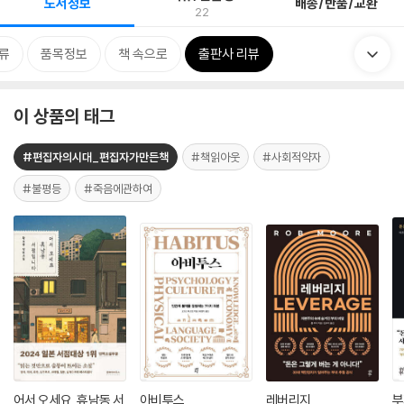
도서정보
배송/반품/교환
22
류
품목정보
책 속으로
출판사 리뷰
이 상품의 태그
#편집자의시대_편집자가만든책
#책읽아웃
#사회적약자
#불평등
#죽음에관하여
어서 오세요, 휴남동 서
아비투스
레버리지
부