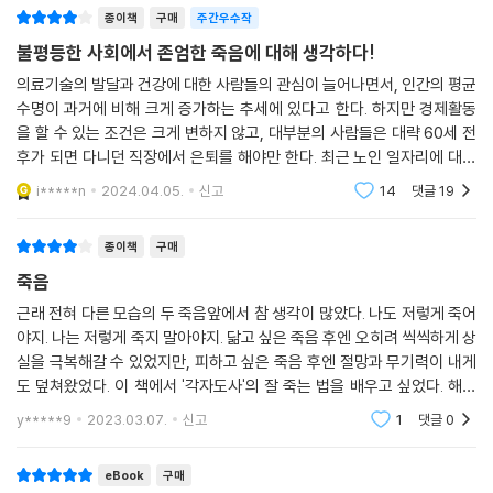
죽음이 개인의 노력으로 대비해야 하는 일이 됐다는 방증이다. 마치 죽음
종이책
구매
주간우수작
고 부모를 집이 아닌 요양원에 모셨다는 것에 대한 죄책감을 느끼고 있었
이라는 불행을 막는 주술이 등장한 것 같다. 우리는 잘 죽는 것만 고민하면
다.
불평등한 사회에서 존엄한 죽음에 대해 생각하다!
될 정도로 좋은 삶을 살고 있는가? 그렇게 사는 건 불가능한 일이니 잘 죽
의료기술의 발달과 건강에 대한 사람들의 관심이 늘어나면서, 인간의 평균
는 거라도 고민하는 것일까?
한 요양원 노인은 “더러운 꼴 안 보고 깔끔하게 죽고 싶다”며 눈물을 보였
수명이 과거에 비해 크게 증가하는 추세에 있다고 한다. 하지만 경제활동
--- p.217, 「12장 웰다잉」 중에서
다. 어떤 요양보호사는 바쁘다는 이유로 자신도 모르게 노인을 학대하고
을 할 수 있는 조건은 크게 변하지 않고, 대부분의 사람들은 대략 60세 전
있는 건 아닌지 걱정했다. 요양병원에서 수년째 어머니의 간병을 하던 아
후가 되면 다니던 직장에서 은퇴를 해야만 한다. 최근 노인 일자리에 대한
들 내외는 “고령화 시대에 안락사 제도는 꼭 필요하다”고 목소리를 높였
관심이 정책적 배려로 제시되기도 하지만, 그 혜택을 누릴 수 있는 사람은
i*****n
2024.04.05.
신고
14
댓글
19
극히 일부에
다. 이 책을 쓰게 된 저자의 문제 의식은 여기서 시작되었다. 그는 책 서두
에서 한국 사회에서 존엄한 노년과 죽음은 돈이 많거나 운이 좋은 사람에
종이책
구매
게만 가능한 일이라고 말한다.
죽음
“우리가 경험하는 죽음의 문제는 마치 주사위 놀이 같다. 먼저 ‘보이지 않
근래 전혀 다른 모습의 두 죽음앞에서 참 생각이 많았다. 나도 저렇게 죽어
야지. 나는 저렇게 죽지 말아야지. 닮고 싶은 죽음 후엔 오히려 씩씩하게 상
는 손’이 노화, 질병, 돌봄, 죽음을 새긴 주사위를 던진다. 그 결과는 ‘우연
실을 극복해갈 수 있었지만, 피하고 싶은 죽음 후엔 절망과 무기력이 내게
히’ 누군가의 일상에 들이닥친다. 각자 그 문제에 대응하기 위해서 또 다른
도 덮쳐왔었다. 이 책에서 '각자도사'의 잘 죽는 법을 배우고 싶었다. 해결
주사위를 던진다. ‘행운’을 기대하면서 던지는 주사위다.”
방법이 명쾌하진 않지만, 내 힘으로 나를 결정할 수 없게 되기전에 어떻게
y*****9
2023.03.07.
신고
1
댓글
0
해야할지
언제부터 죽음이 개인 능력과 운에 달린 문제가 되었을까
오늘날 우리는 개인의 노력과 무관하게 최대한 천천히 늙기를, 덜 아프기
eBook
구매