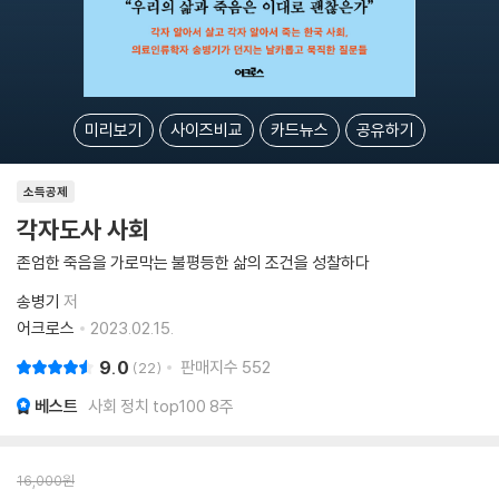
미리보기
사이즈비교
카드뉴스
공유하기
소득공제
각자도사 사회
존엄한 죽음을 가로막는 불평등한 삶의 조건을 성찰하다
송병기
저
어크로스
2023.02.15.
9.0
판매지수
552
22
베스트
사회 정치 top100 8주
16,000
원