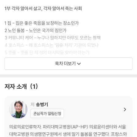
1부 각자 알아서 살고, 각자 알아서 죽는 사회
1 집 - 집은 좋은 죽음을 보장하는 장소인가
2 노인 돌봄 - 노인은 국가의 짐인가
3 커뮤니티 케어 - 누구나 말하지만 아무도 모르는 정책
4 호스피스 - 왜 호스피스는 ‘임종 처리’ 기관이 되었나
5 콧줄 - 콧줄 단 채 생의 마지막을 맞아야 하는가
6 말기 의료결정 - 누구의 목소리에 귀 기울여야 할까
목차 더보기
7 안락사 - 왜 어떤 사람들은 스스로 죽음을 앞당기고 싶어 할까
2부 보편적이고 존엄한 죽음을 상상하다
저자 소개
1
8 제사 - 죽은 이를 기억하는 방법이 이것밖에 없을까
9 무연고자 - 갈 데 없는 삶과 법으로 처리되는 죽음
저
송병기
10 현충원 - 그곳에 ‘보통 사람들’은 없다
관심작가 알림신청
11 코로나19 - 국민의 생명을 지킨다는 말은 무엇일까
12 웰다잉 - ‘잘 죽기 위해 잘 살아야 한다’는 말이 감추는 것들
의료의료인류학자. 파리대학교병원(AP-HP) 의료윤리센터와 서울
13 냉동 인간 - 초인간적인 미래, 비인간적인 현실
대학교병원 의생명연구원에서 생애 말기 돌봄을 연구했다. 프랑스와