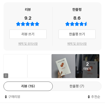
--- p.80, 「5장 콧줄」 중에서
음’이라는 렌즈로 들여다본다. 노화·돌봄·죽음을 연구하는 의료인류학자
로 생애 말기 현장 연구를 해온 저자는 《각자도사 사회》에서 집, 노인 돌
리뷰
한줄평
말기 의료결정은 선언적 가치, 의료 윤리, 소통 기술 등으로 ‘깔끔하게’ 정
봄, 호스피스, 콧줄, 말기 의료결정에 이르기까지 생애 말기와 죽음의 경로
9.2
8.6
리될 수 있는 일이 아니었다. 오히려 병원의 운영체계, 한국의 의료 다양성,
를 추적한다. 나아가 무연고자, 현충원, 웰다잉 등의 키워드에 질문하며 죽
의료진의 태도, 보호자의 돌봄, 가족 삶의 조건, 환자의 몸 상태 및 인식 등
음을 둘러싼 국가와 개인의 관계, 관련 정책, 불평등 문제를 보여준다.
이 뒤얽혀 협상을 벌이는 ‘정치적 행위’에 가까웠다. 요컨대 말기 의료결정
리뷰 쓰기
한줄평 쓰기
은 환자가 ‘어떻게’ 죽음을 맞이할 것인가에 대한 응답이 아니라 환자가 ‘언
우리가 경험하는 죽음의 문제는 주사위 놀이 같다
제까지’ 살 수 있는지에 대한 합의를 도출하는 일이었다. 환자, 보호자, 의
인류학은 다른 사회과학과 달리, 연구자가 연구의 대상에 해당하는 사람들
혜택 및 유의사항
혜택 및 유의사항
료진은 저마다의 이유로 ‘죽음의 타이밍’을 고민했다.
이 사는 ‘현장’에 들어가 관찰하고, 그들의 삶을 해석하는 방법론을 사용한
--- p.115, 「6장 말기 의료결정」 중에서
다. 프랑스·모로코·일본에서 의료 현장 연구를 마치고 한국으로 돌아온 저
자는 한국 요양시설과 병원, 노인 현실을 마주하며 죽음에 대한 다양한 생
정부의 방역은 ‘평등한’ 생명과 죽음을 선험적으로 전제하고 있지만, 오히
2
각들과 관점들을 만나게 되었다. 모두 죽음에 관심이 많았지만, 모두 각자
려 현존하는 ‘불평등’한 생명과 죽음을 가리고 더 악화시키는 데 기여하고
더보기
알아서 죽음에 맞서고 있었다.
있다. 한쪽에서는 죽음에 호들갑을 떨고, 다른 쪽에서는 죽음에 침묵하는
2
이 양극적 현실이 불평등한 삶의 조건과 사회의 생산방식, 그 해법에 대한
예컨대 생애 말기 돌봄 경험은 보호자에게 ‘고통스러운 일’이었다. 이들은
우리의 인식을 어렵게 만들고 있다.
리뷰
15
한줄평
7
노부모를 돌볼 때 무엇을 참고하고 믿고 따라야 하는지에 대한 모든 문제
--- p.203, 「11장 코로나19」 중에서
를 ‘알아서’ 했다. 친족 자원을 동원하고 사보험의 도움을 받고 소문과 인터
구매리뷰
추천순
넷 정보를 참고하면서 노부모를 집에서, 응급실에서, 대학병원에서, 요양
오늘날 웰다잉의 유행은 그만큼 사람들이 잘 죽지 못하고 있다는 말이자,
병원에서, 마지막에는 요양원에서 돌보고 있었다. 꾸준한 노력에도 불구하