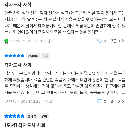
를, 깔끔하게 죽기를, 착하고 경제력 갖춘 가족이 나를 돌보기를, 다정하고
각자도사 사회
친절한 의료진을 만날 수 있기를, 말 잘 통하고 헌신적인 간병인을 만날 수
한국 사회 생애 말기(각자 알아서 살고)와 죽음의 현실(각자 알아서 죽는
있기를 바라는 수밖에 없다. 주사위 던지기의 결과가 나쁘거나, 더 이상 던
사회)에 대해 알려주는 책. 현실에서 죽음은 삶을 위협하는 방식으로 나타
질 주사위가 없다면 어떻게 할까? 언제부터 죽음은 개인 능력과 운에 달린
나기 때문에 삶에서 떼어놓아야 할 문제로 취급되는데 존엄하게 살 수 있
문제가 되었을까? 우리의 삶과 죽음이 주사위 던지기와 다름없다면 그건
는 사회 안에 있어야 존엄하게 죽을 수 있다는 것을 알려줌~
좋은 사회일까? 얼핏 보기에 이 주사위 놀이는 평등한 것 같지만 사실은 불
t***a
2025.12.13.
신고
0
댓글
0
평등한 전제를 깔고 있다. 불평등한 삶이다.
eBook
구매
저자는 집부터 호스피스에 이르기까지, 생애 말기 우리가 거치게 되는 장
소와 의료 과정을 보여주고 죽어가고, 돌봄을 받고 돌봄을 행하고, 고통받
각자도사 사회
고 고립되기도 하는 현실을 지적한다. 열악한 주거 환경 속 사회적 자본이
각자도생은 들어봤어도 각자도사라는 단어는 처음 들었기에.. 이책을 구입
빈약한 노인에게는 집에서 죽어간다는 것은 어떤 의미일지, 모든 인간은
하게 되었습니다. 요즘 존엄한 죽음에 대해서 의견이 많은데 한 번도 죽음
의존적인데 왜 노인만 의존적인 존재처럼 딱지를 붙이는지, 정부의 정책은
을 진지하게 생각해 본적이 없어서 저도 관심만 많지 어떻게 접근해야 할
노년의 삶의 조건을 개선하기보다 취약한 삶에 ‘적응’하도록 설계된 것은
지를 모르겠더라구요. 그런데 작가님이 노화, 돌봄, 죽음을 연구하시는 분
아닌지 근본적인 질문을 던진다.
이니까 생애 말기와 죽음에 대해 잘 알려주셔서 읽기 좋았습니다.
a****u
2024.12.22.
신고
0
댓글
0
나아가 환자의 상태와 삶의 질을 ‘충분하게’ 향상시키지 않고 수명만 연장
종이책
구매
하는 결과를 초래하는 연명의료가 어떤 의미가 있는지, 우리는 ‘어떻게’ 죽
[도서] 각자도사 사회
음을 맞이하느냐가 아니라, ‘언제까지’ 살다 죽게 할 것인지 합의를 만들고