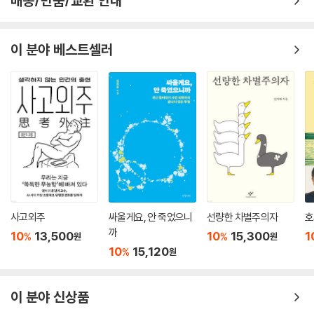
배송/반품/교환 안내
이 분야 베스트셀러
사고외주
싸울게요, 안 죽었으니
선량한 차별주의자
호
까
10
13,500
10
15,300
1
%
%
원
원
10
15,120
%
원
이 분야 신상품