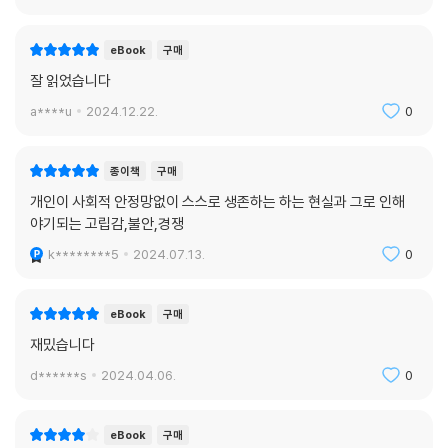
본적인 원인을 밝힌다면 후반부에서 저자는 우리 곁에 있지만 의식하지 않
았던 ‘죽음’의 키워드들을 하나씩 꺼내 죽음에 대한 당연하지 않은 질문들
eBook
구매
을 던진다.
잘 읽었습니다
일상의 평화에 도움이 되는 의례가 될 수는 없을까 제사에 관해 묻고, 생전
a****u
2024.12.22.
0
갈 데 없는 삶과 사후에도 갈 곳 없는 사람들인 무연고자의 죽음을 추적하
고 애도하기도 한다. 그런가 하면 국가가 나서서 기억하려는 ‘공적인’ 죽음
은 무엇인지, 그게 아닌 죽음은 어떻게 지워지는지 현충원의 사례를 들어
종이책
구매
질문하고, 코로나 팬데믹 과정에서 빚어진 죽음에 대한 관심과 산업재해로
개인이 사회적 안정망없이 스스로 생존하는 하는 현실과 그로 인해
사망한 사람에 대한 무관심을 대비해 보여주기도 한다.
야기되는 고립감,불안,경쟁
k********5
2024.07.13.
0
“정부의 방역은 ‘평등한’ 생명과 죽음을 선험적으로 전제하고 있지만, 오히
려 현존하는 ‘불평등’한 생명과 죽음을 가리고 더 악화시키는 데 기여하고
있다. 한쪽에서는 죽음에 호들갑을 떨고, 다른 쪽에서는 죽음에 침묵하는
eBook
구매
이 양극적 현실이 불평등한 삶의 조건과 사회의 생산방식, 그 해법에 대한
재밌습니다
우리의 인식을 어렵게 만들고 있다.”
d******s
2024.04.06.
0
죽음을 이해하는 일은 삶을 이해하는 일죽음은 삶의 끝이 아닌 일부다. 죽
음을 이해하는 일은 삶을 이해하는 일이다. 그 어느 때보다도 죽음에 관한
eBook
구매