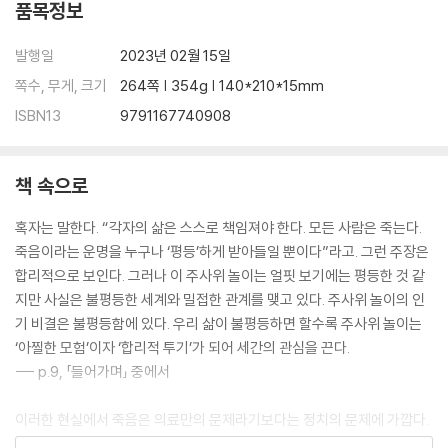
품목정보
발행일
2023년 02월 15일
쪽수, 무게, 크기
264쪽 | 354g | 140*210*15mm
ISBN13
9791167740908
책 속으로
혹자는 말한다. “각자의 삶은 스스로 책임져야 한다. 모든 사람은 죽는다.
죽음이라는 운명을 누구나 ‘평등’하게 받아들일 뿐이다”라고. 그런 주장은
합리적으로 보인다. 그러나 이 주사위 놀이는 얼핏 보기에는 평등한 것 같
지만 사실은 불평등한 세계와 밀접한 관계를 맺고 있다. 주사위 놀이의 인
기 비결은 불평등함에 있다. 우리 삶이 불평등하면 할수록 주사위 놀이는
‘아찔한 모험’이자 ‘합리적 투기’가 되어 세간의 관심을 끈다.
--- p.9, 「들어가며」 중에서
이러한 현실에서 죽음은 의료만의 문제라기보다는 정치의 문제에 가깝다.
죽음은 개인적인 일인 동시에 내가 사는 일상, 사회와 분리해서 생각할 수