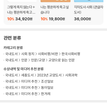
그렇게 죽지 않는다 +
나는 평온하게 죽고 싶
각자도사 사회 (큰글자
나는 평온하게 죽고 싶
습니다
도서)
습니다 세트
10
34,920
10
19,800
36,000
%
%
원
원
원
관련 분류
카테고리 분류
국내도서
사회 정치
사회비평/비판
한국사회비평
국내도서
인문
인문/교양
교양으로 읽는 인문
수상내역 및 미디어 추천 분류
국내도서
세종도서
2023년 교양도서
사회과학
국내도서
미디어 추천
조선일보
국내도서
미디어 추천
동아일보
국내도서
미디어 추천
한겨레