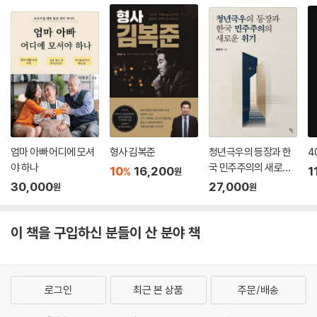
엄마 아빠 어디에 모셔
형사 김복준
청년극우의 등장과 한
4
야 하나
국 민주주의의 새로운
10
16,200
1
%
원
위기
30,000
27,000
원
원
이 책을 구입하신 분들이 산 분야 책
로그인
최근 본 상품
주문/배송