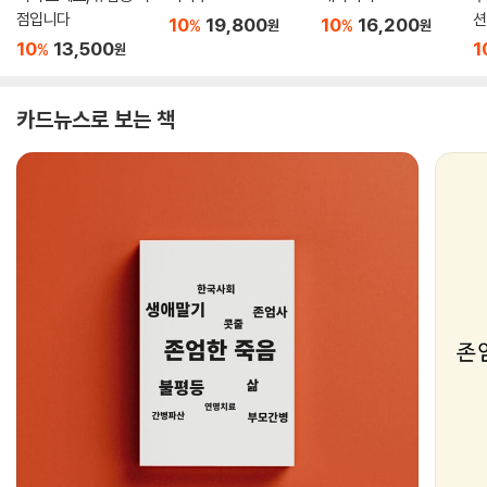
점입니다
션
10
19,800
10
16,200
%
%
원
원
10
13,500
1
%
원
카드뉴스로 보는 책