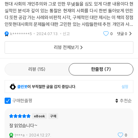
있는 건 아닌지 생애말기와 안락사 논쟁의 장까지 이끈다.
현대 사회의 개인주의와 그로 인한 무넺들을 심도 있게 다룬 내용이다.현
실적인 분석과 깊이 있는 통찰은 현재의 사회를 다시 한번 돌아보게 만든
다.또한 공감 가는 사례와 비판적 시각, 구체적인 대안 제시는 이 책의 장점
죽음의 문제를 정치적으로 전환하는 상상력
인듯현대사회의 문제들에 대한 고민한 있는 사람들한테 추천. 개인과 사회
그럼 무엇을 어떻게 해야 할까? 저자는 지금 한국 사회의 현실에서 죽음은
의 관계에 대해 새로운 시각을 제공하며, 깊은 성찰을 안겨준다.
의료만의 문제라기보다는 정치의 문제에 가깝다고 진단한다. 죽음은 개인
k********5
2024.07.13.
신고
0
댓글
0
적인 일인 동시에 내가 사는 일상, 사회와 분리해서 생각할 수 없는 문제며,
리뷰 전체보기
환자, 보호자, 의료진의 이야기로 국한할 문제도 아니다. 존엄한 죽음을 위
해서는 존엄하게 살 수 있는 사회, 누구에게나 충분한 돌봄을 주고받을 수
있는 시스템과 사회의 지속적인 관심이 필요하다고 저자는 말한다.
리뷰
15
한줄평
7
“언론 보도에 등장하는 명의, 신약, 의료 기술, 자기계발 담론에 귀 기울이
는 만큼 왜 사람들이 일하다가 죽고, 가난해서 죽고, 학대로 죽고, 고립으
클린봇
이 부적절한 글을 감지 중입니다.
설정
로 죽고, 차별로 죽는지 관심을 가져야 한다. 그 ‘사건 사고’가 어떻게 나의
노화, 질병, 돌봄, 죽음과 연결되는지 살펴봐야 한다. 우리가 경험하는 죽
구매한줄평
추천순
음의 문제를 사회적으로 또 정치적으로 전환해볼 수 있는 상상력이 필요하
다.”
eBook
구매
잘 읽었습니다~
보편적이고 존엄한 죽음을 상상하다
t***a
2024.12.27.
0
책 전반부에서 생애 말기 각자도생하고 각자도사하는 현실을 분석하고 근