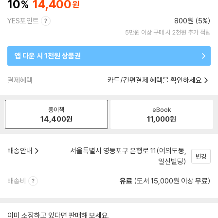
10
14,400
YES포인트
800원 (5%)
5만원 이상 구매 시 2천원 추가 적립
앱 다운 시 1천원 상품권
결제혜택
카드/간편결제 혜택을 확인하세요
종이책
eBook
14,400
원
11,000
원
배송안내
서울특별시 영등포구 은행로 11(여의도동,
변경
일신빌딩)
배송비
유료
(도서 15,000원 이상 무료)
이미 소장하고 있다면 판매해 보세요.