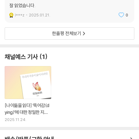
활발한 논의가 필요한 지금, 독자는 이 책을 통해 죽음과 삶, 질병과 노화,
잘 읽었습니다.
돌봄의 윤리에 대해 더 깊이 생각하는 시간을 가질 수 있을 것이다.
l***z
2025.01.21.
0
“존엄한 죽음은 어느 장소에만 있는 것도, 어느 날 하늘에서 떨어지는 것도
아니라고. 존엄한 삶과 죽음이 무엇인지 끊임없이 묻는 과정에, 그리고 두
한줄평 전체보기
툼한 생각으로 채워진 해답지를 만드는 데 이 책이 조금이라도 보탬이 되
기를 바란다.”
채널예스 기사
1
[나이듦을 읽다] ‘죽어감(d
ying)’에 대한 정밀한 지도
가 필요하다
2025.11.24.