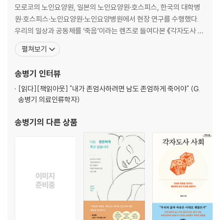
14 영화관 - 함께 죽음을 보면서 삶을 실감하는 곳
모로코의 노인요양원, 일본의 노인요양원·호스피스, 한국의 대학병
원·호스피스·노인요양원·노인요양병원에서 현장 연구를 수행했다.
우리의 일상과 공동체를 ‘죽음’이라는 렌즈로 들여다본 《각자도사 사
회》를 집필했으며, 동료들과 함께 《죽는 게 참 어렵습니다》를 썼다.
펼쳐보기
또한 죽음을 앞둔 이들에게 필요한 현대 의학의 역할과 우리 사회의
시선은 무엇인지를 살펴본 EBS 다큐프라임 ‘내 마지막 집은 어디인
송병기
인터뷰
가’ 자문을 맡기도 했다. 현재 죽음과 불평등의 관계를 의료, 금
[읽다]
[책읽아웃] "내가 존엄사하려면 남도 존엄하게 죽어야" (G.
송병기 의료인류학자)
송병기
의 다른 상품