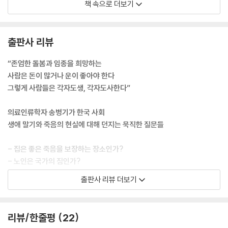
책 속으로 더보기
없는 문제다. 환자, 보호자, 의료진의 이야기로 국한할 수 없다. 존엄하게
죽기 위해서는 존엄하게 살 수 있는 사회 안에 있어야 한다.
--- p.10, 「들어가며」 중에서
출판사 리뷰
생계 걱정 없이 집에서 노인 돌봄에만 전념할 수 있는 가족은 드물다. 더욱
“존엄한 돌봄과 임종을 희망하는
이 집이 시설보다 무조건 낫다는 보장도 없다. 열악한 주거 환경 속에서 사
사람은 돈이 많거나 운이 좋아야 한다
회적 자본이 빈약한 노인에게 집은 안식처라기보다는 고립된 장소다. 생애
그렇게 사람들은 각자도생, 각자도사한다”
말기 돌봄에서 ‘집’이란 무엇일까?
--- p.18, 「1장 집」 중에서
의료인류학자 송병기가 한국 사회
생애 말기와 죽음의 현실에 대해 던지는 묵직한 질문들
현장에서 취약계층과 보건복지라는 개념은 상호작용하며 불평등을 강화
하는 방향으로 작동했다. 정부의 정책은 할머니 삶의 조건보다는 할머니의
- 집은 좋은 죽음을 보장하는 장소인가?
‘취약함 그 자체’에 관심이 많았다. 할머니 삶의 조건을 개선하기보다는 오
- 노인은 국가의 짐인가?
히려 할머니가 취약한 삶에 ‘적응’할 수 있도록 돕고 있었다.
- 왜 호스피스는 ‘임종 처리’ 기관이 되었나?
출판사 리뷰 더보기
--- p.59, 「3장 커뮤니티 케어」 중에서
- 콧줄 단 채 생의 마지막을 맞아야 할까?
- 왜 어떤 사람들은 스스로 죽음을 앞당기고 싶어 할까?
환자의 상태와 삶의 질을 ‘충분하게’ 향상시키지 않고 수명만 연장하는 결
리뷰/한줄평
22
과를 초래한다면 그 시술은 무의미한 연명의료가 될 수 있다.
의료인류학자 송병기가 터부와 혐오를 넘어 우리의 일상과 공동체를 ‘죽