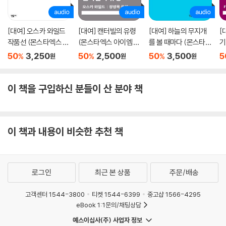
[대여] 오스카 와일드
[대여] 캔터빌의 유령
[대여] 하늘의 무지개
[
작품선 (몬스타엑스 아
(몬스타엑스 아이엠 낭
를 볼 때마다 (몬스타엑
기
이엠 낭독)
독)
스 낭독)
윤
50
3,250
50
2,500
50
3,500
5
%
%
%
원
원
원
이 책을 구입하신 분들이 산 분야 책
이 책과 내용이 비슷한 추천 책
로그인
최근 본 상품
주문/배송
고객센터 1544-3800
티켓 1544-6399
중고샵 1566-4295
eBook 1:1문의/채팅상담
예스이십사(주) 사업자 정보