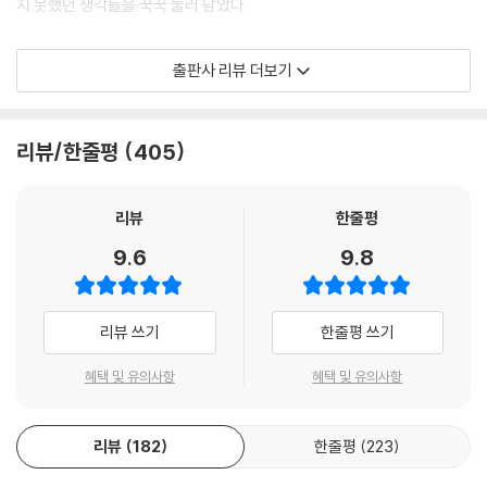
지 못했던 생각들을 꾹꾹 눌러 담았다.
살고 있었던 가브리엘레 데 무시스Gabriele de Mussis의 기록입니다.
“그들은 시체에서 나온 견디기 힘든 악취가 성안에 있는 모든 사람을 죽일
이 책은 권력자를 중심으로 쓴 역사책이다. 권력자는 인류 역사에서 항상
출판사 리뷰 더보기
것이라고 희망하면서 시체를 투석기에 넣어 도시 안으로 투척할 것을 명령
존재해왔다. 우리가 아무리 그들을 싫어해도 그들은 우리가 죽을 때까지
했다. 산처럼 보이는 시체 더미가 성안으로 던져졌고, 기독교인들은 가능
우리의 인생과 함께할 것이다. 대통령, 총리, 왕 등의 모습으로 말이다. 이
한 한 많은 시체를 바다에 내던졌지만 시체 더미로부터 숨거나 도망칠 수
번 책은 효기심의 첫 번째 책으로 유럽 역사 속의 권력자들을 다뤘다. 권력
리뷰/한줄평
405
없었다. … 병에 감염된 선원 중 소수가 배를 이용해 카파 성을 벗어났다. 일
자들이 국민을 위한다는 명분으로 얼마나 많은 국민들을 선동해 왔는지 적
부 선박은 제노바로, 다른 일부는 베네치아나 다른 기독교 지역으로 향했
나라하게 적었다.
다.”
리뷰
한줄평
그런데 흑사병이 몽골 때문에 퍼졌다고 주장하는 기록을 무턱대고 믿기 전
왜 왕과 귀족들은
9.6
9.8
에 우리가 먼저 생각해 봐야 할 것이 있습니다.
마르틴 루터의 종교개혁을 지지했을까?
‘몽골제국이 쳐들어왔을 때 유럽 사람들은 몽골을 뭐라고 기록하고 싶었을
까?’
중세 시대는 교황과 가톨릭의 권위가 막강했던 시절이었고 고인 물이 썩어
리뷰 쓰기
한줄평 쓰기
욕이란 욕은 다하고 싶었을 것이며, 천하의 나쁜 X들로 기록하고 싶었을
가듯 교황청도 부패한다. 이것을 잘 보여주는 사례가 바로 면죄부 판매다.
것이며, 이게 다 ‘몽골’ 때문이라고 기록하고 싶었을 것입니다. 실제로 많은
이런 교황청의 모습을 보고 가톨릭이 썩어 빠졌다며 반항을 하는 사람들이
혜택 및 유의사항
혜택 및 유의사항
기록들에서 유럽인들은 몽골인들을 악마처럼 묘사하고 있죠. 즉 중세 유럽
등장하기 시작했다. 대표적인 인물이 마르틴 루터다. 교황청은 자신들에게
사람들이 기록한 몽골에 대한 내용은 조심해서 봐야 합니다. 흑사병에 대
반발하는 자들을 이교도라고 낙인찍고 처형해버리기도 했다. 하지만 이 방
한 기록도 마찬가지죠.
리뷰
182
한줄평
223
법이 계속 통하지는 않았다. 교황청에 불만을 가졌던 건 교수나 신학자만
‘저 악마 같은 몽골 애들이 의도적으로 유럽에 흑사병을 퍼뜨린 거야.’
이 아니었던 것이다. 권력을 가진 왕과 영주들이 마르틴 루터를 지지하고