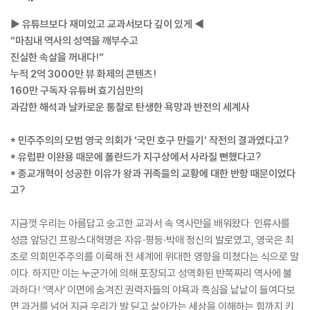
▶ 유튜브보다 재미있고 교과서보다 깊이 있게 ◀
“마침내 역사의 성역을 깨부수고
진실한 속살을 꺼내다!”
누적 2억 3000만 뷰 화제의 콘텐츠!
160만 구독자 유튜버 효기심만의
과감한 해석과 날카로운 통찰로 탄생한 욕망과 반전의 세계사
* 민주주의의 모범 영국 의회가 ‘국민 호구 만들기’ 작전의 결과였다고?
* 유럽판 이완용 때문에 폴란드가 지구상에서 사라질 뻔했다고?
* 종교개혁이 성공한 이유가 왕과 귀족들의 교황에 대한 반항 때문이었다
고?
지금껏 우리는 아름답고 숭고한 교과서 속 역사만을 배워왔다. 인류사를
성큼 앞당긴 프랑스대혁명은 자유·평등·박애 정신의 발로였고, 영국은 최
초로 의회민주주의를 이룩해 전 세계에 위대한 영향을 미쳤다는 식으로 말
이다. 하지만 이는 누군가에 의해 포장되고 성역화된 반쪽짜리 역사에 불
과하다! ‘역사’ 이면에 숨겨진 권력자들의 야욕과 흑심을 낱낱이 들여다보
면 과거를 넘어 지금 우리가 발 딛고 살아가는 세상을 이해하는 힘까지 키