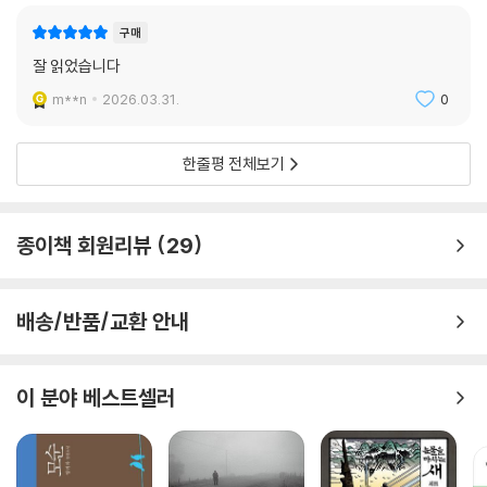
수단일 뿐이었다.
구매
잘 읽었습니다
성역의 울타리를 넘어
진실한 역사로
m**n
2026.03.31.
0
이 책에 담긴 역사에 관심 있는 사람이라면 누구든 들어봤을 주제들이다.
한줄평 전체보기
그러나 이런 사건들에도 잘 알려지지 않은 내용이 많이 있다. 그런 내용들
이 대중들에게 알려지지 않은 이유는 ‘성역’ 때문이다. 국가는 국민들에게
역사의 성역을 제공한다. 그리고 거짓말을 하고 진실을 감춰서라도 국민들
종이책 회원리뷰
29
이 국가의 역사에 자부심을 느끼게 만들고 싶어 한다. 정수기 필터처럼 말
할 수 없는 역사를 걸러 낸 후 말해도 되는 역사만 교과서나 책으로 만들어
진다. 그리고 사람들은 그 필터를 거친 역사를 통해 고정관념을 갖게 되고,
배송/반품/교환 안내
들어본 적 없는 역사를 접하면 꺼림칙하게 여기게 된다. 이 책에서는 성역
의 울타리를 걷어내고 진실한 역사를 꺼내 들여다보고자 했다. 독자들의
일독을 권한다.
이 분야 베스트셀러