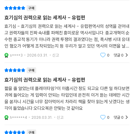
는 그저 낯설기만 할 뿐 실생활에 아무런 도움을 주지 못했죠. 오히려 새로
700젼 전에도 전 유럽을 지옥으로 몰아넣었던 펜데믹이 있었다. 바로 흑
구매
운 체제에 대한 반감이 들었을 가능성이 큽니다.
사병이다. 1347년경 유럽 전역에 갑작스럽게 퍼진 흑사병 때문에 1348
효기심의 권력으로 읽는 세계사 - 유럽편
이러한 상황에서 나치 독일의 히틀러가 등장하여 위대한 게르만 민족의 부
년부터 1350년까지 3년간 무려 2000만 명에 가까운 사람이 사망했다.
흥을 이끌겠다고 하면서, 우리가 힘든 건 유대인 때문이니 악마와 같은 유
효기심 - 효기심의 권력으로 읽는 세계사 - 유럽편역사의 성역을 걷어내
이런 팬데믹에 항상 빠지지 않는 것이 있다. 바로 음모론이다. 타깃은 유대
대인들을 청소하여 태평성대를 이루겠다는 공약을 하니 독일 국민들이 많
고 권력자들의 진짜 속내를 파헤친 흥미로운 역사서입니다. 종교개혁이 순
인들이었다. 당시 도시의 금융업은 유대인들이 장악하고 있었는데 유대인
은 지지를 보내는 것이 전혀 이상할 게 없었습니다. 민족주의, 유대인 혐오,
수한 종교적 동기가 아니라 권력 투쟁의 결과였다는 점, 흑사병 시대 유대
은 귀족들에게만 돈을 꿔줬다. 그러다 보니 서민들은 유대인을 ‘윗사람들
인 혐오가 어떻게 조작되었는지 등 우리가 알고 있던 역사의 이면을 날카
국가가 국민들을 책임지겠다는 공약까지, 이 모든 것들은 연이은 재난으로
한테 사바사바나 하는 나쁜 놈들’로 보게 된 것이다. 유대교 종교 지도자인
롭게 분석합니다. 딱딱한 역사책이 아니라 현대적 관점에서 과거를 해석해
삶이 팍팍했던 독일 국민들에게 너무나도 달콤한 말들이 아니었을까요?
s****3
2026.03.31.
신고
0
댓글
0
랍비가 유럽 전 지역의 유대인 공동체에 독극물을 나눠주고, 그동안 탄압
쉽게 읽히는 것이
--- 「제10장 [혐오만큼 효과 좋은 건 없지 : 유대인 혐오의 유구한 전통]
받아왔던 유대인들이 복수하기 위해 기독교인들이 먹는 우물에 독을 탔다
(383~384쪽)」 중에서
는 음모론이 유행했다. 당시 유대인들 중에는 의학 지식이 풍부한 사람이
구매
유독 많아서 유럽뿐 아니라 이슬람 지역에서도 많은 유대인들이 의사로 활
효기심의 권력으로 읽는 세계사 - 유럽편
동할 정도였다. 그렇다 보니 유대인들은 독약도 잘 만들 것이라고 막연하
짧을 줄 알았는데 플레이타임?이 아홉시간 정도 되고요 다른 일 하다보면
게 생각했던 듯하다. 이런 ‘뇌피셜’에다 유대인에 대한 혐오, 흑사병에 대한
귀에 들어오는 게 입력이 안되는 타입인데 온전히 이거 듣는 데에만 시간
공포까지 결합되어 어처구니없는 음모론이 나온 것이다.
을 쏟자니 시간을 너무 잡아먹어서 차라리 책을 찾아 읽는게 낫겠다는 생
각이 들었습니다 오디오북은 안맞는 것 같아요
팬데믹 상황에서 가장 중요한 것은 질병으로부터 국민을 지켜내는 것이다.
h******4
2026.03.31.
신고
0
댓글
0
그러나 중세 유럽인들은 그 대신에 소수자였던 유대인들을 흑사병을 퍼트
린 악마로 만들었다. 2019년 11월 17일 중국 우한을 시작으로 전 세계로
구매