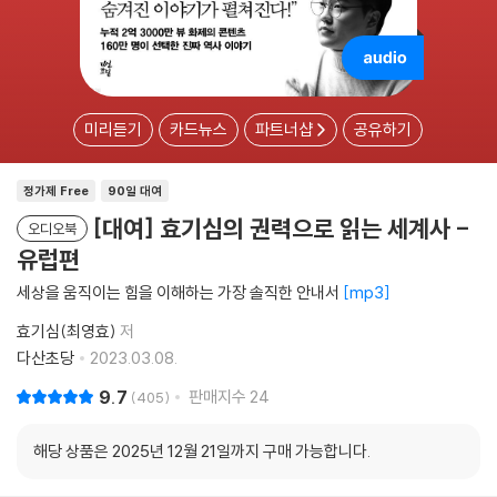
미리듣기
카드뉴스
파트너샵
공유하기
정가제 Free
90일 대여
[대여] 효기심의 권력으로 읽는 세계사 -
오디오북
유럽편
세상을 움직이는 힘을 이해하는 가장 솔직한 안내서
mp3
효기심(최영효)
저
다산초당
2023.03.08.
9.7
판매지수
24
405
해당 상품은 2025년 12월 21일까지 구매 가능합니다.