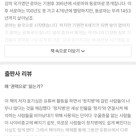
강의 국가였던 로마는 기원후 395년에 서로마와 동로마로 쪼개집니다. 이
후 서로마는 100년도 못 가고 476년에 멸망하지만, 동로마는 무려 1453
년까지 살아남죠.
로마는 왕국으로 시작됐습니다. 하지만 기원전 6세기가 되면 왕이 없어지
고 로마는 공화국이 됩니다. 왕이 혼자서 해 먹는 게 아니라 다양한 정부 기
관들이 권력을 나눠 갖게 된 거죠. 고대 국가치고는 꽤 세련된 시스템을 갖
추고 있었다고 볼 수 있겠습니다. … 로마는 성경에도 등장합니다. 로마가
책 속으로 더보기
예수를 처형해 버리죠. 카이사르 이후로 로마의 황제들은 백성들이 자신을
신으로 떠받들어 모시길 원했습니다. 이 때문에 황제를 거부하고 유일신
여호와만 찾는 유대교와 기독교를 탄압했죠. 그런데 기독교를 탄압하던 로
출판사 리뷰
마 황제들이 4세기가 되면 갑자기 기독교를 승인하고 로마의 공식 종교로
지정하기까지 합니다. 이걸 시작으로 전 유럽 사람들이 기독교를 믿게 되
왜 ‘권력으로’ 읽는가?
었고, 기독교가 전 세계로 퍼질 수 있게 되었죠. 그럼 도대체 로마는 왜 갑
자기 기독교를 받아들였던 것일까요?
이 책의 저자 효기심은 유튜버 활동을 하면서 ‘정치병’에 걸린 사람들이 너
--- 「제1장 [종교는 권력의 좋은 재료 : 로마가 기독교를 국교화한 이유](1
무나 많다는 것을 체감했다. ‘정치병’은 세상 만물을 ‘정치’와 연결시켜 해
4쪽)」 중에서
석하는 사람들을 비아냥대기 위해 사용되는 단어다. 우울증을 앓는 사람들
이 사이비종교에 빠지기 쉽듯, 외로운 사람들이 정치병에도 쉽게 빠진다는
몽골이 유럽의 카파 성을 함락하기 위해 흑사병에 걸린 시체를 투석기로
사실도 알게 됐다. 그래서 책이라는 매체를 통해 그동안 유튜브에서 다루
던졌다는 이야기는 아주 유명합니다. … 이탈리아의 피아첸차라는 도시에