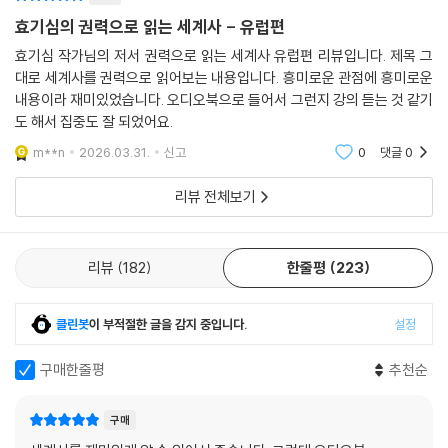
퍼진 코로나 팬데믹은 이후 북미와 유럽에서 아시아인 혐오 범죄로 이어졌
효기심의 권력으로 읽는 세계사 - 유럽편
다. 하지만 중국인을 욕하면 코로나가 해결될 수 있는 것일까? 우리는 반드
시 잊지 않아야 할 것이 있다. 혐오는 아무것도 해결해주지 않는다는 것 말
효기심 작가님의 저서 권력으로 읽는 세계사 유럽편 리뷰입니다. 제목 그
이다.
대로 세계사를 권력으로 읽어보는 내용입니다. 흥미로운 관점에 흥미로운
내용이라 재미있었습니다. 오디오북으로 들어서 그런지 강의 듣는 것 같기
도 해서 집중도 잘 되었어요.
왜 프랑스인들은
혁명 이후 황제 정치를 선택했을까?
m**n
2026.03.31.
신고
0
댓글
0
대혁명을 일으켰던 프랑스 국민들은 1804년 자유, 평등과 거리가 먼 나폴
리뷰 전체보기
레옹의 황제 정치를 지지했다. 1795년 나폴레옹은 왕당파의 쿠데타를 제
압하면서 내무 사령관으로 진급한다. 그리고 1796년 해외 원정군 사령관
리뷰
182
한줄평
223
으로 취임해 진격해오던 오스트리아 군대와의 전투에서 대승을 거둔다. 구
국의 영웅이 된 나폴레옹은 이집트로 원정을 떠났는데 프랑스 총재정부가
나폴레옹을 이집트로 보낸 이유는 따로 있었다. 나폴레옹의 지지율이 올라
클린봇
이 부적절한 글을 감지 중입니다.
설정
간다는 것은 훗날 쿠데타 세력이 될 가능성을 의미했다. 나폴레옹을 일부
러 멀리 보내 국민들의 관심을 끊어낼 필요가 있었던 것이다. 그런데 프랑
구매한줄평
추천순
스에서 나폴레옹의 인기는 식을 줄을 몰랐다.
구매
나폴레옹이 인기를 끌었던 것은 프랑스 정부에 대한 국민들의 실망감 때문