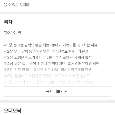
울 수 있을 것이다.
목차
들어가는 글
제1장. 종교는 권력의 좋은 재료 : 로마가 기독교를 국교화한 이유
제2장. 우리 같이 동업하지 않을래? : 신성로마제국의 탄생
제3장. 교황은 잔소리가 너무 심해 : 개신교의 전 세계적 확산
제4장. 왕은 잘못 없어요. 쟤네가 악마예요 : 흑사병과 유대인 박해
제5장. 말도 안 되는 족보를 위한 선택 : 러시아정교회의 탄생
제6장. 유럽에도 이완용은 있었다 : 지구에서 사라진 폴란드
제7장. 왕과 귀족의 국민 호구 만들기 작전 : 영국 의회의 탄생
제8장. 당신들은 원래 위대한 민족이에요 : 핀란드의 독립
목차 더보기
제9장. 살기 힘들지? 황제정으로 돌아가자: 나폴레옹의 등장
제10장. 혐오만큼 효과 좋은 건 없지 : 유대인 혐오의 유구한 전통
오디오북
마치는 글