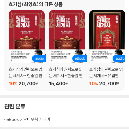
효기심(최영효)
의 다른 상품
다양한 도전을 이어가고 있다. 저서로 『효기심
효기심의 권력으로 읽
효기심의 권력으로 읽
효기심의 권력으로 읽
는 세계사 - 한중일 편
는 세계사 - 한중일 편
는 세계사 - 유럽편
10
20,700
15,400
10
20,700
%
%
원
원
원
관련 분류
eBook
오디오북
대여