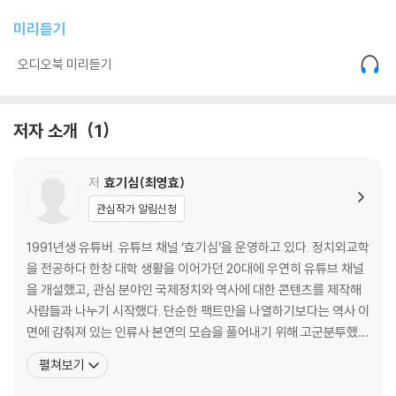
참고문헌
미리듣기
오디오북 미리듣기
저자 소개
1
저
효기심(최영효)
관심작가 알림신청
1991년생 유튜버. 유튜브 채널 ‘효기심’을 운영하고 있다. 정치외교학
을 전공하다 한창 대학 생활을 이어가던 20대에 우연히 유튜브 채널
을 개설했고, 관심 분야인 국제정치와 역사에 대한 콘텐츠를 제작해
사람들과 나누기 시작했다. 단순한 팩트만을 나열하기보다는 역사 이
면에 감춰져 있는 인류사 본연의 모습을 풀어내기 위해 고군분투했
다. 현재는 인간의 내면세계를 더 깊이 파악하기 위해 대학 졸업을 미
펼쳐보기
뤄두고 전공 이외의 학문을 두루 탐구하고 있다. 또 더 많은 사람과 소
통하기 위해 유튜브, 트위치 등의 인터넷 방송과 SNS, 도서 집필 등