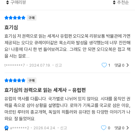
라고 얘기하고 있지만, 이런 기록들만 보고 몽골이 유럽에 흑사병을 퍼뜨
구매리뷰
추천순
보호해 주는 것으로도 모자라 교황청을 비판하며 들고 일어나기 시작했다.
렸다고 확신해서는 안 된다는 말입니다.
그런데 이상하다. 왕과 영주들은 교황청과 동업 관계에 있던 사람들 아니
--- 「제4장 [왕은 잘못 없어요. 쟤네가 악마예요 : 흑사병과 유대인 박해]
었던가? 교황청이 타락해갈 때 가만히 있던 권력자들이 왜 마르틴 루터가
구매
(152~153쪽)」 중에서
등장하자 갑자기 교황청으로부터 등을 돌린 걸까?
효기심
효기심 저 권력으로 읽는 세계사 유럽편 오디오북 리뷰보통 박물관에 가면
1894년에 독일개혁당은 역시나 반유대주의적 성향의 ‘독일사회당’과 합
1302년 교황 보니파키우스 8세는 현 세상의 모든 권력과 영적 권력 모두
제공되는 오디오 큐레이터같은 목소리와 발성을 생각했는데 너무 잔잔해
당하여 ‘독일사회개혁당’이 됩니다. 그리고 그들은 진짜로 선을 세게 넘는
교황에게 있다는 주장을 펼치기 시작한다. 그리고 시간이 지나면서 실제로
요! 나중에 다시 한 번 들어보려고요.. 그래도 안 되면 오디오북은 접고 책
공약을 발표하죠.
세상의 모든 권력과 돈은 로마 가톨릭 교황에게 몰려간다. 마르틴 루터가
을 사는 걸로....
“유대인의 완전한 분리 및 최종적인 절멸”
활동하던 16세기에는 성직자들이 각 지역에서 대규모의 사유 재산을 형성
t********7
2024.07.19.
신고
1
댓글
0
절멸이란 단어의 뜻은 특정 종의 개체가 아예 지구에서 사라지는 것을 의
하고 있었으며, 교황과 입을 맞춰가며 돈과 권력이 계속 자신들에게 모이
미합니다. 공식적인 정당이 유대인들을 아예 이 세상에서 사라지게 만들어
도록 작업하고 있었다. 왕과 귀족보다 ‘교황’과 ‘성직자’라는 존재의 권력이
야 한다는 공약을 내걸었던 거죠. 저 정당을 비판하기에 앞서 저 정당이 저
구매
압도적으로 강했던 시대였던 것이다. 그렇다 보니 지역의 왕과 귀족, 영주
런 공약을 내걸 수 ‘있었다’는 것에 주목해야 합니다. 즉 당시 독일에서는
효기심의 권력으로 읽는 세계사 - 유럽편
들이 마르틴 루터에게 열광하면서 그를 지지했다. 마르틴 루터의 종교개혁
유대인 절멸이라는 저 정신 나간 공약에 대해 어느 정도 지지하는 사람들
은 단순히 부패한 로마 가톨릭에 대한 분노가 폭발한 것이 아니라 그동안
유럽의 역사를 다룹니다. 국가별로 나뉘어 있지 않아요. 시대를 움직인 권
이 있었을 것이고, 그래서 정치꾼들이 저런 공약을 내고 표 장사를 했다는
교황에게 고개 숙이고 살아가던 귀족, 제후, 왕들의 반항이었다.
력을 축으로 삼아 상황을 설명합니다. 로마가 기독교를 국교로 삼은 이유,
거죠. … 독일은 제1차세계대전에서 박살 난 상태였고, 거기에다 1929년
마르틴 루터의 종교개혁, 독일의 히틀러와 유대인 등 다양한 이야기가 나
부터 전 세계를 휩쓸었던 대공황(1929~1939)까지 겪게 됩니다. 나라가
와요. 잘 들었어요.
700년 전의 펜데믹,
바뀌고 정치와 경제 시스템이 바뀌었는데 국민들의 삶은 나아진 게 없었습
흑사병과 유대인에 대한 혐오
a*******2
2026.04.24.
신고
0
댓글
0
니다. 자본주의와 자유주의, 민주주의 같은 정치체제 단어들은 국민들에게