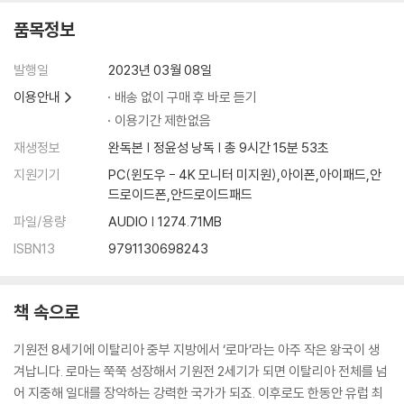
품목정보
발행일
2023년 03월 08일
이용안내
배송 없이 구매 후 바로 듣기
이용기간 제한없음
재생정보
완독본 | 정윤성 낭독 | 총 9시간 15분 53초
지원기기
PC(윈도우 - 4K 모니터 미지원),아이폰,아이패드,안
드로이드폰,안드로이드패드
파일/용량
AUDIO | 1274.71MB
ISBN13
9791130698243
책 속으로
기원전 8세기에 이탈리아 중부 지방에서 ‘로마’라는 아주 작은 왕국이 생
겨납니다. 로마는 쭉쭉 성장해서 기원전 2세기가 되면 이탈리아 전체를 넘
어 지중해 일대를 장악하는 강력한 국가가 되죠. 이후로도 한동안 유럽 최