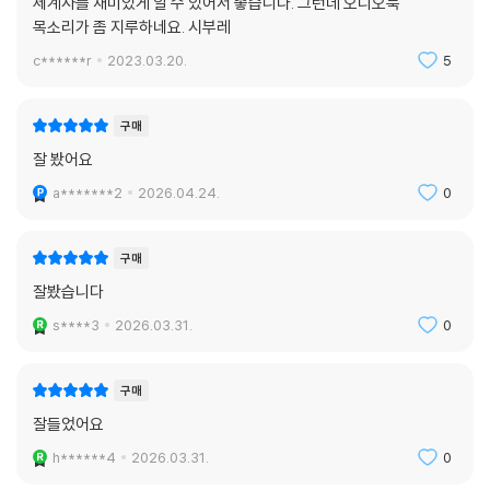
세계사를 재미있게 알 수 있어서 좋습니다. 그런데 오디오북
이었다. 아무것도 해결 못하던 프랑스 정부에 대해 국민들은 희망을 느끼
목소리가 좀 지루하네요. 시부레
지 못했다. 이 때문에 구국의 영웅 나폴레옹이 이집트에서 패배하고 도망
c******r
2023.03.20.
5
친 것에 별로 상관하지 않았다. 프랑스대혁명 이후 10년 내내 혼란을 거듭
하던 정치꾼들보다는 나폴레옹이 훨씬 더 위대한 대안으로 보였으니 말이
다. 게다가 나폴레옹은 이미지 메이킹에 엄청난 재능을 가진 사람이었다.
구매
대표적인 사례가 [자파의 전염병 희생자를 방문하는 나폴레옹 보나파르
잘 봤어요
트]라는 그림이다. 그림에서 나폴레옹은 흑사병 환자들을 멀리하지 않고
a*******2
2026.04.24.
0
마치 예수가 재림해 기적이라도 부리는 듯 흑사병 환자에게 가까이 다가가
대화를 나누고 있다. 1804년 5월 프랑스의 원로원이 종신직 제1통령 나폴
레옹을 황제로 추대한다. 몇 년 전까지만 해도 자유와 평등을 외치며 왕정
구매
을 몰아낸 프랑스에서 민주주의와 거리가 먼 독재정치, ‘황제’ 정치가 시작
잘봤습니다
된 것이다. 그것도 국민들 스스로 원해서 말이다.
s****3
2026.03.31.
0
우리는 프랑스대혁명을 자유, 평등, 우애의 산물로 알고 있다. 그러나 사실
자유, 평등, 우애는 프랑스대혁명 당시 여러 구호 중 하나일 뿐이었다. 이는
구매
프랑스대혁명으로부터 100년 이후 출범한 제3공화국(1870-1940)의
잘들었어요
공식적인 정신이 된다. 그리고 그 정신은 현재까지 프랑스의 공식적인 정
h******4
2026.03.31.
0
신으로 이어져오고 있다. 자유, 평등, 우애는 프랑스대혁명 당시 탄생한 구
호이긴 했지만, 실제로는 나폴레옹 실각 이후 탄생한 제3공화국의 정치적