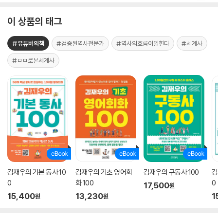
이 상품의 태그
#유튜버의책
#검증된역사전문가
#역사의흐름이읽힌다
#세계사
#ㅁㅁ로본세계사
김재우의 기본 동사 10
김재우의 기초 영어회
김재우의 구동사 100
김
0
화 100
0
17,500
원
15,400
13,230
1
원
원