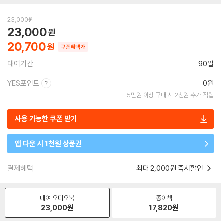
23,000
원
23,000
20,700
쿠폰혜택가
대여기간
90일
YES포인트
0원
5만원 이상 구매 시 2천원 추가 적립
사용 가능한 쿠폰 받기
앱 다운 시 1천원 상품권
결제혜택
최대 2,000원 즉시할인
대여 오디오북
종이책
23,000
원
17,820
원