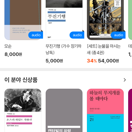
모순
무진기행 (가수 장기하
[세트] 눈물을 마시는
데
낭독)
새 (총4권)
8,000
1
원
5,000
34
54,000
%
원
원
이 분야 신상품