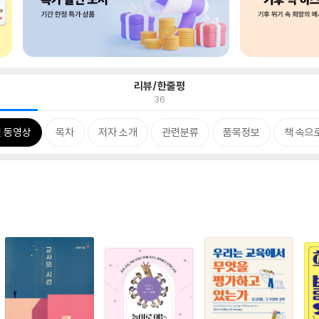
리뷰/한줄평
36
 동영상
목차
저자 소개
관련분류
품목정보
책 속으