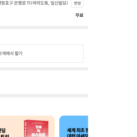
등포구 은행로 11(여의도동, 일신빌딩)
변경
무료
가게에서 팔기