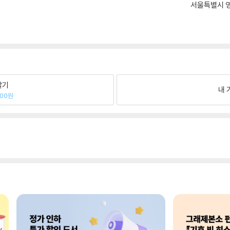
서울특별시 영
팔기
내 
700원