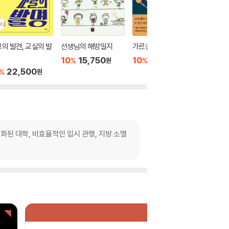
의 발견, 교실의 발
선생님의 해방일지
가르친다는 마법
공고 선생
10
15,750
10
16,200
10
1
%
%
%
원
원
22,500
%
원
열화된 대학, 비효율적인 입시 관행, 지방 소멸