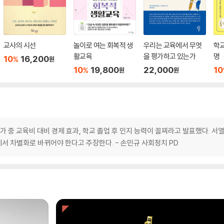
교사의 시선
놀이로 여는 회복적 생
우리는 교육에서 무엇
학교
활교육
을 평가하고 있는가
명
10
16,200
%
원
10
19,800
22,000
10
%
원
원
가 중 교육비 대비 경제 효과, 학교 졸업 후 인지 능력이 꼴찌라고 발표했다. 서
서 차별화로 바뀌어야 한다고 주장한다. - 손민규 사회정치 PD