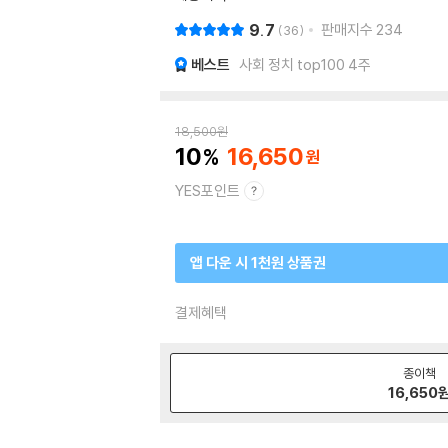
9.7
판매지수
234
36
베스트
사회 정치 top100 4주
18,500
원
10
16,650
YES포인트
앱 다운 시 1천원 상품권
결제혜택
종이책
16,650