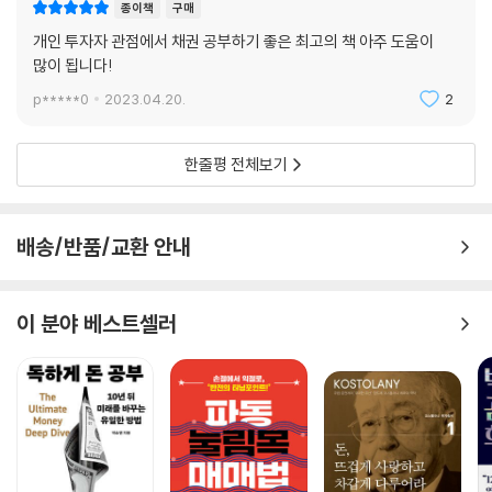
Q17 채권의 쿠폰이자율이라는 것이 무엇인가요?
종이책
구매
Q18 듀레이션과 채권 만기는 어떻게 다른가요?
개인 투자자 관점에서 채권 공부하기 좋은 최고의 책 아주 도움이
Q19 HTS의 채권 수익률 계산기가 없어도 채권의 수익률을 계산할 수 있
많이 됩니다!
나요?
p*****0
2023.04.20.
2
Q20 최근 들어 특별한 옵션이 없는데 이자 지급 주기가 1개월인 채권이 발
행되고 있습니다. 이러한 채권은 어떻게 판단해야 하나요?
Q21 얼마 전 이슈가 된 레고랜드 PF대출 때문에 채권시장에도 안 좋은 영
한줄평 전체보기
향이 많다고 하던데요. 안전한 채권 위주로 담는다면 괜찮을까요?
Q22 영구채는 만기가 없는 채권으로 이자만 내는 채권이라고 알고 있는데
요. 왜 조기 상환을 시도하고, 조기 상환이 안 될 때 왜 외화채 위기가 오는
배송/반품/교환 안내
건가요?
Q23 향후 채권시장에 대한 전망, 그리고 이럴 때 가져야 할 마인드에 대한
이 분야 베스트셀러
조언 부탁드립니다.
부록 포프리라이프 채권투자 이자 노트