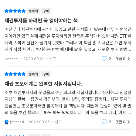
약 단순히 채권의 가격만 내려간 것이 아니라 채권발행 회사 자체의 심각
자는 안전하다며? 이에 대한 대답은 “그렇다”이다. 채권은 주식처럼 중도
① 자본과 부채
한 문제로 인해서 채권에 정리매매가 진행되는 상황이라면 위에 설명한 내
종이책
구매
매도 및 매수할 수도 있지만 예금, 적금처럼 상환일까지 가져가기만 하면
② 회사가 주식이 아닌 채권을 발행하는 이유
용과는 전혀 다른 판단 기준을 적용해야 할 것이다. 이런 경우에는 회사의
원금은 보장받는 시스템이다. 즉 회사가 망하지 않는 한 원금과 더불어 채
채권투자를 하려면 꼭 읽어야하는 책
③ 선순위와 후순위
남은 자산에 따라 채권의 액면가 10,000원 중 얼마의 금액을 회수할 수 있
권 이자를 주기적으로 받을 수 있다. 예금, 적금보다 높은 금리로 말이다.
5 조건부자본증권
예전부터 채권투자에 관심이 있었고 관련 도서를 사 봤는데 너무 이론적인
는지(청산가치)를 판단해야 한다. 그 판단에 따라 채권을 계속 보유할지,
이것이 저자가 말하는 안전하게 높은 수익률을 누릴 수 있는 투자법이다.
① 신종자본증권
이야기만 있고 실제 채권을 투자하려면 결국은 주식과 비슷한 채권 ETF를
현재 정리매매되는 시장가격에 채권을 매도할지를 결정한다.
② 후순위 코코본드
사라고 하여 실전에 옮기지 못했다 그러나 이 책을 읽고 나같은 개인 투자
--- p.201
개인투자자로서 산전수전을 겪었기에 노하우를 곁들인 개인투자자에 맞
자가 직접 채권에 투자하는 방법에 대해 알 수 있었고, 새로운 투자 방법에
6 ‘채권 종류’ 표시 내용의 특징
춘 투자법을 소개해 준다는 게 이 책의 특징이다. 채권을 매수할 때 무엇을
눈뜨게 될 수 있었다. 개별 채권을 투자하고픈 개인 투자자라면 꼭 읽어볼
p*****r
2023.09.01.
신고
2
댓글
0
Q6 포프리라이프 님은 채권투자 시 이자뿐만 아니라 중도 매매에 따른 수
것을
주의해야 하는지, HTS 프로그램에서 어떤 창을 띄워야 하는지, 현금흐름
[Chapter 7] 채권투자 실전 노하우
익도 생각하고 투자하는지 궁금합니다.
계산기는 어떻게 사용하는지 등을 차근차근 쉽게 설명해 준다. 이 책에 고
종이책
구매
A 저는 기본적으로 확정수익률을 기준으로 한 상환일까지의 투자를 상정
급자 과정에 맞는 이론은 나오지 않는다. 오직 초보 투자자를 위해 쓰였기
1 보다 안전한 채권투자를 위한 노하우
하고 채권투자를 진행하고 있습니다. 상환일까지 해당 채권을 무조건 보유
채권 초보에게는 완벽한 지침서입니다.
때문이다.
① 상환일이 아닌 중도 매도를 가정한 채권투자
한다는 생각으로 몇 개의 후보를 선택하여 그중에서 확정수익률이 마음에
초보 채권투자자의 첫걸음으로는 최고의 지침서입니다. 상세하고 친절한
② 잔여 상환일이 많이 남은 채권
들면 투자하고, 확정수익률이 마음에 들지 않는다면 투자자금을 그냥 현금
지침에 탄복... 증권사 가입부터, 용어 설명, 주의할 점까지... 채권 투자에
‘한 달 생활비를 채권 이자로 창출할 수만 있다면’이란 생각에 뛰어든 저자
③ 주식시장에 상장되어 있지 않은 회사의 채권
으로 가지고 있거나 아예 다른 투자 수단으로 눈을 돌리고 있다는 뜻입니
관심있는 초보분이라면 필독해야 할 책입니다. 채권에 관심이 있어 몇 권
는 현재 한 달 생활비는 물론이고 충분한 여유 자금을 채권 이자를 통해 만
④ 신용등급은 좋은데 재무제표가 좋지 않은 채권
다. 이와 같은 방법이 가장 기본적이고 가장 안전한 채권투자 방법입니다.
의 책을 보긴 했으나... 봐도 봐도 막막하더니... 이 책을 보고 나니, 이제 시
들어 내고 있다. 생긴 여유 자금은 다시금 채권에 투자하는 방식으로 복리
⑤ 채권 매수 후 신용등급 또는 가격이 내려간다면?
물론 예외도 있습니다. 상환일까지 보유할 생각으로 투자하지만, 투자했던
도해 봐도 되겠다는 용기가 생기는군요. ^^
효과도 누리고 있다. (이 과정은 부록에 상세히 실려 있다.) 채권에 투자하
j*****4
2023.08.05.
신고
2
댓글
0
⑥ 현금 보유의 필요성
채권 대부분이 중도에 가격이 더 많이 올라갔습니다. 이에 따라서 확정수
고 있거나 투자할 마음을 가진 투자자들도 저자와 목표가 크게 다르지 않
⑦ 회사의 인수합병
익률보다 더 높은 수익률로 중도 매도하고, 새로운 채권 종목을 매수하는