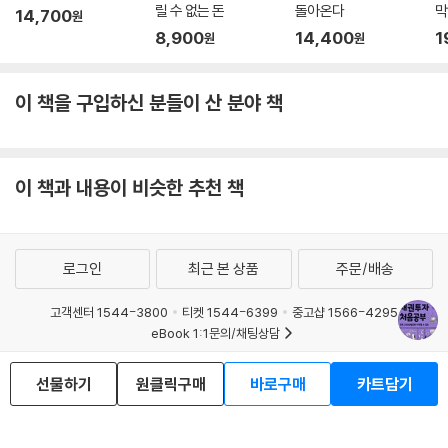
릴 수 없는 돈
돌아온다
막
14,700
원
8,900
14,400
1
원
원
이 책을 구입하신 분들이 산 분야 책
이 책과 내용이 비슷한 추천 책
로그인
최근 본 상품
주문/배송
고객센터 1544-3800
티켓 1544-6399
중고샵 1566-4295
eBook 1:1문의/채팅상담
예스이십사(주) 사업자 정보
선물하기
원클릭구매
바로구매
카트담기
이용약관
개인정보처리방침
청소년보호정책
PC버전
회사소개
거래처관계자께
도서홍보
광고