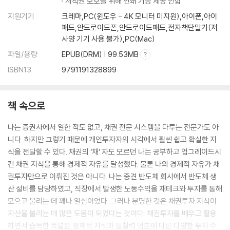
저작권 보호를 위해 인쇄 기능 제공 안함
Step 3 채권투자 입문 과정: 로그인부터 종목 선택까지
지원기기
크레마,PC(윈도우 - 4K 모니터 미지원),아이폰,아이
Step 4 채권 매수하여 이자 받기
패드,안드로이드폰,안드로이드패드,전자책단말기(저
2 채권투자 HTS 활용하기
사양 기기 사용 불가),PC(Mac)
① HTS 기본 기능 활용하기
파일/용량
EPUB(DRM) | 99.53MB
② ‘장내채권종합주문’ 창 활용하기
ISBN13
9791191328899
③ ‘채권 전종목 시세’ 창 활용하기
④ ‘채권 발행정보’ 창 활용하기
⑤ ‘채권 예상 현금흐름표’ 창 활용하기
책 속으로
3 실전 채권투자 지식-입문
① 채권 직접투자의 특징
나는 증권사에서 일한 적도 없고, 채권 전문 시스템을 다루는 전문가도 아
② 매수 또는 매도 단가로 호가 제시하기
니다. 하지만 그렇기 때문에 개인투자자의 시각에서 훨씬 쉽고 확실한 지
③ 첫 번째 호가에 있는 잔량보다 더 많은 수량을 주문하면?
식을 전달할 수 있다. 채권의 ‘채’ 자도 모르던 나는 공부하고 업그레이드시
④ KRX 정보데이터시스템의 상장채권 발행정보
킨 채권 지식을 통해 경제적 자유를 달성했다. 물론 나의 경제적 자유가 채
권투자만으로 이뤄진 것은 아니다. 나는 중견 반도체 회사에서 반도체 생
[Chapter 3] 경제적 자유의 도구 채권투자
산 설비를 담당하였고, 직장에서 발생한 노동수익을 재테크와 투자를 통해
모으고 불리는 데 꽤나 열심이었다. 그러나 분명한 것은 채권투자 지식이
1 채권으로 경제적 자유 자판기 만들기
자산을 불리는 데 많은 도움이 되었다는 것이다. 채권투자를 배우고 활용
2 돈 한 푼 없이도 큰 자본을 가진 것과 같은 효과를 내는 방법
하면서 습득한 폭넓은 경제적 지식과 통찰력 덕분에 다른 다양한 투자 수