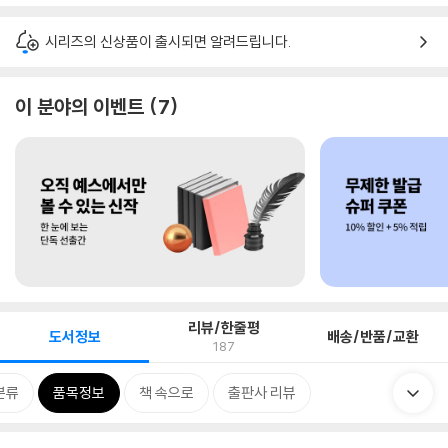
시리즈의 신상품이 출시되면 알려드립니다.
이 분야의 이벤트
7
리뷰/한줄평
도서정보
배송/반품/교환
187
분류
품목정보
책 속으로
출판사 리뷰