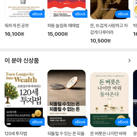
독하게 돈 공부
파동 눌림목 매매법
돈, 뜨겁게 사랑하고 차
박
갑게 다루어라
16,100
15,000
1
원
원
10,500
원
이 분야 신상품
120세 투자법
되돌릴 수 있는 돈 되돌
돈 버릇은 나이만 바꿔
광