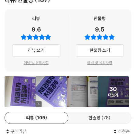
가 투자할 수 있는 수단이며, 그래서 돈이 많아야 한다고 생각한다. 하지만
최근 채권에 대한 사람들의 관심이 증가함에 따라 MTS의 기능도 크게 개
그렇지 않다. 단돈 1,000원이면 채권을 매수할 수 있다. 그런데 왜 하지 않
[Chapter 5] MTS를 활용한 채권투자의 한계
선되고 있다. 또한, MTS의 문제점과 한계점을 충분히 인지한 상태에서 대
을까? 결국은 배움의 문제다. 알려 주는 곳이 그만큼 없었다고 볼 수 있다.
리뷰
한줄평
체 요소들을 활용한다면 MTS로 채권투자를 진행하는 것이 심각한 문제
이 책은 그런 응어리를 가진 독자들의 궁금증을 완벽히 해소해 준다.
① MTS 호가에 표시되는 채권의 수익률
9.6
9.5
가 되지는 않을 것이다. 하지만 다른 것도 아니고 돈을 다루는 투자의 영역
② MTS의 채권 수익률 계산기
에 있어서, 그 대상이 되는 수단을 보다 완벽하게 활용하고 세밀하게 다룰
개인투자자가 알려주는 채권투자법
③ MTS의 옵션 정보 표시 부족
줄 아는 것은 우리의 소중한 돈을 장기적으로 지키고 불리기 위해 요구되
한 달 생활비, 채권 이자로 만들어보자!
④ 그 외 미흡한 기능
리뷰 쓰기
한줄평 쓰기
는 필수 덕목일 것이다. 따라서 채권투자를 100% 효율적으로 활용하기 위
⑤ MTS 활용에 대한 개인적 생각
해서는 아직까지 그 활용의 한계가 뚜렷한 MTS보다는 HTS를 활용하는
주식 투자를 한다고 했을 때 가장 먼저 이런 질문을 던질 것이다. “어디에
혜택 및 유의사항
혜택 및 유의사항
것이 좀 더 확실한 방법이라고 할 수 있다.
투자하면 돼?” 주식은 여기에 답을 해 주기가 어렵다. 변수가 너무 많기 때
[Chapter 6] 채권투자 전문 지식
--- p.165
문이다. 하지만 채권은 그렇지 않다. “어디에 투자하면 돼?”라는 질문에
몇 가지 선택지를 쥐어 줄 수 있다. 물론 그중 선택은 본인의 몫이다.
1 채권의 클린프라이스, 더티프라이스
투자등급의 충분히 분석해서 산 채권이라면 매도하기보다는 계속 보유하
30
2 채권의 과세 심화
는 것이 더 안전하게 자산을 지키는 방법이다. 보유 중인 채권의 신용등급
더보기
이 책은 막 입문한 채린이들을 위해 하나씩 짚으면서 설명하는 방식을 취
① 채권 표면이자율에 대한 과세
이 내려가더라도 또는 크게 가격이 하락하더라도 마음을 가다듬고 가격이
한다. 초보 투자자를 위해 본인의 투자를 빗대어 안전하게 투자하는 방법
4
② 채권 보유 기간에 대한 과세
회복되기를 기다리거나 만기일까지 보유하는 것이 통상적으로는 훨씬 효
을 이야기하기도 한다. 한 예로 채권의 종류에는 국채, 지방채, 특수채, 회
③ 채권 중도 매도 시의 과세
율적이다. 물론 무작정 기다리라는 것은 아니다. 기본적으로 그러한 상황
리뷰
109
한줄평
78
사채가 있는데 이 중 저자가 추천하는 방식은 회사채다. 국채나 지방채나
④ 2025년부터 시작되는 금융투자소득세
이 발생했다면 해당 채권에 어떠한 문제가 생겼는지를 신용등급 사이트에
특수채는 너무 안전하기 때문에 금리가 높지 않는 반면 회사채는 적당히
3 채권의 권리 발생
업데이트된 자료를 통해 확인하고 그 데이터를 근거로 판단해야 한다. 만
구매리뷰
추천순
안전하면서도 금리가 높기 때문이다. 이 지점에서 의아할 것이다. 채권투
4 채권의 속성 더 깊이 알아보기