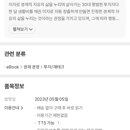
3 채권의 종류와 특징
이자로 경제적 자유의 삶을 누리며 살아가는 30대 평범한 투자자다.
① 채권의 종류
한 달 생활비를 채권 이자로 자동 창출하게 만들면 진정한 경제적 자
② 채권의 이자 지급 방식
유의 삶을 누리는 것이라는 관점을 가지고 있으며, 그에 따라 행동하
③ 채권의 평균수익률
고 있다. 2018년 반도체 설비 엔지니어로 일하던 시절 우연히 채권
펼쳐보기
④ 채권의 신용등급
지식을 접했고, 그때부터 평범한 개인이 채권투자를 할 수 있는 방법
⑤ 채권의 시장 거래 특징
을 공부하며 투자를 시작했다. 수많은 경제 변수에 따라 큰 위험이 동
⑥ 채권의 속성
반하는 투자 수단들과 달리 채
⑦ 채권의 옵션
관련 분류
4 채권투자에는 어떤 위험이 있나
① 채권을 발행한 회사의 부도, 법정관리, 파산 위험
eBook
경제 경영
투자/재테크
② 신용등급의 한계
③ 채권시장 거래에서의 한계
품목정보
④ 금리 위험
발행일
2023년 05월 05일
[Chapter 2] 손쉬운 채권투자 활용
이용안내
배송 없이 구매 후 바로 읽기
1 채권투자 무작정 따라 하기-입문
이용기간 제한없음
Step 1 증권사 방문 또는 증권사 앱을 통해 증권계좌 만들기
TTS 가능
Step 2 컴퓨터에 HTS 설치하기