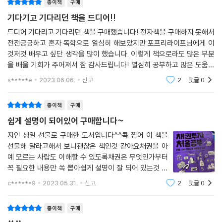
을 거라고 생각한다. 유튜브, 블로그, 전자책 등을 통해 지식을 공유한 저자
2 효율적으로 채권투자 활용하기
종이책
구매
식으로 진행한 경우도 많습니다.
가 독자로부터 열띤 호응과 얻는 것도 이와 무관하지 않을 것이다.
① 민평가 활용
기다기고 기다리던 책을 드디어!!
--- p.206
② 채권시장의 평균수익률 판단하기
드디어 기다리고 기다리던 책을 구매했습니다! 전자책을 구매하지 못해서
불확실성이 강한 지금과 같은 투자 환경에서 보다 안전하게 투자하고자 하
③ 적금처럼 채권 운용하기
전전긍긍하고 혼자 독학으로 열심히 해보았지만 포프리라이프님에게 이
는 사람들 또는 은행의 예·적금에서 이제는 벗어나고 싶은 사람들, 무엇보
④ 복리로 채권 운용하기
것저것 배우고 싶단 생각을 많이 했습니다. 이렇게 책으로라도 많은 부분
다 채권투자를 활용하고 싶지만 투자 방법을 알지 못해 전전긍긍하는 채린
⑤ 레버리지로 채권 운용하기
을 배울 기회가 주어져서 참 감사드립니다! 열심히 공부하고 많은 도움이
이라면 이 책이 그 누구보다 반가울 것이다.
⑥ 채권의 거래량이 적거나 채권에 투자할 금액이 너무 크면?
되었으면 좋겠습니다. 감사드려요! 채권을 처음 접하게 해주셨고 유투브
s*****e
2023.06.06.
신고
2
댓글
0
⑦ 채권투자에 적당한 시기가 있을까?
에 있던 영상들도
추천사
⑧ 채권 가격이 오르면 중도 매도해야 할까?
종이책
구매
⑨ 내가 매수한 채권보다 매력적인 채권이 있다면?
[전자책 & 유튜브 영상 댓글]
쉽게 설명이 되어있어 구매합니다~
[Chapter 8] 채권 같은 채권 아닌 채권투자
지인 생일 선물로 구매한 도서입니다^^콕 찝어 이 책을
10여 년 전부터 채권투자에 관심이 있어서 여러 책을 사서 보았지만 이 책
선물해 달라고해서 보니괜찮은 책인것 같아요채권을 아
처럼 간결하고 꼭 필요한 내용을 정리한 책은 보지 못했습니다. 좋은 책 써
1 증권사의 장외채권
예 모르는 사람도 이해할 수 있도록채권은 무엇인가부터
주셔서 정말 감사합니다.
꼭 필요한 내용만 쏙 뽑아쉽게 설명이 잘 되어 있는것 같
2 채권 청약
- marc*****
아요개인투자자가 쓴 개인투자자를 위한 채권 입문서!저
3 채권 펀드와 ETF
c******9
2023.05.31.
신고
2
댓글
0
도 한권 구매해서 천천히 읽어봐야겠어요~지인 생일 선
4 국채 투자
물로 구매한 도서입니다^^콕 찝어 이 책을 선물해
채권에 대한 책이나 유튜브는 많지만 이론이나 원론적인 이야기만 하는 경
5 해외채권
종이책
구매
우가 많습니다. 실제로 채권을 매수할 때 무엇을 주의해야 하는지, HTS 프
① 신흥국 해외채권