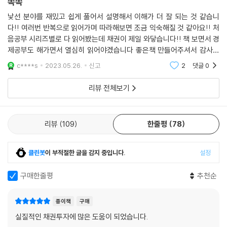
쏙쏙
로그램에서 무슨 창을 띄워야 하는지, 현금흐름 계산기는 어떻게 사용하는
② 미국 채권
지에 대해서 알려주는 책이나 유튜브는 없었습니다. 가려운 점을 긁어준다
낯선 분야를 재밌고 쉽게 풀어서 설명해서 이해가 더 잘 되는 것 같습니
6. CP와 전자단기사채
다!! 여러번 반복으로 읽어가며 따라해보면 조금 익숙해질 것 같아요!! 처
는 점에서 훌륭한 강의였습니다.
음공부 시리즈별로 다 읽어봤는데 채권이 제일 와닿습니다!! 책 보면서 경
- ni****
[Chapter 9] 채권투자의 진실
제공부도 해가면서 열심히 읽어야겠습니다 좋은책 만들어주셔서 감사합
니다! 꾸준히하다보면 느리지만 조금씩 쌓여가지않을까..하는 생각을 해
사자마자 순식간에 다 읽었습니다. 기초적인 수준에서 차근차근 설명해 주
c****s
2023.05.26.
신고
2
댓글
0
1 주식과 채권은 상호보완 반비례 자산?
봅니다.
고 이해하기가 참 쉽습니다. 또한 심화과정을 통해 어렵고 복잡한 부분도
2 주식을 앞서는 채권의 장기수익률
리뷰 전체보기
잘 짚어주십니다. 채권투자 전에 반드시 읽어야 할 책이라 생각합니다. 추
3 내가 주식 대신 채권에 투자하는 이유
천합니다.
- alvi*****
[Chapter 10] 채권투자 Q&A
리뷰
109
한줄평
78
주식투자 관련된 책들을 보면 항상 채권을 언급하던데, 채권에 대한 정보
Q1 채권이 정말 안전하다면 왜 채권 가격에 변동이 생기는 것인가요?
가 너무 없더라고요. 이해하기 쉬웠어요! 내용 너무 좋네요. 특히 완전히 초
Q2 채권의 대용가격이 무엇인가요?
클린봇
이 부적절한 글을 감지 중입니다.
설정
보자 입장에서 작성된 부분이 가장 마음에 듭니다.
Q3 채권투자를 진행하면서 개인적으로 위험했던 적이 있었나요?
- 크리스***
구매한줄평
추천순
Q4 이런 지식공유를 통해 채권에 개인들의 수요가 많아지면, 채권투자 수
익률이 떨어지지 않을까요?
감사합니다. 은행에서 금리 특판을 기대할 것이 아니라 채권투자로 월 생
Q5 코코본드 투자는 안전한가요?
종이책
구매
활비를 나오게 해야겠습니다.
Q6 포프리라이프 님은 채권투자 시 이자뿐만 아니라 중도 매매에 따른 수
실질적인 채권투자에 많은 도움이 되었습니다.
- 강찬*
익도 생각하고 투자하는지 궁금합니다.