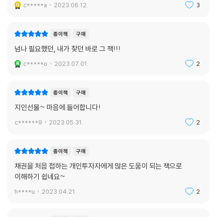
c*****a
2023.06.12.
3
Q7 만기일이 9999인 채권은 무엇인가요?
Q8 채권 수익률 계산기를 활용한 채권 수익률 계산 시, 증권사의 거래수수
료가 자동으로 적용되나요?
종이책
구매
Q9 이미 과거에 매도한 채권인데, 제가 해당 채권을 매수했던 가격이 얼마
넘나 필요했던, 내가 찾던 바로 그 책!!!
인지 확인하고 싶을 때는 어떻게 알 수 있을까요?
c*****o
2023.07.01.
2
Q10 현재 매수할 수 있는 채권들의 확정수익률이 너무 낮아요. 이럴 때는
매수하지 말고 기다려야 할까요?
Q11 채권은 주식 등 다른 투자 수단에 비해 수익률이 너무 낮은 것이 아닌
종이책
구매
가요?
지인선물~ 마음에 들어합니다!
Q12 콜옵션, 풋옵션 채권은 채권 발행회사나 채권투자자가 요구하면 무조
c******9
2023.05.31.
2
건 행사되어야 하는 건가요?
Q13 신용평가회사는 국가기관인가요, 사기업인가요?
Q14 회사에서 발행한 채권은 부채인데, 회사에서 발행한 주식은 왜 자본
종이책
구매
으로 편입되는 건가요?
채권을 처음 접하는 개인투자자에게 많은 도움이 되는 책으로
Q15 같은 날 같은 회사에서 발행된 채권임에도 불구하고 채권의 세부적인
이해하기 쉽네요~
조건이 서로 다르던데, 그 이유가 무엇인가요?
h****u
2023.04.21.
2
Q16 향후 인플레이션이나 스태그플레이션 발생이 예상될 경우, 그에 대비
한 채권투자 시나리오가 있을까요?