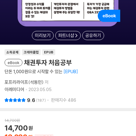
미리보기
파트너샵
공유하기
소득공제
크레마클럽
EPUB
채권투자 처음공부
eBook
단돈 1,000원으로 시작할 수 있는
EPUB
포프리라이프(석동민)
저
이레미디어
2023.05.05.
9.6
판매지수
486
187
14,700
원
14,700