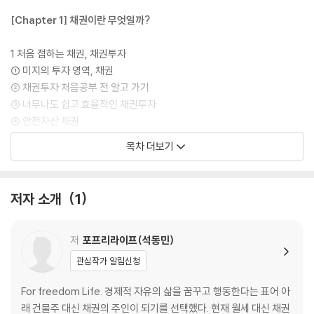
[Chapter 1] 채권이란 무엇일까?
1 처음 접하는 채권, 채권투자
① 미지의 투자 영역, 채권
② 채권투자 처음공부 전 알고 가기
③ 너무나도 쉽고 효율적인 채권투자
④ 안전자산 채권
⑤ 채권투자가 널리 알려지지 못한 이유
목차 더보기
⑥ 채권투자에 쏟은 나의 노력과 경험
⑦ 어려운 이론적 지식이 필요 없는 채권투자
2 채권이란 무엇일까?
저자 소개
1
① 돈을 빌려주고 이자를 받을 수 있는 권리
② 채권과 사채의 차이점
③ 자금을 운용하는 효율적인 수단
저
포프리라이프(석동민)
④ 은행과 채권투자
관심작가 알림신청
⑤ 금액과 기간 선택의 폭이 넓은 채권투자
⑥ 은행 상품의 함정
For freedom Life. 경제적 자유의 삶을 꿈꾸고 행동한다는 표어 아
⑦ 채권의 안전성
래 건물주 대신 채권의 주인이 되기를 선택했다. 현재 월세 대신 채권