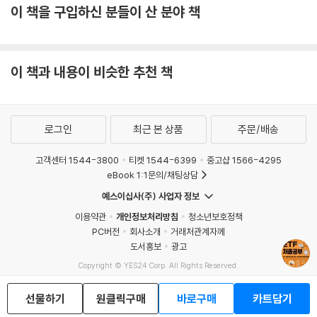
이 책을 구입하신 분들이 산 분야 책
이 책과 내용이 비슷한 추천 책
로그인
최근 본 상품
주문/배송
고객센터 1544-3800
티켓 1544-6399
중고샵 1566-4295
eBook 1:1문의/채팅상담
예스이십사(주) 사업자 정보
이용약관
개인정보처리방침
청소년보호정책
PC버전
회사소개
거래처관계자께
도서홍보
광고
Copyright © YES24 Corp. All Rights Reserved.
MATOM16
선물하기
원클릭구매
바로구매
카트담기