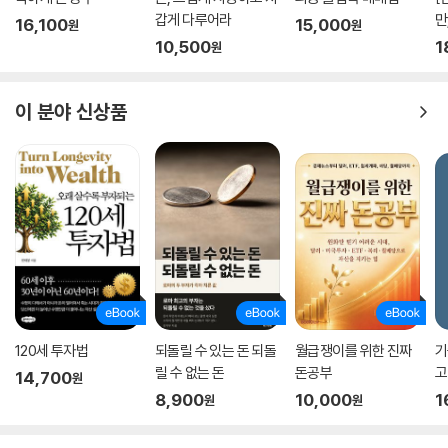
갑게 다루어라
만
16,100
15,000
원
원
10,500
1
원
이 분야 신상품
120세 투자법
되돌릴 수 있는 돈 되돌
월급쟁이를 위한 진짜
기
릴 수 없는 돈
돈공부
고
14,700
원
8,900
10,000
1
원
원