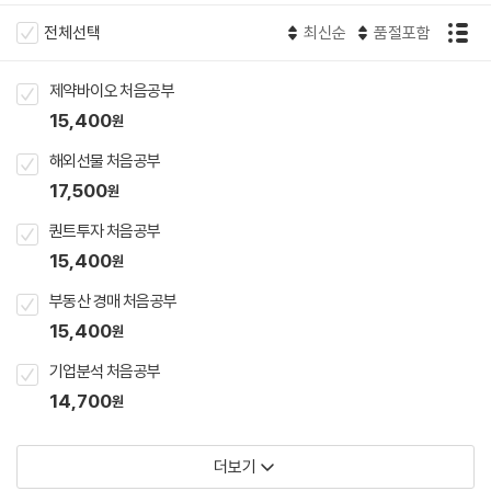
전체선택
최신순
품절포함
제약바이오 처음공부
15,400
원
해외선물 처음공부
17,500
원
퀀트투자 처음공부
15,400
원
부동산 경매 처음공부
15,400
원
기업분석 처음공부
14,700
원
더보기