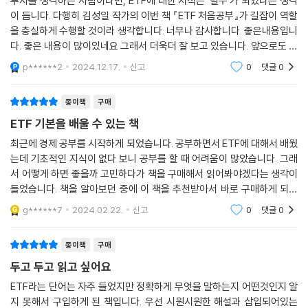
투자를 생각하는 사람이라면, ETF에 대한 지식은 ‘필수’가 되었다는 생각
이 듭니다. 다행히 김성일 작가의 이번 책 『ETF 처음공부』가 길잡이 역할
을 충실하게 수행할 것이라 생각합니다. 너무나 감사합니다. 좋은내용입니
다. 좋은 내용이 많이있네요 그래서 더욱더 잘 보고 있습니다. 앞으로도 좋
은 내용 많이 부탁드리겠습니다.
p******2
2024.12.17.
신고
0
댓글
0
종이책
구매
ETF 기본을 배울 수 있는 책
최근에 경제 공부를 시작하게 되었습니다. 공부하면서 ETF에 대해서 배웠
는데 기초적인 지식이 없다 보니 공부를 할 때 어려움이 많았습니다. 그래
서 어떻게 하면 좋을까 고민하다가 책을 구매해서 읽어봐야겠다는 생각이
들었습니다. 책을 알아보던 중에 이 책을 추천받아서 바로 구매하게 되었
습니다. 책이 두꺼운 느낌이지만 책 안에 정말 내용이 이해하기 쉽게 잘 정
g******7
2024.02.22.
신고
0
댓글
0
리되어 있어서 기
종이책
구매
두고 두고 읽고 싶어요
ETF라는 단어는 자주 들었지만 정확하게 무엇을 말하는지 어떤것인지 알
지 못해서 구입하게 된 책입니다. 우선 시원시원한 해설과 삽입되어있는