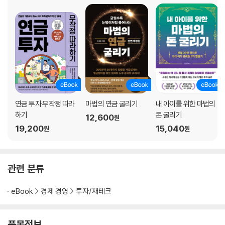
05 환노출과 환헤지 이해하기
6장 주요 ETF 소개 및 분석
01 기초지수의 이해
02 선진국 주식 ETF
03 신흥국 주식 ETF
04 선진국 채권 ETF
05 신흥국 채권 ETF
연금 투자 무작정 따라
마법의 연금 굴리기
내 아이를 위한 마법의
06 대체투자 ETF
하기
돈 굴리기
12,600
원
19,200
15,040
7장 투자 목적에 맞는 ETF 상세 분류
원
원
01 다양한 산업분류 기준
02 국내 섹터형
03 국내 팩터형
관련 분류
04 국내 테마형
05 국내 전략형
eBook
경제 경영
투자/재테크
06 국내 액티브형
07 국내 자산배분형
품목정보