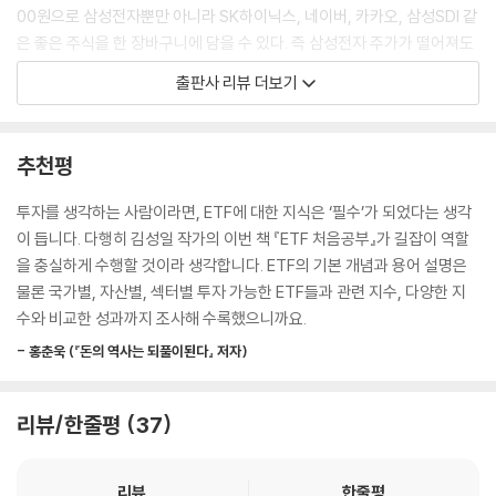
우리나라에 출시된 선진국 주식 ETF는 총 4가지가 있습니다. 3개는 환헤
00원으로 삼성전자뿐만 아니라 SK하이닉스, 네이버, 카카오, 삼성SDI 같
지형(H)이고, 1개는 환노출형입니다. 같은 선진국 주식형이라도 기초지수
은 좋은 주식을 한 장바구니에 담을 수 있다. 즉 삼성전자 주가가 떨어져도
와 환헤지 여부에 따라 성과나 움직임이 다릅니다. 따라서 기초지수에 대
같은 장바구니에 담겨 있는 다른 종목의 주가가 올라가면 내가 산 ETF 역
출판사 리뷰 더보기
해 이해하고, 환헤지 여부를 살펴본 후 ETF를 선택해야 합니다.
시 올라갈 수 있다는 것이다. 이런 점에서 ETF는 분산투자의 효과를 가진
--- p.205
안전자산이 될 수 있다. 게다가 증권거래세도 면제된다는 혜택이 있다. ET
F에 투자해야 하는 이유를 정리하면 다음과 같다.
추천평
전통적인 ETF는 시장지수를 추종하는 것을 목적으로 합니다. 그런데 지수
추종에 그치지 않고 추가적인 수익을 얻으려는 시도들이 있어왔는데 그런
다양한 자산군에 투자할 수 있다.
투자를 생각하는 사람이라면, ETF에 대한 지식은 ‘필수’가 되었다는 생각
운용 전략 중 하나가 스마트베타입니다. 스마트베타는 시장베타에 대비되
극소수의 헤지펀드 혹은 프로 투자자들만 가능하던 다양한 전략을 실행할
이 듭니다. 다행히 김성일 작가의 이번 책 『ETF 처음공부』가 길잡이 역할
는 의미로, 대안베타, 진보베타, 전략베타로도 불립니다. 또는 여러 가지
수 있다.
을 충실하게 수행할 것이라 생각합니다. ETF의 기본 개념과 용어 설명은
요인(팩터)을 사용하는 투자라는 의미로 팩터인베스팅이라고도 부릅니
소액으로 분산투자가 가능하다.
물론 국가별, 자산별, 섹터별 투자 가능한 ETF들과 관련 지수, 다양한 지
다.
일반 펀드보다 운용보수가 저렴하고 중도환매수수료가 없다.
수와 비교한 성과까지 조사해 수록했으니까요.
--- p.356
안전하게 시장 평균 수익을 달성할 수 있다.
- 홍춘욱 (『돈의 역사는 되풀이된다』 저자)
증권거래세가 면제되기 때문에 세금 측면에서 유리하다.
과거의 성과만으로 미래의 성과를 예측할 수는 없습니다. 다만, 언론에 많
ETF는 보유한 종목을 매일 공시하기 때문에 투명하다.
이 등장하거나 경영의 화두라거나 인기가 있다는 이유로 섣불리 투자를 결
정책에 따라 섹터나 테마에 투자하기 용이하다.
리뷰/한줄평
37
정하는 것은 생각만큼 좋은 결과를 가져오지 못할 수 있습니다. 유행에 편
등락의 폭이 크지 않아 비교적 안전하게 매매 경험을 쌓을 수 있다.
승하는 투자가 위험할 수 있음을 잊지 말아야 하겠습니다.
바구니 속 개별 종목의 배당 수익을 받을 수 있다.
--- p.400
리뷰
한줄평
주식처럼 실시간 매매가 가능하다.