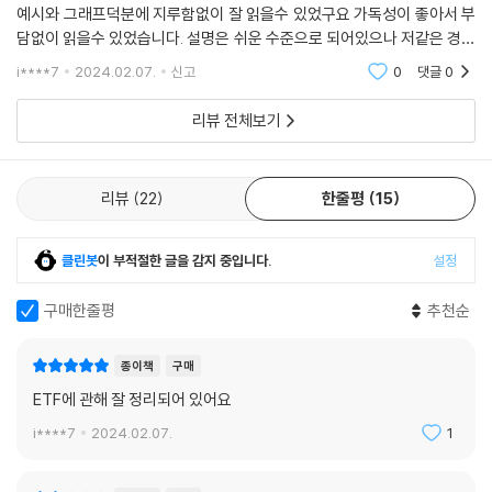
예시와 그래프덕분에 지루함없이 잘 읽을수 있었구요 가독성이 좋아서 부
담없이 읽을수 있었습니다. 설명은 쉬운 수준으로 되어있으나 저같은 경린
이가 읽기에는 조금 어려운 수준이라 두고 이해될때까지 계속 읽을 생각입
i****7
2024.02.07.
신고
0
댓글
0
니다. 좋은책 감사드
리뷰 전체보기
리뷰
22
한줄평
15
클린봇
이 부적절한 글을 감지 중입니다.
설정
구매한줄평
추천순
종이책
구매
ETF에 관해 잘 정리되어 있어요
i****7
2024.02.07.
1