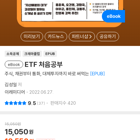
미리보기
카드뉴스
파트너샵
공유하기
소득공제
크레마클럽
EPUB
ETF 처음공부
eBook
주식, 채권부터 통화, 대체투자까지 바로 써먹는
EPUB
김성일
저
이레미디어
2022.06.27.
9.5
판매지수
420
37
15,050
원
15,050