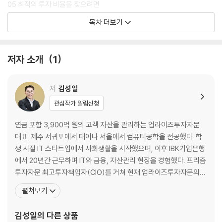
05 최적의 투자 비율을 찾으려면
목차 더보기
2장 ETF 따라 투자
3장 ETF 기초 학습
저자 소개
1
01 ETF 초간단 이해하기
02 ETF 시장 소개
03 ETF의 장점
저
김성일
관심작가 알림신청
4장 ETF 심화 학습
01 ETF의 분배금과 배당소득세
연금 포함 3,900억 원의 고객 자산을 관리하는 업라이즈투자자문
02 ETF에 투자할 때 알아두면 좋은 것
대표. 제주 서귀포에서 태어나 서울에서 컴퓨터공학을 전공했다. 학
03 ETF의 투자 위험
생 시절 IT 스타트업에서 사회생활을 시작했으며, 이후 IBK기업은행
에서 20년간 근무하며 IT와 금융, 자산관리 현장을 경험했다. 프리즘
5장 복잡하지만 궁금했던 개념들
투자자문 최고투자책임자(CIO)를 거쳐 현재 업라이즈투자자문의
01 PR, TR, NTR 비교
대표를 맡고 있다. 또한 두 아이를 둔 가장이자 20년 넘게 시장을 경
펼쳐보기
02 선물과 선물 거래 이해하기
험한 투자자이다. ‘어떻게 하면 소중한 자산을 안전하게 지키고 키울
03 합성 ETF 이해하기
수 있을까?’라는 화두에 학문적 연구와 현장의 실천을 결합하여 그
김성일
의 다른 상품
04 액티브 ETF 이해하기
해답을 스스로 증명해나가고 있다. KAIST와 서