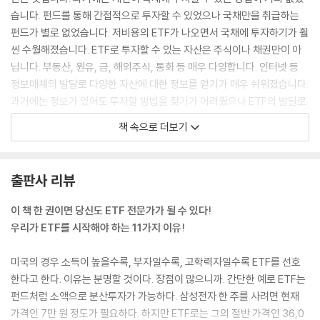
습니다. 펀드를 통해 간접적으로 투자할 수 있었으나 국채만을 취급하는
펀드가 별로 없었습니다. 저비용의 ETF가 나오면서 국채에 투자하기가 훨
씬 수월해졌습니다. ETF로 투자할 수 있는 자산은 주식이나 채권만이 아
닙니다. 부동산, 원유, 금, 해외주식, 통화 등 매우 다양합니다. 인터넷 등
정보매체의 발달로 다양한 자산에 대한 정보를 얻기가 매우 쉬워졌습니다.
과거에는 정보가 있어도 투자할 방법을 찾기가 어려웠으나 ETF의 발달로
다양한 국가의 다양한 자산에 대해 투자할 수 있게 됐습니다.
책 속으로 더보기
--- p.16~17
ETF 상품은 모든 증권회사에서 거래가 가능합니다. 따라서 신뢰도가 높고
출판사 리뷰
전산시스템이 잘 되어 있고 거래수수료가 저렴한 곳이면 어디든지 무난합
니다. 감독기관의 관리 등으로 대부분 증권회사의 전산시스템은 상향평준
이 책 한 권이면 당신도 ETF 전문가가 될 수 있다!
화되어 있습니다. 다만 중소형 증권사보다는 대형사가 상대적으로 안정적
우리가 ETF를 시작해야 하는 11가지 이유!
일 수 있습니다. 2020년 말 기준 금융투자협회에 등록된 증권사는 총 58
개입니다. 이중 국내 증권사가 38개, 외국계 증권사가 20개입니다. 국내
미국의 경우 소득이 높을수록, 부자일수록, 고학력자일수록 ETF를 선호
증권사 28개 중 코스피나 코스닥 시장에 상장한 회사는 21개입니다.
한다고 한다. 이유는 분명할 것이다. 장점이 많으니까. 간단한 예로 ETF는
--- p.92
펀드처럼 소액으로 분산투자가 가능하다. 삼성전자 한 주를 사려면 현재
가격인 7만 원 정도가 필요하다. 하지만 ETF로는 그의 절반 가격인 36,0