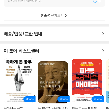
s*******2
2025.11.28.
0
한줄평 전체보기
배송/반품/교환 안내
이 분야 베스트셀러
독하게 돈 공부
돈, 뜨겁게 사랑하고 차
파동 눌림목 매매법
[