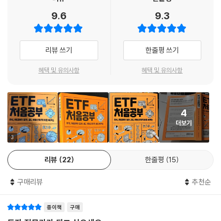
9.6
9.3
ETF의 종류는 폭발적으로 늘고 있다. 특히 미국의 경우 1993년에 1개로
시작해 2002년에 102개, 2020년에는 2,200개가 넘는 ETF가 거래되고
있다. 이는 다른 나라도 마찬가지여서 현재 전 세계 기준 7,700개 이상의
리뷰 쓰기
한줄평 쓰기
ETF가 거래되고 있다.
혜택 및 유의사항
혜택 및 유의사항
백테스팅을 통한 각 ETF 수익률 결과 공개!
‘자산배분의 대가’의 ETF 투자비법서!
4
더보기
ETF로 투자할 수 있는 자산은 다양하다. 앞서 말했듯이 주식은 물론이고
3
채권, 부동산, 원유, 금, 해외주식, 통화 등 실질적으로 거의 모든 자산에 투
자할 수 있다. 종류에 따라 천차만별이지만 저렴한 ETF의 경우 한 주당 가
리뷰
22
한줄평
15
격이 몇 천 원에 불과하다. 즉 적은 금액으로도 투자할 수 있으며, 다른 금
융상품에 비해 운용 보수도 낮다. 또한 지수를 추종할 수도 있고, 섹터나 종
구매리뷰
추천순
목을 추종할 수도 있고, 인버스나 레버리지 같은 공격적인 투자를 선택할
수도 있다. 재테크를 염두에 둔다면 자산배분의 수단으로 활용하기 적절하
종이책
구매
고, 돈을 벌고자 한다면 단?장기투자 종목이 될 수도 있다.