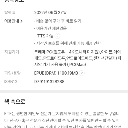
08 글로벌 자산배분형
09 미국 섹터형
발행일
2022년 06월 27일
10 미국 팩터형
11 미국 테마형
이용안내
배송 없이 구매 후 바로 읽기
12 미국 전략형
이용기간 제한없음
13 글로벌 섹터
TTS 가능
14 글로벌 테마
저작권 보호를 위해 인쇄 기능 제공 안함
15 중국 섹터형
지원기기
크레마,PC(윈도우 - 4K 모니터 미지원),아이폰,아이
16 중국 테마형
패드,안드로이드폰,안드로이드패드,전자책단말기(저
17 유럽 팩터형
사양 기기 사용 불가),PC(Mac)
18 일본 섹터형
파일/용량
EPUB(DRM) | 188.19MB
19 레버리지와 인버스
ISBN13
9791191328288
후기 투자는 험난한 바다를 항해하는 것입니다
책 속으로
ETF는 평범한 개인도 전문가 못지않게 투자할 수 있는 훌륭한 도구입니
다. 전문가 혹은 전문가 집단만이 할 수 있던 투자를 일반인도 할 수 있게
만든 것입니다. 과거에는 개인이 국채에 투자할 수 있는 방법이 거의 없었