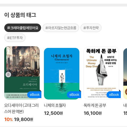
이 상품의 태그
#크레마클럽에있어요
#마르지않는현금흐름
#투자전략
#ETF투자
오디세이아 (고대 그리
니체의 초월자
독하게 돈 공부
내
스어 완역본)
12,500
16,100
1
원
원
10
19,800
%
원