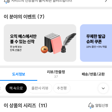
시리즈의 신상품이 출시되면 알려드립니다.
이 분야의 이벤트
7
리뷰/한줄평
도서정보
배송/반품/교환
37
보
책 속으로
출판사 리뷰
추천평
이 상품의 시리즈
11
알림신청