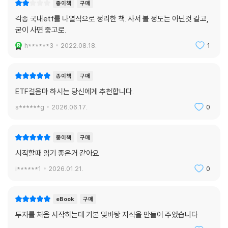
종이책
구매
각종 국내etf를 나열식으로 정리한 책. 사서 볼 정도는 아닌것 같고,
굳이 사면 중고로.
h******3
2022.08.18.
1
종이책
구매
ETF걸음마 하시는 당신에게 추천합니다.
s******g
2026.06.17.
0
종이책
구매
시작할때 읽기 좋은거 같아요
i******1
2026.01.21.
0
eBook
구매
투자를 처음 시작히는데 기본 및바탕 지식을 만들어 주었습니다