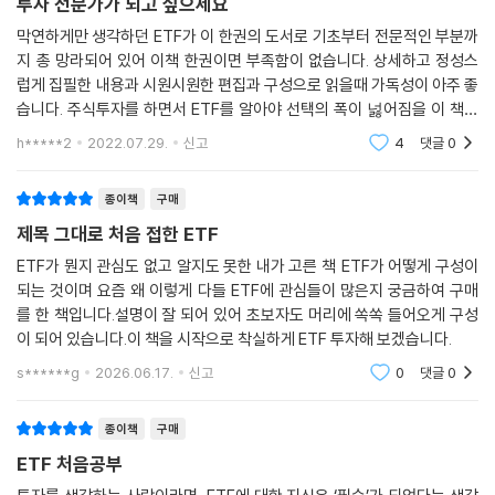
투자 전문가가 되고 싶으세요
이 책은 이 모든 상황을 고려하고 있다. 김성일 저자는 투자자 자신의 투자
막연하게만 생각하던 ETF가 이 한권의 도서로 기초부터 전문적인 부분까
성향부터 파악하고 성향에 따라 어떤 식으로 투자해야 실패하지 않고 안정
지 총 망라되어 있어 이책 한권이면 부족함이 없습니다. 상세하고 정성스
럽게 집필한 내용과 시원시원한 편집과 구성으로 읽을때 가독성이 아주 좋
적으로 수익을 거둘 수 있는지를 차근차근 설명한다. 그 중심에 있는 게 ‘K
습니다. 주식투자를 하면서 ETF를 알아야 선택의 폭이 넗어짐을 이 책을
-올웨더’다. 레이 달리오가 창업한 브리지워터에서 운용하는 펀드를 한국
통해 디테일하게 배울수 있었습니다. 또한 리스크 분산을 위해 종목만으로
식으로 변형한 것으로, 저자는 모든 계절을 잘 견딜 수 있는 포트폴리오를
h*****2
2022.07.29.
신고
4
댓글
0
포트폴리오를 구성
이 책에 공개했다. 또한 ETF가 낯선 독자들을 위해 국가별?자산별?섹터
별 투자 가능한 ETF들을 상세히 소개했다. 여기에 덧붙여 지수와 그에 따
종이책
구매
른 ETF 투자성과의 백테스팅 결과를 상세히 소개하고 있어 독자들은 결과
제목 그대로 처음 접한 ETF
만 보고도 투자 선택이 가능해 초보자는 물론이고 중급 정도의 투자자들도
ETF가 뭔지 관심도 없고 알지도 못한 내가 고른 책 ETF가 어떻게 구성이
투자에 참고할 수 있다. 특히 다양한 ETF 종류와 함께 공개하는 수익률 결
되는 것이며 요즘 왜 이렇게 다들 ETF에 관심들이 많은지 궁금하여 구매
과는 투자자로 하여금 보다 안전한 투자를 행할 수 있게 한다. 간단히 말하
를 한 책입니다.설명이 잘 되어 있어 초보자도 머리에 쏙쏙 들어오게 구성
면 수익률만 보고도 투자가 가능하게 만들어주는 책으로 수익을 낼 수 있
이 되어 있습니다.이 책을 시작으로 착실하게 ETF 투자해 보겠습니다.
는 방법이 이 책 안에 고스란히 담겨 있는 것이다.
s******g
2026.06.17.
신고
0
댓글
0
《ETF 처음공부》는 ETF 투자를 처음 시작하는 초보뿐만 아니라 수많은 E
TF 중 어떤 것을 골라야 하는지 갈피를 잡지 못하는 중급 이상의 투자자들
종이책
구매
에게 훌륭한 가이드가 되어줄 것이다.
ETF 처음공부