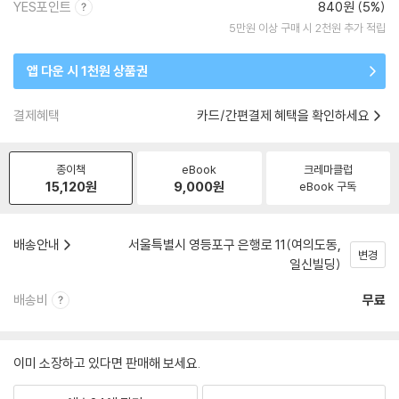
YES포인트
840원 (5%)
5만원 이상 구매 시 2천원 추가 적립
앱 다운 시 1천원 상품권
결제혜택
카드/간편결제 혜택을 확인하세요
종이책
eBook
크레마클럽
15,120
원
9,000
원
eBook 구독
배송안내
서울특별시 영등포구 은행로 11(여의도동,
변경
일신빌딩)
배송비
무료
이미 소장하고 있다면 판매해 보세요.