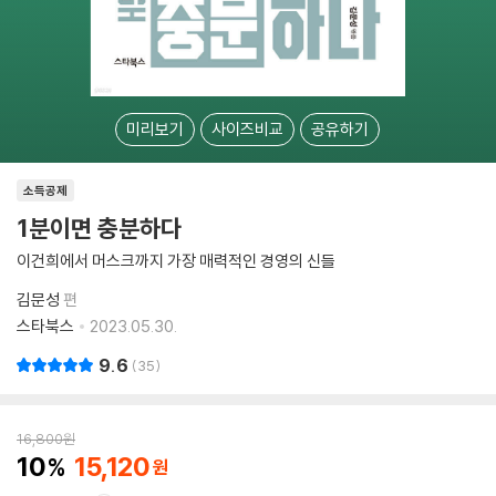
미리보기
사이즈비교
공유하기
소득공제
1분이면 충분하다
이건희에서 머스크까지 가장 매력적인 경영의 신들
김문성
편
스타북스
2023.05.30.
9.6
35
16,800
원
10
15,120