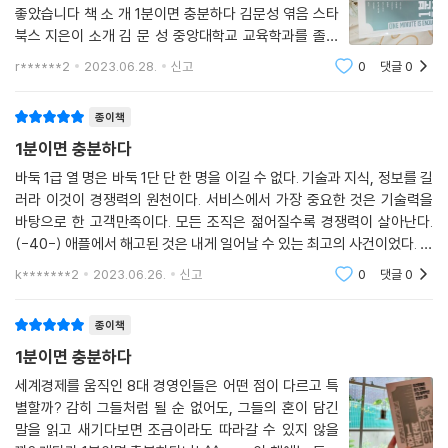
--- p.129 「마쓰시타 고노스케의 한마디」중에서
좋았습니다 책 소 개 1분이면 충분하다 김문성 엮음 스타
치는 일을 한다. 가장 중요한 것은 고객에게 집요하게 집중해야 한다. 우리
북스 지은이 소개 김 문 성 중앙대학교 교육학과를 졸업
의 목표는 세계에서 가장 고객 중심적인 회사가 되는 것이다.
신이 손을 뻗어 도와주고 싶을 정도로 일에 전념하면 반드시 성공한다.
미국에서 어학연수를 마쳤으며 귀국한뒤 출판사, 잡지사
r******2
2023.06.28.
신고
0
댓글
0
에서 근무 전문 번역가로 활동 하였으며 다시 미국으로 건
--- p.169 「이나모리 가즈오」중에서
테슬라, 일론 머스크
너가 공부와
내가 설립자라면 하고 싶지 않은 구차한 일도 모두 떠맡아야 한다. 사소하
종이책
못하는 일이 있다면 그것은 지금의 자신이 못하는 것이고, 장래의 자신이
고 싫은 업무를 하지 않는다면 그 기업은 성공하지 못할 것이다. 어떠한 업
1분이면 충분하다
라면 가능하다고 미래진행형으로 생각하는 것이 중요하다.
무도 무시하지 말아야 한다. 지금까지 한 일과 더 잘할 수 있는 방법에 대해
--- p.171 「이나모리 가즈오」중에서
바둑 1급 열 명은 바둑 1단 단 한 명을 이길 수 없다. 기술과 지식, 정보를 길
끊임없이 생각하는 피드백 시스템을 갖추는 것이 가장 중요하다.
러라 이것이 경쟁력의 원천이다. 서비스에서 가장 중요한 것은 기술력을
바탕으로 한 고객만족이다. 모든 조직은 젊어질수록 경쟁력이 살아난다.
이건 좀 어려운데, 생각하는 순간 그 일은 이미 불가능해진다. 실현하기가
페이스북, 마크 저커버그
(-40-) 애플에서 해고된 것은 내게 일어날 수 있는 최고의 사건이었다. 그
조금 어렵겠다고 생각했을 뿐이라고 항변하고 싶지만 마음이 조금이라도
많은 기업체들이 실수하지 않을까 두려워한다. 위험을 감수하는 것을 두려
사건으로 인해 나는 성공이란 중압감에서 벗어나
흔들리는 순간 그 일은 틀어지기 시작한다. 의문이나 불안이 한순간이라도
k*******2
2023.06.26.
신고
0
댓글
0
워한다. 기업은 실패를 통해 사람들이 서로를 평가하게 하려고 만들어졌
머리를 스쳤다면 그 후에 아무리 노력하면 가능하다고 자신을 설득해도 소
다. 단순하게 말하면 우리는 돈을 벌기 위해 서비스를 만드는 것이 나이라
용이 없다. 한순간의 머뭇거림과 망설임과 의심이 무한한 가능성을 시들게
종이책
더 좋은 서비스를 만들기 위해 돈을 번다. 우리는 무엇인가에 열정을 가진
만들어 버린다.
사람을 찾는다. 어떤 것에 열정을 가졌는지는 상관이 없다.
1분이면 충분하다
--- p.183 「이나모리 가즈오」중에서
세계경제를 움직인 8대 경영인들은 어떤 점이 다르고 특
별할까? 감히 그들처럼 될 순 없어도, 그들의 혼이 담긴
자기 자신을 다른 사람들과 비교하지 말라. 다른 사람과 자신을 비교하는
말을 읽고 새기다보면 조금이라도 따라갈 수 있지 않을
행동은 자신을 모욕하는 행동이기 때문이다.