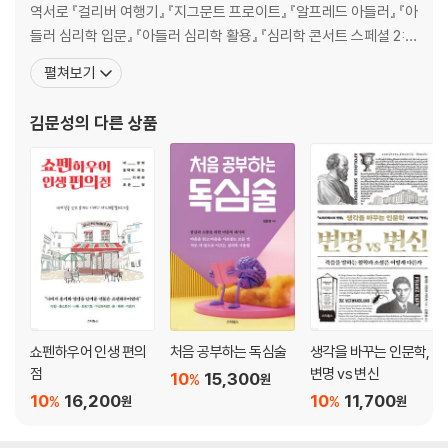
역서로 『걸리버 여행기』 『지그문트 프로이트』 『알프레드 아들러』 『아
들러 심리학 입문』 『아들러 심리학 활용』 『심리학 콘서트 스페셜 2:
프로이트의 심리학 입문』 『심리학이란 무엇인가』 『좋은 인생 좋은 습
펼쳐보기
관』 『30대에 다시 읽는 동화: 안데르센과 그림 형제의 만남』 『마흔에
읽는 그림 형제 동화』 『유식의 즐거움』 외 다수가 있다. 저서로 『마음
김문성
의 다른 상품
공부』 『이기는 심리학 1·2』 『마
쇼펜하우어 인생 편의
처음 공부하는 독심술
생각을 바꾸는 인문학,
점
변명 vs 변신
10
15,300
%
원
10
16,200
10
11,700
%
%
원
원