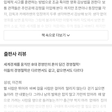
입체적 사고를 훈련하는 방법으로 조금 특이한 영화 감상법을 권한다. 보
통 관객들은 주인공에 감정을 이입해 본다. 하지만 조연이나 등장인물 각
자, 감독과 카메라맨의 입장까지 두루 생각하면서 감상해 보자. 생각 없이
영화를 보면 움직이는 그림에 불과하지만 이렇게 여러 각도에서 보면 한
편의 소설, 작은 세계를 볼 수 있다. 처음에는 무척 힘들고 바쁘다. 하지만
습관으로 굳어지면 입체적인 ‘사고의 틀’이 만들어진다. 음악을 들을 때나
책 속으로 더보기
미술작품을 감상할 때, 일할 때도 마찬가지다.
--- p.19 「이건희의 한마디」중에서
출판사 리뷰
지갑은 돈이 사는 아파트다. 나의 돈을 좋은 아파트에 입주시켜라.
--- p.42 「이건희의 한마디」중에서
세계경제를 움직인 8대 경영인의 혼이 담긴 경영철학!
이들의 경영철학은 다르면서도 같고, 같으면서도 다르다
지난 30년 동안 ‘하면 된다’는 ‘헝그리 정신’과 남을 뒤쫓아 가는 ‘모방정
신’으로 세계가 부러워하는 경제성장의 기적을 만들어 냈다. 그러나 이제
삼성, 이건희
더 이상 재래식 모방과 헝그리 정신만으로는 새로운 시대를 이끌어 갈 수
뛸 사람은 뛰어라. 바삐 걸을 사람은 걸어라. 말리지 않는다. 걷기 싫으면
없게 되었다. 이제는 자율적이고도 창의적인 주인의식이 있어야 한다. 스
놀아라. 안 내쫓는다. 그러나 남의 발목은 잡지 말고 가만히 있어라. 왜 앞
스로 신바람이 나서 정열적으로 일하고 그 속에서 자아실현이라는 기쁨도
으로 가려는 사람을 옆으로 돌려놓는가?? 출근부 찍지 마라. 없애라. 집이
얻을 수 있어야 한다.
든 어디에서든 생각만 있으면 된다. 구태여 회사에서만 할 필요 없다. 6개
--- p.52 「이건희의 한마디」중에서