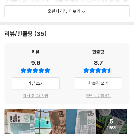
월 밤을 새워서 일하다가 6개월 놀아도 좋다. 논다고 평가하면 안 된다. 놀
아도 제대로 놀아라.
출판사 리뷰 더보기
애플에서 해고된 것은 내게 일어날 수 있는 최고의 사건이었다. 그 사건으
로 인해 나는 성공이란 중압감에서 벗어나 초심자의 마음으로 다시 돌아갔
애플, 스티브 잡스
다. 그것은 내 인생에 가장 창의적인 시기로 들어가는 자유를 주었다.
예술가처럼 창조적인 삶을 살고 싶다면, 뒤를 너무 돌아보면 안된다. 당신
리뷰/한줄평
35
--- p.61 「스티브 잡스의 한마디」중에서
이 지금까지 무얼 했든지, 당신이 누구였든지 간에 그 모든 걸 내던질 자세
가 되어 있어야 한다. 고객들에게 어떤 걸 원하는지 물어보고 그걸 주려고
나는 비즈니스를 비틀즈 같은 것이라 생각한다. 그들은 개개인이 다른 사
하면 안된다. 고객들 요구에 맞게 무언가를 만들어내면, 그들은 이미 다른
리뷰
한줄평
람과 조화를 이뤄 시너지를 이끌어 내고 그게 바로 내가 비즈니스를 보는
새로운 걸 원하고 있다. 단순함은 복잡함보다 어렵다. 생각을 단순하게 만
9.6
8.7
방식이다. 위대한 일은 언제나 다른 사람과 협력해야만 이뤄낼 수 있다.
들려면 굉장히 노력해야 한다.
--- p.62 「스티브 잡스의 한마디」중에서
마쓰시타전기, 마쓰시타 고노스케
리뷰 쓰기
한줄평 쓰기
미친 사람들, 골칫덩어리들, 네모난 구멍의 둥근 못들… 사물을 다르게 보
중요한 것은 미래를 낙관적으로 생각하면 내가 해야 할 일이 무엇인지 더
는 사람들, 그들은 규칙을 좋아하지 않는다. 당신은 그들 말을 인용할 수도
많이 생각하게 된다는 점이다. 십년 뒤에는 어떤 세상이 되어 있을지 지금
혜택 및 유의사항
혜택 및 유의사항
있고, 반대할 수도 있고, 칭찬하거나 욕할 수도 있다. 하지만 당신은 절대
부터 계획해서 아이디어를 내야 한다는 생각을 하는데 그러면 즐거워져서
그들을 무시하면 안된다. 왜냐면 이들은 세상을 변화시키기 때문이다. 이
시간이 가는 줄을 모른다.?누군가가 위로 올라가려 한다면 그가 오를 수 있
들은 인류를 앞으로 전진시킨다.
도록 도와야 한다. ?이것을 의식하느냐 하지 않느냐에 따라 그 회사 그 단
--- p.72 「스티브 잡스의 한마디」중에서
5
체 나아가 그 나라의 발전수준이 크게 차이가 난다.?
더보기