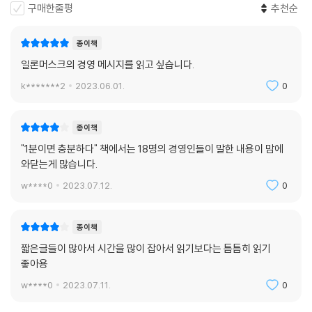
어떤 사업 계획도 현실과 부딪히는 순간에 살아남지 못한다. 현실은 언제
구매한줄평
추천순
나 변화무쌍하다. 계획은 계획일 뿐이다.
--- p.231 「제프 베조스」중에서
종이책
일론머스크의 경영 메시지를 읽고 싶습니다.
하늘을 나는 차를 만드는 것은 어려운 일이 아니다. 어떻게 정말 안전하고
조용하게 만드느냐가 중요하다. 그게 해결되지 않으면 사용자들을 행복하
k*******2
2023.06.01.
0
게 할 수는 없다.
--- p.243 「일론 머스크」중에서
종이책
"1분이면 충분하다" 책에서는 18명의 경영인들이 말한 내용이 맘에
페이팔 사업을 거치면서 ‘어떻게 돈을 벌 것인가’도 물론 중요하지만 인류
와닫는게 많습니다.
의 미래에 가장 큰 영향을 끼치는 것이 무엇일까라는 고민을 많이 했다.
--- p.245 「일론 머스크」중에서
w****0
2023.07.12.
0
좋은 아이디어는 그것이 실현될 때까지는 항상 미친 짓이다.
종이책
--- p.252 「일론 머스크」중에서
짧은글들이 많아서 시간을 많이 잡아서 읽기보다는 틈틈히 읽기
좋아용
가장 큰 위험(risk)은 위험을 피해 가는 것이다. 모든 것이 급변하는 시대
에서 위험을 피해가는 전략으로는 반드시 실패한다.
w****0
2023.07.11.
0
--- p.265 「마크 저커버그」중에서