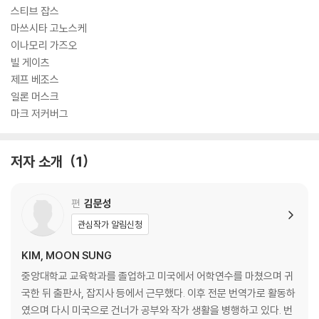
운데 경제철학의 명언들이 가장 많은 여덟 분을 선정하여 그분들의 어록과
스티브 잡스
명언들을 망라하여 정리한 책이다.
마쓰시타 고노스케
이나모리 가즈오
빌 게이츠
제프 베조스
일론 머스크
마크 저커버그
저자 소개
1
편
김문성
관심작가 알림신청
KIM, MOON SUNG
중앙대학교 교육학과를 졸업하고 미국에서 어학연수를 마쳤으며 귀
국한 뒤 출판사, 잡지사 등에서 근무했다. 이후 전문 번역가로 활동하
였으며 다시 미국으로 건너가 공부와 작가 생활을 병행하고 있다. 번