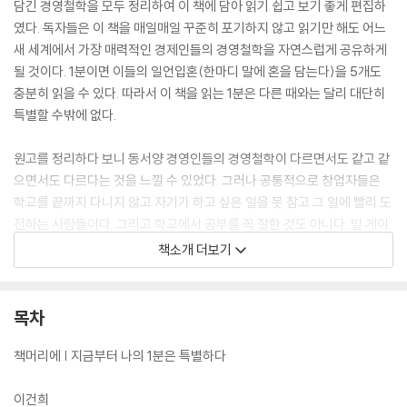
담긴 경영철학을 모두 정리하여 이 책에 담아 읽기 쉽고 보기 좋게 편집하
였다. 독자들은 이 책을 매일매일 꾸준히 포기하지 않고 읽기만 해도 어느
새 세계에서 가장 매력적인 경제인들의 경영철학을 자연스럽게 공유하게
될 것이다. 1분이면 이들의 일언입혼(한마디 말에 혼을 담는다)을 5개도
충분히 읽을 수 있다. 따라서 이 책을 읽는 1분은 다른 때와는 달리 대단히
특별할 수밖에 없다.
원고를 정리하다 보니 동서양 경영인들의 경영철학이 다르면서도 같고 같
으면서도 다르다는 것을 느낄 수 있었다. 그러나 공통적으로 창업자들은
학교를 끝까지 다니지 않고 자기가 하고 싶은 일을 못 참고 그 일에 빨리 도
전하는 사람들이다. 그리고 학교에서 공부를 꼭 잘한 것도 아니다. 빌 게이
츠는 이렇게 말하기도 했다. “난 시험에 F를 맞은 적이 몇 번 있다. 내 친구
책소개 더보기
는 모든 시험을 통과했다. 그는 지금 마이크로소프트에서 엔지니어로 일하
고 있다. 난 마이크로소프트 주인이다.?” 이렇게 말하기도 한 빌 게이츠는
지식이 필요할 때는 도서관에서 살다시피 하기도 했다.
목차
빌 게이츠뿐만 아니라 모든 경영자들은 지적 호기심을 대부분 독서로 해결
하고 스티브 잡스처럼 명상을 통해 자기 것으로 만들었다. 그리고 중요한
책머리에 | 지금부터 나의 1분은 특별하다
결정을 하고 회사의 발전과 수많은 직원들의 미래를 생각하면서 경영에 몰
두하는 사람들이다. 따라서 이 책은 지금도 세상을 움직이는 경영자들 가
이건희