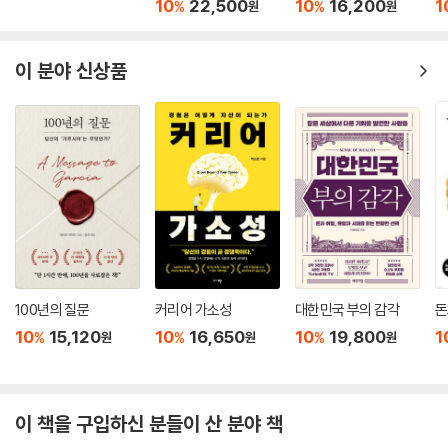
디션)
무
10
22,500
10
16,200
1
%
%
원
원
이 분야 신상품
100년의 질문
커리어 가소성
대한민국 부의 감각
돈
10
15,120
10
16,650
10
19,800
1
%
%
%
원
원
원
이 책을 구입하신 분들이 산 분야 책