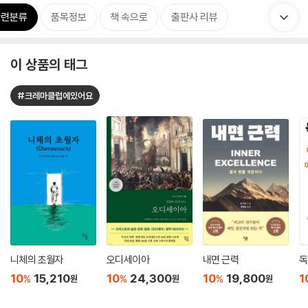
관련분류
품목정보
책 속으로
출판사 리뷰
이 상품의 태그
#크레마클럽에있어요
니체의 초월자
오디세이아
내면 근력
독
10
15,210
10
24,300
10
19,800
1
%
%
%
원
원
원