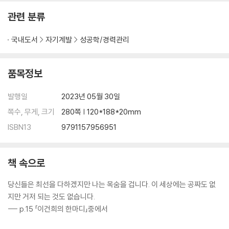
관련 분류
국내도서
자기계발
성공학/경력관리
품목정보
발행일
2023년 05월 30일
쪽수, 무게, 크기
280쪽 | 120*188*20mm
ISBN13
9791157956951
책 속으로
당신들은 최선을 다하겠지만 나는 목숨을 겁니다. 이 세상에는 공짜도 없
지만 거저 되는 것도 없습니다.
--- p.15 「이건희의 한마디」중에서