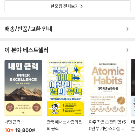
한줄평 전체보기
아침마다 어떤 옷을 입고 출근할지, 뭘 먹을지 고민하는 시간이 아깝다. 내
인생에서 사소한 것들에 내 에너지를 소비하면 나는 내가 할 일을 하지 않
는 것처럼 느낀다. 나는 최고의 제품과 서비스를 구축하고, 지역사회에 봉
배송/반품/교환 안내
사하기 위한 최고의 방법을 찾기 위해 내 모든 에너지를 바치고 싶다.
--- p.267 「마크 저커버그」중에서
이 분야 베스트셀러
사람들은 ‘혁신’이 창의적인 아이디어를 갖는 것으로 생각한다. 그러나 혁
신은 빨리 움직이고, 많은 것을 시도해보는 것이다.
--- p.271 「마크 저커버그」중에서
내면 근력
결국 해내는 사람의 일
아주 작은 습관의 힘 (5
데
의 공식
0만 부 기념 스페셜 에
론
10
19,800
%
원