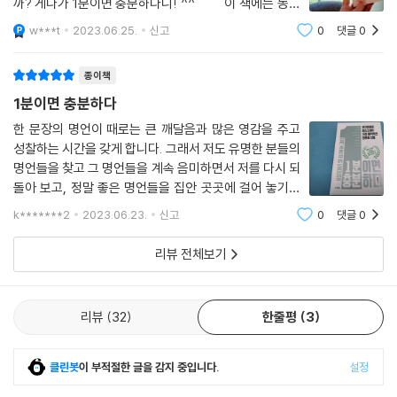
까? 게다가 1분이면 충분하다니! ^^ 이 책에는 동서
--- p.191 「빌 게이츠」중에서
양 경영인 8명의 어록과 명언이 수록되어 있는데, 공통적
w***t
2023.06.25.
신고
0
댓글
0
으로 창업자들은 학교를 끝까지 다니지 않고 자기가 하고
난 어려운 일을 게으른 사람에게 맡긴다. 내가 그렇게 하는 이유는 그는 게
싶은 일을 못 참고 그 일에 빨
종이책
으르기 때문에 일을 쉽게 처리하는 방법을 찾아내기 때문이다.
--- p.194 「빌 게이츠」중에서
1분이면 충분하다
한 문장의 명언이 때로는 큰 깨달음과 많은 영감을 주고
어릴 적 나에겐 원대한 꿈이 있었고 그 꿈의 대부분은 많은 량의 독서가 밑
성찰하는 시간을 갖게 합니다. 그래서 저도 유명한 분들의
바탕 되었기에 가능했다고 생각한다.
명언들을 찾고 그 명언들을 계속 음미하면서 저를 다시 되
--- p.197 「빌 게이츠」중에서
돌아 보고, 정말 좋은 명언들을 집안 곳곳에 걸어 놓기를
좋아하기에 이 책에 너무도 좋은 명언들이 가득할거라 기
k*******2
2023.06.23.
신고
0
댓글
0
대하여 읽어 보게 되었습니다.이 책은 이름만 들어도 알만
모든 사업은 자꾸자꾸 젊어져야 한다. 고객층이 당신과 함께 늙어간다면
한 세계 경제를 좌지우지하는 8명의 경
당신은 지루하다고 불평하는 사람이 될 것이다.
리뷰 전체보기
--- p.221 「제프 베조스」중에서
스토리텔링이 놀랍지 않다면 최고의 기술과 비즈니스 모델을 가지고 있더
리뷰
32
한줄평
3
라도 중요하지 않다. 아무도 알아봐 주지 않는다.
--- p.230 「제프 베조스」중에서
클린봇
이 부적절한 글을 감지 중입니다.
설정