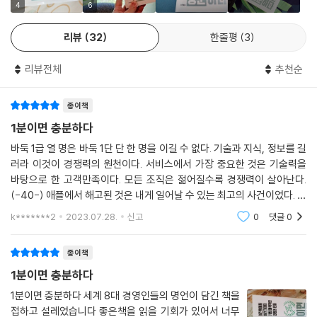
난 하늘에서 내려준 세 가지 축복을 받았다.
교세라, 이나모리 가즈오
4
6
가난하게 태어났다는 것과 어려서부터 허약했다는 것, 그리고 배우지 못했
노동이 인격을 만든다. 일은 돈 버는 것이 아니라, 자신의 역량을 향상시키
다는 것이다. 가난했기 때문에 어릴 때부터 세상 살아가는 데 필요한 많은
리뷰
32
한줄평
3
는 것이고, 일을 통해 자신을 발전시키고, 인간적으로 성장할 수 있어야 한
경험과 부지런함을 깨달았고 몸이 약해 건강의 소중함을 알았다. 건강관리
다. 인생은 멋진 희망으로 가득 차 있다. 끊임없이 꿈을 꾸며 낭만적이고 긍
를 잘해 90살이 넘어서도 건강하게 살고 있다. 초등학교 4학년밖에 다니
리뷰전체
추천순
정적인 사고법을 유지한다면 미래는 더욱 활짝 열릴 것이다.?
지 않아서 항상 다른 사람을 스승 삼아 가르침을 얻을 수 있었다.
--- p.93 「마쓰시타 고노스케의 한마디」중에서
종이책
마이크로소프트, 빌 게이츠
힘들고 궂은일을 한다고 부끄럽다고 생각하지마라. 힘들고 궂은일의 다른
1분이면 충분하다
제안에는 먼저 감사를 전하라. 제안을 하는 부하의 행위와 열의를 충분히
이름은 바로 기회이기 때문이다. 일을 할 때는 항상 적극적인 마음자세로
바둑 1급 열 명은 바둑 1단 단 한 명을 이길 수 없다. 기술과 지식, 정보를 길
받아들여 상사가 기뻐한다는 분위기를 회사와 가게에 넘치도록 하는 것이
임하라
러라 이것이 경쟁력의 원천이다. 서비스에서 가장 중요한 것은 기술력을
중요하다.
나는 세상에서 가장 신나는 직업을 갖고 있다. 매일 일하러 오는 것이 그렇
바탕으로 한 고객만족이다. 모든 조직은 젊어질수록 경쟁력이 살아난다.
--- p.110 「마쓰시타 고노스케의 한마디」중에서
게 즐거울 수가 없다. 거기엔 항상 새로운 도전과 기회와 배울 것들이 기다
(-40-) 애플에서 해고된 것은 내게 일어날 수 있는 최고의 사건이었다. 그
리고 있다. 만약 누구든지 자기 직업을 나처럼 즐긴다면 결코 탈진되는 일
사건으로 인해 나는 성공이란 중압감에서 벗어나 초심자의 마음으
k*******2
2023.07.28.
신고
0
댓글
0
만나기 어려운 사람이라도 그의 잠자리에 무작정 찾아갈 수 있을 정도의
은 없을 것이다.
용기와 열정이 있다면 반드시 성공할 것이다.
종이책
--- p.120 「마쓰시타 고노스케의 한마디」중에서
아마존, 제프 베조스
1분이면 충분하다
나는 주창자가 더 좋은 제품을 만든다고 확신한다. 그들은 더 많이 고민한
나는 욕망이 살아가는 힘이라고 생각한다. 인간에게 욕망이 없다면 세상은
다. 주창자에게는 어떤 일이 단순한 사업이 아니다. 돈이 돼야 하고, 말이
1분이면 충분하다 세계 8대 경영인들의 명언이 담긴 책을
제대로 돌아가지 않을 것이다.
접하고 설레었습니다 좋은책을 읽을 기회가 있어서 너무
돼야 하지만 그게 전부가 아니다. 주창자는 자신을 설레게 만드는 가치 넘