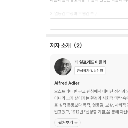
3. 열등감 보상과 우월감 추구
기만하려 들면 축적된다 ┃ 자신을 개선하려는 
4. 기억이 알려 주는 비밀
누구나 최초의 기억을 이해하지는 못한다 ┃ 변
저자 소개
2
5. 꿈의 이해와 사용법
사람이 꿈을 통해 기대하는 것 ┃ 꿈의 목적은 
저
알프레드 아들러
는 아니다
관심작가 알림신청
6. 어려움을 해방시키는 용기
Alfred Adler
불완전함을 극복하기 위한 올바른 수단 ┃ 협력하
오스트리아 빈 근교 펜칭에서 태어난 정신과 
상처의 두려움을 극복하게 하는 치료
아니라 그가 살아가는 환경과 사회적 맥락 속
을 성적 충동보다 목적, 열등감, 보상, 사회적
● 알프레드 아들러의 생애와 사상
발표했고, 1912년 『신경증 기질』을 통해 자
알프레드 아들러의 어린 시절 ┃ 환자를 인격적
펼쳐보기
┃ 아들러가 세상에 미친 영향