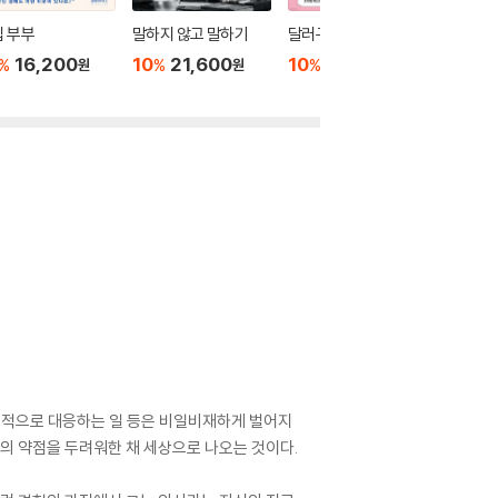
 부부
말하지 않고 말하기
달러구트 꿈 백화점 0
위버멘
16,200
10
21,600
10
16,020
10
1
%
%
%
%
원
원
원
폭력적으로 대응하는 일 등은 비일비재하게 벌어지
신의 약점을 두려워한 채 세상으로 나오는 것이다.