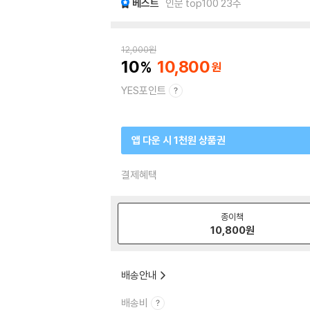
베스트
인문 top100 23주
12,000
원
10
10,800
YES포인트
앱 다운 시 1천원 상품권
결제혜택
종이책
10,800
원
배송안내
배송비