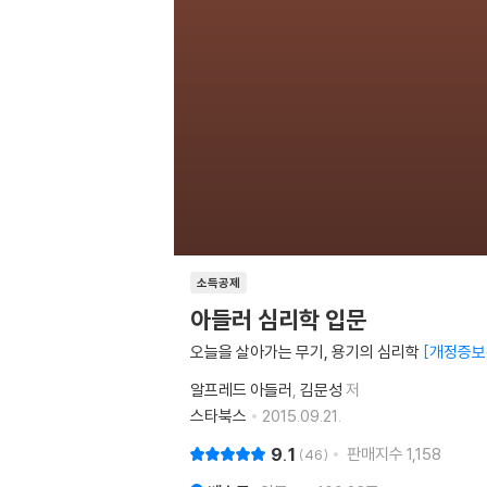
소득공제
아들러 심리학 입문
오늘을 살아가는 무기, 용기의 심리학
개정증보
알프레드 아들러
김문성
저
스타북스
2015.09.21.
9.1
판매지수
1,158
46