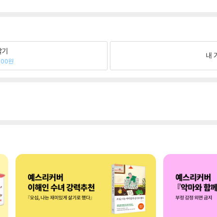
팔기
내 
400원