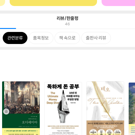
리뷰/한줄평
46
관련분류
품목정보
책 속으로
출판사 리뷰