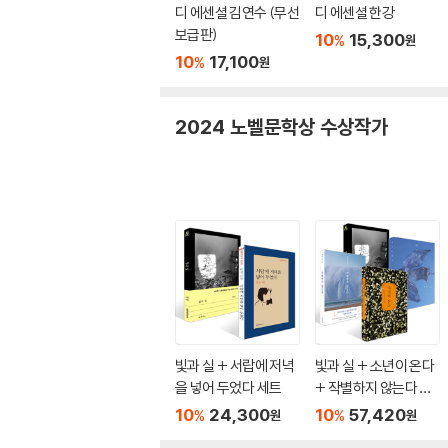
디 에센셜 김연수 (무선
디 에센셜 한강
보급판)
10
15,300
%
원
10
17,100
%
원
2024 노벨문학상 수상작가
빛과 실 + 서랍에 저녁
빛과 실 + 소년이 온다
을 넣어 두었다 세트
+ 작별하지 않는다 +
채식주의자 세트
10
24,300
10
57,420
%
%
원
원