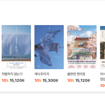
작별하지 않는다
채식주의자
불편한 편의점
어서
점
10
15,120
10
15,300
10
15,120
%
%
%
원
원
원
10