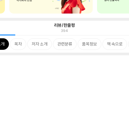
리뷰/한줄평
394
소개
목차
저자 소개
관련분류
품목정보
책 속으로