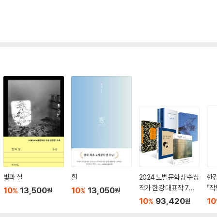
빛과 실
흰
2024 노벨문학상 수상
한강
작가 한강 대표작 7종
『작
10
13,500
10
13,050
%
%
원
원
세트
『흰
10
93,420
10
%
원
사