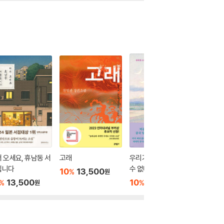
 오세요, 휴남동 서
고래
우리가 빛의 속도로 갈
아몬드
입니다
수 없다면
10
13,500
10
1
%
%
원
13,500
10
15,300
%
%
원
원