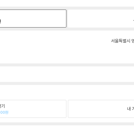
원
서울특별시 영
팔기
내 
400원