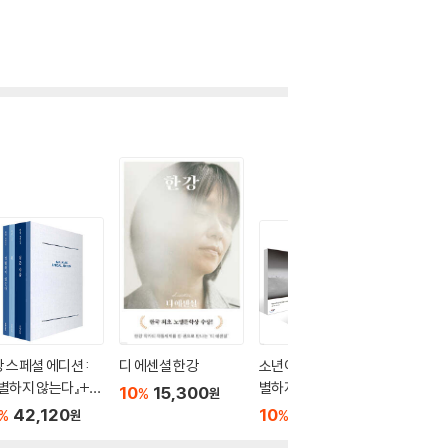
 스페셜 에디션 :
디 에센셜 한강
소년이 온다 + 흰 + 작
채식주
별하지 않는다』+
별하지 않는다 + 채식
10
15,300
10
1
%
%
원
』+『검은 사슴』& 필
주의자 + 서랍에 저녁
42,120
10
67,770
%
%
원
원
노트
을 넣어 두었다