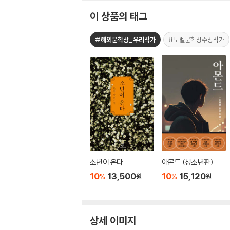
이 상품의 태그
#해외문학상_우리작가
#노벨문학상수상작가
소년이 온다
아몬드 (청소년판)
10
13,500
10
15,120
%
%
원
원
상세 이미지