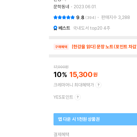
문학동네
2023.06.01.
9.8
판매지수
3,288
394
베스트
국내도서 top20 4주
[한강을 읽다] 문장 노트(포인트 차감
구매혜택
17,000
원
10
15,300
크레마머니 최대혜택가
YES포인트
앱 다운 시 1천원 상품권
결제혜택