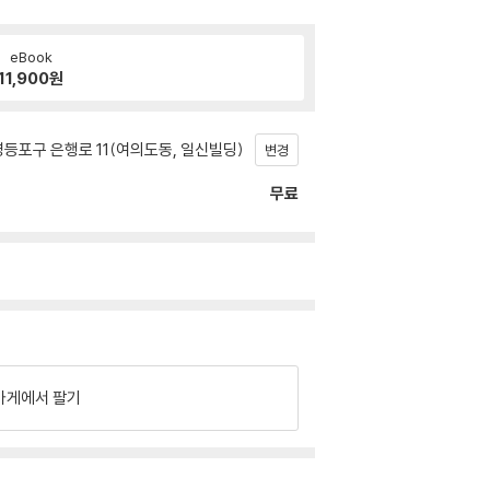
eBook
11,900
원
등포구 은행로 11(여의도동, 일신빌딩)
변경
무료
가게에서 팔기