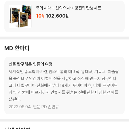
축의 시대 + 신의 역사 + 경전의 탄생 세트
10
102,600
%
원
MD 한마디
신을 탐구해온 인류의 여정
세계적인 종교학자 카렌 암스트롱의 대표작. 유대교, 기독교, 이슬람
을 중심으로 인간이 어떻게 신을 사유하고 상상해 왔는지 탐구한다.
고대 바빌로니아 신화에서부터 19세기 포이어바흐, 니체, 프로이트
의 ‘무신론’에 이르기까지 인류사를 뒤흔든 신에 관한 다양한 견해를
살핀다.
2023.08.04.
인문 PD 손민규