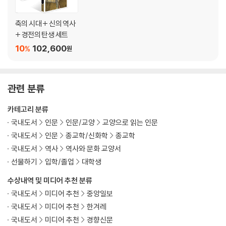
《프린키피아》와 《실낙원》
스피노자, 멘델스존, 칸트의 신
축의 시대 + 신의 역사
마음의 종교와 이신론
+ 경전의 탄생 세트
대각성운동의 광신적 열정
10
102,600
%
원
‘메시아’ 샤베타이 체비의 배교
하바드 운동에서 와하브 운동으로
저편 어딘가에는 아무것도 없다
관련 분류
10장 신의 죽음
카테고리 분류
국내도서
인문
인문/교양
교양으로 읽는 인문
낭만주의의 신, 블레이크와 슐라이어마허
국내도서
인문
종교학/신화학
종교학
헤겔, 쇼펜하우어, 니체의 신
국내도서
역사
역사와 문화 교양서
근대화와 전통주의 사이, 이슬람의 표류
유대교학과 로젠츠바이크의 보편 종교
선물하기
입학/졸업
대학생
반유대주의와 시오니즘
수상내역 및 미디어 추천 분류
국내도서
미디어 추천
중앙일보
11장 신의 미래
국내도서
미디어 추천
한겨레
국내도서
미디어 추천
경향신문
신의 죽음과 인간의 해방