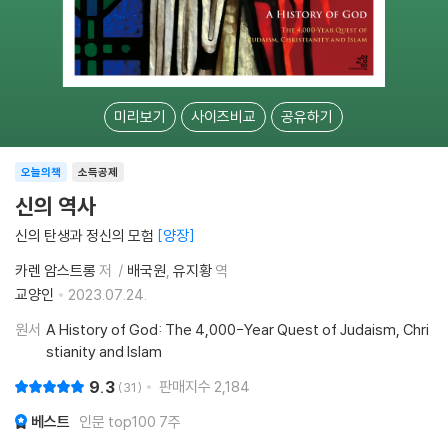
미리보기
사이즈비교
공유하기
오늘의책
소득공제
신의 역사
신의 탄생과 정신의 모험
양장
카렌 암스트롱
저
배국원
유지황
역
교양인
2023.07.24.
원서
A History of God: The 4,000-Year Quest of Judaism, Chri
stianity and Islam
9.3
판매지수
2,184
31
베스트
인문 top100 7주