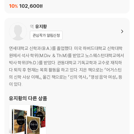
10
102,600
%
원
수피즘의 자아 소멸과 회귀
조명학의 창시자, 수흐라와르디
이븐 알-아라비의 상상력과 루미의 시
역
유지황
카발라의 세피로트 나무
대륙의 신비주의자들
관심작가 알림신청
연세대학교 신학과(B.A.)를 졸업했다. 미국 하버드대학교 신학대학
8장 종교개혁가의 신
원에서 석사 학위(M.Div. & Th.M)를 받았고 노스웨스턴대학교에서
박사 학위(Ph.D.)를 받았다. 관동대학교 기독교학과 교수로 재직하
세 이슬람 제국: 오스만 튀르크, 사파비, 무굴
다 퇴직 후 현재는 목회 활동을 하고 있다. 지은 책으로는 『어거스틴
유대 카발리즘의 영웅 루리아
의 신학 사상 이해』, 옮긴 책으로는 『신의 역사』 『영성 음악 여성』 등
르네상스 시대의 불안과 공포증
이 있다.
루터의 분노의 신과 칼뱅의 회심
이그나티우스의 예수회
유지황
의 다른 상품
무신론이라는 ‘모욕’
9장 계몽주의의 신
파스칼의 내기와 데카르트의 코기토