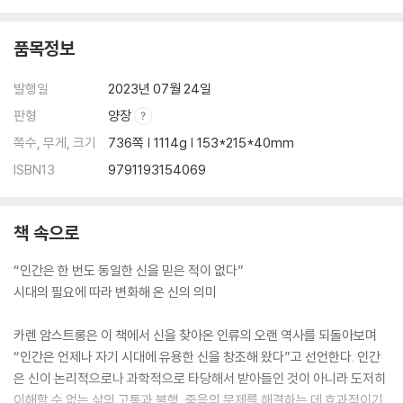
틸리히의 ‘신 위의 신’, 화이트헤드의 ‘위대한 동반자’
전통으로 돌아간 철학자들
품목정보
새로운 신을 위하여
발행일
2023년 07월 24일
주석
판형
양장
참고문헌
쪽수, 무게, 크기
736쪽 | 1114g | 153*215*40mm
용어해설
찾아보기
ISBN13
9791193154069
책 속으로
“인간은 한 번도 동일한 신을 믿은 적이 없다”
시대의 필요에 따라 변화해 온 신의 의미
카렌 암스트롱은 이 책에서 신을 찾아온 인류의 오랜 역사를 되돌아보며
“인간은 언제나 자기 시대에 유용한 신을 창조해 왔다”고 선언한다. 인간
은 신이 논리적으로나 과학적으로 타당해서 받아들인 것이 아니라 도저히
이해할 수 없는 삶의 고통과 불행, 죽음의 문제를 해결하는 데 효과적이기