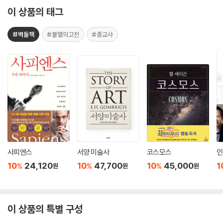
이 상품의 태그
#벽돌책
#불멸의고전
#종교사
사피엔스
서양 미술사
코스모스
인
10
24,120
10
47,700
10
45,000
1
%
%
%
원
원
원
이 상품의 특별 구성