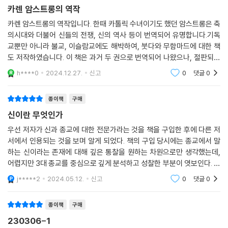
스토텔레스의 고대 그리스 합리주의 철학, 아우구스티누스의 교부 철학,
카렌 암스트롱의 역작
세상의 악은 어떻게 설명할 수 있는가?
정체불명의 사상가 위-디오니우스의 신비주의에서 상상한 신의 의미를
선한 신과 전쟁의 신
카렌 암스트롱의 역작입니다. 한때 카톨릭 수녀이기도 했던 암스트롱은 축
담아낸다.
의시대와 더불어 신들의 전쟁, 신의 역사 등이 번역되어 유명합니다.기독
교뿐만 아니라 불교, 이슬람교에도 해박하여, 붓다와 무함마드에 대한 책
전지전능한 신이 모든 것을 창조하고 주관한다면 이 세상에 악은 왜 있는
6장에서 8장은 9세기부터 16세기까지 중세를 지배한 이슬람 철학과 그에
도 저작하였습니다. 이 책은 과거 두 권으로 번역되어 나왔으나, 절판되었
것일까? 신이 악의 창조자라면 선하다 말할 수 있을까? 인간에게 선하고
깊은 영향을 받은 서방의 스콜라 철학, 유대교와 이슬람교에서 최고조에
다가 다시 한권으로 개정되어 나왔습니다. 신에 대한 개념의 변천을 고대
너그러운 행동을 요구하는 신과 종교적 갈등과 폭력의 단초가 되는 신이
h****0
2024.12.27.
신고
0
댓글
0
이른 신비주의와 15~16세기 루터와 칼뱅의 종교개혁 사상을 다룬다. 특
로부터 현재에 이르
어떻게 같을 수 있을까? 암스트롱은 삶에 만연한 고통과 불행의 문제는 언
히 당시 유럽을 평정한 이슬람 세계가 고대 그리스-로마 문명의 진정한 계
제나 종교의 중요한 주제였다고 강조하며, ‘악’을 이해하려는 뛰어난 사유
종이책
구매
승자로서 과학, 의학, 수학, 문학, 철학에서 꽃을 피웠으며, 그 흐름이 라틴
들에 주목한다. 아우구스티누스는 신이 최초의 인간인 아담의 죄(원죄) 때
세계의 지식인들에게 이어져 토마스 아퀴나스의 신학이 탄생했고 결과적
신이란 무엇인가
문에 모든 인류에게 영원한 저주를 내렸고, 이로 인해 인간은 늘 악의 수렁
으로 유럽 르네상스의 기원이 되었음을 명쾌하게 보여준다.
우선 저자가 신과 종교에 대한 전문가라는 것을 책을 구입한 후에 다른 저
속에서 신음할 수밖에 없다고 믿었다. 기독교 내에서 수많은 추종자를 거
서에서 인용되는 것을 보며 알게 되었다. 책의 구입 당시에는 종교에서 말
느린 마르키온은 선한 신과 악한 신을 통합하는 길을 포기하고 두 신을 철
마지막으로 9장부터 11장에서는 17~18세기 계몽주의와 낭만주의 신학, 1
하는 신이라는 존재에 대해 깊은 통찰을 원하는 차원으로만 생각했는데,
저히 분리하는 이원론을 주장했다. 유대 신비주의자들은 독특하게도
9세기에 등장하기 시작한 무신론을 비판적으로 고찰한다. 파스칼과 데카
어렵지만 3대 종교를 중심으로 깊게 분석하고 성찰한 부분이 엿보인다. 읽
‘악’의 탄생 신화를 통해 인간의 불안한 심리 상태를 사유하고자 했다.
르트, 스피노자, 헤겔, 니체, 프로이트 등 위대한 철학자들이 새로운 시대
기는 쉽지 않으나 의미가 있다.
j*****2
2024.05.12.
신고
0
댓글
0
정신 속에 이룩한 종교와 영성에 관한 사유를 검토하며 오늘날 우리에게
선한 신이 어떻게 이처럼 명백하게 악과 고통으로 가득한 세상을 창조했을
필요한 신은 어떤 모습일지 질문한다.
수 있는가? 또한 마르키온은 정의를 행한다는 열정으로 민족 전체를 살육
종이책
구매
하는 잔인하고 광포한 신이 등장하는 유대교 경전을 읽으며 경악했다. 이
230306-1
“수많은 독자에게 통찰력과 만족감을 선사해줄 놀랍고 강렬한 작품.”