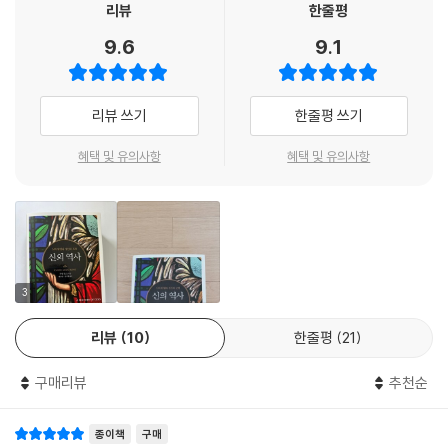
리뷰
한줄평
는 원동력이 되었고, 동정심과 자비를 불러일으키는 마르지 않는 샘이 되
작 《신의 역사》가 교양인에서 출간된다. 종교와 영성에 관한 가장 심오하
었다.
9.6
9.1
고도 탁월한 통찰이 담긴 《신의 역사》는 1993년 초판이 출간된 이후 30
년간 미국과 유럽뿐 아니라 이슬람, 아시아 문화권에서도 꾸준히 사랑받으
인격체인 신 그리고 인류 역사에 적극적으로 개입하는 신은 비판의 대상이
며 종교 분야의 최고 권위서로 손꼽히고 있다. 교양인에서 새롭게 선보이
될 수 있다. 이 같은 ‘신’을 터무니없는 폭군이나 심판자로 만들거나 인간의
리뷰 쓰기
한줄평 쓰기
는 이번 한국어판은 처음부터 끝까지 철저한 원문 대조로 오역을 하나하나
기대를 충족하는 존재로 만들기란 너무도 쉬운 일이다. 우리는 각자 개인
바로잡은 것은 말할 것도 없고, 기존 번역본에서 누락된 내용을 빠짐없이
적인 견해에 따라 ‘신’을 토리당원이나 사회주의자, 인종차별주의자, 혁명
혜택 및 유의사항
혜택 및 유의사항
되살리고 원문의 유려한 글맛을 최대한 살려 다시 옮긴 25년 만의 ‘전면개
가로 만들 수 있다.
역판’이다. 이로써 독자들은 기존의 번역본과는 전혀 다른, 새로 탄생한
---「5장 이슬람의 신, 302쪽」중에서
《신의 역사》 정본을 읽을 수 있게 됐다.
인격신은 심각한 골칫거리가 될 수도 있다. 인격신이 그저 우리 자신을 형
4천 년 신을 향한 인간 정신의 모험사
상화한 우상, 곧 인간의 한정된 욕구와 두려움과 욕망의 투영일 수 있기 때
3
문이다. 우리는 신이 우리가 사랑하는 것을 사랑하고 우리가 미워하는 것
이 책은 총 11장으로 구성되어 있으며 시대순으로 서술되어 있다.
을 미워하며, 편견을 부정하기보다 용인한다고 추정하곤 한다. 신이 재앙
리뷰
10
한줄평
21
을 막지 못하거나 오히려 비극을 바라는 것처럼 보일 때, 신은 냉혹하고 잔
1장에서 5장은 기원전 2000년경부터 기원후 8세기까지 메소포타미아,
인하게 보일 수 있다. 재난이 신의 뜻이라는 손쉬운 믿음은 근본적으로 용
로마, 레반트 지역에서 유대교, 기독교, 이슬람교의 신이 탄생하던 순간들
구매리뷰
추천순
납할 수 없는 것까지 받아들이게 만들 수 있다.
을 그린다. 성서와 쿠란, 탈무드의 핵심을 꿰뚫어 가며 ‘아브라함의 종교’라
---「7장 신비주의자의 신, 376쪽」중에서
는 같은 뿌리에서 얼마나 다른 영성이 자라났는지 살피고, 플라톤과 아리
종이책
구매