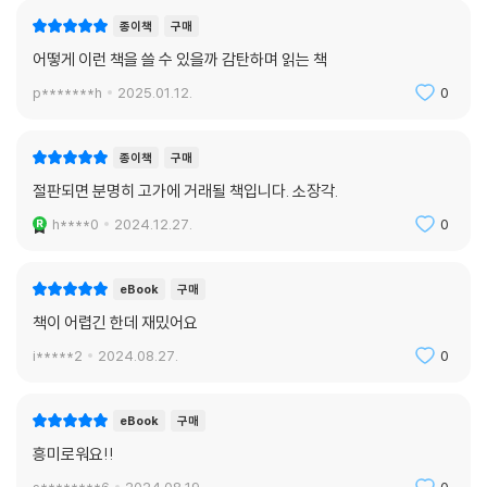
것이 그들의 생각이었다.
종이책
구매
---「6장 철학자의 신, 362쪽」중에서
어떻게 이런 책을 쓸 수 있을까 감탄하며 읽는 책
p*******h
2025.01.12.
0
실패에서 태어난 기독교의 신승리에서 성장한 이슬람의 신
십자군 전쟁, 13~14세기 레콩키스타, 9·11 테러에 이르기까지 역사적으
종이책
구매
로 오랜 앙숙 관계인 기독교와 이슬람교는 사실 ‘아브라함의 종교’라는 같
절판되면 분명히 고가에 거래될 책입니다. 소장각.
은 뿌리에서 갈라진 형제 종교이다. 두 종교는 어쩌다 ‘피로 물든’ 갈등의
h****0
2024.12.27.
0
역사를 쓰게 되었을까? 신을 향한 믿음과 종교적 활동에 관해 얼마나 다른
태도를 보이는가? 암스트롱은 두 종교가 인간 사회를 바라보는 관점에서
뚜렷한 차이가 있음에 주목한다. 기독교는 ‘메시아’로 믿은 예수가 십자가
eBook
구매
에서 죄인처럼 죽은 굴욕과 실패에서 탄생했다. 예수는 아무런 죄가 없으
책이 어렵긴 한데 재밌어요
나 태초부터 타락의 원죄를 지닌 인간을 구원하기 위해 죽었다는 영성을
i*****2
2024.08.27.
0
발전시키면서, 기독교인들에게 이 세상의 가치는 열등한 것이 되었고 신은
일종에 ‘중압감’으로 다가왔다. 반면 이슬람교는 이전에는 한 번도 통일된
적 없던 분열된 아랍인들이 거대한 제국을 이룩한 빛나는 승리의 역사 속
eBook
구매
에서 탄생했다. 알라는 특히 승리를 가져다주는 신이었다. 무슬림에게 세
흥미로워요!!
속의 정치는 열등한 것이 아니라 신의 뜻을 이루는 적극적인 종교 활동이