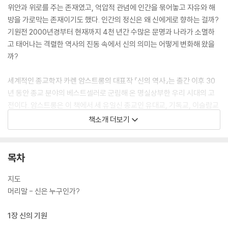
위안과 위로를 주는 존재였고, 억압적 관념에 인간을 묶어놓고 자유와 해
방을 가로막는 존재이기도 했다. 인간의 정신은 왜 신에게로 향하는 걸까?
기원전 2000년경부터 현재까지 4천 년간 수많은 문명과 나라가 소멸하
고 태어나는 격렬한 역사의 진동 속에서 신의 의미는 어떻게 변화해 왔을
까?
세계적인 종교학자 카렌 암스트롱의 대표작 『신의 역사』는 출간 이후 30
년 동안 종교 분야의 베스트셀러로 군림해 온 명실상부한 우리 시대의 고
전이다. 암스트롱은 이 책에서 세 유일신 종교인 유대교, 기독교, 이슬람교
에 초점을 맞춰 인간이 ‘신’을 어떻게 사유하고 상상해 왔는지 탐구한다.
책소개 더보기
“인간은 왜 신을 찾는가”라는 근본적인 질문에서 시작해 고대 바빌로니아
의 창조 신화에서부터 19세기 포이어바흐, 니체, 프로이트의 ‘무신론’에 이
르기까지 인류사를 뒤흔든 신에 관한 모든 혁명적인 사유를 조명한다.
목차
지도
머리말 - 신은 누구인가?
1장 신의 기원