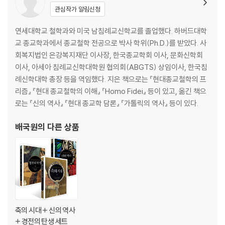
신의 유일성과 99가지 이름
관심작가 알림신청
움마, 이슬람 공동체의 탄생
연세대학교 철학과와 미국 남침례교신학교를 졸업했다. 하버드대학
제국의 부상과 수니파-시아파의 분열
교 종교학과에서 종교철학 전공으로 박사 학위(Ph.D.)를 받았다. 사
전통주의와 합리주의의 중도, 아슈아리파
회복지법인 은강복지재단 이사장, 한국종교학회 이사, 문화신학회
이사, 아세아 침례교신학대학원 협의회(ABGTS) 상임이사, 한국침
6장 철학자의 신
례신학대학 총장 등을 역임했다. 지은 책으로는 『현대종교철학의 프
리즘』 『현대 종교철학의 이해』 『Homo Fidei』 등이 있고, 옮긴 책으
팔사파의 창시자, 알-파라비
로는 『신의 역사』 『현대 종교학 담론』 『가톨릭의 역사』 등이 있다.
철학적 신비주의자, 이븐 시나
알-가잘리의 회의와 이븐 루시드의 통합
배국원
의 다른 상품
마이모니데스, 마지막 유대 팔사파
부정의 길과 긍정의 길
아퀴나스와 보나벤투라의 신 존재 증명
7장 신비주의자의 신
하늘의 전차, 메르카바 신비주의
축의 시대 + 신의 역사
하늘로 올라간 무함마드와 아우구스티누스
+ 경전의 탄생 세트
동방 헤시카스트의 환상과 성상