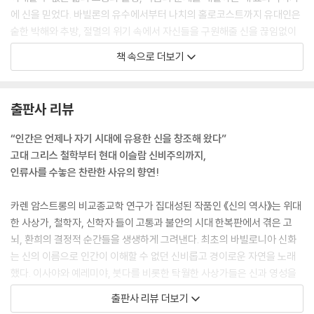
에 신을 믿었다. 바빌론의 유수에서부터 나치의 홀로코스트까지 유대인은
숱한 박해와 추방, 절멸의 위기 속에서 자신들을 구원해줄 신을 끊임없이
상상해 왔고, 기독교 교부들은 인간 예수를 신이라고 확신하며 새로운 ‘인
책 속으로 더보기
격신’ 개념을 창조해 발전시켜 왔다. 무슬림은 이슬람 제국의 흥망성쇠와
굴욕적인 식민지 경험 속에서 언제나 자신들에게 힘이 되는 신을 열망해
왔다.
출판사 리뷰
이 책은 시대와 변화를 초월해 존재하는 형언할 수 없는 신의 실재 그 자체
“인간은 언제나 자기 시대에 유용한 신을 창조해 왔다”
의 역사가 아니다. 아브라함 시대부터 오늘날에 이르기까지 사람들이 신을
고대 그리스 철학부터 현대 이슬람 신비주의까지,
어떻게 인식해 왔는가의 역사이다. 인간의 신 개념은 역사가 있다. 다양한
인류사를 수놓은 찬란한 사유의 향연!
시점에서 그 개념을 사용한 각 집단 사람들에게 항상 조금씩 다른 의미였
기 때문이다. …… ‘신’이라는 말에는 변하지 않는 단 하나의 개념이 담겨 있
카렌 암스트롱의 비교종교학 연구가 집대성된 작품인 《신의 역사》는 위대
는 것이 아니라 서로 모순되고 심지어 상충하기까지 하는 의미들이 총체적
한 사상가, 철학자, 신학자 들이 고통과 불안의 시대 한복판에서 겪은 고
으로 포함되어 있다고 할 수 있다. 만약 이러한 유연성이 없었더라면 신이
뇌, 환희의 결정적 순간들을 생생하게 그려낸다. 최초의 바빌로니아 신화
라는 관념은 결코 인간의 위대한 생각 중 하나로 살아남을 수 없었을 것이
는 신의 이름으로 인간이 이해할 수 없던 신비롭고 경이로운 자연을 노래
다.
했다. 이사야와 예레미야, 붓다를 비롯한 탁월한 사상가들은 신과 영성을
---「머리말, 24~25쪽」중에서
통해 자비와 동정심, 사회 정의를 추구했고, 비슷한 시기에 플라톤과 아리
출판사 리뷰 더보기
스토텔레스는 이성적 사유를 통해 합리적 우주로서 신을 발견했다. 중세의