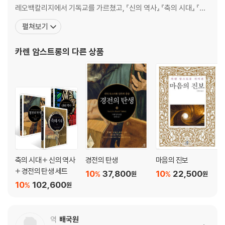
신이 된 사람의 아들, 예수
레오백칼리지에서 기독교를 가르쳤고, 『신의 역사』 『축의 시대』 『신
보디사트바와 크리슈나의 신격화
의 전쟁』 『붓다』 『이슬람』 같은 논쟁적 저작을 발표해 왔다. 특히 기원
펼쳐보기
바울의 ‘그리스도 안에서’
전 2000년경 아브라함의 시대부터 오늘날에 이르기까지, 인간 정신
이념을 위한 철학, 감정을 위한 종교
이 ‘신’을 탐구해 온 궤적을 추적하는 걸작 『신의 역사』를 발표하며 세
카렌 암스트롱
의 다른 상품
영지주의와 마르키온파
계적인 종교학자이자 베스트셀러 작가로 발
그리스 정신과 기독교의 발전
플로티노스의 일자와 유출
4장 기독교의 신
예수의 신성 논쟁, 아리우스와 아타나시우스
동방의 도그마와 서방의 케리그마
아우구스티누스의 삼위일체론
축의 시대 + 신의 역사
경전의 탄생
마음의 진보
위-디오니시우스의 엑스타시스
+ 경전의 탄생 세트
10
37,800
10
22,500
%
%
원
원
10
102,600
5장 이슬람의 신
%
원
‘예언자’가 된 무함마드
역
배국원
‘징표’의 쿠란과 이슬람의 의미