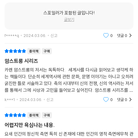
유대인의 신, 곧 “전쟁을 즐기고, 태도가 일관되지 않고, 자가당착적인” 신
- [The Washington Post Book World]
이야말로 이 악한 세상을 만든 신이라고 마르키온은 결론지었다.
스포일러가 포함된 글입니다!
---「3장 이방인을 위한 빛, 190쪽」중에서
“대단히 명쾌하고 눈부시게 유려한 책.”
글보기
- [The Sunday Times]
아우구스티누스의 후기 저작에도 깊은 슬픔이 가득했다. 로마 제국의 몰락
f*****q
2024.03.06.
신고
0
댓글
0
은 아우구스티누스의 ‘원죄’에 관한 교리 형성에 지대한 영향을 끼쳤고, 그
“압도적 몰입감 …… 배움의 보고.”
의 원죄 교리는 이후 서구인의 세계관에서 핵심이 되었다. 아우구스티누스
- [Time]
종이책
구매
는 신이 아담의 죄 때문에 모든 인류에게 영원한 저주를 내렸다고 믿었다.
---「4장 기독교의 신, 236쪽」중에서
암스트롱 시리즈
“사르트르가 말한 인간의 의식 속에 남은 ‘신의 빈자리’를 카렌 암스트롱은
카렌 암스트롱의 저서는 독특하다. 세계사를 다시금 읽어보고 생각케 하
이 책에서 ‘역사’로 가득 채운다.”
믿음을 향한 두 갈래의 길
는 책들이다. 단순히 세계역사에 관한 문화, 문명 이야기는 아니고 오히려
- [Los Angeles Times]
이성의 신과 신비의 신
굵진한 틀로 서술하고 있다. 축의 시대부터 신의 전쟁, 신의 역사라는 저서
를 통해서 그에 사상과 고민을 들어보고 싶어진다. 암스트롱 시리즈를 구
“암스트롱은 이 특별한 연구에서 세 유일신교의 발전 과정을 그 시작부터
매 했으니, 독파하는 일만 남았다.
인간은 어떻게 신을 발견할 수 있는가? 암스트롱은 수천 년 종교의 역사에
k***1
2024.03.06.
신고
0
댓글
0
현재까지 추적해 가며, 어떤 역사적 조건 속에서 어떻게 창조되고 모양을
서 전통적으로 믿음을 향한 두 갈래의 길이 있었음을 보여준다. 하나는 고
갖추어 나갔는지 보여준다. …… 권위 있으며 뛰어난 책이다.”
대 그리스 철학으로부터 이어진 합리주의 전통으로 이성을 통해 신의 뜻을
- [Kirkus Reviews]
종이책
구매
해석하려는 방식이고, 다른 하나는 자기 내면을 탐구해 신성한 힘을 체험
어렵지만 욕심나는 내용.
하려는 신비주의적 전통이다. 이븐 시나(아비센나), 마이모니데스, 아퀴나
요새 인간의 정신적 측면 특히 신 존재에 대한 인간의 영적 측면에무척 관
스, 데카르트는 신이 인간에게 내려준 선물 같은 ‘이성’을 통해 신 존재를