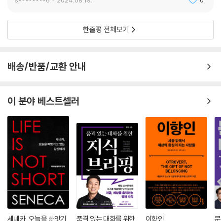
s********6
2024.08.19.
0
었다.
기독교에서 예수의 실패와 굴욕이 발전에 중요한 역할을 한 것처럼, 이슬
한줄평 전체보기
람교에서는 성공이 그런 역할을 했다. 세속적인 성공을 불신하는 기독교의
경우와 달리, 무슬림 개인의 종교적 삶은 정치와 무관하지 않았다. 무슬림
은 자신들이 신의 뜻에 따라 정의로운 사회를 건설하는 데 헌신한다고 생
배송/반품/교환 안내
각한다. 무슬림의 영성에서 움마의 정치적 건전성이 차지하는 위상은, 기
독교인의 삶에서 특정한 신학적 선택지(가톨릭, 프로테스탄트, 감리교, 침
례교)의 위상과 거의 같다. 만일 기독교인이 무슬림의 정치에 대한 관심을
이 분야 베스트셀러
이상하게 여긴다면, 난해한 신학적 논쟁에 대한 자신들의 열정이 유대인이
나 무슬림에게 똑같이 이상하게 보인다는 점을 생각해야 한다.
---「5장 이슬람의 신, 295쪽」중에서
서구에서 기독교는 십자가에 못 박혀 죽은 예수 그리스도에 근거해 고통과
수난의 의미를 밝혀주는 종교였으나, 이슬람은 성공 지향적 종교였다. 쿠
란은 정의, 평등, 부의 공정한 분배 같은 신의 뜻에 따라 사는 자들은 실패
할 수 없다고 가르쳤고, 이슬람의 역사는 이 가르침을 실제로 입증하는 것
같았다. 예수와 달리 무함마드는 패배자가 아니라 눈부신 성공을 거둔 사
람이었다. 그의 업적은 7세기와 8세기에 이슬람 제국이 경이로운 발전을
세네카, 오늘을 빼앗기
품격 있는 대화를 위한
이향인
문