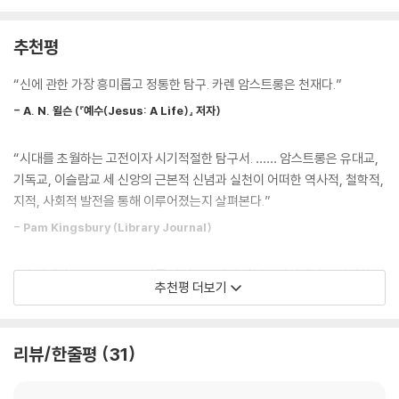
늘 그렇듯 새로운 신학이 성공하는 이유는 합리적으로 증명될 수 있기 때
위대한 신비주의자들은 인간 내면을 탐사해 합리적 이해를 뛰어넘는 황홀
문이 아니라 절망에 빠지는 것을 막고 희망을 고취하는 데 효과적이기 때
한 환상을 체험했다.
추천평
문이다. 낯선 땅으로 추방당해 혼란에 빠져버린 유대인들은 야훼 숭배의
단절성을 더는 이질적이고 불편하게 여기지 않았다. 이는 그들이 처한 상
근대 이후 과학 문명 시대에 이르러 데카르트, 칸트, 뉴턴은 “신은 세상일
“신에 관한 가장 흥미롭고 정통한 탐구. 카렌 암스트롱은 천재다.”
황을 분명하게 말해주는 것이었다.
에 관여하지 않는다”고 단언했지만, 파스칼과 블레이크는 인간 세계와 동
---「2장 유일신의 탄생, 128~129쪽」중에서
- A. N. 윌슨 (『예수(Jesus: A Life)』 저자)
떨어진 초연한 신은 결코 우리에게 위안과 위로를 줄 수 없다고 믿었다.
“자연의 모든 것이 신”이라고 생각한 스피노자, “신은 곧 세계의 정신”이
“인격신은 결코 종교의 이상이 될 수 없다”
“시대를 초월하는 고전이자 시기적절한 탐구서. …… 암스트롱은 유대교,
라고 여긴 헤겔, “신은 죽었다”고 선언한 니체까지 창조적 사유의 정수가
인격신을 넘어 초월의 신으로
기독교, 이슬람교 세 신앙의 근본적 신념과 실천이 어떠한 역사적, 철학적,
한데 모인 이 놀랍도록 지적인 책은 ‘목적 상실의 시대’로 불리는 오늘날,
지적, 사회적 발전을 통해 이루어졌는지 살펴본다.”
삶의 의미와 종교의 역할을 질문하는 모든 이들에게 감동 어린 인식의 기
암스트롱에 따르면 신이 인간처럼 보고 듣고, 창조하고 파괴한다는 ‘인격
쁨을 선사할 것이다.
- Pam Kingsbury (Library Journal)
신’에 관한 믿음은 유대교, 기독교, 이슬람교에서 모두 공통적으로 발견된
다. 인간을 닮은 신에 관한 상상은 세 종교가 대중 속으로 파고들어 영향력
카렌 암스트롱의 지적 탐구의 원천,본문의 누락된 내용을 빠짐없이 되살린
“이 책에서 암스트롱은 우리를 다신교도에서 바빌로니아에서 추방당한 유
을 확장할 수 있었던 결정적 이유이며, 14~16세기 르네상스 시대에 서구
추천평 더보기
‘전면개역판’!
대인에게로, 그리스 철학자들에게로, 유대교도와 무슬림과 기독교도에게
가 인본주의 가치를 받아들이게 된 토대이기도 했다. 그러나 역사상 위대
데려가 그들이 생각한 신의 의미가 무엇인지 살펴본다. 도전적이고 계몽적
한 사상가들은 언제나 신이 인간의 행위를 정당화하는 도구이자 욕구와 두
“종교 분야에서 최고로 지적인 해설자”(알랭 드 보통), “가장 명쾌하고 폭
인 책이다.”
려움의 투영이 될 것을 경계해 왔다. 그들은 이러한 위험성에 인격신이 대
리뷰/한줄평
31
넓은 식견을 지닌 저명한 종교 역사가”(〈워싱턴포스트〉), “이슬람에 관해
- Anna Otten (The Antioch Review)
단히 취약하다는 것을 끊임없이 의식했기에 인간의 한계를 넘어서는 ‘초월
지극히 객관적인 이해를 전달하는 연구자”(후안 캄포, 《이슬람 백과사전》
의 신’을 추구했다. ‘초월의 신’은 인간이 지닌 편견과 아집을 극복할 수 있
저자) 카렌 암스트롱의 지적 탐구의 원천이자 그의 핵심 사상을 담은 대표