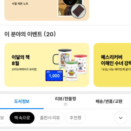
이 분야의 이벤트
20
리뷰/한줄평
도서정보
배송/반품/교환
31
정보
책 속으로
출판사 리뷰
추천평