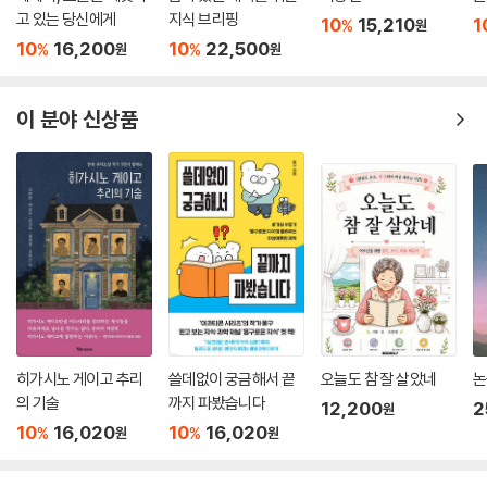
이루며 더 강화되었다. 이 성공은 자연스럽게 신에 대한 무슬림의 믿음을
고 있는 당신에게
지식 브리핑
10
15,210
1
%
원
보증하는 것처럼 보였다.
10
16,200
10
22,500
%
%
원
원
---「10장 신의 죽음, 627쪽」중에서
이 분야 신상품
우리 시대에 신은 여전히 가치가 있을까?
새로운 신의 창조를 위하여
한 세기도 전에 니체는 신의 죽음을 선언했지만, ‘신’은 여전히 우리에게 뜨
거운 문제로 남아 있다. 19세기 이후 시대 사조로 받아들여지며 유행하고
있는 무신론은 역설적으로 인간이 결코 신을 떨쳐내지 못하는 현실을 반증
하는 것만 같다. 신은 오늘날 우리에게 어떤 의미인 것일까? 과학주의와 인
본주의가 광범위하게 자리 잡은 이 시대에도 삶을 고양시키고 자기 한계를
넘어서게 만드는 가치로 역할할 수 있을까? 시대에 걸맞은 신의 창조를 위
해 종교가 나아가야 할 길은 어디인가?
히가시노 게이고 추리
쓸데없이 궁금해서 끝
오늘도 참 잘 살았네
논
의 기술
까지 파봤습니다
인격신 개념은 도덕적, 지적, 과학적, 영적인 모든 이유에서 오늘날 점점
12,200
2
원
더 받아들일 수 없는 것처럼 보인다. …… 서구에서 오랫동안 인기를 누렸
10
16,020
10
16,020
%
%
원
원
던 최고 존재로서 형이상학적 신 개념 또한 만족스럽지 않다. 철학자들의
신은 진부한 합리주의의 산물에 불과하며, 전통적 신 존재 증명은 더는 설