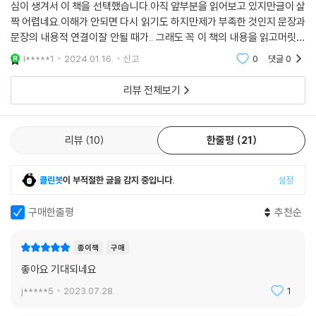
심이 생겨서 이 책을 선택했습니다.아직 앞부분을 읽어보고 있지만글이 살
합리적으로 증명하려 했다. 그러나 유대 신비주의 문헌인 《조하르》와 《바
짝 어렵네요.이해가 안되면 다시 읽기도 하지만제가 부족한 것인지 문장과
히르》, 이슬람 신비주의 수피즘에서는 신에 관한 언어적 표현은 언제나 불
문장의 내용적 연결이잘 안될 때가.. 그래도 꼭 이 책의 내용을 읽고머릿속
완전하다고 여겼으며, 비유와 상징이 가득한 신화를 창조했다. 동방 기독
에 기억해두고 싶네요.유대교 이슬람 기독교 3 종교를 주로하여철학자들
교는 성서에 표현된 분명한 가르침 외에 신의 진리에 관해서는 ‘침묵’을 강
l*****1
2024.01.16.
신고
0
댓글
0
의 신까지....
조했다.
리뷰 전체보기
종교 경전에는 문자 그대로의 뜻 외에 말로 표현하기 어려운 영적 의미가
담겨 있다. …… 실재를 인간의 언어로 묘사하려는 시도는 마치 베토벤의
리뷰
10
한줄평
21
후기 현악 사중주 가운데 한 곡을 구두로 설명하려는 것만큼이나 터무니없
는 일이다. [카파도키아의 교부인 카이사레아의 주교] 바실리우스가 말했
듯이, 규정하기 어려운 종교적 실재는 오직 전례의 상징적 표현 혹은 (그보
클린봇
이 부적절한 글을 감지 중입니다.
설정
다 적절한) 침묵에 의해 제시될 수 있을 뿐이다.
---「4장 기독교의 신, 222쪽」중에서
구매한줄평
추천순
동방 기독교인들은 합리주의를 불신하게 되었는데, 개념과 논리를 초월하
종이책
구매
는 신에 관한 논의의 도구로 합리주의가 적절하지 않다고 보았기 때문이
좋아요 기대되네요
다. 형이상학은 세속 학문에는 유용할지 몰라도 신앙을 위태롭게 할 수 있
j*****5
2023.07.28.
1
었다. 철학은 인간 정신을 대변하는 한낱 장광설에 불과하며, 오로지 종교
적 신비 체험으로만 이해될 수 있는 신에 대해 그저 침묵을 지켜야 한다는