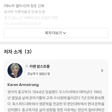
〈에누마 엘리시〉의 창조 신화
성서의 기록자들과 모세 오경
‘조건 없는 신’ 야훼와 이스라엘의 계약
인도의 브라흐만과 아트만
닙바나의 초월적 이상
목차 더보기
플라톤과 아리스토텔레스의 ‘합리주의’
2장 유일신의 탄생
저자 소개
3
이사야의 거룩하고 슬픈 신
아모스의 정의와 호세아의 자기 성찰
저
카렌 암스트롱
개혁가들이 세운 전쟁의 신 야훼
관심작가 알림신청
예언자들의 비전과 야훼의 승리
〈지혜서〉와 필론의 유대 철학
Karen Armstrong
바빌론 유수기, 바리새인의 셰키나
영국의 종교학자. 1944년 잉글랜드 우스터셔에서 태어났다. 1962
년 열일곱 살에 로마가톨릭 교회 수녀원에 들어갔다 7년 만에 환속했
3장 이방인을 위한 빛
다. 옥스퍼드대학에서 영문학을 전공한 뒤 런던대학에서 현대 문학을
강의했다. 종교학자로 삶의 방향을 정한 이후에는 런던의 랍비대학인