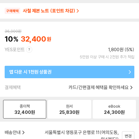
사철 제본 노트 (포인트 차감)
구매혜택
36,000
원
10
32,400
YES포인트
1,800원 (5%)
5만원 이상 구매 시 2천원 추가 적립
앱 다운 시 1천원 상품권
결제혜택
카드/간편결제 혜택을 확인하세요
종이책
원서
eBook
32,400
원
25,830
원
24,300
원
배송안내
서울특별시 영등포구 은행로 11(여의도동,
변경