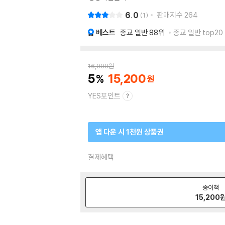
6.0
판매지수
264
1
베스트
종교 일반
88위
종교 일반 top20
16,000
원
5
15,200
YES포인트
앱 다운 시 1천원 상품권
결제혜택
종이책
15,200