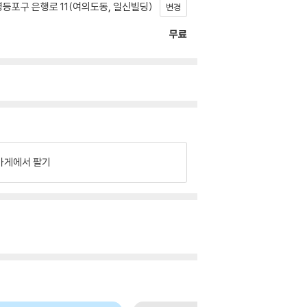
등포구 은행로 11(여의도동, 일신빌딩)
변경
무료
가게에서 팔기