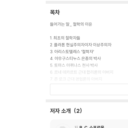
목차
들어가는 말_ 철학의 이유
1. 최초의 철학자들
2. 플라톤 현실주의자이자 이상주의자
3. 아리스토텔레스 ‘철학자’
4. 아우구스티누스 은총의 박사
5. 토마스 아퀴나스 천사 박사
6. 르네 데카르트 근대 합리론의 아버지
7. 존 로크 근대 경험론의 아버지
8. 데이비드 흄 회의주의자
9. 이마누엘 칸트 혁명적 철학자
10. 카를 마르크스 유토피안
11. 쇠렌 키르케고르 덴마크의 골칫거리
저자 소개
2
12. 프리드리히 니체 무신론적 실존주의자
13. 장 폴 사르트르 문학가이자 철학자
14. 다윈과 프로이트 영향력 있는 사상가
저
R. C. 스프로울