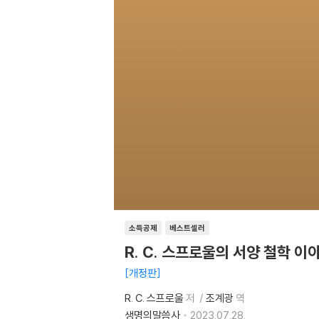
소득공제
베스트셀러
R. C. 스프로울의 서양 철학 이
개정판
R. C. 스프로울
저
조계광
역
생명의말씀사
2023.07.28.