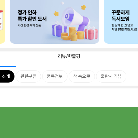
리뷰/한줄평
1
 소개
관련분류
품목정보
책 속으로
출판사 리뷰