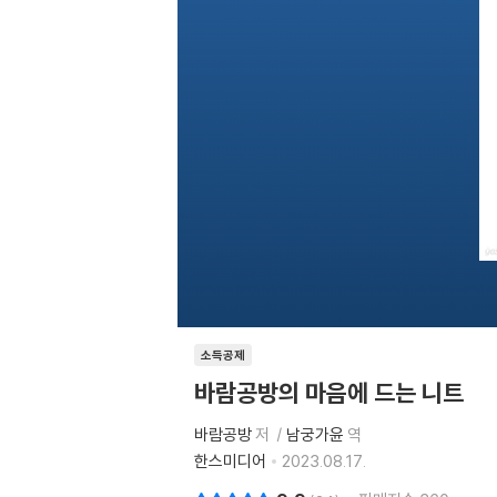
소득공제
바람공방의 마음에 드는 니트
바람공방
저
남궁가윤
역
한스미디어
2023.08.17.