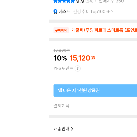
9.9
판매지수
360
24
베스트
건강 취미 top100 6주
개굴씨/푸딩 파르페 스마트톡 (포인트
구매혜택
16,800
원
10
15,120
YES포인트
앱 다운 시 1천원 상품권
결제혜택
배송안내