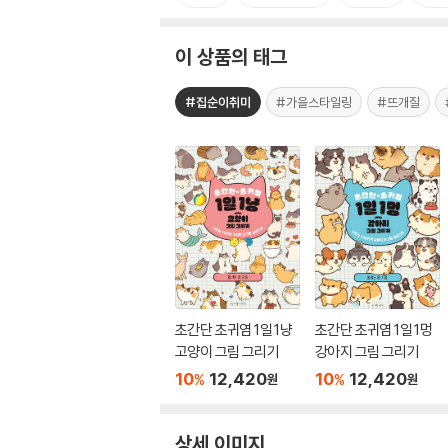
이 상품의 태그
#집순이취미
#가을스타일링
#뜨개질
초간단 초귀염 1일 1냥
초간단 초귀염 1일 1멍
고양이 그림 그리기
강아지 그림 그리기
10
12,420
10
12,420
%
%
원
원
상세 이미지