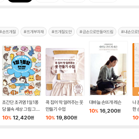
#손뜨개질
#뜨개부자재
#뜨개질도안
#금손으로만들어드림
#내손으로
초간단 초귀염 1일 1퐁
콕 집어 딱 알려주는 옷
대바늘 손뜨개 레슨
나 
당 물속 세상 그림 그리
만들기 수업
한 
10
16,200
%
원
기
10
12,420
10
19,800
10
%
%
원
원