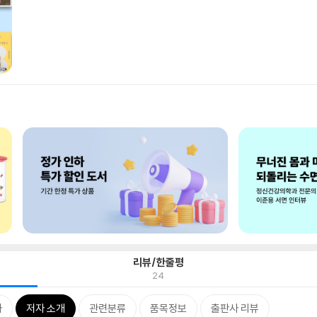
리뷰/한줄평
24
차
저자 소개
관련분류
품목정보
출판사 리뷰