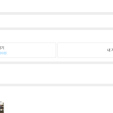
팔기
내 
900원