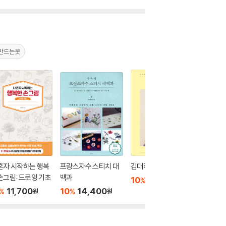
만드는옷
혼자 시작하는 행복
프랑스자수 스티치 대
김대리의 데일리 뜨개
대바늘 니
손그림: 드로잉 기초
백과
0
10
18,900
%
원
11,700
10
14,400
10
1
%
%
%
원
원