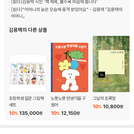
[읽다]
김용택 시인 "책 제목, 볼수록 마음에 듭니다"
[읽다]
“어머니의 늙은 모습에 충격 받았어요” - 김용택 『김용택의
어머니』
김용택
의 다른 상품
초등학생 질문 그림책
노릇노릇 딴생각을 구
그날의 초록빛
세트
웠어
10
10,800
%
원
10
135,000
10
12,150
%
%
원
원