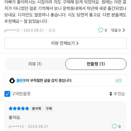
아빠가 좋아하시는 시집이라 저도 구매해 읽게 되었어요. 원래는 이런 표
술』로 등단한 허만하 시인이 1999년 솔출판사에서 출간한 두번째 시집
지가 아니었던 걸로 기억해서 보니 문학동네에서 작년에 새로 출간되었나
『비는 수직으로 서서 죽는다』를 24년 만에 문학동네포에지 72번으로 복
보네요. 디자인도 깔끔하니 좋습니다. 시도 당연히 좋고요. 다른 분들께도
간합니다. 1975년 『현대시학』으로 등단한 고정희 시인이 1983년 창작과
추천해요~ 잘 읽었습니다.
비평사에서 출간한 세번째 시집이자 장시집인 『초혼제』를 40년 만에 문
p*****2
2024.08.21.
신고
0
댓글
0
학동네포에지 73번으로 복간합니다. 1971년 『현대시학』으로 등단한 이
하석 시인이 1989년 세계사에서 출간한 세번째 시집 『우리 낯선 사람들』
리뷰 전체보기
를 34년 만에 문학동네포에지 74번으로 복간합니다. 1990년 『작가세계』
로 등단한 이진명 시인이 2004년 열림원에서 출간한 세번째 시집 『단 한
사람』을 19년 만에 문학동네포에지 75번으로 복간합니다. 1982년 『꺼지
리뷰
1
한줄평
1
지 않는 횃불로』로 등단한 김용택 시인이 1988년 청하에서 출간한 세번째
시집 『누이야 날이 저문다』를 35년 만에 문학동네포에지 76번으로 복간
클린봇
이 부적절한 글을 감지 중입니다.
설정
합니다. 1983년 중앙일보 신춘문예로 등단한 김경미 시인이 2001년 문학
동네에서 묶었던 세번째 시집 『쉿, 나의 세컨드는』을 22년 만에 문학동네
구매한줄평
추천순
포에지 77번으로 복간합니다. 1987년 『창비1987』로 등단한 박철 시인
이 2001년 문학동네에서 묶었던 다섯번째 시집 『영진설비 돈 갖다주기』
종이책
구매
를 22년 만에 문학동네포에지 78번으로 복간합니다. 2002년 『시와반시』
좋아요.
로 등단한 김박은경 시인이 2013년 문예중앙에서 펴낸 두번째 시집 『중
독』을 10년 만에 문학동네포에지 79번으로 복간합니다. 1995년 『문학사
p*****2
2024.08.21.
0