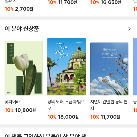
별과 시
긴
10
11,700
10
16,650
%
%
원
원
포에지(Poesie)는 프랑스어로 ‘시’를 뜻하는 말이지만 크게는 ‘시, 라는
10
2,700
1
%
원
정신, 시, 하는 태도’까지 어떤 정취로 그만의 격으로 느껴지고 보이길 바랐
습니다. “옛 시집을 복간하는 일은 한국 시문학사의 역동성이 현시되는 장
을 여는 일이 되기도 할 것”(문학동네포에지 기획의 말)이라는, 우리 스스
이 분야 신상품
로 선언한 책임과 의무의 말이 실은 얼마나 큰 무게인지 모르지 않습니다.
올해는 문학동네 30주년을 맞아 문학동네시인선 200번과 문학동네포에
지 100번을 출간할 계획 중에 있습니다. 시를 사랑하는 독자들의 책장에
꽂혀 오래 사랑받을 수 있는 시집들을 펴내겠습니다.
■ 기획의 말
그리운 마음일 때 ‘I Miss You’라고 하는 것은 ‘내게서 당신이 빠져 있기
(miss) 때문에 나는 충분한 존재가 될 수 없다’는 뜻이라는 게 소설가 쓰시
마 유코의 아름다운 해석이다. 현재의 세계에는 틀림없이 결여가 있어서
꽃피어라
땅의 노래, 소금과 빛으
자연이 건넨 한 통의 편
공
우리는 언제나 무언가를 그리워한다. 한때 우리를 벅차게 했으나 이제는
로
지
10
10,800
1
%
원
읽을 수 없게 된 옛날의 시집을 되살리는 작업 또한 그 그리움의 일이다. 어
10
18,000
10
11,700
%
%
원
원
떤 시집이 빠져 있는 한, 우리의 시는 충분해질 수 없다.
더 나아가 옛 시집을 복간하는 일은 한국 시문학사의 역동성이 드러나는
이 책을 구입하신 분들이 산 분야 책