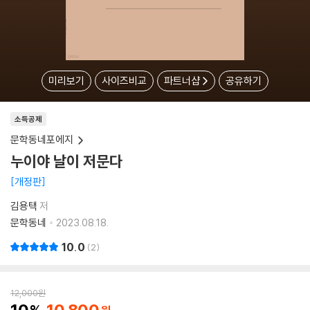
미리보기
사이즈비교
파트너샵
공유하기
소득공제
문학동네포에지
누이야 날이 저문다
개정판
김용택
저
문학동네
2023.08.18.
10.0
2
12,000
원