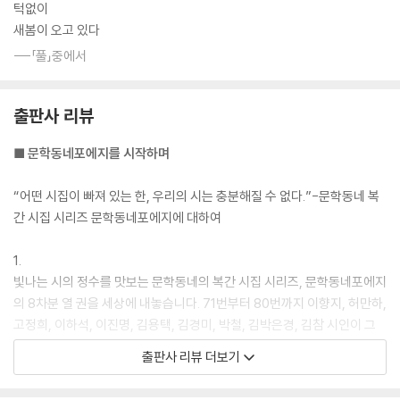
턱없이
새봄이 오고 있다
---「풀」중에서
출판사 리뷰
■ 문학동네포에지를 시작하며
“어떤 시집이 빠져 있는 한, 우리의 시는 충분해질 수 없다.”-문학동네 복
간 시집 시리즈 문학동네포에지에 대하여
1.
빛나는 시의 정수를 맛보는 문학동네의 복간 시집 시리즈, 문학동네포에지
의 8차분 열 권을 세상에 내놓습니다. 71번부터 80번까지 이향지, 허만하,
고정희, 이하석, 이진명, 김용택, 김경미, 박철, 김박은경, 김참 시인이 그
주인공입니다. 길게는 40년 세월을 거슬러 복간되는 이 귀한 시집들은 시
출판사 리뷰 더보기
를 사랑하는 독자들의 서가와 시사(詩史)를 더욱 풍성하게 해줄 것입니
다. 이번 8차분 포에지로 복간한 10권의 시집이 품고 있는 시간은 무려 22