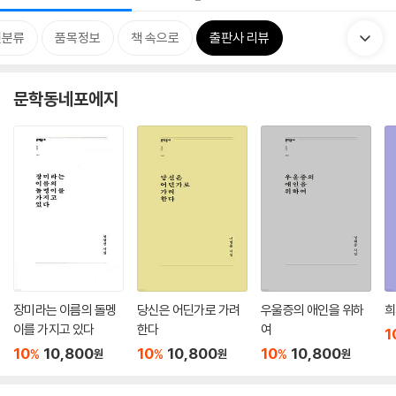
련분류
품목정보
책 속으로
출판사 리뷰
문학동네포에지
장미라는 이름의 돌멩
당신은 어딘가로 가려
우울증의 애인을 위하
희
이를 가지고 있다
한다
여
1
10
10,800
10
10,800
10
10,800
%
%
%
원
원
원