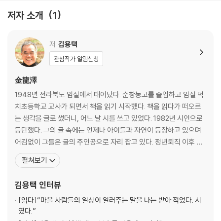
저자 소개
1
저
김용택
관심작가 알림신청
金龍澤
1948년 전라북도 임실에서 태어났다. 순창농고를 졸업하고 임실 덕
치초등학교 교사가 되면서 책을 읽기 시작했다. 책을 읽다가 떠오르
는 생각을 글로 썼더니, 어느 날 시를 쓰고 있었다. 1982년 시인으로
등단했다. 그의 글 속에는 언제나 아이들과 자연이 등장하고 있으며
어김없이 그들은 글의 주인공으로 자리 잡고 있다. 정년퇴직 이후 고
향으로 돌아가 풍요로운 자연 속에서 시골 마을과 자연을 소재로 소
펼쳐보기
박한 감동이 묻어나는 시와 산문들을 쓰고 있다. 윤동주문학대상, 김
수영문학상, 소월시문학상 등을 수상했다. 시집으로 『섬진강』, 『맑은
김용택
인터뷰
날』, 『꽃산 가는 길』, 『강 같은 세월』
[읽다]
“마을 사람들의 일상이 일러주는 말을 나는 받아 적었다. 시
였다.”