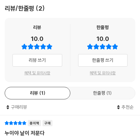
6년, 이들 시인이 시인으로 등단한 시기에서부터 따지면 약 399년, 근 40
리뷰/한줄평
2
0년이라는 시간을 지나서도 여전히 잠들지 않는 시의 목소리로 독자를 깨
웁니다. 올해부터 문학동네포에지는 만듦새에 변화를 주어 더 가볍고 더
투명한 스타드림 표지 종이로 커버를 한 겹 더 입혔습니다. 시리즈의 통일
리뷰
한줄평
된 디자인을 지키면서도 정성을 겹으로 두른 방식을 고심한 결과물입니다.
10.0
10.0
8차분에서는 이향지 시인의 네번째 시집 『내 눈앞의 전선』을 71번으로 내
세웁니다. “시가 언(言)이라고 생각하는 이들에게 내 시는 미래로 보일 것
리뷰 쓰기
한줄평 쓰기
이다”(시인의 말)라고 선언했던 2002년을 지나 이향지 시인은 말합니다.
“이렇게나 많은 여자가 내 안에 복작대고 있었음을 확인한다. 숨을 곳이 없
혜택 및 유의사항
혜택 및 유의사항
다.”(개정판 시인의 말) 문학동네포에지는 여성 시인이 시리즈의 선두에
나선 만큼 숨어 있고 숨겨져 있던 여성 시인들의 목소리, 시대를 앞서 묵묵
리뷰
1
한줄평
1
히 제 시의 발성으로 온몸을 써왔던 여성 시인들을 보다 적극적으로 찾고
손을 내밀 참이기도 합니다.
구매리뷰
추천순
2.
이번 8차분 개요는 다음과 같습니다. 1989년 『월간문학』으로 등단한 이
종이책
구매
향지 시인이 2003년 천년의시작에서 출간한 네번째 시집 『내 눈앞의 전
누이야 날이 저문다
선』을 20년 만에 문학동네포에지 71번으로 복간합니다. 1957년 『문학예