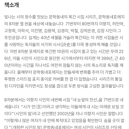
책소개
빛나는 시의 정수를 맛보는 문학동네의 복간 시집 시리즈, 문학동네포에지
의 8차분 열 권을 세상에 내놓습니다. 71번부터 80번까지 이향지, 허만하,
고정희, 이하석, 이진명, 김용택, 김경미, 박철, 김박은경, 김참 시인이 그
주인공입니다. 길게는 40년 세월을 거슬러 복간되는 이 귀한 시집들은 시
를 사랑하는 독자들의 서가와 시사(詩史)를 더욱 풍성하게 해줄 것입니
다. 이번 8차분 포에지로 복간한 10권의 시집이 품고 있는 시간은 무려 22
6년, 이들 시인이 시인으로 등단한 시기에서부터 따지면 약 399년, 근 40
0년이라는 시간을 지나서도 여전히 잠들지 않는 시의 목소리로 독자를 깨
웁니다. 올해부터 문학동네포에지는 만듦새에 변화를 주어 더 가볍고 더
투명한 스타드림 표지 종이로 커버를 한 겹 더 입혔습니다. 시리즈의 통일
된 디자인을 지키면서도 정성을 겹으로 두른 방식을 고심한 결과물입니다.
8차분에서는 이향지 시인의 네번째 시집 『내 눈앞의 전선』을 71번으로 내
세웁니다. “시가 언(言)이라고 생각하는 이들에게 내 시는 미래로 보일 것
이다”(시인의 말)라고 선언했던 2002년을 지나 이향지 시인은 말합니다.
“이렇게나 많은 여자가 내 안에 복작대고 있었음을 확인한다. 숨을 곳이 없
다.”(개정판 시인의 말) 문학동네포에지는 여성 시인이 시리즈의 선두에