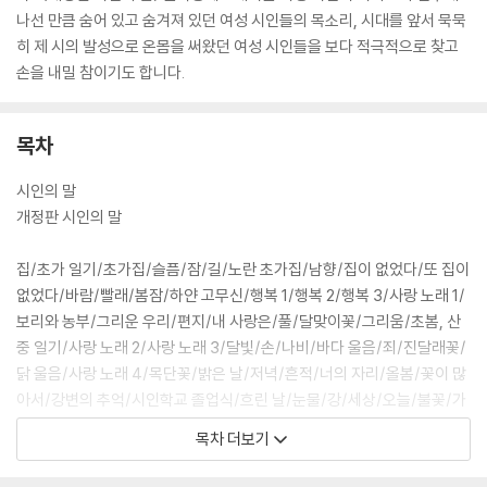
나선 만큼 숨어 있고 숨겨져 있던 여성 시인들의 목소리, 시대를 앞서 묵묵
히 제 시의 발성으로 온몸을 써왔던 여성 시인들을 보다 적극적으로 찾고
손을 내밀 참이기도 합니다.
목차
시인의 말
개정판 시인의 말
집/초가 일기/초가집/슬픔/잠/길/노란 초가집/남향/집이 없었다/또 집이
없었다/바람/빨래/봄잠/하얀 고무신/행복 1/행복 2/행복 3/사랑 노래 1/
보리와 농부/그리운 우리/편지/내 사랑은/풀/달맞이꽃/그리움/초봄, 산
중 일기/사랑 노래 2/사랑 노래 3/달빛/손/나비/바다 울음/죄/진달래꽃/
닭 울음/사랑 노래 4/목단꽃/밝은 날/저녁/흔적/너의 자리/올봄/꽃이 많
아서/강변의 추억/시인학교 졸업식/흐린 날/눈물/강/세상/오늘/불꽃/가
을 산/사랑 노래 5/죽음/보리/봄이 올 것이냐/저문 산길/저문 산에서 돌
목차 더보기
아와/누이야 날이 저문다/못질/가을 편지/슬픈 이마/절망/시인 두 사람/
꽃등/아침/낮/노을/저묾/동구/2월/예수님과 진달래/밤비/봄 처녀