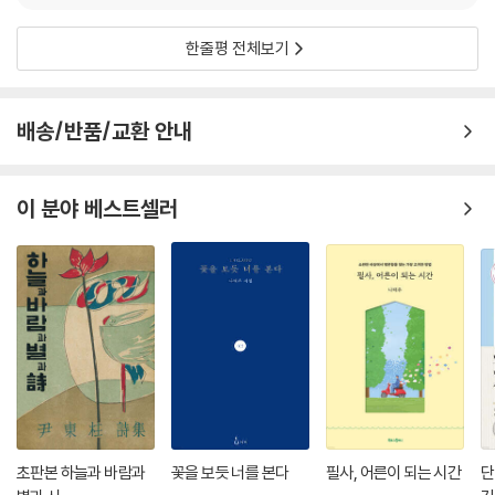
상』으로 등단한 김참 시인이 1999년 세계사에서 출간한 첫 시집 『시간이
멈추자 나는 날았다』를 24년 만에 문학동네포에지 80번으로 복간합니다.
한줄평 전체보기
3.
문학동네포에지는 파스텔톤의 열 가지 컬러로 출간됩니다. 해설이 따로 실
배송/반품/교환 안내
리지 않는 시집 시리즈, 추천사도 따로 박히지 않는 시집 시리즈, 시인의 약
력과 시인의 자서와 시인의 시로만 꿰는 시집 시리즈, 시인의 시 가운데 미
리 보기로 어떠한가 싶어 고른 한 편의 시를 책 뒷면에 새겼습니다. 문학동
이 분야 베스트셀러
네포에지는 시간을 거슬러 찬찬히 행하는 시로의 이 뒤로 걷기를 통해 파
묻혀 있을 수밖에 없었던 시집을 발굴하고, 숨어 있기 좋았던 시집을 골라
내며, 책장 밖으로 떨어져 있던 시집을 집어 서가에 다시 꽂는 일을 게을리
하지 않음으로써 한국 시사를 관통함에 있어 필요충분조건이 되는 시의 독
본들을 여러분들에게 친절히 제공해드릴 참입니다. 출발의 본거지는 제각
각 달랐으나 도착의 안식처는 모두 한데로, 문학동네포에지 안에서 유연성
다해 섞이고 개연성 있게 엮인 가운데 한 차에 열 권씩 펼친 시의 병풍은 저
마다 다양한 개성으로 저마다 독특한 양식으로 저마다 특별한 사유로 시리
즈라는 줄자에서 보다 큼지막한 테두리로 우리를 시라는 리듬 속에 재미
속에 미침 속에 한껏 춤추게 할 것입니다.
초판본 하늘과 바람과
꽃을 보듯 너를 본다
필사, 어른이 되는 시간
단