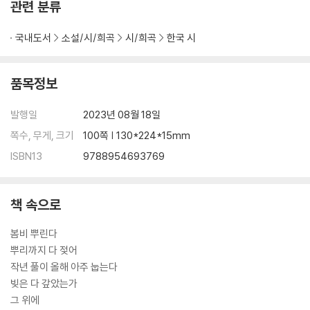
관련 분류
국내도서
소설/시/희곡
시/희곡
한국 시
품목정보
발행일
2023년 08월 18일
쪽수, 무게, 크기
100쪽 | 130*224*15mm
ISBN13
9788954693769
책 속으로
봄비 뿌린다
뿌리까지 다 젖어
작년 풀이 올해 아주 눕는다
빚은 다 갚았는가
그 위에