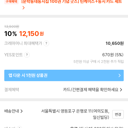
[문학동네동시집 100권 기념 굿즈] 틴케이스+동시 카드 세트
구매혜택
13,500
원
10
12,150
크레마머니 최대혜택가
10,650원
YES포인트
670원 (5%)
5만원 이상 구매 시 2천원 추가 적립
앱 다운 시 1천원 상품권
결제혜택
카드/간편결제 혜택을 확인하세요
배송안내
서울특별시 영등포구 은행로 11(여의도동,
변경
일신빌딩)