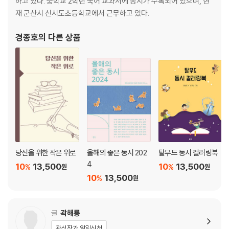
하고 있다. 중학교 2학년 국어 교과서에 동시가 수록되어 있으며, 현
재 군산시 신시도초등학교에서 근무하고 있다.
경종호
의 다른 상품
당신을 위한 작은 위로
올해의 좋은 동시 202
탈무드 동시 컬러링북
4
10
13,500
10
13,500
%
%
원
원
10
13,500
%
원
글
곽해룡
관심작가 알림신청