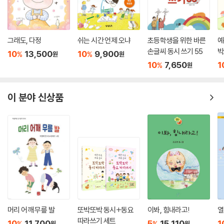
그래도, 다정
쉬는 시간 언제 오냐
초등학생을 위한 바른
예
손글씨 동시 쓰기 55
박
10
13,500
10
9,900
%
%
원
원
10
7,650
1
%
원
이 분야 신상품
머리 어깨 무릎 발
또박또박 동시+동요
이봐, 힘내라고!
열