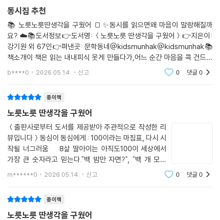
종이책
동시집 추천
📚 노릇노릇딴생각을 구웠어 🍞✨동시를 읽으면왜 마음이 말랑해질까
요? ☁️📚도서정보👉도서명: ＜노릇노릇 딴생각을 구웠어＞👉지은이:
강기원 외 67인👉펴낸곳: 문학동네@kidsmunhak@kidsmunhak📚
책소개이 책은 읽는 내내피식 웃게 만들다가,어느 순간 마음을 콕 건드려
요. 🌿“이거 내 이야기 같은데?”싶은 순간도 참 많았고요 😊《노릇노릇 딴
b****0
2026.05.14.
신고
0
댓글
0
생각을 구웠어》는
종이책
노릇노릇 딴생각을 구웠어
＜출판사로부터 도서를 제공받아 주관적으로 작성한 리
뷰입니다＞동심이 동심에게 : 100이라는 마침표, 다시 시
작될 너그러움⠀⠀8살 딸아이는 아직도100이 세상에서
가장 큰 숫자라고 믿는다."백 밤만 자면?", "백 개 모으
면!","백 번 연습하면 안 되는 게 없대!"⠀⠀그 말을 들을
m******0
2026.05.14.
신고
0
댓글
0
때마다 나는 웃으면서도가슴이 찌르르 해진다.100번 해
도 안 되는 게 있다는 걸너무 잘 아는 어른이니까.
종이책