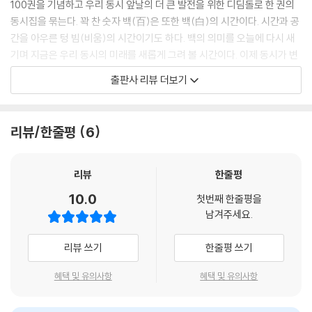
100권을 기념하고 우리 동시 앞날의 더 큰 발전을 위한 디딤돌로 한 권의
동시집을 묶는다. 꽉 찬 숫자 백(百)은 또한 백(白)의 시간이다. 시간과 공
간을 아우른 텅 빔(비움)의 시간이기도 하다. 백의 의미를 오늘에 다시 새
기며 지금은 우리 동시의 미래를 새롭게 그려 볼 시간이다. 이제 동시가 변
방에서 당당히 우리 문학의 중심 장르로 우뚝 서는 날을 가슴 설레며 기대
출판사 리뷰 더보기
해 본다. _유강희(시인, ‘문학동네동시집’ 기획위원)
“쿵, 쿵, 쿵 심장 뛰는 소리 느껴지지?”
리뷰/한줄평
6
2008년부터 18년간, 71인의 시인, 84인의 화가, 수많은 독자들과
“경쾌한 걸음”으로 “어느 데인지 참 좋은 데”를 향해 걸어온 문학동네동
시집, 어느새 100권!
리뷰
한줄평
2008년 문학동네는 가라앉은 ‘동시문단에 신선한 활력을 불어넣고 동시
10.0
첫번째 한줄평을
를 사랑하는 독자에게는 잔잔한 즐거움을 선사하고 싶다’(초대기획위원
남겨주세요.
안도현)는 생각으로 문학동네동시집 시리즈를 기획했다. 이미 출간되어
있던 『선생님을 이긴 날』을 1번으로 삼고, 그해 11월 『불량 꽃게』 『맛의 거
리뷰 쓰기
한줄평 쓰기
리』 『고양이의 탄생』을 동시에 선보이면서 당찬 출발을 알렸다. 이 노정은
우리 어린이문학의 빈 자리를 채우고 동시문단을 새로운 에너지로 꿈틀거
혜택 및 유의사항
혜택 및 유의사항
리게 했다. 변방에서 묵묵히 창작해 오던 시인들이 품고 있던 동시들은 부
화하여 날아올랐고, 독자들과 비평가들을 더욱 활발히 동시문단으로 이끌