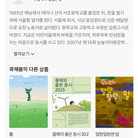
1965년 해남에서 태어나 산이 서초등학교를 졸업한 뒤, 돈을 벌기
위해 서울행 열차를 탔다. 서울에 와서, 식당 종업원으로 신문 배달원
으로 공장 노동자로 살아왔다. 중학교와 고등학교 과정은 검정고시로
마쳤다. 지금은 어린이들에게 바둑을 가르치며, 하루하루 반성문을
쓰는 마음으로 동시를 쓰고 있다. 2007년 제 15회 눈높이아동문학
대전 동시 부문에 당선되었고, 제6회 푸른문학상 새로운 시인상을 받
펼쳐보기
았으며 오늘의 동시문학상, 김장생문학상, 연필시문학상, 전태일문
학상, 방정환문학상 등을 받았다. 지은 책으로는 동시집 『맛의 거리』,
곽해룡
의 다른 상품
『입술 우표』, 『이 세상 절반은 나』, 『축구공
뿔
올해의 좋은 동시 202
말랑말랑한 말