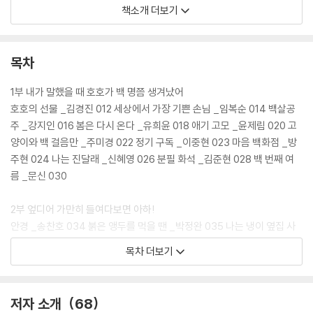
하 웃음이, 웅크린 어깨를 쫙 펴 주는 힘이, 달뜬 설렘이, 아하 하는 깨달음
책소개 더보기
이, 기막힌 우주의 비밀이, 백만 배는 더 잘 보이고 더 잘 들리는 눈과 귀가,
재미가 주르르 흘러내린다. 작품을 읽다 보면 숫자 ‘100’을 자주 만날 수 있
는데, 이엔 동시문단의 전에 없는 신나는 사건인 동시집 시리즈 ‘100’을 기
목차
념하고자 한 시인들의 기쁨과 바람이 담겨 있다.
1부 내가 말했을 때 호호가 백 명쯤 생겨났어
아이들은 자유로우며, 용감무쌍하고, 정답이 없는 세계를 향해 나아가는
호호의 선물 _김경진 012 세상에서 가장 기쁜 손님 _임복순 014 백살공
존재이다. 아이들은 온 힘을 다해 자라나고 있다. 동시도 그러하다. 손바닥
주 _강지인 016 봄은 다시 온다 _유희윤 018 애기 고모 _윤제림 020 고
만 한 이 동시집을 꽉 깨물어 보자. 어디를 먼저 베어 물든 그 안에서 눈이
양이와 백 걸음만 _주미경 022 정기 구독 _이중현 023 마음 백화점 _방
번쩍 뜨이는 세계가 터져 나올 것이다.
주현 024 나는 진달래 _신혜영 026 분필 화석 _김준현 028 백 번째 여
름 _문신 030
2부 엎디어 가만히 들여다보면 아하!
안경 _송찬호 034 붉은 앵두를 먹을 땐 _박정완 035 나는 냉이 옆집 사
는 꽃다지 _김용택 036 바지락 캐기 _최종득 038 바다에 온 인형 _안학
목차 더보기
수 040 이쁘다 _박혜선 041 백여우 _장옥관 042 100도를 기다리며 _
김성민 044 소원을 이뤄 봐 _진현정 046 달빛벌레 _함기석 048 또야 _
함민복 049 백 번 넘게 숲의 문을 두드렸다면 _김철순 050
저자 소개
68