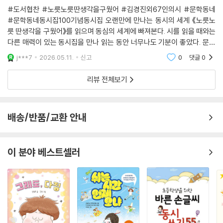
노릇노릇 딴생각을 구웠어
#도서협찬 #노릇노릇딴생각을구웠어 #김경진외67인의시 #문학동네
#문학동네동시집100기념동시집 오랜만에 만나는 동시의 세계 《노릇노
릇 딴생각을 구웠어》를 읽으며 동심의 세계에 빠져본다. 시를 읽을 때와는
다른 매력이 있는 동시집을 만나 읽는 동안 너무나도 기분이 좋았다. 문학
동네 동시집 100 기념으로 한 권의 동시집에 68인의 시인의 동시를 만날
j***7
2026.05.11.
신고
0
댓글
0
수 있었다. 동시집을 읽으
리뷰 전체보기
배송/반품/교환 안내
이 분야 베스트셀러