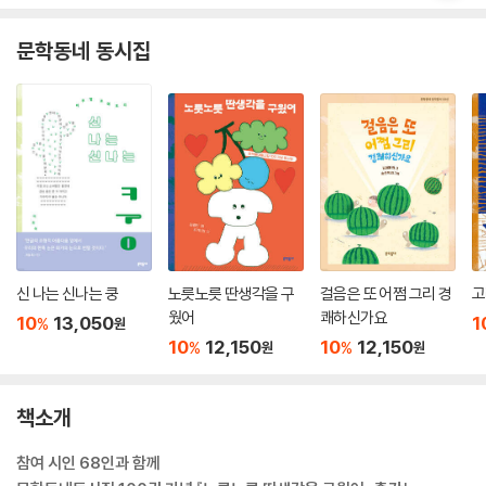
문학동네 동시집
신 나는 신나는 쿵
노릇노릇 딴생각을 구
걸음은 또 어쩜 그리 경
고
웠어
쾌하신가요
10
13,050
1
%
원
10
12,150
10
12,150
%
%
원
원
책소개
참여 시인 68인과 함께