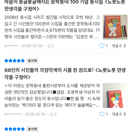
글의 생김새와 어휘를 활용한 시각시와 말놀이, 한자의 자형을 해체한 파
마음이 몽글몽글해지는 문학동네 100 기념 동시집 <노릇노릇
자시, 사투리 동시, 산문시, 이야기동시 등 시인들이 언어 질서를 주무르고
딴생각을 구웠어>
뒤집는 다양한 실험이 이어졌다.
2008년 동시집 시리즈 발간을 시작으로 꼬박 18년.. 그
18년이 흐르는 사이 젊은 시인은 중견이 되었고 공모전으로 시세계를 처
길고 긴 시간동안 100권의 시집을 출간한 문학동네.100
음 선보인 시인들은 심사 자리에 앉게 되었다. “새로운” “변곡점” “갱
권의 시집을 출간하면서 4,675편의 작품을 담았대요. 71
신”의 수사와 함께해 온 문학동네동시집은 동시의 본질인 동심에 기대어
명의 시인들과 말이죠~그런데 이번에는 "김경진 외 67
자기 쇄신을 거듭해 온 시인들과 독자들의 사랑을 연료 삼아 끝이 정해지
인의 시"라고 되어 있어요. 3명의 선생님들은 미발표작이
s*****l
2026.05.29.
신고
1
댓글
0
지 않은 설레는 이야기를 계속 써 나갈 것이다.
없어서 싣지 못했다고 하더라고요~ 좀 아쉬웠지만, 그래
도 ＜노릇노릇 딴생각을 구웠어＞ 제목만큼이나 상상
종이책
68인의 시인들의 각양각색의 시를 한 권으로! <노릇노릇 딴생
각을 구웠어>
⭐️이 리뷰는 문학동네 출판사로부터 도서를 제공받아 작
성한 개인적인 감상평입니다■글밥 : 초등학생 이상의 아
이들이 읽기 좋은 정도의 동시입니다■한 줄 평 : 시 속에
숨어있는 '백(100)'을 찾으며 읽는 재미가 쏠쏠해요~알
록달록 귀여운 표지가 인상적인＜노릇노릇 딴생각을 구
b******1
2026.05.16.
신고
1
댓글
0
웠어＞표지만 보고 내지에도 비슷한 느낌의 그림이담겨
있을까?! 하고 기대를 하며 펼쳤는데의외로 내