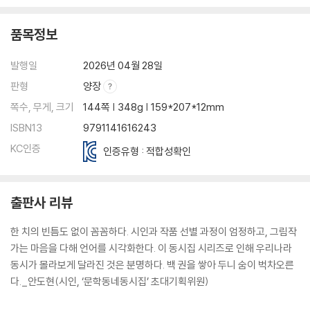
품목정보
발행일
2026년 04월 28일
판형
양장
쪽수, 무게, 크기
144쪽 | 348g | 159*207*12mm
ISBN13
9791141616243
KC인증
인증유형 : 적합성확인
출판사 리뷰
한 치의 빈틈도 없이 꼼꼼하다. 시인과 작품 선별 과정이 엄정하고, 그림작
가는 마음을 다해 언어를 시각화한다. 이 동시집 시리즈로 인해 우리나라
동시가 몰라보게 달라진 것은 분명하다. 백 권을 쌓아 두니 숨이 벅차오른
다._안도현(시인, ‘문학동네동시집’ 초대기획위원)