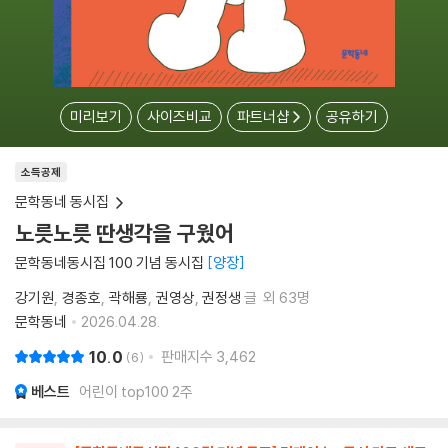
미리보기
사이즈비교
파트너샵
공유하기
소득공제
문학동네 동시집
노릇노릇 딴생각을 구웠어
문학동네동시집 100 기념 동시집
양장
강기원
경종호
곽해룡
권영상
권정생
글
외 63명
문학동네
2026.04.28.
10.0
판매지수
3,462
6
베스트
어린이 top100 2주