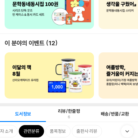
이 분야의 이벤트
12
리뷰/한줄평
도서정보
배송/반품/교환
6
자 소개
관련분류
품목정보
출판사 리뷰