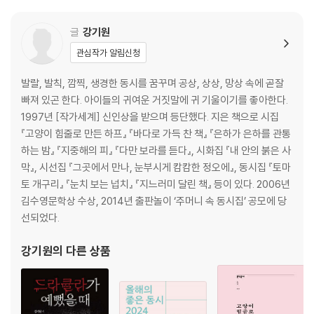
3부 몰랑몰랑 부풀어 올라 대대손손 이어지는 전래 동화처럼
곰빵 _김현서 054 백에 대한 동시 _김창완 055 벌이랑 둘이 커다란 나무
글
강기원
통 속에 갇히면 _김개미 056 백요일 _신민규 058 계란으로 바위 치기 _
관심작가 알림신청
양슬기 060 하나만 _안진영 062 착하고, 착하고, 또 착하고? _장동이 0
64 백일몽 _장세정 066 새똥이 하얀 이유 _안도현 068 마을이 새로 생
발랄, 발칙, 깜찍, 생경한 동시를 꿈꾸며 공상, 상상, 망상 속에 곧잘
겼어요 _성명진 070
빠져 있곤 한다. 아이들의 귀여운 거짓말에 귀 기울이기를 좋아한다.
1997년 [작가세계] 신인상을 받으며 등단했다. 지은 책으로 시집
4부 간질간질 발바닥 속에 사나 눈 밑 작은 웅덩이 속에 사나
『고양이 힘줄로 만든 하프』 『바다로 가득 찬 책』 『은하가 은하를 관통
고양이와 나의 갸웃 _정연철 074 실개천 _경종호 076 네 생일에 부쳐 _
하는 밤』 『지중해의 피』 『다만 보라를 듣다』, 시화집 『내 안의 붉은 사
김현욱 078 길치의 길 안내 _임희진 080 기분의 정체 _최휘 082 없다!
막』, 시선집 『그곳에서 만나, 눈부시게 캄캄한 정오에』, 동시집 『토마
_이상교 083 마음먹다 _변은경 084 어느 전교 회장의 하소연 _박해정
토 개구리』 『눈치 보는 넙치』 『지느러미 달린 책』 등이 있다. 2006년
086 빈방 _조성국 088 내가 처음 배운 말 _권영상 089 내가 어렵고 힘
김수영문학상 수상, 2014년 출판놀이 ‘주머니 속 동시집’ 공모에 당
든 일 만났을 때 _이준관 090 내가 백 번째 앞구르기를 했을 때 _임수현 0
선되었다.
92 백 번 찍어 안 넘어가는 나무 _곽해룡 093 재미있는 개미 세상 _신현
득 094
강기원
의 다른 상품
5부 걱정할 필요 없다 우리 옆집에는 김순옥 할머니가 산다
꽃밭 _강정규 098 봄 입학식 _김은영 099 틀려도 꽃! _오인태 100 비