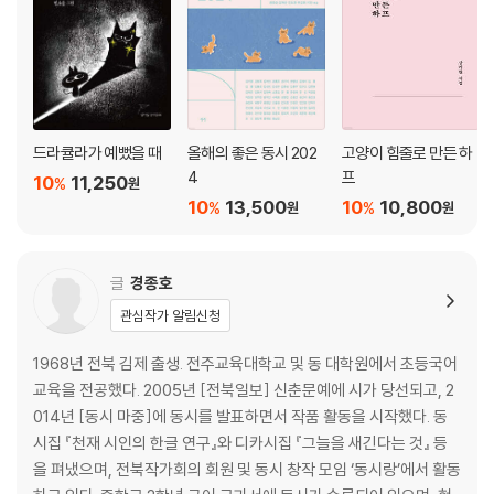
오는 날 _권오삼 101 김순옥 할머니 _박성우 102 뭍에서 전학 온 아이 _
이세기 104 명품이 어디 따로 있냐 _서정홍 106 아윌비백 I’ll be back _
송진권 108 백 번 천 번 _박철 110 받침 _박방희 112 모댐이풀꽃 _권정생
113
6부 숨어 있던 말들 다 데려와 노래는 참지 말고 불러야 해
드라큘라가 예뻤을 때
올해의 좋은 동시 202
고양이 힘줄로 만든 하
아직 안 온 것들 _임미성 116 물비늘의 주인 _송현섭 117 고독 연습 _김성
4
프
10
11,250
%
원
은 118 날아라 돌멩이 _조정인 119 웃는 눈 _송선미 120 붉은 열매 _이안
10
13,500
10
10,800
%
%
원
원
121 눈동자 _정유경 122 조개 이야기 _김륭 124 내가 백 번째 나무에 입
맞추었을 때 _유강희 126 백한 번째의 그림 _강기원 128
글
경종호
관심작가 알림신청
1968년 전북 김제 출생. 전주교육대학교 및 동 대학원에서 초등국어
교육을 전공했다. 2005년 [전북일보] 신춘문예에 시가 당선되고, 2
014년 [동시 마중]에 동시를 발표하면서 작품 활동을 시작했다. 동
시집 『천재 시인의 한글 연구』와 디카시집 『그늘을 새긴다는 것』 등
을 펴냈으며, 전북작가회의 회원 및 동시 창작 모임 ‘동시랑’에서 활동