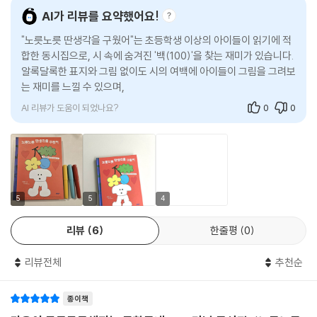
었다. 이는 다음 동시집 출간으로 이어지는 순환 고리를 만들었다.
AI가 리뷰를 요약했어요!
그리고 마침내 2026년 문학동네동시집 시리즈는 100번째 걸음을 떼어
"노릇노릇 딴생각을 구웠어"는 초등학생 이상의 아이들이 읽기에 적
놓았다. 편수로는 4675편. 동시집 시리즈가 100권 규모에 이른 것은 어
합한 동시집으로, 시 속에 숨겨진 '백(100)'을 찾는 재미가 있습니다.
린이문학 분야에서 전례 없는 성과로, 꽉 막힌 길을 뚫고 울퉁불퉁한 길을
알록달록한 표지와 그림 없이도 시의 여백에 아이들이 그림을 그려보
내달려온 시인들의 맹렬한 시적 탐구와 모험, 화가들의 충실한 해석과 구
는 재미를 느낄 수 있으며, 71명의 시인들이 참여하여 다양한 시를 한
현, 동시의 의미를 밝히는 해설과 이에 화답하는 독자의 관심이 차곡차곡
권으로
쌓인 결과다.
AI 리뷰가 도움이 되었나요?
0
0
기존 동시문단에 파장을 일으킨 신선한 반란
문학동네동시집은 동시문단의 지형을 바꿔 나가며 동시의 변모를 이끌어
왔다. 곱게 포장된 세계와 착하게 편집된 아이와 관습적 상상에서 벗어나,
어린이문학에서 금기시해 오거나 잘 다뤄지지 않았던 성(性)과 같은 주
제, 없는 존재로 외면당해 왔던 ‘나쁜 아이’(그러나 어린이 바로 그 자체)를
5
5
4
끌어들였다. 아이들을 품위 있는 하나의 완전체, 주체적 존재로 존중하면
리뷰
6
한줄평
0
서 어린이 삶에 바짝 밀착한 동시는 물론 어린이를 둘러싼 사회 흐름과 발
맞춰 가며 안전한 세계의 배면인 할퀴어진 세계(일본군 ‘위안부’, 제주 4·3
리뷰전체
추천순
사건, 세월호 참사, 구제역 사태, 노동권 문제, 농촌 공동화 같은) 역시 보
여 주며 사유의 폭을 넓혀 왔다.
형식 면에서는 전통 가락을 계승한 동시조부터 현대적 감각의 랩 동시, 한
종이책