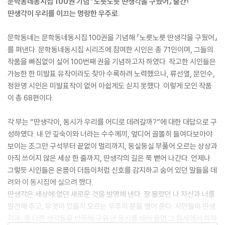
문학동네동시집 100권 기념 『노릇노릇 딴생각을 구웠어』
출간!
딴생각이 우리를 이끄는 명랑한 우주로.
문학동네는 문학동네동시집 100권을 기념해 『노릇노릇 딴생각을 구웠어』
를 펴낸다. 문학동네동시집 시리즈에 참여한 시인은 총 71인이며, 그들의
작품을 빠짐없이 실어 100번째 권을 기념하고자 하였다. 작고한 시인들은
가능한 한 미발표 유작이라도 찾아 수록하려 노력했으나, 류선열, 문인수,
정완영 시인은 미발표작이 없어 아쉽게도 싣지 못했다. 이렇게 모인 작품
이 총 68편이다.
각 부는 “딴생각이, 동시가 우리를 어디로 데려갈까?”에 대한 대답으로 구
성하였다. 내 안 깊숙이와 너라는 수수께끼, 엎디어 골똘히 들여다보아야
보이는 조그만 구석부터 끝없이 멀리까지, 둥실둥실 부풀어 오르는 상상과
아직 쓰이지 않은 세상 한 줄까지, 딴생각의 길은 쭉 뻗어 나간다. 언제나
그렇듯 시인들은 온몸이 더듬이처럼 신호를 감지하고 숨어 있던 말들을 데
려와 이 동시집에 실으려 했다.
딴생각은 세상에 없던 새로운 것을 발명해 낸다. 잘 몰랐던 나 자신과 너를
발견해 주고, 무엇이 있을지 모르는 우주의 문을 열어 준다. 시인들이 딴생
각과, 좀 다른 생각들을 반죽해 구워 낸 동시를 베어 물면 그 틈새에서 하하