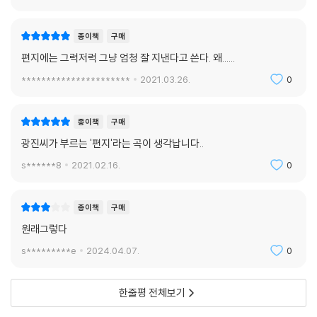
_「장편(掌篇)」에서
종이책
구매
저것은,
편지에는 그럭저럭 그냥 엄청 잘 지낸다고 쓴다. 왜......
두보가 강변 주막에다
**********************
2021.03.26.
0
조복(朝服)을 저당잡히고
아침부터 취해 울던 날에
종이책
구매
광진씨가 부르는 '편지'라는 곡이 생각납니다..
그의 술잔 속을 들락거리던 허연 수염이거나,
거기 매달려 흔들리던
s******8
2021.02.16.
0
그 무엇이다
종이책
구매
그것이, 지금
원래그렇다
짜장면을 먹다가 느닷없이 엉엉 울기에
s*********e
2024.04.07.
0
왜 우느냐 했더니
“단무지가 너무 맛있어서”라고 하고는
한줄평 전체보기
다시 또 울더라는 이 고장 시인