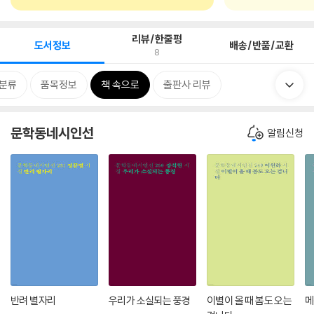
리뷰/한줄평
도서정보
배송/반품/교환
8
분류
품목정보
책 속으로
출판사 리뷰
문학동네시인선
알림신청
반려 별자리
우리가 소실되는 풍경
이별이 올 때 봄도 오는
메