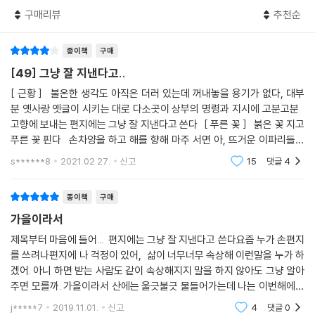
구매리뷰
추천순
오래전에 이고 살던
구름의 안색과 하늘 낯의 인상을
대조하며
종이책
구매
서로의 잔을 채우고 있었다
[49] 그냥 잘 지낸다고..
[ 근황 ] 불온한 생각도 아직은 더러 있는데 꺼내놓을 용기가 없다, 대부
넘치게
분 옛사랑 옛글이 시키는 대로 다소곳이 상부의 명령과 지시에 고분고분
_「면민회(面民會)」 전문
고향에 보내는 편지에는 그냥 잘 지낸다고 쓴다 [ 푸른 꽃 ] 붉은 꽃 지고
푸른 꽃 핀다 손차양을 하고 해를 향해 마주 서면 아, 뜨거운 이파리들의
“뜨고 붓고 눋고 타고” 네 어절로 요약되는 “이고 살던” 삶의 굴곡들. 서로
눈부신 개선 열흘 싸움에 지친 꽃들이 피 흘리며 떨어
s******8
2021.02.27.
신고
15
댓글
4
의 그것을 아는 ‘면민회’이기에 서로의 잔을 넘치게 채워도 좋은 것이리라.
내 삶을 네가, 네 삶을 내가 알아주는 일. 그것이 결국 너와 나를 ‘계속 살아
종이책
구매
감’으로 이끄는 일이라는 것을 아는 시인이기 때문일 것이다, 이번 시집 곳
가을이라서
곳에서 눈물 흘리는 이를 마주하게 되는 것은. 그 시들이 유독 빛나는 것은.
제목부터 마음에 들어... 편지에는 그냥 잘 지낸다고 쓴다요즘 누가 손편지
슬퍼서,
를 쓰려나편지에 나 걱정이 있어, 삶이 너무너무 속상해 이런말을 누가 하
겠어. 아니 하면 받는 사람도 같이 속상해지지 말을 하지 않아도 그냥 알아
주면 모를까. 가을이라서 산에는 울긋불긋 물들어가는데 나는 이번해에도
온종일
특별나게 한것이 없어서 그냥 시집을 사봤는데너무너무 좋다.. 웃기도하
구두 한 켤레도 완성하지 못하고
j*****7
2019.11.01.
신고
4
댓글
0