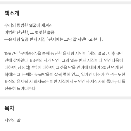
책소개
우리의 평범한 얼굴에 새겨진
비범한 단단함, 그 떳떳한 슬픔
―윤제림 일곱 번째 시집 『편지에는 그냥 잘 지낸다고 쓴다』
1987년 『문예중앙』을 통해 등단한 윤제림 시인이 『새의 얼굴』 이후 6년
만에 찾아왔다. 63편의 시가 담긴, 그의 일곱 번째 시집이다. 인간다움에
대하여, 상생(相生)에 대하여, 그것을 담을 언어에 대하여 30년 넘게 천
착해온 그. 눈에는 눈물방울이 살짝 맺혀 있고, 입가엔 미소가 흐르는 듯한
표정의 윤제림 시 화자들은 이번 시집에서도 인간사 세상사의 틈바구니를
진중히 들여다본다.
목차
시인의 말