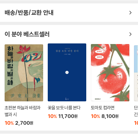
박용래처럼
배송/반품/교환 안내
내 앞에서
울고 있다
_「억새―금강의 가을」 전문
이 분야 베스트셀러
우는 사람과 그를 바라보는 사람. 슬픔의 이유를 쉽게 묻지 않고 또 쉽게 연
민하거나 이해했다 말하지 않는 자세는 윤제림 시에 한결같이 흐르는 정서
이기도 하다. 두보나 박용래, 김종삼, 강우식 등과 같은 시인이나 화가 이중
섭, 효봉 스님, 명창 김연수, 산악인 박영석 실존 인물을 호명하고 기리는
것 역시 지난 시집과 맥이 통한다. 실존했던 이의 삶이 소재가 되었을 때 생
기는 또렷하고 구체적인 감정과 감각들이 그에게 중요했으리라. “이 땅의
시는 이 땅의 굴곡진 역사만큼 개개인의 삶에 작용한 압력과 그로 인한 고
통과 슬픔을 기록했다. 이 기록에 깊음이 없다고 말할 수 없지만, 윤제림 시
의 깊이는 좀 다른 데서 출현한다. 가령, 우리의 평범한 얼굴에 새겨진, 비
초판본 하늘과 바람과
꽃을 보듯 너를 본다
토마토 컵라면
단
범한 단단함 같은 것.”(문학평론가 송종원, 해설에서)
별과 시
긴
10
11,700
10
8,100
%
%
원
원
10
2,700
1
%
원
불온한 생각도 아직은 더러 있는데
꺼내놓을 용기가 없다,