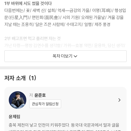
1부 바위에 시도 썼을 것이다
다음번에는/ 꽃/ 새벽 산/ 설희/ 억새―금강의 가을/ 이명(耳鳴)/ 행성입
문(行星入門)/ 면민회(面民會)/ 시의 기원/ 오래된 가을날/ 겨울 강을
지날 때는 조용히/ 달은 즈믄 사람에/ 수태고지/ 일행/ 제주 풍경
2부 배고프면 먹고 졸리면 자는 것
가난 타령―명창 김연수를 생각함/ 가위―효봉 약전/ 윤용하, 당신 생각/
저(猪)씨 문중에 보내는 사과 서한/ 전원교향곡/ 좋은 친구들/ 오래오래
목차 더보기
학생이신,―육주 홍기삼 선생님 고희에/ 타격왕/ 현암사―강우식 시집
『사행시초(四行詩抄)』/ 만공 약전/ 자화상/ 아름다움에 대하여/ 1972
년, 발행인 이병철, 삼성문화문고 18, 조선불교유신론/님의 침묵/ 길 떠나
저자 소개
1
는 가족―이중섭 그림/ 벌꿀비누 3000번/ 박녹주를 듣는 밤/ 방산몽유록
(芳山夢遊錄)/ 설산 위의 남산 코끼리에게―산악인 박영석을 보내는 노
래
저
윤준호
관심작가 알림신청
3부 불온한 생각도 아직은 더러 있는데
나쁜 상상/ 바다엔 불공정 거래가 많다/ 그날/ 슬픈 날의 제화공/ 그때에
윤제림
저것들이/ 홍어를 먹다가/ 화물의 종류에 대하여/ 거의 격추되고, 겨우 몇
충북 제천이 낳고 인천이 키워주었다. 동국대 국문과에서 말과 글을
대만/ 잠만 잘 사람/ 장편(掌篇)/ 나는 악당이다/ 근황/ 푸른 꽃/ 매미는