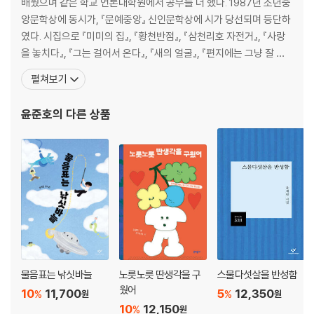
배웠으며 같은 학교 언론대학원에서 공부를 더 했다. 1987년 소년중
올해도 연습만 하다 갔구나/ 설렁탕집에서/ 용산역 앞에서
앙문학상에 동시가, 『문예중앙』 신인문학상에 시가 당선되며 등단하
였다. 시집으로 『미미의 집』, 『황천반점』, 『삼천리호 자전거』, 『사랑
4부 나만 못 본 게 아니라 아무도 못 봤다
을 놓치다』, 『그는 걸어서 온다』, 『새의 얼굴』, 『편지에는 그냥 잘 지
마리아와 카타리나는 쌍둥이처럼 닮았다/ 봄은 길게 눕는다/ 우주의 관
낸다고 쓴다』, 동시집으로 『거북이는 오늘도 지각이다』, 산문집으로
펼쳐보기
객/ 식인 사건 피의자에 대한 검사의 구형/ 피리는 치마 속에 들었네/ 할미
『젊음은 아이디어 택시다』, 『카피는 거시기다』, 『고물과 보물』 등이
꽃/ 그럴 수도 있겠다/ 신동/ 절 받으시오, 젊은이/ 한 남자와 두 여자/ 이
있다. 동국문학상, 불교문예작품상, 지훈문학상, 권태응문학상, 영랑
윤준호
의 다른 상품
발소 앞을 지나며/ 권학문(勸學文)/ 이산/ 화장(火葬)
시문학상을 수상했다. 2003년부
해설
| 떳떳한 슬픔의 얼굴
송종원(문학평론가)
물음표는 낚싯바늘
노릇노릇 딴생각을 구
스물다섯살을 반성함
웠어
10
11,700
5
12,350
%
%
원
원
10
12,150
%
원