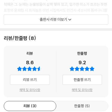
착해온 그. 눈에는 눈물방울이 살짝 맺혀 있고, 입가엔 미소가 흐르는 듯한
앉은뱅이 노인이 가면 어딜 가랴 생각한 게 잘못이었다. 산이 저 홀로 깊어
표정의 윤제림 시 화자들은 이번 시집에서도 인간사 세상사의 틈바구니를
져서 찾을 수가 없었다. 골골이 묻고 다녔으나 봤다는 사람은 없었다. 아니,
진중히 들여다본다.
출판사 리뷰 더보기
물어볼 사람조차 없었다. 혼자서 헤매다 날이 저물어 산을 내려왔다. 산도
따라 내려왔다. 막차 시간이었다.
사람으로 최상의 배역을 맡은 사람들은
이듬해 기일이던가. 허리 굽은 꽃 한 송이를 꼭 한 번 보았을 뿐이다. 그뒤
배고프면 먹고
리뷰/한줄평
8
로는 꽃도 할머니도 못 봤다. 나만 못 본 게 아니라, 아무도 못 봤다.
졸리면 잔다
--- 「할미꽃」중에서
_「저(猪)씨 문중에 보내는 사과 서한」에서
리뷰
한줄평
생의 윤리나 진실 혹은 비의에 복잡한 수식도, 화려한 미사여구도 사실은
8.6
9.2
불필요한지 모른다. 윤제림 시에는 군더더기 없는 묘사와 진술만으로 오랜
시력(詩歷)의 은근한 힘이 드러나고, 우리는 그가 부러 비워둔 침묵의 자
리마다에서 가만히 멈추어보아도 좋을 것이다.
리뷰 쓰기
한줄평 쓰기
비슷하게 한세상 살아온 사람들이
혜택 및 유의사항
혜택 및 유의사항
비슷비슷 뜨고 붓고 눋고 타고
그을린 얼굴로
리뷰
3
한줄평
5
솔밭에 차일을 치고 막걸리 여러 말 받아놓고