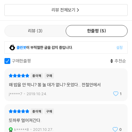
고 공감도하
울기만 하는
동료 곁에서
리뷰 전체보기
눈물쯤은 그냥 흐르게 놔두고
리뷰
3
한줄평
5
바늘 끝에 떨어지게 내버려두고
콧물이나 가끔
토시 낀 소매로 훔치며
클린봇
이 부적절한 글을 감지 중입니다.
설정
결국은
오늘의 구두를 다 짓고 있는 사람
구매한줄평
추천순
_「슬픈 날의 제화공」에서
종이책
구매
말이 끝나기 무섭게 운다 짐승처럼 운다
왜 밥을 안 먹니? 똥 눌 데가 없니? 웃었다... 전철안에서
17호실에…… 가면
j*****7
2019.10.24.
1
울지 않으려고
백주대로에서 통곡을 한다
종이책
구매
이 광경을
또하루 멀어져간다.
김종삼 시인이 물끄러미 바라보고 있었다
k*****8
2021.10.27.
0
길을 건너려다 말고