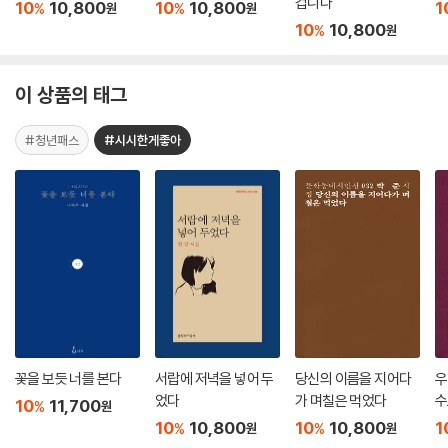
겁니다
10
10,800
10
10,800
1
%
%
원
원
10
10,800
%
원
이 상품의 태그
#청년패스
#시시한게좋아
꽃을 보듯 너를 본다
서랍에 저녁을 넣어 두
당신의 이름을 지어다
우
었다
가 며칠은 먹었다
수
10
11,700
%
원
10
10,800
10
10,800
1
%
%
원
원