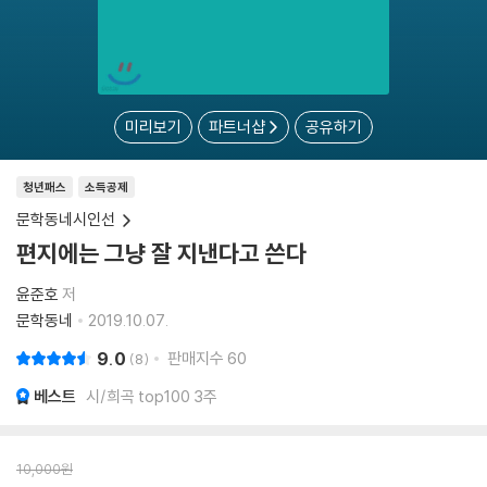
미리보기
파트너샵
공유하기
청년패스
소득공제
문학동네시인선
편지에는 그냥 잘 지낸다고 쓴다
윤준호
저
문학동네
2019.10.07.
9.0
판매지수
60
8
베스트
시/희곡 top100 3주
10,000
원