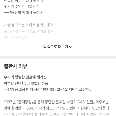
깨끗한 피와 시간과 눈물과
숫기의 주인 아니었던가
--- 「용산역 앞에서」중에서
게랑 물고기는 바다로 돌려보내고
춤추던 새들은 하늘로 날려보내고
바다와 모래밭은
제자리에 있게 하고
책 속으로 더보기
구름은
그냥 흘러가게 두고
출판사 리뷰
마침 심심해 보이는 들판의 소한테
사정 얘기를 잘 해서
우리의 평범한 얼굴에 새겨진
그 소가 너끈히 끌 만한 달구지나 한 대 빌려서
비범한 단단함, 그 떳떳한 슬픔
가장(家長)이 부르면 뒤도 아니 돌아보고
―윤제림 일곱 번째 시집 『편지에는 그냥 잘 지낸다고 쓴다』
냅다 뛰어오는
식구들만
1987년 『문예중앙』을 통해 등단한 윤제림 시인이 『새의 얼굴』 이후 6년
들꽃 다발처럼 싣고서
만에 찾아왔다. 63편의 시가 담긴, 그의 일곱 번째 시집이다. 인간다움에
--- 「길 떠나는 가족―이중섭 그림」중에서
대하여, 상생(相生)에 대하여, 그것을 담을 언어에 대하여 30년 넘게 천