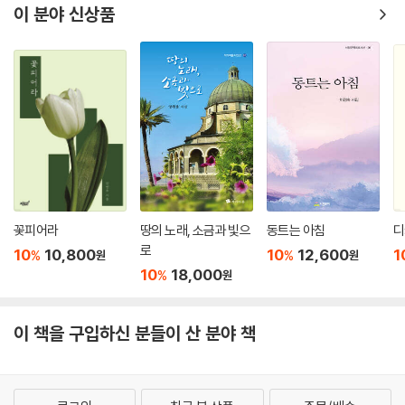
대부분 옛사람 옛글이 시키는 대로
이 분야 신상품
다소곳이
상부의 명령과 지시에
고분고분
고향에 보내는 편지에는 그냥
잘 지낸다고 쓴다
_「근황」 전문
떠나보내는 이들이 점점 많아지고, 시인은 자신이 선 자리를, 자신의 쓸모
를 돌아본다. “또 벌레가 되더라도 책벌레는 되고 싶지 않”으며, “무당벌
꽃피어라
땅의 노래, 소금과 빛으
동트는 아침
디
레나 자벌레만 되어도 당신을 위해/ 할 일이 있을 것 같”다고(「다음번에
로
10
10,800
10
12,600
1
%
%
원
원
는」). 모종의 허허로움을 품은 시인에게 지난 시간들은 어떤 의미가 되었을
10
18,000
%
원
지. 다가올 시간은 또 그에게 어떻게 새겨질지. 뭉근한 화롯불처럼 지긋이
타오를 그의 시세계가, 어디로 어떻게 이어갈지 또한 기대하며 기다리지
이 책을 구입하신 분들이 산 분야 책
않을 수 없다.
■ 시인의 말