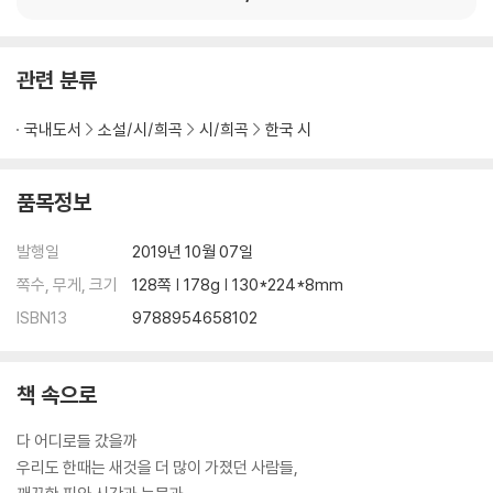
관련 분류
국내도서
소설/시/희곡
시/희곡
한국 시
품목정보
발행일
2019년 10월 07일
쪽수, 무게, 크기
128쪽 | 178g | 130*224*8mm
ISBN13
9788954658102
책 속으로
다 어디로들 갔을까
우리도 한때는 새것을 더 많이 가졌던 사람들,