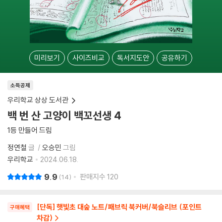
미리보기
사이즈비교
독서지도안
공유하기
소득공제
우리학교 상상 도서관
백 번 산 고양이 백꼬선생 4
1등 만들어 드림
정연철
글
오승민
그림
우리학교
2024.06.18.
9.9
판매지수
120
14
[단독] 햇빛초 대숲 노트/패브릭 북커버/북슬리브 (포인트
구매혜택
차감)