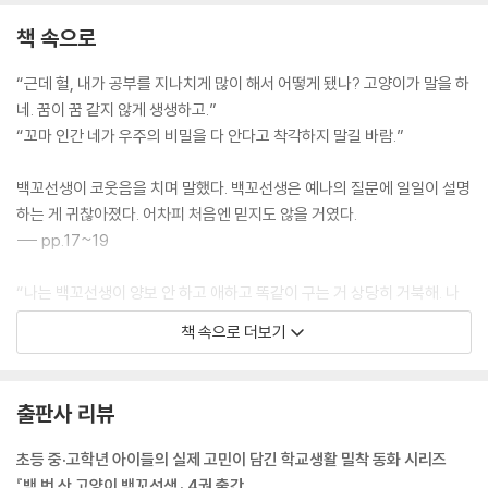
책 속으로
“근데 헐, 내가 공부를 지나치게 많이 해서 어떻게 됐나? 고양이가 말을 하
네. 꿈이 꿈 같지 않게 생생하고.”
“꼬마 인간 네가 우주의 비밀을 다 안다고 착각하지 말길 바람.”
백꼬선생이 코웃음을 치며 말했다. 백꼬선생은 예나의 질문에 일일이 설명
하는 게 귀찮아졌다. 어차피 처음엔 믿지도 않을 거였다.
--- pp.17~19
“나는 백꼬선생이 양보 안 하고 애하고 똑같이 구는 거 상당히 거북해. 나
이도 먹을 만큼 먹었잖아.”
책 속으로 더보기
없는 셈 치라고 할 땐 언제고 벌써 사사건건 간섭이라니. 백꼬선생은 꼬북
영감이 예나 편을 들자, 심기가 매우 불편했다. 예나는 꼬북영감이 마음에
출판사 리뷰
들었다. 꼬북영감과 한편이 되면 독불장군 같은 백꼬선생 마음대로는 되지
는 않을 것 같았다.“
초등 중·고학년 아이들의 실제 고민이 담긴 학교생활 밀착 동화 시리즈
--- p.28
『백 번 산 고양이 백꼬선생』 4권 출간