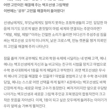
어떤 고민이든 해결해 주는 백꼬선생 그림책방
이번에는 ‘공부’ 고민을 해결하러 돌아왔다!
선생님에게도, 부모님에게도 말하지 못하는 초등학생들의 고민. 답답한 마
음에 자기도 모르게 뱉은 혼잣말이 마법 세계와 연결되는 주문이라면?
“제발, 제발, 제발!”이라는 간절한 소리가 들리면 어디선가 주섬주섬 짐을
싸는 백꼬선생. 오두막 미니어처, 낡은 크로스백, 만능 캣폰을 챙겨 의뢰인
의 고민을 해결해 주러 나타난다.
잠을 줄여 가며 공부해도 학교와 학원 숙제에 시달리는 네 번째 고객, 예나.
예나는 백꼬선생에게 자신과 늘 비교되는 친구의 시험을 망치고 마법으로
수학 경시대회에서 1등을 하게 해달라고 부탁한다. 과연 백꼬선생은 무사
히 예나의 고민을 해결할 수 있을까? 마법을 경험하고 난 후 수학 경시대회
당일, 예나는 스스로 어떤 선택을 하게 될까? 4권에서는 백꼬선생도 바짝
긴장하게 하는 새로운 마법 고수가 등장한다. 삐걱거리지만 앞으로 우당탕
나아가는 백꼬선생과 새로운 그림책 주인공 꼬북영감의 합동작전이 크고
작은 웃음을 자아낸다. 이제, 1등이 되고 싶은 모두에게 들려주는 이야기가
우리 앞에 숨 가쁘게 펼쳐진다.