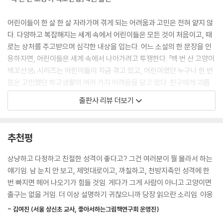
“근데 무슨 공부를 그렇게까지 함? 꼬북영감님 말마따나 초등학생이면 잘
어린이들이 한 살 한 살 자라가며 겪게 되는 어려움과 고민은 전혀 얕지 않
놀고 잘 먹고 그럼 되지 않음?”
다. 다양하고 복잡해지는 세계 속에서 어린이들은 모든 것이 처음이고, 때
“백꼬선생, 조선시대에서 왔어? 현실을 몰라도 너무 모른다.”
로는 상처를 주고받으며 심각한 내상을 입는다. 어느 소설의 한 문장을 인
“조선시대 살아 본 적은 있음.”
용하자면, 어린이들은 세계 속에서 나아가려고 투쟁한다. 「백 번 산 고양이
“말을 말자, 말을 말아.”
백꼬선생」 시리즈는 어린이들이 지금 겪고 있고, 어린이였던 누구나 한 번
--- p.54
쯤은 고민했던 학교생활의 여러 가지 어려움을 담고 있다. 친구에게 괴롭
힘을 당하는 호제의 고민, 자신이 한 거짓말로 곤경에 빠진 은지의 고민, 시
출판사 리뷰 더보기
“걱정하지 말고 일단 푹 자 두는 게 좋음. 내가 노력해 볼 생각임. 근데 너무
간을 되돌려 잘못한 일들을 만회하고자 하는 태주의 고민, 공부에 관한 압
믿지는 말길 바람. 기대가 크면 실망도 큼.”
박감에 시달리는 예나의 고민까지. 백꼬선생은 자신에게 소원을 이야기하
는 아이들의 고민을 축소하거나 해석하지 않고 있는 그대로 들어준다.
추천평
백꼬선생은 까칠하지 않은 목소리로 소곤댔다. 그러고는 잠든 예나를 지그
시 바라보다가 문을 열고 예나 오빠 방으로 들어갔다. 침대에 몸을 던지자
이러한 어린이들의 세계를 가까이에서 포착하고 다정하게 바라보는 정연
상냥하고 다정하고 친절한 성격이 좋다고? 그건 여러분이 뭘 몰라서 하는
마자 잠이 쏟아졌다.
철 작가는 백꼬선생의 첫 번째 친구다. 작가는 까칠하지만 알고 보면 마음
얘기임. 남 눈치 안 보고, 제멋대로이고, 까칠하고, 천방지축인 성격에 한
--- p.61
따뜻한 백꼬선생을 통해 어린이 친구들의 삶에 위로를 건네고, 어린이들이
번 빠지면 헤어 나오기가 힘들 것임. 게다가 그게 사람이 아니고 고양이면
맞닥뜨리게 되는 고민을 스스로 해결하는 데 도움을 주고자 한다. 책장을
출구는 없을 거임. 더 이상 설명하기 귀찮으니까 당장 읽으란 소리임. 야옹.
그날 밤, 백꼬선생과 꼬북영감은 예나가 자고 있을 때 또 한 번 작전 회의를
넘기다 보면 마법이 사라져도 이야기가 가진 힘을 통해 어린이 독자들 마
했다. 도저히 백꼬선생 혼자 힘으로 감당할 수 없었다. 오랜 논의 끝에 백꼬
- 김여진 (서울 상신초 교사, 좋아서하는그림책연구회 운영진)
음의 근육이 더 단단해질 수 있기를 바라는 작가의 마음을 엿볼 수 있다. 여
선생의 의견에 꼬북영감이 아주아주 느리게 동의했다. 꼬북영감은 백꼬선