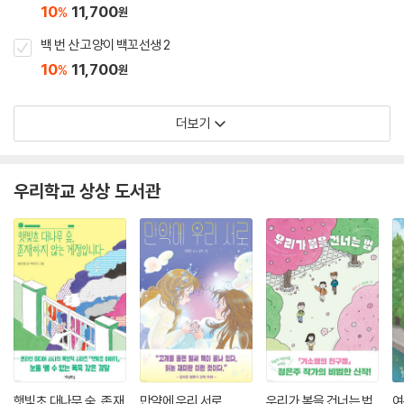
10
11,700
%
원
백 번 산 고양이 백꼬선생 2
10
11,700
%
원
더보기
우리학교 상상 도서관
햇빛초 대나무 숲, 존재
만약에 우리 서로
우리가 봄을 건너는 법
여