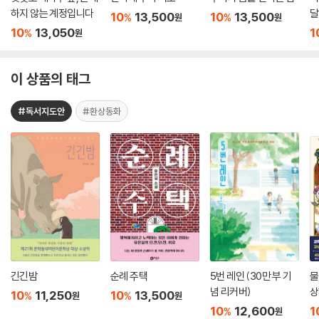
하지 않는 계정입니다
달
10
13,500
10
13,500
%
%
원
원
10
13,050
1
%
원
이 상품의 태그
#독서지도안
#환상동화
긴긴밤
순례 주택
5번 레인 (30만 부 기
물
념 리커버)
상
10
11,250
10
13,500
%
%
원
원
10
12,600
1
%
원