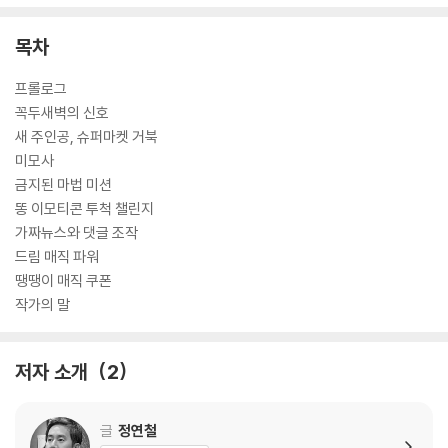
목차
프롤로그
꼭두새벽의 신호
새 주인공, 슈퍼마켓 거북
미모사
금지된 마법 미션
똥 이모티콘 투척 챌린지
가짜뉴스와 댓글 조작
드림 매직 파워
땡땡이 매직 쿠폰
작가의 말
저자 소개
2
글
정연철