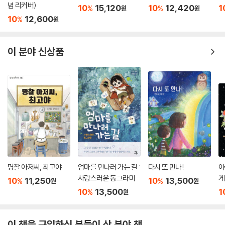
념 리커버)
10
15,120
10
12,420
1
%
%
원
원
10
12,600
%
원
이 분야 신상품
명찰 아저씨, 최고야
엄마를 만나러 가는 길 :
다시 또 만나!
아
사랑스러운 동그라미
게
10
11,250
10
13,500
%
%
원
원
10
13,500
1
%
원
이 책을 구입하신 분들이 산 분야 책