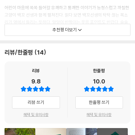
기에 과감한 구도와 반짝이는 색채, 그리고 반려묘와 함께 지낸 소중한 기
생 그림책방이 있는 산 위로 올라갔다. 그리고 산 정상에서 희미한 별빛을
어린이 마음에 쏙쏙 들어갈 유쾌하고 통쾌한 이야기가 능청스럽고 까칠한
억을 덧입혀 준 오승민 작가의 아름다운 그림이 더해져 우리는 마치 꿈을
모으기 시작했다. 이내 꼬북영감 몸에 열이 오르고 땀이 나기 시작했다. 얼
고양이 백꼬 선생과 함께 펼쳐진다. 읽다 보면 백꼬선생의 탁탁 끊는 목소
꾸듯 환상적이고, 눈앞에 보이는 듯 생생한 「백 번 산 고양이 백꼬선생」 네
마 뒤, 하늘에서 별빛이 내려와 꼬북영감의 몸으로 흡수되었다. 꼬북영감
리가 옆에서 들리는 듯하다. 알알이 반짝이는 웃음 포인트도 반갑다. 술술
번째 이야기를 만날 수 있게 되었다.
의 등껍질이 서서히 보랏빛으로 빛났다.
읽히는 재미 만점 판타지 동화책!
추천평 더보기
--- p.80
무엇을 상상하든지 그 이상! 매직 캣츠 월드의
- 문경민 (『열세 살 우리는』 저자)
“백꼬선생 그림책방에 오신 것을 환영함.”
리뷰/한줄평
14
일단 책을 펼쳐 읽으면 끝까지 달릴 수밖에 없는 재미가 가득하다. 그림 책
매직 애니멀 월드 쇼핑센터 중에서도 가장 큰 매직 캣츠 월드 쇼핑센터에
방을 운영하는 고양이가 마법으로 인간 세계로 오간다. 못하는 것, 싫은 것
는 갖가지 마법 물품이 판매되고 있다. 백 번 산 마법 고양이 백꼬선생은 고
보다 잘하는 것, 좋아하는 것을 떠올리게 하는 깊이도 있다. 그림책을 안다
리뷰
한줄평
민을 해결해 달라고 찾아온 의뢰인이 소원을 말하면 필요한 물품이 무엇일
면 책이 더 좋아질 동화임이 확실하다.
9.8
10.0
지 ‘느낌’이 온다. 이번에는 ‘쭈루룩푸루룩 설사 가루’와 ‘똥끙똥끙 변비 가
- 최고봉 (인제남초 교사)
루’ 앗, 그리고 인간 세상에서 수입해 들여온 연어 맛 야옹 스낵도 두 봉지
샀다.
리뷰 쓰기
한줄평 쓰기
한편 어떤 고민이든 해결해 주는 백꼬선생의 그림책방에는 재미있는 그림
혜택 및 유의사항
혜택 및 유의사항
책들이 진열되어 있다. 진열된 그림책 중 한 권을 골라 표지 주인공의 눈을
꾹 누르면 책 속의 주인공이 나타나 그림책방 주인장 백꼬선생과 함께 의
뢰인의 고민을 해결해 준다는데, 『호박 수영장』, 『장수탕 나무꾼』, 『슈퍼마