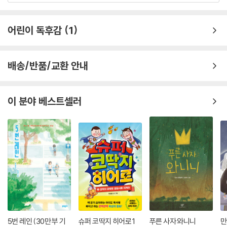
어린이 독후감
1
배송/반품/교환 안내
이 분야 베스트셀러
5번 레인 (30만 부 기
슈퍼 코딱지 히어로 1
푸른 사자 와니니
만