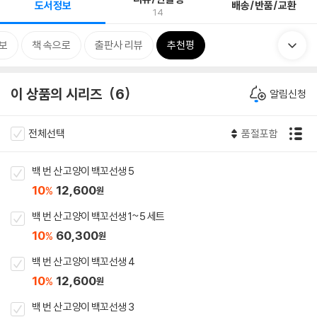
도서정보
배송/반품/교환
14
보
책 속으로
출판사 리뷰
추천평
이 상품의 시리즈
6
알림신청
전체선택
품절포함
백 번 산 고양이 백꼬선생 5
10
12,600
%
원
백 번 산 고양이 백꼬선생 1~5 세트
10
60,300
%
원
백 번 산 고양이 백꼬선생 4
10
12,600
%
원
백 번 산 고양이 백꼬선생 3