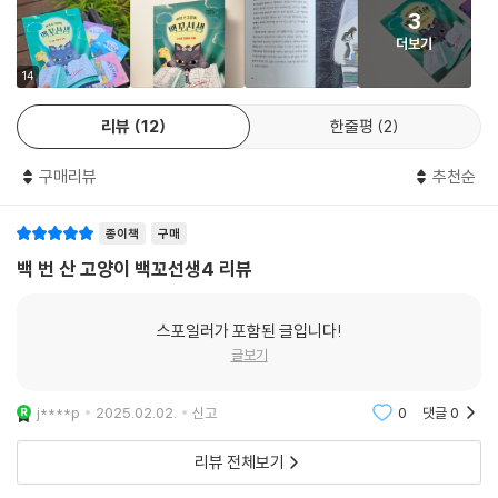
켓 거북』, 『백 번 산 고양이』, 『누가 내 신발에 똥 쌌어?』…… 등 어디선가
3
본 듯 낯익지만, 색다른 그림책 가운데서 예나는 『슈퍼마켓 거북』의 꼬북
더보기
영감을 고른다.
14
한때는 마법 교재에 실릴 만큼의 실력자,
리뷰
12
한줄평
2
백꼬선생을 휘어잡는 새로운 마법 고수의 등장!
구매리뷰
추천순
하필 은퇴를 앞둔 꼬북영감이라니! 역대급으로 예민하고 까칠한 고객 예
나도 모자라 꼬북영감까지. 백꼬선생은 앞으로 일어날 귀찮은 일이 불 보
종이책
구매
듯 뻔해 한숨만 나온다. 게다가 친구의 시험을 망치고, 마법으로 1등이 되
백 번 산 고양이 백꼬선생4 리뷰
게 해달라는 위험하고 무리 무리한 예나의 고민을 해결하기 위해 필요한
‘드림 매직’은 백꼬선생이 한다면 묘생 전체를 걸어야 할 만큼 위험하다. 그
스포일러가 포함된 글입니다!
런데 꼬북영감이 이 마법으로 마법 교재에 실렸다니, 백꼬선생은 갑자기
글보기
꼬북영감과의 동행이 행운이라고 느껴진다. 그러나 꼬북영감에게 은퇴 기
념으로 여행이나 다니라고 말했던 우리의 백꼬선생. 이제 꼬북영감을 어떻
j****p
2025.02.02.
신고
0
댓글
0
게 설득한담?
리뷰 전체보기
책장을 덮으며 예나와 함께 마법을 겪은 독자들은 마침내 한층 단단한 마
음으로 나아갈 수 있을 것이다. “제발, 제발, 제발!”하고 부르면 우리에게