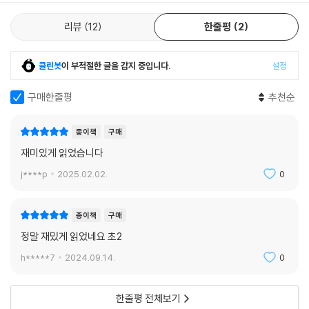
오기 위해 어디선가 짐을 챙길 백꼬선생을 기대하면서.
리뷰
12
한줄평
2
■ 교과 연계
4학년 1학기 국어 10. 인물의 마음을 알아봐요
클린봇
이 부적절한 글을 감지 중입니다.
설정
4학년 2학기 국어 4. 이야기 속 세상
구매한줄평
추천순
5학년 1학기 국어 10. 주인공이 되어
5학년 1학기 도덕 2. 내 안의 소중한 친구
5학년 1학기 도덕 5. 갈등을 해결하는 지혜
종이책
구매
6학년 1학기 국어 2. 이야기를 간추려요
재미있게 읽었습니다
6학년 1학기 도덕 1. 내 삶의 주인은 바로 나
j****p
2025.02.02.
0
종이책
구매
정말 재밌게 읽었네요 초2
h*****7
2024.09.14.
0
한줄평 전체보기