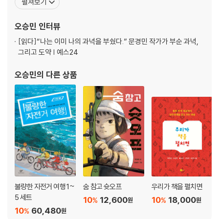
펼쳐보기
이스』가 ‘IBBY Selection of Outstanding Books for Young Pe
ople with Disabilities’ 프로젝트의 최종 도서 목록에 선정되었다.
오승민
인터뷰
그
[읽다]
“나는 이미 나의 과녁을 부쉈다.” 문경민 작가가 부순 과녁,
그리고 도약 | 예스24
오승민
의 다른 상품
불량한 자전거 여행 1~
숨 참고 슛오프
우리가 책을 펼치면
5 세트
10
12,600
10
18,000
%
%
원
원
10
60,480
%
원