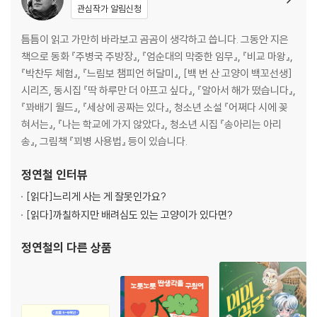
관심작가 알림신청
틈틈이 읽고 가만히 바라보고 곰곰이 생각하고 씁니다. 그동안 지은
책으로 동화 『주병국 주방장』, 『엄순대의 막중한 임무』, 『비교 마왕』,
『박찬두 체험』, 『느림보 챔피언 허달미』, [백 번 산 고양이 백꼬선생]
시리즈, 동시집 『딱 하루만 더 아프고 싶다』, 『알아서 해가 떴습니다』,
『꽈배기 월드』, 『세상에 공짜는 있다』, 청소년 소설 『어쩌다 시에 꽂
혀서는』, 『나는 학교에 가지 않았다』, 청소년 시집 『송아리는 아리
송』, 그림책 『꾀병 사용법』 등이 있습니다.
정연철
인터뷰
[읽다]
느리게 사는 게 잘못인가요?
[읽다]
까칠하지만 배려심도 있는 고양이가 있다면?
정연철
의 다른 상품