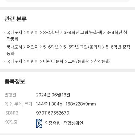
관련 분류
국내도서
어린이
3-4학년
3-4학년 그림/동화책
3-4학년 창
작동화
국내도서
어린이
5-6학년
5-6학년 그림/동화책
5-6학년 창작
동화
국내도서
어린이
어린이 문학
그림/동화책
창작동화
품목정보
발행일
2024년 06월 18일
쪽수, 무게, 크기
144쪽 | 304g | 168*228*9mm
ISBN13
9791167552679
KC인증
인증유형 : 적합성확인