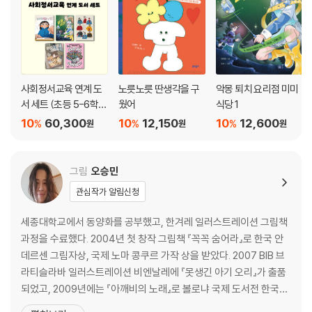
사회정서교육 연계 도
노릇노릇 딴생각을 구
악몽 퇴치 요리점 미미
서 세트 (초등 5-6학
웠어
식당 1
년)
10
60,300
10
12,150
10
12,600
%
%
%
원
원
원
그림
오승민
관심작가 알림신청
세종대학교에서 동양화를 공부했고, 한겨레 일러스트레이션 그림책
과정을 수료했다. 2004년 첫 창작 그림책 『꼭꼭 숨어라』로 한국 안
데르센 그림자상, 국제 노마 콩쿠르 가작 상을 받았다. 2007 BIB 브
라티슬라바 일러스트레이션 비엔날레에 『못생긴 아기 오리』가 출품
되었고, 2009년에는 『아깨비의 노래』로 볼로냐 국제 도서전 한국관
일러스트레이터로 선정되었다. 2023년에는 『오늘은 돈가스 카레라