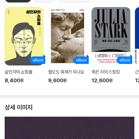
살인자의 쇼핑몰
혐오도 복제가 되나요
죽은 자의 스토킹
근
8,400
9,600
12,600
1
원
원
원
상세 이미지