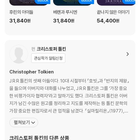
후린의 아이들
베렌과 루시엔
끝나지 않은 이야기
31,840
31,840
54,400
원
원
원
편
크리스토퍼 톨킨
관심작가 알림신청
Christopher Tolkien
J.R.R.톨킨의 셋째 아들이다. 10대 시절부터 『호빗』과 『반지의 제왕』
을 들으며 아버지와 대화를 나누었고, J.R.R 톨킨은 그를 ‘가장 중요
한 비평가이자 협력자’라고 말하기도 했다. 크리스토퍼 톨킨은 아버
지가 남긴 수많은 원고를 정리하고 지도를 제작하는 등 톨킨 문학의
가장 중요한 편집자로서 큰 업적을 남겼다. 『실마릴리온』(1977),
『끝나지 않은 이야기』(1980), 『가운데땅의 역사서 1~12』(1983~1
펼쳐보기
996), 『후린의 아이들』(2007), 『베렌과 루시엔』(2017), 『곤돌린
의 몰락』(2018) 등 톨킨의 ‘가운데땅 레젠다리움’이라 불리는 주요
크리스토퍼 톨킨
의 다른 상품