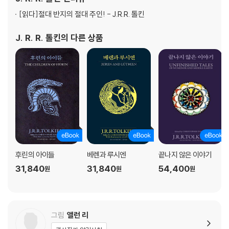
을 키웠으며 '요정'들의 언어를 만들면서 그의
[읽다]
절대 반지의 절대 주인! - J.R.R. 톨킨
J. R. R. 톨킨
의 다른 상품
후린의 아이들
베렌과 루시엔
끝나지 않은 이야기
31,840
31,840
54,400
원
원
원
그림
앨런 리