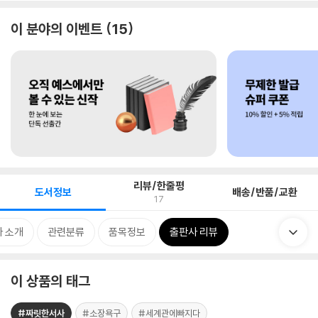
이 분야의 이벤트
15
리뷰/한줄평
도서정보
배송/반품/교환
17
 소개
관련분류
품목정보
출판사 리뷰
이 상품의 태그
#짜릿한서사
#소장욕구
#세계관에빠지다