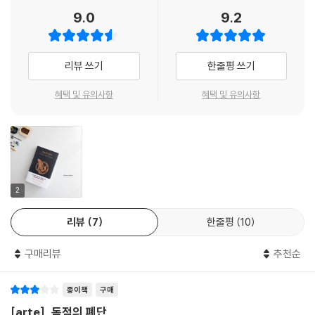
이야기들’ 삼부작―『후린의 아이들』, 『베렌과 루시엔』, 『곤돌린의 몰락』
9.0
9.2
―은 모두 에아렌딜의 찬란한 비상을 위한 배경이 된다고 할 수 있다.
가운데땅 상고대에 모든 것을 건 운명의 대전투에서 패배한 도르로민의 인
리뷰 쓰기
한줄평 쓰기
간들은 모르고스의 노예가 되어 가혹한 삶에 시달리고 요정들은 사냥감이
되어 고통의 순간들을 이어간다. 산맥이 가로막고 오르크들이 순찰하는 차
혜택 및 유의사항
혜택 및 유의사항
가운 땅 도르로민을 벗어나기란 불가능하다. 그중 유일하게 모르고스의 손
아귀에서 벗어난 곳이 있었으니, 바로 놀도르 요정의 수장 투르곤이 다스
리는 요정들의 ‘숨은왕국’ 곤돌린이었다. 인간으로 태어나 노예의 삶을 살
던 투오르는 물과 바다의 군주 울모의 전언을 받고 사자 보론웨의 인도를
받아 우여곡절 끝에 곤돌린에 입성하지만, 당시 최고의 영광을 누리던 곤
돌린의 수장 투르곤은 그의 경고를 무시한다. 투오르 또한 투르곤의 딸 이
2
드릴과 사랑에 빠져 곤돌린에 정착한다. 하지만 질투는 배신을 부르는 법.
리뷰
7
한줄평
10
곤돌린의 가장 큰 축제의 날, 울모의 계시는 현실화되고 결코 물러설 수 없
는 전투가 시작되는데…….
구매리뷰
추천순
그때 왕이 입을 열어 “위대하도다, 곤돌린의 몰락이여”라고 말했고, 이에
종이책
구매
요정들은 몸을 떨었다. 그 말은 바로 고대의 예언자 암논이 남긴 예언이었
기 때문이다. 하지만 투오르는 비탄한 마음과 왕에 대한 사랑으로 울부짖
[arte], 독점의 폐단