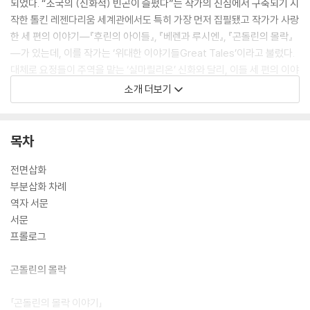
되었다. “조국의 (신화적) 빈곤이 슬펐다”는 작가의 진심에서 구축되기 시
작한 톨킨 레젠다리움 세계관에서도 특히 가장 먼저 집필됐고 작가가 사랑
한 세 편의 이야기―『후린의 아이들』, 『베렌과 루시엔』, 『곤돌린의 몰락』
―가 있는데, 이를 작가는 ‘위대한 이야기들Great Tales’이라고 불렀다.
대체로 요정들이 주역을 맡는 ‘실마릴리온’ 신화와 달리, 이들 세 편의 이야
기는 모두 요정뿐만 아니라 ‘둘째자손’ 인간이 주인공이라는 공통점을 지
소개 더보기
닌다.
그중 『곤돌린의 몰락』은 인간 영웅 투오르가 친구 보로웨와 함께 요정들의
목차
‘숨은왕국’ 곤돌린을 찾아가는 여정부터 가운데땅 최강의 요정 왕국이었던
곤돌린이 처절한 몰락을 맞기까지의 과정을 그린다. 이른바 상고대(제1시
전면삽화
대)의 종말을 초래하는 대전쟁의 발단이라 말할 수 있으며, 톨킨 신화에서
부분삽화 차례
도 매우 특별한 지점에 있는 이야기이다. 1916년 초기 구상부터 점진적으
역자 서문
로 발전해가는 투오르의 서사, 그리고 가운데땅의 이른 시대를 마무리하는
서문
동시에 모든 파멸을 뒤엎는 마지막 카타르시스를 온전히 만끽할 수 있다.
프롤로그
『곤돌린의 몰락』은 ‘가운데땅의 위대한 이야기들’ 중에서 시대적으로 맨
곤돌린의 몰락
마지막에 위치하나, 가운데땅 상고대가 종결되는 비장한 서사 끝에 마침내
찾아오는 새로운 희망을 노래한다는 점에서 톨킨 신화의 시작과 끝이라 말
「곤돌린의 몰락 이야기」