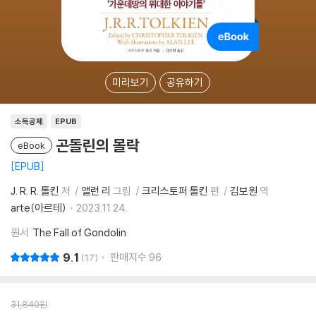
미리보기
공유하기
소득공제
EPUB
곤돌린의 몰락
eBook
EPUB
J. R. R. 톨킨
저
앨런 리
그림
크리스토퍼 톨킨
편
김보원
역
arte(아르테)
2023.11.24.
원서
The Fall of Gondolin
9.1
판매지수
96
17
31,840
원