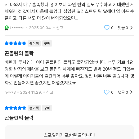
끝내지 못한 작품들이다. 톨킨 사후 그의 아들 크리스토퍼 톨킨이 과업을
서 나와서 매우 흡족했다. 읽어보니 과연 번역 질도 우수하고 기대했던 게
이어받아 40여 년의 세월 동안 각고의 노력으로 복원한 끝에 마침내 완성
채워진 것 같아서 마음에 들었다. 삽입된 일러스트도 뭐 말해야 입 아픈 수
된 이야기로 세상에 출간될 수 있었다.
준이고. 다른 책도 더 많이 번역되었으면...
t*****n
2025.09.04.
신고
0
댓글
0
이렇듯 톨킨의 많은 작품은 『호빗』과 『반지의 제왕』, 그리고 몇 가지 동화·
논문·에세이를 제외하면 그의 생전에 출판되지 못했다. 그의 아들 크리스
종이책
구매
토퍼 톨킨(1924~2020)이 서재에서 발견한 원고들을 정리·편집하여 톨
킨 사후 작품 중 다수를 출간하였지만, 오랜 시간 동안 한국어로는 번역되
곤돌린의 몰락
지 못했다. 톨킨의 작품을 더 폭넓게 이해하는 데 있어 이 점은 오랫동안 높
베렌과 루시엔에 이어 곤돌린의 몰락도 출간되었습니다. 너무 기쁘네요.
은 장벽으로 남아 있었다.
영화 반지의 제왕을 보고 돌킨의 세계에 빠진지도 벌써 20년 정도 되었는
데 이렇게 이야기들이 출간되어 너무 좋아요. 정말 너무 너무 좋습니다. 영
북이십일 아르테에서는 지난 2018년부터 톨킨의 다양한 저작에 대한 번
화로 만들어지면 좋겠지만 어렵겠지요ㅠ
역 출판과 기존 번역의 재검토를 추진하여 2021년부터 톨킨의 책들을 출
n***3
2024.11.29.
신고
0
댓글
0
간해왔다. 『호빗』(2021)과 『반지의 제왕』(2021), 『실마릴리온』(2022),
『끝나지 않은 이야기』(2022)의 뒤를 이어 2023년 톨킨 세계관에서 가장
종이책
구매
핵심을 이루는 작품들 중 일부인 『후린의 아이들』, 『베렌과 루시엔』, 『곤돌
곤돌린의 몰락
린의 몰락』을 출간, 앞으로도 톨킨의 책들을 꾸준히 선보일 계획이다. 옥스
퍼드 보들리언 도서관의 톨킨 관련 특별 전시 도록 『톨킨: 가운데땅의 창조
자』에 이어 『햄의 농부 가일스』, 『톰 봄바딜의 모험』, 『큰 우튼의 대장장
스포일러가 포함된 글입니다!