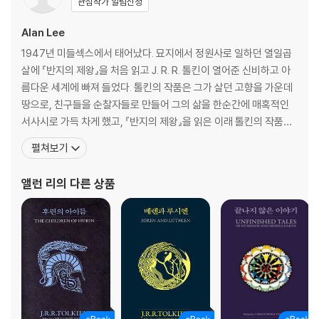
관심작가 알림신청
Alan Lee
1947년 미들섹스에서 태어났다. 묘지에서 정원사로 일하던 열일곱
살에 『반지의 제왕』을 처음 읽고 J. R. R. 톨킨이 열어준 신비하고 아
름다운 세계에 빠져 들었다. 톨킨의 작품은 그가 살던 고향을 가운데
땅으로, 친구들을 순찰자들로 만들어 그의 삶을 한순간에 매혹적인
서사시로 가득 차게 했고, 『반지의 제왕』을 읽은 이래 톨킨의 작품은
그에게 늘 새로운 영감의 원천이 되어왔다. 얼링 아트 스쿨에서 그래
펼쳐보기
픽 디자인을 공부한 그는, 학창 시절부터 켈트 신화와 북유럽 신화를
연구하고 묘사하는 데에 주력해서 지금까지 신화의 매력에 푹 빠져
앨런 리
의 다른 상품
있다. 그는 『요정의 나라 Faeries』