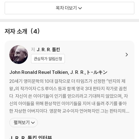
할 수 있는 작품이다. 톨킨은 숨은도시 곤돌린의 구상과 작품 집필을 『반지
최초의 기록
목차 더보기
의 제왕』보다 훨씬 일찍, 1916년에 시작하였다. 그리고 여러 형태의 수정
「투를린과 곤돌린의 망명자들」
본을 거쳐 미완성 최종본(1951)에 이르렀고, 톨킨 사후 유고 관리인이자
「신화 스케치」 수록 서사
편집자였던 그의 아들 크리스토퍼 톨킨이 40여 년이라는 세월 동안 각고
「퀜타 놀도린와」 수록 서사
저자 소개
4
의 노력을 기울인 끝에 비로소 출간될 수 있었다. 이 책 『곤돌린의 몰락』에
최종본
서는 오늘날의 독자들에게 잘 알려진 『호빗』, 『반지의 제왕』에서 다뤄진
서사의 진화
사건이나 추측에 영향을 미치는 옛이야기들이 다수 언급되며, 한 작품의
결말
저
J. R. R. 톨킨
완성을 위해 일생에 걸쳐 고집스럽게 분투하는 대작가의 열정과 집념을 생
「신화 스케치」의 결말
관심작가 알림신청
생하게 확인할 수 있는 데서 나아가 J.R.R 톨킨의 신화 세계를 더욱 풍요롭
「퀜타 놀도린와」의 결말
게 누릴 수 있는 작품이라는 점에서 아르테에서는 이 책 『곤돌린의 몰락』
John Ronald Reuel Tolkien, J. R. R.,ト-ルキン
을 ‘가운데땅의 위대한 이야기들’ 삼부작 중에서도 가장 먼저 선보이기로
고유명사 목록
20세기 영미문학의 10대 걸작으로 더 타임즈가 선정한 『반지의 제
했다.
추가 주석
왕』의 작가이자 C.S.루이스 등과 함께 영국 3대 판타지 작가로 꼽힌
낱말 풀이
다. 자신이 쓴 이야기들이 인기를 얻으리라고 기대하지 않았으며, 자
신의 아이들을 위해 환상적인 이야기들을 지어 내 들려 주기를 좋아
가계도
한 자상한 아버지이다. 영문학 교수이자 언어학자인 그는 판타지의
1) 베오르 가문
세계에 언어의 고찰과 문학의 새 지평을 열었다는 평을 받는다. 1892
펼쳐보기
2) 놀도르 군주들
년 남아프리카에서 태어나 네 살 때 가족과 함께 영국으로 건너갔다.
그는 버밍햄의 킹 에드워드 학교에서 중세 영어와 고전에 대한 소양
J. R. R. 톨킨
인터뷰