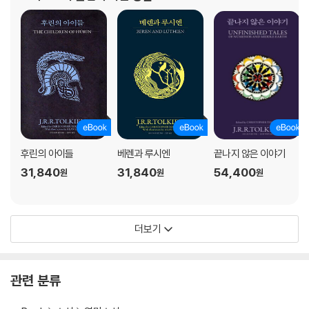
작품들이 크
후린의 아이들
베렌과 루시엔
끝나지 않은 이야기
31,840
31,840
54,400
원
원
원
더보기
관련 분류