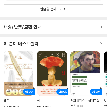
한줄평 전체보기
배송/반품/교환 안내
이 분야 베스트셀러
테오
살
달과 6펜스 - 세계문학
노
전집 038
학