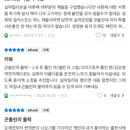
으며 소리쳤다. “곤돌린은 쓰러지지 않았고, 울모께서는 그 종말을 허락하
실마릴리온을 비롯해 대부분의 책들을 구입했습니다만 내용에 대한 서평
지 않을 것입니다.”
을 하기에 앞서 책이 너무 고가라는 점에 불만을 갖지 않을수가 없네요. 삽
-본문 중에서
화와 일러스트는 여느 책들이라면 당연히 실려있었을 것들인데 마치 특별
사은품인 양 하는게 참 어이가 없습니다. 양장본 표지 두께도 예전의 여느
가운데땅 상고대를 배경으로 한 ‘가운데땅의 위대한 이야기들’ 완결판이라
양장본 도서들의 그것과 같지 않습니다. arte 양장본들 표지는 더 얇아요.
a***a
2023.11.23.
신고
12
댓글
0
톨킨이 위대한
할 수 있는 『곤돌린의 몰락』은 『호빗』과 『반지의 제왕』에서 이야기된 ‘반
지’와 『실마릴리온』의 ‘보석’ 사이의 공백을 메워 주는 작품으로, 요정과 인
eBook
구매
간의 절망 끝에 마침내 찾아오는 희망을 이야기하며 맺어진다. 톨킨 신화
리뷰
의 시작과 끝을 논하기에 참으로 적절한 작품이라 하겠다.
곤돌린의 몰락 - J. R. R. 톨킨 저/앨런 리 그림/크리스토퍼 톨킨 편/김보원
역전자책으로는 삽화의 아름다움을 온전히 느끼기 힘들어서 아쉽네요. 되
『반지의 제왕』으로부터 6천5백 년 전,
도록 종이책 소장을 추천합니다. 실마릴리온 봤으면 대충 알겠지만 그래
상고대 요정과 인간의 역사에서 필수 불가결한 세 편의 서사.
도 마침내 곤돌린의 몰락까지 읽을 수 있게 되어 기쁘네요.
J.R.R. 톨킨 레젠다리움 세계관의 기원인
‘가운데땅의 위대한 이야기들’ 삼부작 국내 최초 출간
v*********s
2025.10.20.
신고
0
댓글
0
레젠다리움 세계관의 원류라 할 수 있는 ‘가운데땅의 위대한 이야기들’은
eBook
구매
톨킨이 가장 아끼고 공들였던 첫 번째 상상 문학으로, 1916년 젊은 시절부
곤돌린의 몰락
터 집필을 시작하여 평생에 걸쳐 퇴고를 거듭하며 변화·발전시켰으나 결국
오래전부터 번역본이 나오기를 기다리던 책인데 내가 좋아하는 출판사에