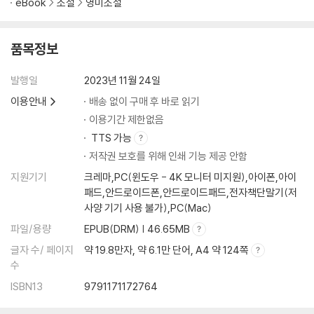
eBook
소설
영미소설
품목정보
발행일
2023년 11월 24일
이용안내
배송 없이 구매 후 바로 읽기
이용기간 제한없음
TTS 가능
저작권 보호를 위해 인쇄 기능 제공 안함
지원기기
크레마,PC(윈도우 - 4K 모니터 미지원),아이폰,아이
패드,안드로이드폰,안드로이드패드,전자책단말기(저
사양 기기 사용 불가),PC(Mac)
파일/용량
EPUB(DRM) | 46.65MB
글자 수/ 페이지
약 19.8만자, 약 6.1만 단어, A4 약 124쪽
수
ISBN13
9791171172764