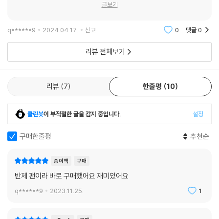
이』, 『로버랜덤』, 『톨킨의 편지들-개정증보판』 등 더욱 폭넓고 깊이 있는
글보기
톨킨의 작품들을 향후 선보이기 위해 준비하고 있다.
q******9
2024.04.17.
신고
0
댓글
0
리뷰 전체보기
리뷰
7
한줄평
10
클린봇
이 부적절한 글을 감지 중입니다.
설정
구매한줄평
추천순
종이책
구매
반제 팬이라 바로 구매했어요 재미있어요
q******9
2023.11.25.
1