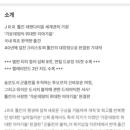
소개
J.R.R. 톨킨 레젠다리움 세계관의 기원
‘가운데땅의 위대한 이야기들’
국내 최초 완역판 출간
40년에 걸친 크리스토퍼 톨킨의 대장정으로 완결된 기대작
*** 앨런 리의 컬러 삽화 8컷, 연필 드로잉 15컷 수록 ***
*** 벨레리안드 3단 지도 수록 ***
숨은도시 곤돌린을 추적하는 투오르의 신비로운 여정,
그리고 뒤이은 도시의 몰락에 관한 드라마틱한 서사!
톨킨이 사랑한 ‘가운데땅의 위대한 이야기들’ 완결판
J.R.R. 톨킨이 평생에 걸쳐 새로운 구상을 거듭하며 개작 및 퇴고를 반복했
던 방대한 ‘실마릴리온’ 신화 중에서도 특히 작가가 아꼈던 ‘가운데땅의 위
대한 이야기들’ 완결판 『곤돌린의 몰락』이 북이십일 아르테에서 번역 출간