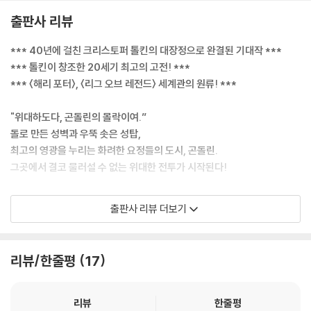
출판사 리뷰
*** 40년에 걸친 크리스토퍼 톨킨의 대장정으로 완결된 기대작 ***
*** 톨킨이 창조한 20세기 최고의 고전! ***
*** 〈해리 포터〉, 〈리그 오브 레전드〉 세계관의 원류! ***
"위대하도다, 곤돌린의 몰락이여.”
돌로 만든 성벽과 우뚝 솟은 성탑,
최고의 영광을 누리는 화려한 요정들의 도시, 곤돌린.
그곳에서 결코 물러설 수 없는 위대한 전투가 시작된다!
젊은 시절 톨킨은 고대 영어로 된 시구를 접하며 그 아름다움과 장대한 신
출판사 리뷰 더보기
화의 향기에 매료되어 끝없는 상상의 나래를 펼쳤다. 위대한 항해자 에아
렌델은 세상의 모든 바다를 탐험하고 마침내 서녘 끝, 신들의 땅에 당도해
천상의 바다를 항해하게 된다. 구원의 상징인 새벽별 에아렌딜(‘에아델
리뷰/한줄평
17
렌’의 후기형)이 탄생하는 순간이다. 이야기는 강을 거슬러 오르듯 발전하
기 시작했다. 에아렌딜은 구원자였다. 따라서 그에게 구원받을 요정과 인
간은 처절한 몰락을 겪은 뒤 비참한 상태여야 했다. 즉, ‘가운데땅의 위대한
리뷰
한줄평