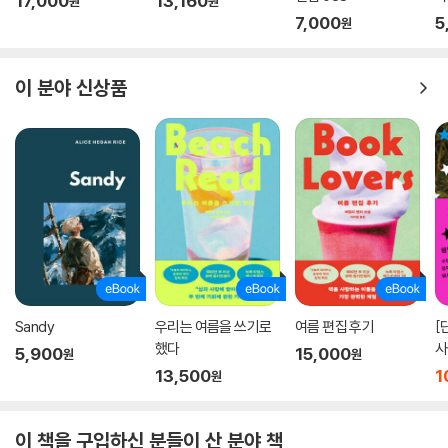
17,000
13,160
원
원
7,000
5
원
이 분야 신상품
Sandy
우리는 여름을 쓰기로
여름 편집 후기
[
했다
사
5,900
15,000
원
원
13,500
1
원
이 책을 구입하신 분들이 산 분야 책