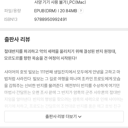
사양 기기 사용 불가),PC(Mac)
파일/용량
EPUB(DRM) | 20.84MB
ISBN13
9788950992491
출판사 리뷰
절대반지를 파괴하고 악의 세력을 물리치기 위해 결성된 반지 원정대,
모르도르를 향한 목숨을 건 여정이 시작된다!
샤이어의 호빗 빌보는 111번째 생일잔치에서 모두에게 안녕을 고하고 마
법처럼 사라진다. 빌보는 그 길로 여행을 떠나며 조카인 프로도에게 모습
을 감춰주는 신비한 반지를 물려준다. 예전부터 반지를 수상하게 여기던
마법사 간달프는 오랜 조사 끝에 그 반지가 암흑의 군주 사우론의 절대반
지임을 알아낸다. 반지의 행방을 찾으려는 암흑의 세력으로 인해 샤이어는
위기에 처하고, 프로도는 간달프의 조언대로 반지를 품은 채고 호빗 친구
들과 샤이어를 떠난다. 그들은 순찰자 아라고른의 도움으로 깊은골에 도달
출판사 리뷰 더보기
하고, 그곳에서 간달프와 재회한다.