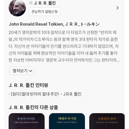
8 고분구릉의 안개
저
J. R. R. 톨킨
9 ‘달리는조랑말’ 여관에서
관심작가 알림신청
10 성큼걸이
11 어둠 속의 검
John Ronald Reuel Tolkien, J. R. R.,ト-ルキン
12 여울로의 탈출
20세기 영미문학의 10대 걸작으로 더 타임즈가 선정한 『반지의 제
왕』의 작가이자 C.S.루이스 등과 함께 영국 3대 판타지 작가로 꼽힌
BOOK TWO
다. 자신이 쓴 이야기들이 인기를 얻으리라고 기대하지 않았으며, 자
신의 아이들을 위해 환상적인 이야기들을 지어 내 들려 주기를 좋아
1 많은 만남
한 자상한 아버지이다. 영문학 교수이자 언어학자인 그는 판타지의
2 엘론드의 회의
세계에 언어의 고찰과 문학의 새 지평을 열었다는 평을 받는다. 1892
펼쳐보기
3 반지는 남쪽으로
년 남아프리카에서 태어나 네 살 때 가족과 함께 영국으로 건너갔다.
4 어둠 속의 여행
그는 버밍햄의 킹 에드워드 학교에서 중세 영어와 고전에 대한 소양
J. R. R. 톨킨
인터뷰
5 크하잣둠의 다리
을 키웠으며 '요정'들의 언어를 만들면서 그의
6 로슬로리엔
[읽다]
절대 반지의 절대 주인! - J.R.R. 톨킨
7 갈라드리엘의 거울
8 로리엔이여 안녕
J. R. R. 톨킨
의 다른 상품
9 안두인대하
10 깨어진 우정