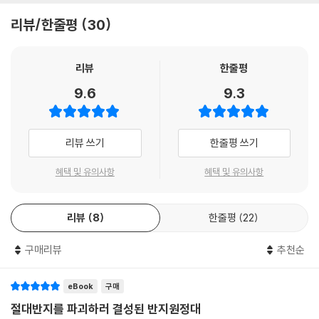
가운데땅 종족들의 대표가 모인 회의에서 사우론의 부활을 막기 위해 절대
리뷰/한줄평
30
반지를 파괴하기로 결정하자, 프로도는 세 호빗 친구들과 간달프, 아라고
른, 곤도르의 보로미르, 난쟁이 김리, 요정 레골라스로 결성된 반지 원정대
와 함께 반지를 파괴하기 위한 여정에 오르는데……
리뷰
한줄평
9.6
9.3
지상의 요정 왕들에겐 세 개의 반지,
독집의 난쟁이 왕들에겐 일곱 개의 반지,
죽을 운명을 타고난 인간들에겐 아홉 개의 반지,
리뷰 쓰기
한줄평 쓰기
그리고 모든 반지를 불러모아 암흑에 가두는 것은 절대반지!
혜택 및 유의사항
혜택 및 유의사항
방대한 판타지 세계관을 토대로 정교한 신화를 구축해낸 J.R.R. 톨킨. 그 일
생의 역작 『반지의 제왕』의 시작은 다소 평범했다. 『호빗』이 대단한 성공을
리뷰
8
한줄평
22
거두면서 출판사에서 후속작에 대한 요청이 들어왔고, 톨킨은 별 생각 없
이 ‘반지를 돌려주는 여행을 떠나면 되겠다’라고 여겼다. 『호빗』의 주인공
구매리뷰
추천순
빌보는 ‘오래오래 행복하게 살아야’했기 때문에 그는 반지를 돌려줄 인물
로 다른 호빗을 내세웠다. 『호빗』의 시작이 ‘호빗이 무엇이지?’라는 질문이
었던 것처럼, 『반지의 제왕』의 시작은 ‘왜 돌려줘야 하나?’라는 질문이었
eBook
구매
다.
절대반지를 파괴하러 결성된 반지원정대