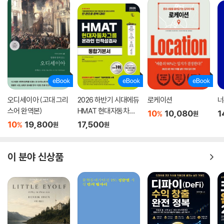
오디세이아 (고대 그리
2026 하반기 시대에듀
로케이션
너
스어 완역본)
HMAT 현대자동차그
10
10,080
1
%
원
룹 인적성검사 통합기
10
19,800
17,500
%
원
원
본서
이 분야 신상품