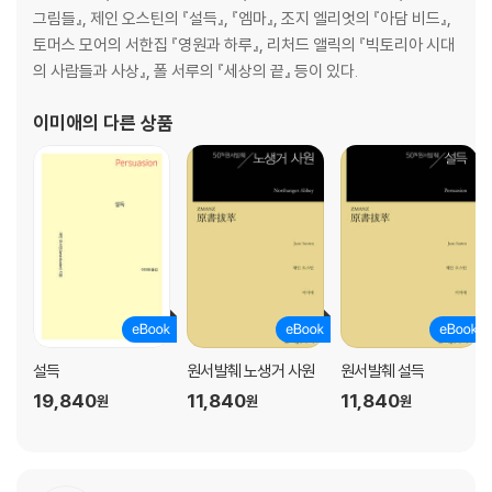
그림들』, 제인 오스틴의 『설득』, 『엠마』, 조지 엘리엇의 『아담 비드』,
토머스 모어의 서한집 『영원과 하루』, 리처드 앨릭의 『빅토리아 시대
의 사람들과 사상』, 폴 서루의 『세상의 끝』 등이 있다.
이미애
의 다른 상품
설득
원서발췌 노생거 사원
원서발췌 설득
19,840
11,840
11,840
원
원
원