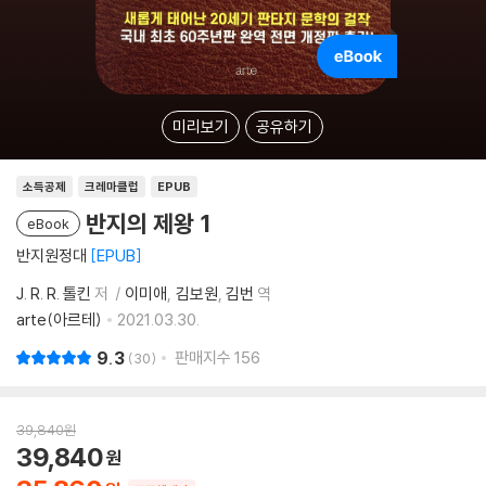
미리보기
공유하기
소득공제
크레마클럽
EPUB
반지의 제왕 1
eBook
반지원정대
EPUB
J. R. R. 톨킨
저
이미애
김보원
김번
역
arte(아르테)
2021.03.30.
9.3
판매지수
156
30
39,840
원
39,840