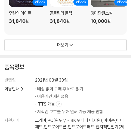
후린의 아이들
곤돌린의 몰락
영미단편소설
31,840
31,840
10,000
원
원
원
더보기
품목정보
발행일
2021년 03월 30일
이용안내
배송 없이 구매 후 바로 읽기
이용기간 제한없음
TTS 가능
저작권 보호를 위해 인쇄 기능 제공 안함
지원기기
크레마,PC(윈도우 - 4K 모니터 미지원),아이폰,아이
패드,안드로이드폰,안드로이드패드,전자책단말기(저