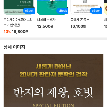
오디세이아 (고대 그리
니체의 초월자
독하게 돈 공부
내
스어 완역본)
12,500
16,100
1
원
원
10
19,800
%
원
상세 이미지