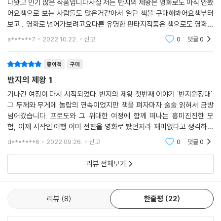
나왓고 인기 많은 작품입니다사실 저는 반지의 제왕은 영화로도 아직 안봤
큼 탁월한 방법은 없을 것이다.
어요책으로 보는 사람들도 많은거같아서 일단 책을 구매해봐어요책부터
보고... 영화로 넘어가보려고요다른 유명한 판타지작품은 책으로도 영화로
톨킨의 번역지침에 따라 새롭게 다듬고 고쳐 쓴 『반지의 제왕』
더 엄청 많이봣는데 반지의 제왕도 재미있엇으면 좋겠습니다 아직 안봣지
a******7
2022.10.22.
신고
0
댓글
0
2021년 2월, 독자들을 찾아오다
만 기대됩니다
톨킨의 많은 작품은 『호빗』과 『반지의 제왕』 그리고 몇 가지 동화, 논문과
종이책
구매
에세이를 제외하면 그의 생전에 출판되지 못했다. 현재 출판된 톨킨의 많
반지의 제왕 1
은 저작은 그의 삼남 크리스토퍼 톨킨(1924-2020)이 지난 40여 년의
기나긴 여정이 다시 시작되었다. 반지의 제왕 첫번째 이야기 '반지원정대'
세월 동안 각고의 노력으로 정리하여 출간한 것이다. 언어학에 대한 전문
그 두께와 무게에 놀람의 연속이었지만 책을 펴자마자 술술 읽혀서 금방
적인 지식과 완벽주의로 인해 톨킨의 작품들을 번역하는 것은 복잡하고 어
넘어갔습니다. 프로도와 그 위대한 여정에 함께 떠나는 흥미진진한 모
려운 일이었기 때문에, 사후 서적 중 다수는 출간되더라도 오랜 시간 동안
험, 이제 시작인 여행 이미 전편을 영화로 봤던지라 재미없다고 생각하면
한국어로 번역되지 못했다. 톨킨의 작품을 더 폭넓게 이해하는 데 있어 이
오산이다. 머릿 속에 그려지는 풍광과 등장인물들, 시나리오를 읽는 듯한
d*******6
2022.09.26.
신고
0
댓글
0
점은 오랫동안 높은 장벽으로 남아 있었다.
긴 장편 영화를
리뷰 전체보기
북이십일에서는 2018년부터 톨킨의 다양한 저작에 대한 번역 출판과 기
존 번역의 재검토를 추진하여 2021년부터 『호빗』과 『반지의 제왕』을 비
롯, 톨킨의 책들을 꾸준히 펴낼 계획이다. 『실마릴리온』, 『후린의 아이들』,
리뷰
8
한줄평
22
『베렌과 루시엔』, 『곤돌린의 몰락』, 『끝나지 않은 이야기들』은 톨킨의 여
러 서적 중 가장 핵심을 이루는 작품들로 2021년에 선보일 예정이다.