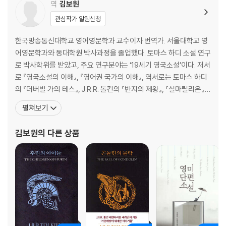
역
김보원
관심작가 알림신청
한국방송통신대학교 영어영문학과 교수이자 번역가. 서울대학교 영
어영문학과와 동대학원 박사과정을 졸업했다. 토마스 하디 소설 연구
로 박사학위를 받았고, 주요 연구분야는 ‘19세기 영국소설’이다. 저서
로 『영국소설의 이해』, 『영어권 국가의 이해』, 역서로는 토마스 하디
의 『더버빌 가의 테스』, J.R.R. 톨킨의 『반지의 제왕』, 『실마릴리온』,
『후린의 아이들』 등이 있다. 영한번역에는 번역자가 갖추어야 할 기
펼쳐보기
본 요령이 몇 가지 있고 이는 꾸준한 반복 연습을 통해 습득이 가능하
다는 판단에서 기획한 책이 바로 『번역 문장 만들기』이다. 영어와 한
김보원
의 다른 상품
국어에서 어법상 뚜렷한 대조를 보