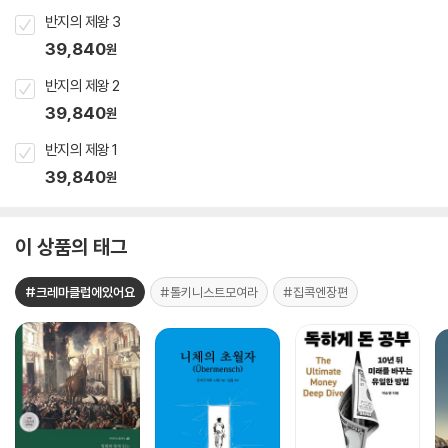
반지의 제왕 3
39,840
원
반지의 제왕 2
39,840
원
반지의 제왕 1
39,840
원
이 상품의 태그
#크레마클럽에있어요
#톨키니스트모여라
#집콕엔장편