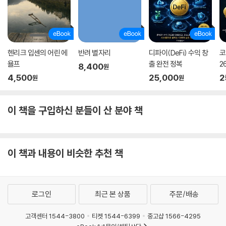
헨리크 입센의 어린 에
반려 별자리
디파이(DeFi) 수익 창
코
욜프
출 완전 정복
2
8,400
원
4,500
25,000
2
원
원
이 책을 구입하신 분들이 산 분야 책
이 책과 내용이 비슷한 추천 책
로그인
최근 본 상품
주문/배송
고객센터 1544-3800
티켓 1544-6399
중고샵 1566-4295