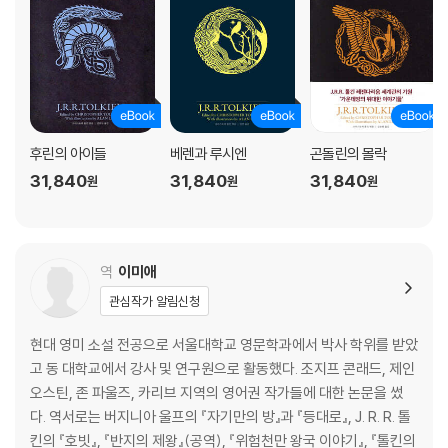
후린의 아이들
베렌과 루시엔
곤돌린의 몰락
31,840
31,840
31,840
원
원
원
역
이미애
관심작가 알림신청
현대 영미 소설 전공으로 서울대학교 영문학과에서 박사 학위를 받았
고 동 대학교에서 강사 및 연구원으로 활동했다. 조지프 콘래드, 제인
오스틴, 존 파울즈, 카리브 지역의 영어권 작가들에 대한 논문을 썼
다. 역서로는 버지니아 울프의 『자기만의 방』과 『등대로』, J. R. R. 톨
킨의 『호빗』, 『반지의 제왕』(공역), 『위험천만 왕국 이야기』, 『톨킨의