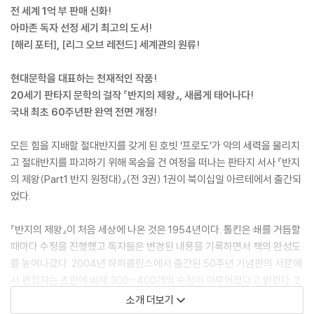
전 세계 1억 부 판매 신화!
아마존 독자 선정 세기 최고의 도서!
[해리 포터], [리그 오브 레전드] 세계관의 원류!
현대문학을 대표하는 천재적인 작품!
20세기 판타지 문학의 걸작 『반지의 제왕』, 새롭게 태어나다!
국내 최초 60주년판 완역 전면 개정!
모든 힘을 지배할 절대반지를 갖게 된 호빗 ‘프로도’가 악의 세력을 물리치
고 절대반지를 파괴하기 위해 목숨을 건 여정을 떠나는 판타지 서사 『반지
의 제왕(Part1 반지 원정대)』(전 3권) 1권이 북이십일 아르테에서 출간되
었다.
『반지의 제왕』이 처음 세상에 나온 것은 1954년이다. 톨킨은 쇄를 거듭할
때마다 수정을 진행했고 독자들은 변경된 내용을 기록하면서 책의 완성도
를 높여나갔다. 2004년 하퍼콜린스에서 출간된 50주년 기념판의 서문에
서 편집자는 초판에 비해 300~400개의 수정이 이루어졌다고 밝혔다. 2
014년에 출간된 60주년 기념판은 크리스토퍼 톨킨이 편집에 참여하여 추
소개 더보기
가적인 수정과 개정을 진행하였고, 1954년 초판 당시 톨킨이 디자인한 표