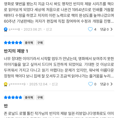
영화로 몇번을 봤는지 지금 다시 봐도 명작인 반지의 제왕 시리즈를 책으
『반지의 제왕』은 웅장한 전쟁을 다루고 있지만, 톨킨은 그것의 영광보다는
로 읽어보게 되었다 세상에 처음으로 나온건 1954년으로 인쇄를 거듭할
그 속에서 발버둥치는 작은 이들에게 더 큰 관심을 두고 있다. 호빗으로 대
때마다 수정을 하였고 저자의 이런 노력으로 책의 완성도를 높여나갔으며
표되는 평범한 이들이 웅대한 세계의 격동에서 갖는 가치를 그리고 있으
60주년 기념판에는 저자가 편집에 직접 참여하여 수정과 개정을 진행하
며, 소박한 삶의 중요성은 ‘선과 악’에 대한 질문으로 이어진다. 절대반지를
여 더욱더 완성도를 높여나갔다고 한다 절대반지를 파괴하고 악의 세력을
s****8
2023.06.21.
신고
4
댓글
0
바라보는 다양한 인물들의 시각과 사루만의 화려한 언변을 통해 진정한 선
물리치기 위해 결성된
은 무엇인지 묻는다. 또한, 그림을 그리듯 섬세한 묘사들과 치밀한 전개, 영
종이책
구매
웅 모험담다운 멋진 서사는 이 책에 매료되기에 충분한 이유다. 그리고 『반
반지의 제왕 1
지의 제왕』의 뒷이야기를 상세히 알려주는 두꺼운 부록은 마치 또 다른 영
웅 서사나 역사서를 읽는 것 같은 즐거움을 줄 것이다.
너무 장대한 이야기라서 시작할 엄두가 안났는데, 영화에서 보여주지 못한
이야기들을 알고 싶어서 드디어 도전하게 되었어요. 기대한 것 이상으로
두꺼워서 가지고 다니고 읽기 어렵다는 문제가 있지만, 워낙에 아름다운
세계를 뒤흔들 블록버스터 아마존 미드 『반지의 제왕』 2021년 공개!
장정의 책이다 보니 집에 잘 모셔두고 조금씩 읽어나가는 즐거움을 누리고
가운데땅 역사상 가장 스펙터클한 반지 전쟁을 구현!
있어요.
y*******9
2025.12.04.
신고
0
댓글
0
전 세계 1억 부 이상 판매라는 놀라운 기록을 세운 『반지의 제왕』은 영화로
도 제작되어 많은 사랑을 받았다. 아마존 프라임에서 제작 중인 드라마 ‘반
종이책
구매
지의 제왕’은 미국 역사상 최고의 제작비를 투입, 2021년에 공개될 예정이
반
다. 영화, 드라마, 그리고 게임 등 수많은 팬을 거느린 작품이지만, 놀랍도
존 로날드 로웰 톨킨 작가님의 반지의 제왕 일권 리뷰입니다영화로도 이미
록 정교하고 거대하게 빚어낸 톨킨의 세계를 체험하기에 원작을 읽는 것만