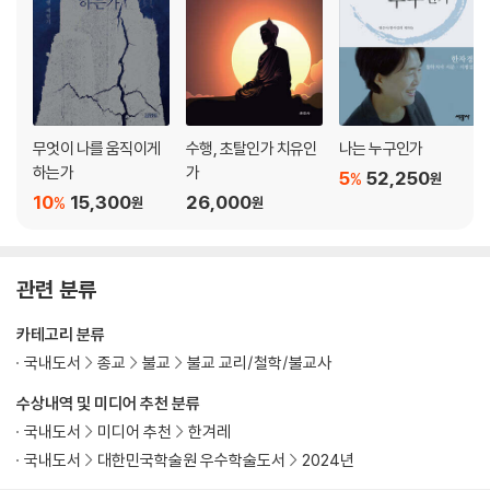
2) 수행 결과의 공덕: 32응신·14무외·4부사의 … 138
2. 문수보살의 선택 … 160
1) 문수의 생각 … 160
2) 24방편의 비판 … 164
3) 이근(耳根)의 선택 … 172
IV. 수행의 궤칙(軌則) … 185
무엇이 나를 움직이게
수행, 초탈인가 치유인
나는 누구인가
1. 섭심(攝心)의 길: 내섭과 외섭 … 186
하는가
가
5
52,250
%
원
1) 4율의: 불음·불살·부도·불대망어 … 186
10
15,300
26,000
%
원
원
(능엄경 제7권)
2) 도량 안립과 수증절차 … 202
2. 다라니의 수지 … 213
관련 분류
1) 다라니를 청함 … 213
2) 능엄주: 실달다반달라 주(呪) … 215
카테고리 분류
3) 능엄주의 공덕 … 223
국내도서
종교
불교
불교 교리/철학/불교사
4) 신장들의 보호 … 235
수상내역 및 미디어 추천 분류
국내도서
미디어 추천
한겨레
제3부 선나: 증과분 … 239
I. 전의와 2종 전도 … 243
국내도서
대한민국학술원 우수학술도서
2024년
1. 중생전도 … 243