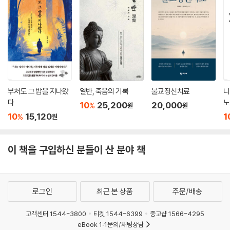
『능엄경』 핵심내용 정리도표 … 493
색인 … 511
부처도 그 밤을 지나왔
열반, 죽음의 기록
불교정신치료
니
다
노
10
25,200
20,000
%
원
원
10
15,120
1
%
원
이 책을 구입하신 분들이 산 분야 책
로그인
최근 본 상품
주문/배송
고객센터 1544-3800
티켓 1544-6399
중고샵 1566-4295
eBook 1:1문의/채팅상담