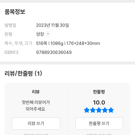
1) 전도(顚倒)와 전의(轉依)의 관계 … 243
품목정보
2) 혹·업·고의 중생전도 … 245
2. 세계전도 … 250
발행일
2023년 11월 30일
1) 6진(塵)의 성립 … 250
판형
양장
2) 12류생의 성립: 난·태·습·화·유색·무색·유상·무상·비유색·비무색·비유
상·비무상 … 253
쪽수, 무게, 크기
516쪽 | 1086g | 176*248*30mm
(능엄경 제8권)
ISBN13
9788930636049
II. 수행의 단계 … 263
1. 수행의 3점차 … 263
1) 수습(修習): 업장 조인(助因)의 제거 … 265
리뷰/한줄평
1
2) 진수(眞修): 청정계율을 지켜 심신 단속 … 268
3) 증진(增進): 현업(現業)을 거스르기 … 271
리뷰
한줄평
2. 수행 57위(位) … 273
1) 간혜지(乾慧地) … 274
10.0
첫번째 리뷰어가
2) 10신(信): 5근(根)과 5력(力) … 275
되어주세요.
3) 10주(住): 불계에 태어남 … 278
4) 10행(行): 6바라밀 … 281
리뷰 쓰기
한줄평 쓰기
5) 10회향(廻向): 중생·불도·진여에 회향 … 284