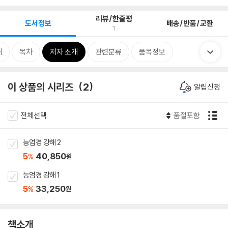
리뷰/한줄평
도서정보
배송/반품/교환
1
개
목차
저자 소개
관련분류
품목정보
이 상품의 시리즈
2
알림신청
전체선택
품절포함
능엄경 강해 2
5
40,850
%
원
능엄경 강해 1
5
33,250
%
원
책소개