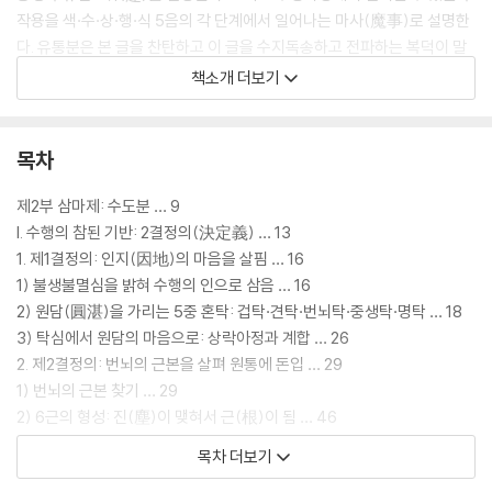
작용을 색·수·상·행·식 5음의 각 단계에서 일어나는 마사(魔事)로 설명한
다. 유통분은 본 글을 찬탄하고 이 글을 수지독송하고 전파하는 복덕이 말
할 수 없이 큼을 간단하게 언급하며 끝맺는, 책의 결론 부분이다.
책소개 더보기
『능엄경』은 붓다의 가르침을 완성하기 위해, 보여진 현상세계 전체를 넘어
서는 마음 한자리를 확고하게 붙잡기 위해 쓰여진 경전이다. 수행하는 불
목차
자라면 놓쳐서는 안 되는 그 마음을 ‘신묘하고 맑고 밝은 마음’인 묘정명심
(妙淨明心), ‘원만하며 묘하고 밝은 마음’인 원묘명심(圓妙明心)으로
제2부 삼마제: 수도분 … 9
밝히면서 그 존재를 증명하고 있다. 그리고 그 마음에 입각해서 우리가 경
I. 수행의 참된 기반: 2결정의(決定義) … 13
험하는 자아와 세계의 실상을 해명한다. 일체 존재의 방대한 범위를 체계
1. 제1결정의: 인지(因地)의 마음을 살핌 … 16
적으로 설명하고, 수행 과정에서 드러나는 신비한 내용들도 논리적으로 해
1) 불생불멸심을 밝혀 수행의 인으로 삼음 … 16
명해 주는 통합적 불교 이론서 내지 수행 안내서라고 할 수 있다.
2) 원담(圓湛)을 가리는 5중 혼탁: 겁탁·견탁·번뇌탁·중생탁·명탁 … 18
3) 탁심에서 원담의 마음으로: 상락아정과 계합 … 26
한자경 교수는 오랜 시간을 들여 『능엄경』 역본들과 여러 주석서들을 대조
2. 제2결정의: 번뇌의 근본을 살펴 원통에 돈입 … 29
하며 번역과 해설을 완성했다. 반라밀제(Paramiti)의 한문역본 『대불정
1) 번뇌의 근본 찾기 … 29
여래밀인수증료의제보살만행수능엄경(大佛頂如來密因修證了義諸
2) 6근의 형성: 진(塵)이 맺혀서 근(根)이 됨 … 46
菩薩萬行首楞嚴經)』 원문을 기초로 하여 가능한 한 쉬운 우리말로 풀이
3) 6근 분화 이전의 원명: 6근호용(六根互用) … 53
목차 더보기
하고, 그 내용을 철학적으로 설명하였다. 『능엄경』의 원래 내용이 붓다가
3. 불생불멸의 견성의 확인 … 58