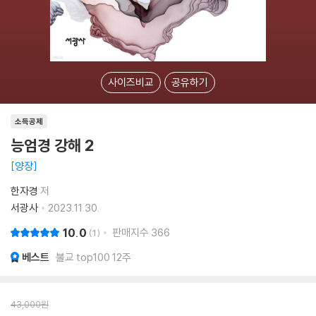
사이즈비교
공유하기
소득공제
능엄경 강해 2
양장
한자경
저
서광사
2023.11.30.
10.0
판매지수
366
1
베스트
불교 top100 12주
43,000
원