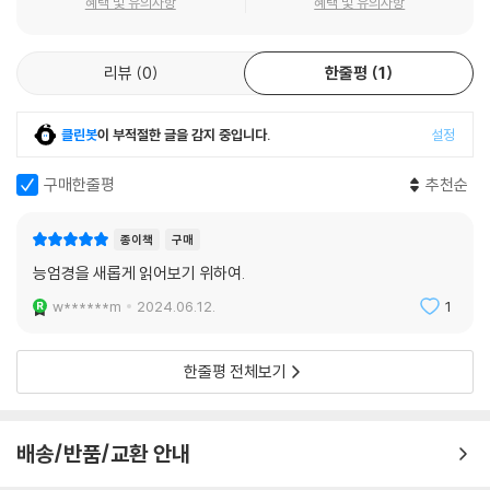
혜택 및 유의사항
혜택 및 유의사항
6) 4가행위(加行位): 난위·정위·인위·세제일법위 … 286
7) 10지(地): 불지로 나아감 … 290
8) 등각(等覺): 금강혜 … 292
리뷰
0
한줄평
1
9) 묘각(妙覺) … 294
제4부 결경분: 경의 제목 … 297
클린봇
이 부적절한 글을 감지 중입니다.
설정
구매한줄평
추천순
제5부 조도분: 7취와 마사 … 305
I. 7취(趣)의 발생 … 307
1. 7취의 성립 … 307
종이책
구매
1) 진여심과 7취 … 307
능엄경을 새롭게 읽어보기 위하여.
2) 내분과 외분: 정(情)과 상(想) … 311
w******m
2024.06.12.
1
3) 정(情)과 상(想)에 따른 윤회의 길 … 314
2. 7취 … 320
한줄평 전체보기
1) 지옥취(地獄趣): 10습인(習因), 6교보(交報) … 321
2) 귀취(鬼趣) … 341
3) 축생취(畜生趣) … 346
배송/반품/교환 안내
4) 인취(人趣) … 350
5) 선취(仙趣) … 355