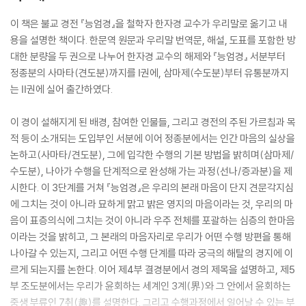
이 책은 불교 경전 『능엄경』을 철학자 한자경 교수가 우리말로 옮기고 내
용을 설명한 책이다. 한문역 원문과 우리말 번역문, 해설, 도표를 포함한 방
대한 분량을 두 권으로 나누어 한자경 교수의 해제와 『능엄경』 서분부터
정종분의 사마타(견도분)까지를 Ⅰ권에, 삼마제(수도분)부터 유통분까지
는 Ⅱ권에 실어 출간하였다.
이 경이 설해지게 된 배경, 참여한 인물들, 그리고 경전의 주된 가르침과 목
적 등이 소개되는 도입부인 서분에 이어 정종분에서는 인간 마음의 실상을
논하고(사마타/견도분), 그에 입각한 수행의 기본 방법을 밝히며(삼마제/
수도분), 나아가 수행을 단계적으로 완성해 가는 과정(선나/증과분)을 제
시한다. 이 3단계를 거쳐 『능엄경』은 우리의 본래 마음이 단지 견문각지심
에 그치는 것이 아니라 묘하게 맑고 밝은 영지의 마음이라는 것, 우리의 마
음이 표층의식에 그치는 것이 아니라 우주 전체를 포괄하는 심층의 한마음
이라는 것을 밝히고, 그 본래의 마음자리로 우리가 어떤 수행 방편을 통해
나아갈 수 있는지, 그리고 어떤 수행 단계를 따라 궁극의 해탈의 경지에 이
르게 되는지를 논한다. 이어 제4부 결경분에서 경의 제목을 설명하고, 제5
부 조도분에서는 우리가 윤회하는 세계인 3계(界)와 그 안에서 윤회하는
중생 부류인 7취(趣)를 설명한다. 그리고 수행과정에서 일어날 수 있는 부