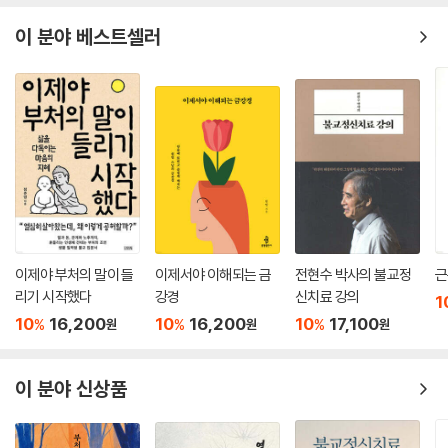
(능엄경 제9권)
이 분야 베스트셀러
6) 천: 욕계6천·색계18천·무색계4천 … 360
7) 아수라 … 378
3. 7취의 허망함 … 380
II. 수행시 일어나는 마사(魔事) … 385
1. 마사(魔事)의 본질 … 386
2. 5음의 마사(魔事) … 394
1) 색음의 마사 … 395
2) 수음의 마사 … 405
3) 상음의 마사 … 417
(능엄경 제10권)
이제야 부처의 말이 들
이제서야 이해되는 금
전현수 박사의 불교정
근
4) 행음의 마사 … 438
리기 시작했다
강경
신치료 강의
5) 식음의 마사 … 458
1
10
16,200
10
16,200
10
17,100
3. 5음과 망상(妄想) … 475
%
%
%
원
원
원
1) 5겹 망상: 견고망상·허명망상·융통망상·유은망상·전도망상 … 476
2) 음계의 심천 … 483
이 분야 신상품
3) 멸제의 돈과 점 … 484
유통분 … 487