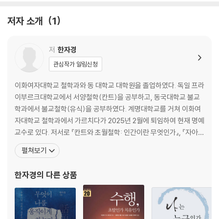
아난, 파사익왕, 관세음보살 등과 나눈 대화체의 글이기 때문에 생생한 분
1) 여래의 7상주과(常住果): 보리·열반·진여·불성·암마라식·공여래장·대
위기를 살리고자 대화체의 대본 형식으로 풀어 구성하고, 모든 대화를 존
원경지 … 58
저자 소개
1
댓말로 번역한 점이 큰 특징이다. 독자들은 이 책에서 왕에게도 제자에게
2) 상주하는 원담의 마음: 종소리 들음의 예시 … 61
도 공대말을 쓰는 붓다를 만나볼 수 있다. 내용 중심으로 장과 절을 나누고
(능엄경 제5권)
소제목을 붙여, 차례만으로도 큰 줄기를 알아볼 수 있게 했다. 구절마다 해
II. 수행의 참된 요체 … 71
저
한자경
설 앞에 간략하게 내용을 도표화하여 독자의 이해를 돕도록 했고, 핵심적
1. 맺힌 것을 풀기 … 71
관심작가 알림신청
인 도표들은 각 권 뒤에 별도로 묶었다. 중요한 개념과 수(數), 인명, 비유
1) 매듭의 근원 … 71
등은 색인에서 찾을 수 있게 했다.
2) 6을 풀면 1도 없음: 6해1망(六解一亡) … 84
이화여자대학교 철학과와 동 대학교 대학원을 졸업하였다. 독일 프라
2. 24성인의 원통(圓通)의 길 … 94
이부르크대학교에서 서양철학(칸트)을 공부하고, 동국대학교 불교
오랜 세월 동안 불교인뿐 아니라 수많은 사람들에게 읽혀온 이 경전이 이
1) 6진원통: 교진여·우파니사타·향엄동자·약왕약상·발타바라·마하가섭 …
학과에서 불교철학(유식)을 공부하였다. 계명대학교를 거쳐 이화여
제 현대적 번역과 해석을 통해 오늘날과 미래 세대의 많은 독자들에게 삶
97
자대학교 철학과에서 가르치다가 2025년 2월에 퇴임하여 현재 명예
의 의미와 사유의 깊이를 더해 줄 것이다.
2) 5근원통: 아나율타·주리반특가·교범발제·필릉가바차·수보리 … 103
교수로 있다. 저서로 『칸트와 초월철학: 인간이란 무엇인가』, 『자아의
3) 6식원통: 사리불·보현보살·손타라난타·부루나·우파리·목건련 … 110
연구: 서양 근·현대 철학자들의 자아관 연구』, 『자아의 탐색』, 『유식
펼쳐보기
4) 7대원통: 오추슬마·지지보살·월광동자·유리광보살·허공장보살·미륵
무경: 유식불교에서의 인식과 존재』, 『동서양의 인간 이해』, 『일심의
보살·대세지 … 117
철학』, 『불교철학의 전개: 인도에서 한국까지』, 『불교의 무아론』, 『칸
한자경
의 다른 상품
(능엄경 제6권)
트 철학에의 초대』, 『나를 찾아가는 21字
III. 이근원통 … 129
1. 관세음보살의 이근원통 … 129
1) 6결(結) 풀기: 동결·정결·근결·각결·공결·멸결 … 129