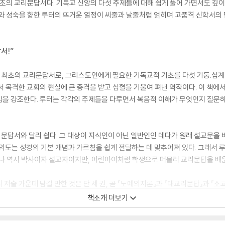
최초의 교리문답서다. 기독교 신앙의 다섯 주제들에 대해 쉽게 풀어 가면서도 깊이
와 성숙을 향한 루터의 뜨거운 열정이 씨줄과 날줄처럼 얽히며 고품격 신학서의 
서!”
교 최초의 교리문답서로, 그리스도인에게 필요한 기독교적 기초를 다섯 기둥.십계명,
서 목격한 교회의 현실에 큰 충격을 받고 심혈을 기울여 펴낸 역작이다. 이 책에
임을 강조한다. 루터는 각각의 주제들을 다루면서 복음적 이해가 무엇인지 질문하
문답서와 달리 쉽다. 그 대상이 지식인이 아닌 일반인인 데다가 원래 설교문을 
술 의도는 성경의 기본 개념과 가르침을 쉽게 전달하는 데 맞추어져 있다. 그래서
“나 역시 박사이자 설교자이지만, 어린아이처럼 학생으로 머물러 교리문답을 배운
저술 가운데 남길 만한 것은 단 세 권, 곧 『노예의지론』과 『대교리문답』과 『
술로 꼽히며, 루터 신학을 논할 때 가장 많이 인용되는 루터 자신의 글이 바로 
책소개 더보기
한 고전이라 할 수 있다.