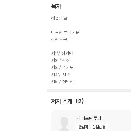
종교개혁 500주년을 맞이한 우리가 오늘 이 책
목차
전 역사적 상황과 맥락을 고려하며 읽어 내려가야
개혁의 대상이 되어 버린 한국교회의 독자들이 루
해설의 글
마르틴 루터 서문
초판 서문
제1부 십계명
제2부 신조
제3부 주기도
제4부 세례
제5부 성만찬
저자 소개
2
저
마르틴 루터
관심작가 알림신청