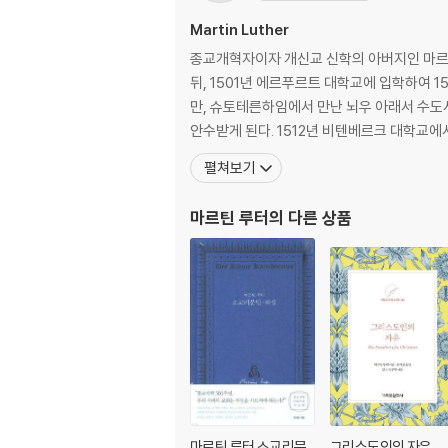
Martin Luther
종교개혁자이자 개신교 신학의 아버지인 마르틴
뒤, 1501년 에르푸르트 대학교에 입학하여 
만, 슈토테른하임에서 만난 뇌우 아래서 수도
안수받게 된다. 1512년 비텐베르크 대학교
펼쳐보기
마르틴 루터
의 다른 상품
마르틴 루터 소교리문
그리스도인의 자유