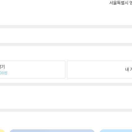
서울특별시 영
팔기
내 
100원