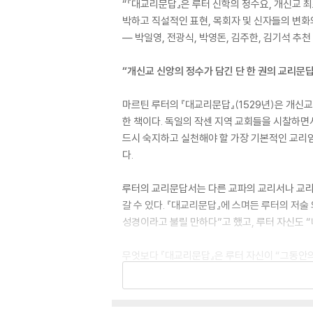
“『대교리문답』은 루터 신학의 정수요, 개신교 
박하고 직설적인 표현, 목회자 및 신자들의 변화
― 박일영, 전광식, 박영돈, 김주한, 김기석 추천
“개신교 신앙의 정수가 담긴 단 한 권의 교리문답
마르틴 루터의 『대교리문답』(1529년)은 개신
한 책이다. 독일의 작센 지역 교회들을 시찰하면
드시 숙지하고 실천해야 할 가장 기본적인 교리
다.
루터의 교리문답서는 다른 교파의 교리서나 교리
갈 수 있다. 『대교리문답』에 스며든 루터의 저
성경이라고 불릴 만하다”고 했고, 루터 자신도 
무엇보다 『대교리문답』은 루터 자신이 “그동안의 
다. 루터의 전체 신학을 조망하는 가장 중요한 저
침이 되는 동시에 내용적·역사적·의미적으로 중요