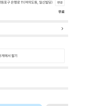
등포구 은행로 11(여의도동, 일신빌딩)
변경
무료
가게에서 팔기