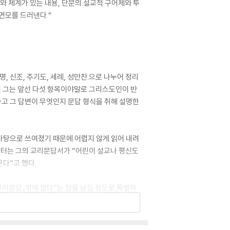
와 체계가 있는 내용, 단문의 설교적 구어체와 투
면모를 드러낸다.“
 신조, 주기도, 세례, 성만찬.으로 나누어 정리
서 그는 앞선 다섯 항목이야말로 그리스도인이 반
고 그 답변이 무엇인지 문답 형식을 취해 설명한
바탕으로 쓰여졌기 때문에 어렵지 않게 읽어 내려
 루터는 그의 교리문답서가 “어린이 설교나 평신도
다”고 했다.
소교리문답』밖에 없다”는 말을 남길 정도로 특별하
『대교리문답』이다. 개신교 각 교파 교리문답서의 지