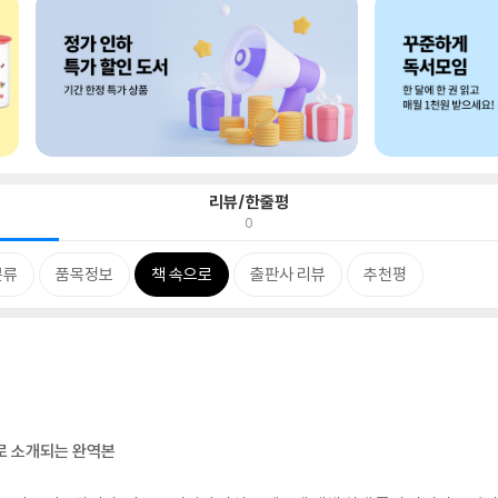
리뷰/한줄평
0
분류
품목정보
책 속으로
출판사 리뷰
추천평
로 소개되는 완역본