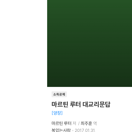
소득공제
마르틴 루터 대교리문답
양장
마르틴 루터
저
최주훈
역
복있는사람
2017.01.31.