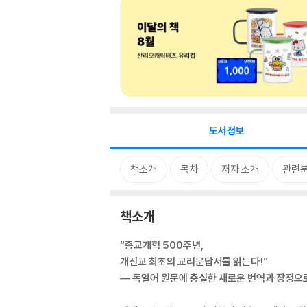
도서정보
책소개
목차
저자 소개
관련
책소개
“종교개혁 500주년,
개신교 최초의 교리문답서를 읽는다!”
― 독일어 원문에 충실한 새로운 번역과 장정으