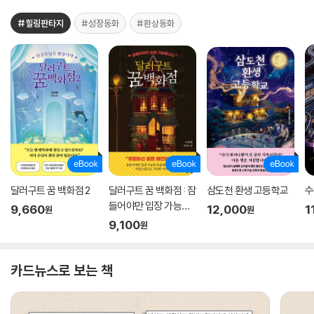
#힐링판타지
#성장동화
#환상동화
달러구트 꿈 백화점 2
달러구트 꿈 백화점 : 잠
삼도천 환생 고등학교
수
들어야만 입장 가능합
9,660
12,000
1
원
원
니다
9,100
원
카드뉴스로 보는 책