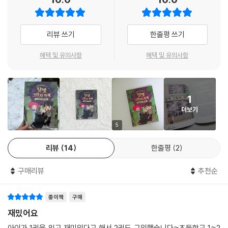
리뷰 쓰기
한줄평 쓰기
혜택 및 유의사항
혜택 및 유의사항
1
더보기
5
리뷰
14
한줄평
2
구매리뷰
추천순
종이책
구매
재밌어요
아이가 1권을 읽고 재미있다고 해서 2권도 구입했습니다~초등학교 1~2