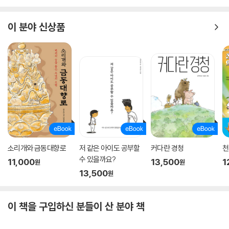
이 분야 신상품
소리개와 금동대향로
저 같은 아이도 공부할
커다란 경청
천
수 있을까요?
11,000
13,500
1
원
원
13,500
원
이 책을 구입하신 분들이 산 분야 책