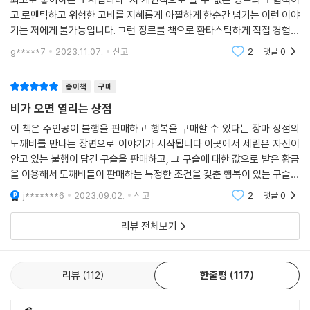
고 로맨틱하고 위험한 고비를 지혜롭게 아찔하게 한순간 넘기는 이런 이야
기는 저에게 불가능입니다. 그런 장르를 책으로 환타스틱하게 직접 경험한
것 처럼 풀어서 읽도록 해 주시니 저의 스트레스가 풀어지는 것 같아 좋았
g*****7
2023.11.07.
신고
2
댓글
0
습니다.그 책 한
종이책
구매
비가 오면 열리는 상점
이 책은 주인공이 불행을 판매하고 행복을 구매할 수 있다는 장마 상점의
도깨비를 만나는 장면으로 이야기가 시작됩니다.이곳에서 세린은 자신이
안고 있는 불행이 담긴 구슬을 판매하고, 그 구슬에 대한 값으로 받은 황금
을 이용해서 도깨비들이 판매하는 특정한 조건을 갖춘 행복이 있는 구슬을
찾아 나서게 됩니다. 주인공 세린이 마주한 것은 지나친 탐욕은 절대 사람
j*******6
2023.09.02.
신고
2
댓글
0
을 행복하게 해
리뷰 전체보기
리뷰
112
한줄평
117