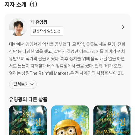
저자 소개
1
포포의 화원
보르도 & 보르모의 레스토랑
하쿠의 고물상
저
유영광
그롬의 카지노
관심작가 알림신청
지하 미로 감옥
얀의 라운지 바
대학에서 경영학과 역사를 공부했다. 교육업, 유튜브 채널 운영, 전화
펜트하우스
상담 등 다양한 일을 했고, 살면서 겪었던 아픔과 상처를 이야기로 치
안내묘 잇샤
유받으며 작가의 꿈을 키웠다. 이후 생계를 위해 음식 배달 일을 하면
보물창고
서도 틈틈이 지하철과 버스 정류장에서 글을 썼다. 전작 『비가 오면
무지개
열리는 상점The Rainfall Market』은 전 세계인의 사랑을 받아 21개
국에 출간되었다. 한국은 물론 미국과 독일에서도 베스트셀러가 되었
펼쳐보기
Epilogue
고, 스페인에선 독자와 평론가들이 선정하는 대표 청소년 문학상인
작가의 말
템플리스Templis 상(최고의 외국 소설 부문)을 수상했다. 그 외
유영광
의 다른 상품
작품으로 『소원을 이루어주는