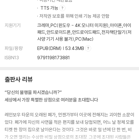
TTS 가능
저작권 보호를 위해 인쇄 기능 제공 안함
지원기기
크레마,PC(윈도우 - 4K 모니터 미지원),아이폰,아이
패드,안드로이드폰,안드로이드패드,전자책단말기(저
사양 기기 사용 불가),PC(Mac)
파일/용량
EPUB(DRM) | 53.43MB
ISBN13
9791198173881
출판사 리뷰
“당신의 불행을 파시겠습니까?”
세상에서 가장 특별한 상점으로 여러분을 초대합니다
레인보우 타운의 오래된 폐가, 언젠가부터 이곳에 전해지는 괴이한 소문이
있다. 폐가에 자신의 사연을 적은 편지를 보내 당첨되면, 어느 날 정체 모를
티켓 한 장이 집으로 날아온다는 것이다. 그것은 바로 일 년에 단 한 번, 비
가 오면 열리는 수상한 비밀 상점으로의 초대장. 그곳에 초대된 사람들은