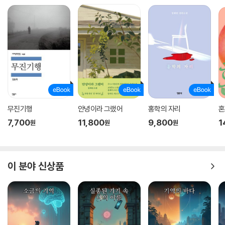
무진기행
안녕이라 그랬어
홍학의 자리
혼
7,700
11,800
9,800
1
원
원
원
이 분야 신상품