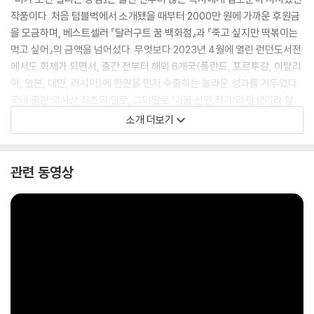
작품이다. 처음 텀블벅에서 소개됐을 때부터 2000만 원에 가까운 후원금
을 모금하며, 베스트셀러 『달러구트 꿈 백화점』과 『죽고 싶지만 떡볶이는
먹고 싶어』의 금액을 넘어섰다. 무엇보다 2023년 4월에 열린 런던도서전
에서도 화제가 되면서, 출간 전부터 해외 6개국(폴란드, 포르투갈, 이탈리
아, 일본, 대만, 러시아)에 판권을 먼저 수출하는 놀라운 성과를 거두었다.
국내 출판 역사상 최초의 일로, 그야말로 ‘괴물 신인 작가’의 탄생이라 할
수 있다. 도대체 이 소설에 어떤 매력이 있기에 국적과 언어를 초월해 큰 기
소개 더보기
대를 받는 것일까?
관련 동영상
“해리포터 시리즈와 지브리 애니메이션이 만났다.” “더 열심히 살아갈 용
기와 위로를 얻었다.” “놀랄 정도로 잘 읽힌다.” “너무 감동적인 이야기라
여운이 오래 남을 것 같다.” 작품을 먼저 읽은 독자들의 말처럼, 이 소설이
재미와 감동 그리고 의미를 모두 잡았기 때문이다. 마치 영상을 보는 것과
같은 생생한 묘사와 속도감 있는 문체, 판타지와 성장소설의 결합, 무엇보
다 따스한 시선으로 희망과 용기를 건네는 작가의 진정성과 작품의 메시지
가 언어와 문화를 훌쩍 뛰어넘은 것이다. 전 세계가 기다리는 놀라운 ‘스토