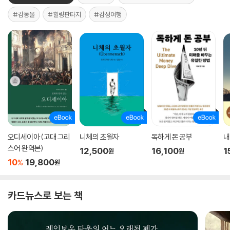
#감동물
#힐링판타지
#감성여행
오디세이아 (고대 그리
니체의 초월자
독하게 돈 공부
내
스어 완역본)
12,500
16,100
1
원
원
10
19,800
%
원
카드뉴스로 보는 책