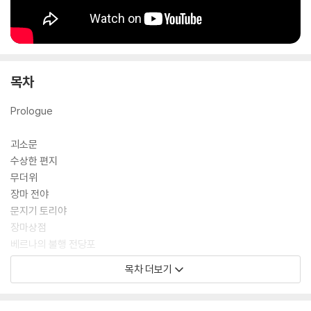
리의 힘’이 궁금하다면, 지금 바로 『비가 오면 열리는 상점』의 초대장을 펼
쳐보자.
목차
Prologue
괴소문
수상한 편지
무더위
장마 전야
문지기 토리야
장마상점
베르나의 불행 전당포
듀로프의 안내 데스크
목차 더보기
엠마의 헤어 살롱
마타의 서점
니콜의 향수 공방