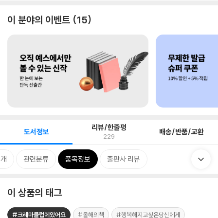
이 분야의 이벤트
15
리뷰/한줄평
도서정보
배송/반품/교환
229
소개
관련분류
품목정보
출판사 리뷰
이 상품의 태그
#크레마클럽에있어요
#올해의책
#행복해지고싶은당신에게