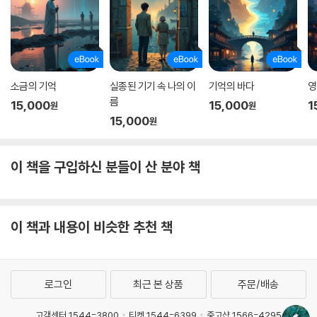
소금의 기억
실종된 기기 속 나의 이
기억의 바다
영
름
15,000
15,000
1
원
원
15,000
원
이 책을 구입하신 분들이 산 분야 책
이 책과 내용이 비슷한 추천 책
로그인
최근 본 상품
주문/배송
고객센터 1544-3800
티켓 1544-6399
중고샵 1566-4295