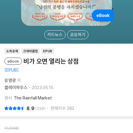
카드뉴스
공유하기
소득공제
크레마클럽
EPUB
비가 오면 열리는 상점
eBook
EPUB
유영광
저
클레이하우스
2023.05.15.
원서
The Rainfall Market
8.9
판매지수
282
229
11,200
원