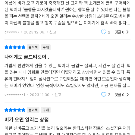
“해리포터와 지브리 애니메이션의 만남!”
여름에 비가 오고 기분이 축축해진 날 표지와 책 소개글에 끌려 구매하게
된 책이다. '불행을 파시겠습니까?' 원하는 행복을 살 수 있다면 나는 불행
전 세계 독자들이 열광하는 이야기의 힘
을 파는 선택을 할까? 비가 오면 열리는 수상한 상점에 초대된 여고생 세린
이 자신의 불행을 팔고 행복 구슬을 얻으려는 이야기에 흠뻑 빠져 읽다보
『비가 오면 열리는 상점』을 읽은 독자들이 한결같이 보이는 반응이 있다.
면 이상하게 지브리 애니메이션과 해리포터의 장면들이 머릿속에 떠오른
마치 영화나 애니메이션을 보는 것처럼 장면들이 머릿속에서 펼쳐진다는
c*****7
2023.12.06.
신고
2
댓글
0
다. 지브리와 해
것이다. 자유자재로 크기가 바뀌는 먹보 안내묘 잇샤, 사람들의 비난과 칭
찬의 말로 향수를 만드는 도깨비, 눈물과 땀으로 아름다운 꽃과 나무를 피
종이책
구매
우는 도깨비, 발톱 다듬기 대회와 반찬 없이 맨밥 먹기 대회의 수상 경력을
나에게도 골드티켓이..
뽐내는 도깨비 등 독특하면서도 매력적인 캐릭터들은 독자로 하여금 소설
가볍게 편안하게 읽을 수 있는 책이다. 몰입도 잘되고, 시간도 잘 간다. 책
속 세계에 몰입하게끔 만든다.
을 읽는 내내 영화로 만들어지면 어떨까라고 상상하면서 읽을 수 있다. 특
유의 판타지 느낌이 실사판으로 구현되었을 때 과연 어떤 모습일까 생각하
이 소설은 2023년 런던도서전에도 사전 소개되었고, “해리포터 시리즈나
는 재미가 있었다. 엄청 극적이지도 스릴있지도 않지만, 지금 현재를 살고
지브리 애니메이션을 떠올리게 한다”라는 평가를 받으며 출간 전부터 큰
있는 나에게 행복이란 무엇인지, 어떤 삶을 살아가고 싶은지, 내가 꿈꾸고
v********1
2023.11.30.
신고
2
댓글
0
화제가 되었다. 폴란드, 포르투갈, 이탈리아, 일본, 대만, 러시아 등 6개국
바라던
에 판권을 수출하면서, 언어를 뛰어넘는 ‘우리 이야기’의 힘을 널리 알렸다.
종이책
구매
지금 삶에 지쳐 위로를 받고 싶다면, 혹은 새로운 도전을 앞두고 용기를 얻
고 싶다면, 전 세계가 기다리는 힐링 판타지 소설 『비가 오면 열리는 상점』
비가 오면 열리는 상점
을 읽어보자.
이런 신비롭고 호기심을 불러 일으키는 환타스틱한 장르의 소설집은 저의
최고로 좋아하는 도서입니다. 저 개인적으로 할 수 없는 장르의 모험적이