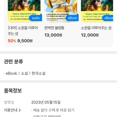
[대여] 소원을 이루어
완벽한 불량품
소원을 이루어주는 섬
주는 섬
13,000
12,000
원
원
50
9,500
%
원
관련 분류
eBook
소설
한국소설
품목정보
발행일
2023년 05월 15일
이용안내
배송 없이 구매 후 바로 읽기
이용기간 제한없음