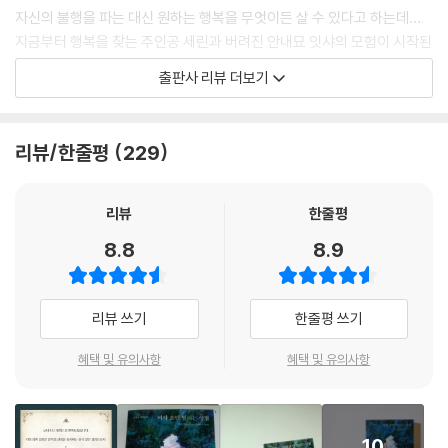
자신의 불행을 파는 대신 원하는 행복을 무엇이든 살 수 있다고 하는데….
지금부터 행복을 찾는 주인공 세린과 버려진 안내묘 잇샤의 모험이 시작된
다.
출판사 리뷰 더보기
『비가 오면 열리는 상점』은 출간 전부터 많은 독자에게 입소문이 났던 소
설이다. 처음 텀블벅에 소개됐을 때 무려 939명의 후원자가 2000만 원에
리뷰/한줄평
229
가까운 금액을 후원했고, 전자책 플랫폼 크레마클럽에 사전 연재됐을 때에
도 한국소설 분야 1위에 오르는 등 폭발적인 호응 속에서 정식 종이책 출간
을 요청받았다. 신인 작가의 소설에 이렇게 많은 독자가 관심을 보인 이유
리뷰
한줄평
는 뭘까? 불행을 파는 상점이라는 흥미로운 소재, 다양한 매력을 지닌 도
8.8
8.9
깨비 캐릭터들, 깜짝 반전이 있는 흡인력 있는 스토리가 ‘새롭고 재미있고
의미 있는 이야기’를 원하는 독자들의 마음을 사로잡았기 때문이다. 올여
름 재미와 의미를 동시에 갖춘 매혹적인 이야기를 찾고 있다면, 『비가 오면
리뷰 쓰기
한줄평 쓰기
열리는 상점』이 최고의 선택이 될 것이다.
혜택 및 유의사항
혜택 및 유의사항
비가 온 뒤 피어나는 무지개처럼
위로와 용기를 건네는 성장 소설의 결정판
10