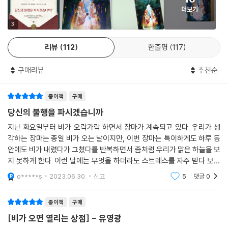
이 소설의 장르를 어떻게 설명할 수 있을까? 도깨비 상점에서 펼쳐지는 모
더보기
험을 다룬 판타지 소설이자, 상처 입고 지친 마음을 보듬는 힐링 소설이기
도 하며, 무엇보다 독자에게 희망과 용기를 건네는 성장 소설이라 할 수 있
3
다. 오랫동안 전 세계인의 사랑을 받는 생텍쥐페리의 『어린왕자』나 마테를
리뷰
112
한줄평
117
링크의 『파랑새』처럼, 동화 같으면서도 삶의 의미를 일깨워 주는 이야기에
몰입해 있다 보면 어느 순간 우리 영혼의 키가 한 뼘 더 자란 것을 깨닫게
구매리뷰
추천순
된다.
종이책
구매
모험과 판타지, 힐링, 성장이 결합된 소설의 형태는 저자의 독특한 삶의 이
력과도 연결되어 있다. 유영광 작가는 살면서 겪었던 아픔을 이야기로 치
당신의 불행을 파시겠습니까
유받으며 작가의 꿈을 키웠다고 말한다. 생계를 위해 음식 배달 일을 하며
지난 화요일부터 비가 오락가락 하면서 장마가 계속되고 있다. 우리가 생
지하철과 카페에서 틈틈이 이 소설을 썼지만, 그 과정이 너무나도 즐겁고
각하는 장마는 종일 비가 오는 날이지만, 이번 장마는 특이하게도 하루 동
행복했다고 말한다. 살다 보면 누구나 상처를 입고 어려움을 겪게 된다. 하
안에도 비가 내렸다가 그쳤다를 반복하면서 좀처럼 우리가 맑은 하늘을 보
지만 그 시간들을 잘 견뎌내면, 그저 흉터로만 남는 게 아니라 오히려 우리
지 못하게 한다. 이런 날에는 무엇을 하더라도 스트레스를 자주 받다 보니
를 더욱 단단하고 강하게 만든다. 거센 비가 내릴수록 더욱 아름다운 빛을
시원한 곳에서 휴식을 취하는 것이 최고다. 하지만 날씨가 꿉꿉하다고 해
o*****s
2023.06.30.
신고
5
댓글
0
서 시원한
뽐내는 무지개처럼 말이다. 이처럼 저자는 자신의 경험을 소설 곳곳에 녹
여내면서, 어려운 현실을 겪고 있는 이들에게 따스한 시선으로 용기를 건
종이책
구매
넨다.
[비가 오면 열리는 상점] - 유영광