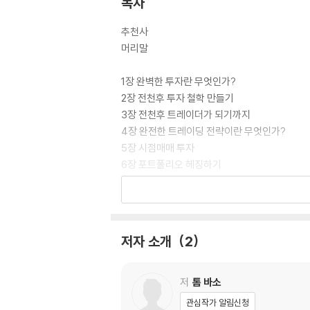
목차
추천사
머리말
1장 완벽한 투자란 무엇인가?
2장 전천후 투자 철학 만들기
3장 전천후 트레이더가 되기까지
4장 완전한 트레이딩 전략이란 무엇인가?
5장 시점매매 투자
6장 포트폴리오 헤징하기
7장 극단적 분산
8장 횡보하는 시장-시장이 요지부동이라면?
9장 ‘구덩이’ 메우기
10장 얼마나 사고팔아야 할까?
저자 소개
2
11장 트레이딩의 심리적 측면
12장 전천후 투자 시작하기
13장 위험 대비 수익률 극대화하기
저
톰 바소
14장 흔히 저지르는 실수 피하기
관심작가 알림신청