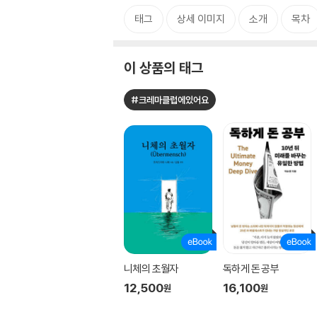
태그
상세 이미지
소개
목차
이 상품의 태그
#크레마클럽에있어요
니체의 초월자
독하게 돈 공부
12,500
16,100
원
원