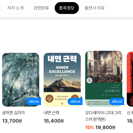
저자 소개
관련분류
품목정보
출판사 리뷰
공허한 십자가
내면 근력
오디세이아 (고대 그리
신 
스어 완역본)
13,700
15,400
18
원
원
10
19,800
%
원