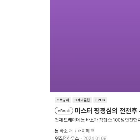
소득공제
크레마클럽
EPUB
미스터 평정심의 전천후
eBook
천재 트레이더 톰 바소가 직접 쓴 100% 안전한
톰 바소
저
배지혜
역
위즈덤하우스
2024.01.08.