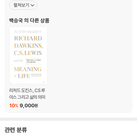
을 읽고 간추리는 편집과 윤문의 배움에 마음을 두게 되었다. 그림책
펼쳐보기
『세상에 필요한 건 너의 모습 그대로』, 교사 학술서 『교사, 함께 할수
록 빛나는』, 학부모 교양서 『사소한 아이』, 번역서 『하나님 나라의 제
백승국
의 다른 상품
자: 새로운 틀』(템북) 등 다수의 책을 감수하고 편집
리처드 도킨스, C.S.루
이스 그리고 삶의 의미
10
9,000
%
원
관련 분류