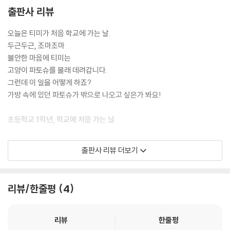
출판사 리뷰
오늘은 티미가 처음 학교에 가는 날.
두근두근, 조마조마
불안한 마음에 티미는
고양이 파토슈를 몰래 데려갑니다.
그런데 이 일을 어떻게 하죠?
가방 속에 있던 파토슈가 밖으로 나오고 싶은가 봐요!
초등학교 1학년, 학교에 처음 가는 날
초등학교에 가는 첫날, 티미는 속이 울렁거리고 심장이 쿵쿵거린다. 불안
출판사 리뷰 더보기
한 마음에 고양이 파토슈를 가방에 넣어 왔지만 선생님과 학교 운동장, 다
른 아이들까지 낯설고 어색하기만 하다. 초등학교 입학은 아이가 인생에
있어 처음 맞는 가장 큰 변화이자 관문이다. 가정과 보육기관의 보살핌에
리뷰/한줄평
4
서 벗어나 통제와 규제, 단체생활이라는 환경에 들어선 아이들은 기대와
설렘, 불안과 걱정이 섞인 감정으로 변화를 맞이한다. 그런 마음 상태가 티
미가 식사를 제대로 못하고, 학교 갈 준비를 하면서도 계속 불안해하는 모
리뷰
한줄평