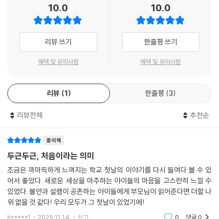
습, 급기야 고양이 파토슈를 가방에 넣어 데려가는 모습에 잘 드러나 초등
10.0
10.0
학교 입학을 앞둔 아이들의 공감을 산다. ‘나만 걱정하는 게 아니구나’, ‘나
만 불안한 게 아니구나’ 하고 안심하고 자신의 마음 상태를 이해하게 된다.
리뷰 쓰기
한줄평 쓰기
친구와 선생님을 만나니 안심이 돼요
혜택 및 유의사항
혜택 및 유의사항
가방 속 파토슈 덕분에 불안한 마음이 덜어진 티미는 새로 만난 친구와 친
절한 선생님을 보며 학교에 적응해 간다. 용기를 내어 친구에게 말을 걸고
리뷰
1
한줄평
3
서로 친해지는 과정과 선생님의 행동과 말을 관찰하며 새로운 환경에 적응
해 가는 모습이 처음 교실에 들어가 새로운 환경에 적응해 갈 우리 초등학
리뷰전체
추천순
교 1학년 아이들의 모습을 떠올리게 한다. 그렇게 처음이라는 떨림과 불안
함을 딛고 일어나 한 계단 더 성장할 우리 아이들의 모습을 보여 준다.
종이책
아이들만 두렵고 걱정하는 게 아니에요
두근두근, 처음이라는 의미
조금은 까마득하게 느껴지는 학교 첫날의 이야기를 다시 들여다 볼 수 있
티미의 가방에서 뛰쳐나온 고양이 파토슈 덕분에 한바탕 소동이 일어나고
어서 좋았다. 새로운 세상을 마주하는 아이들의 마음을 고스란히 느낄 수
그제야 아이들은 저마다 불안함을 떨치려고 집에서 기르는 동물을 가져온
있었다. 불안과 설렘이 공존하는 아이들에게 부모님이 읽어준다면 더할 나
것을 알게 된다. 선생님 또한 학교 오는 일이 무섭기도 한 것이었음을 고백
위 없을 것 같다! 우리 모두가 그 첫날이 있었기에!
하여 아무리 어른이나 선생님이라도 두렵고 떨리는 마음, 불안한 마음을
h*****1
2025.11.14.
신고
0
댓글
0