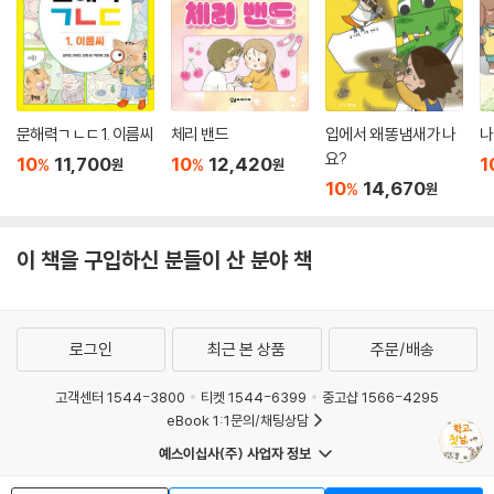
문해력ㄱㄴㄷ 1. 이름씨
체리 밴드
입에서 왜 똥냄새가 나
나
요?
10
11,700
10
12,420
1
%
%
원
원
10
14,670
%
원
이 책을 구입하신 분들이 산 분야 책
로그인
최근 본 상품
주문/배송
고객센터 1544-3800
티켓 1544-6399
중고샵 1566-4295
eBook 1:1문의/채팅상담
예스이십사(주) 사업자 정보
이용약관
개인정보처리방침
청소년보호정책