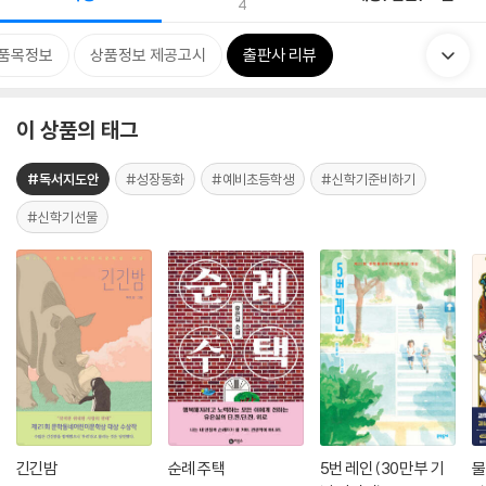
4
품목정보
상품정보 제공고시
출판사 리뷰
이 상품의 태그
#독서지도안
#성장동화
#예비초등학생
#신학기준비하기
#신학기선물
긴긴밤
순례 주택
5번 레인 (30만 부 기
물