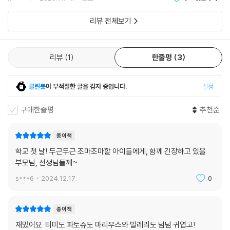
가질 수 있다는 것을 알게 해준다. 선생님과 아이들이 서로의 마음을 알게
되고 이해하면서 성장해 가는 모습은 이제 막 새로운 출발선에 선 아이들
리뷰 전체보기
에게 힘과 용기, 자신감을 불어넣어 준다.
리뷰
1
한줄평
3
클린봇
이 부적절한 글을 감지 중입니다.
설정
구매한줄평
추천순
종이책
학교 첫 날! 두근두근 조마조마할 아이들에게, 함께 긴장하고 있을
부모님, 선생님들께~
s***6
2024.12.17.
0
종이책
재밌어요. 티미도 파토슈도 마리우스와 발레리도 넘넘 귀엽고!