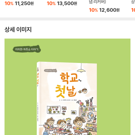
념 리커버)
상
10
11,250
10
13,500
%
%
원
원
10
12,600
1
%
원
상세 이미지