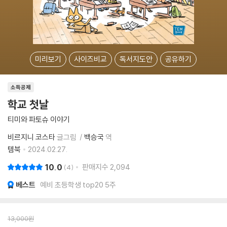
미리보기
사이즈비교
독서지도안
공유하기
소득공제
학교 첫날
티미와 파토슈 이야기
비르지니 코스타
글그림
백승국
역
템북
2024.02.27.
10.0
판매지수
2,094
4
베스트
예비 초등학생 top20 5주
13,000
원