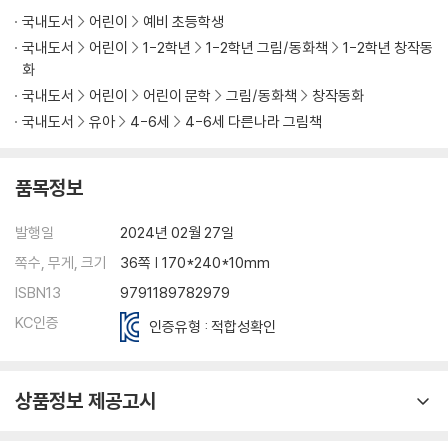
국내도서
어린이
예비 초등학생
국내도서
어린이
1-2학년
1-2학년 그림/동화책
1-2학년 창작동
화
국내도서
어린이
어린이 문학
그림/동화책
창작동화
국내도서
유아
4-6세
4-6세 다른나라 그림책
품목정보
발행일
2024년 02월 27일
쪽수, 무게, 크기
36쪽 | 170*240*10mm
ISBN13
9791189782979
KC인증
인증유형 : 적합성확인
상품정보 제공고시