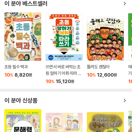
이 분야 베스트셀러
초등 필수 백과
쓰면서 바로 써먹는 초
틀려도 괜찮아
매
등 말하기 어휘 따라 쓰
기
10
8,820
10
12,600
%
%
원
원
기
기
10
15,120
1
%
원
이 분야 신상품