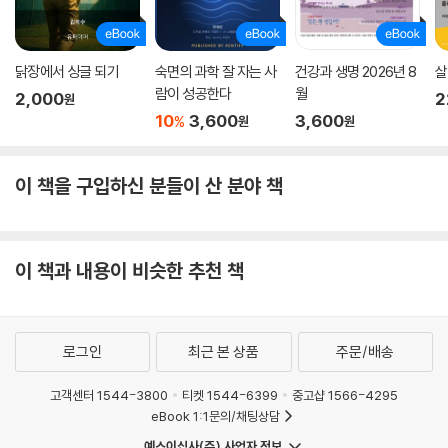
닭장에서 싱글 되기
숙면의 과학 잘 자는 사
건강과 생명 2026년 8
살
람이 성공한다
월
2,000
2
원
10
3,600
3,600
%
원
원
이 책을 구입하신 분들이 산 분야 책
이 책과 내용이 비슷한 추천 책
로그인
최근 본 상품
주문/배송
고객센터 1544-3800
티켓 1544-6399
중고샵 1566-4295
eBook 1:1문의/채팅상담
예스이십사(주) 사업자 정보