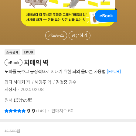
카드뉴스
공유하기
소득공제
EPUB
치매의 벽
eBook
노화를 늦추고 긍정적으로 지내기 위한 뇌의 올바른 사용법
EPUB
와다 히데키
저
허영주
역
김철중
감수
지상사
2024.02.08.
원서
ぼけの壁
9.9
판매지수
60
149
12,500
원