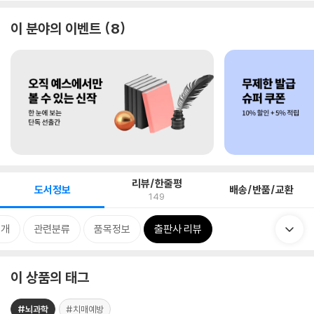
이 분야의 이벤트
8
리뷰/한줄평
도서정보
배송/반품/교환
149
소개
관련분류
품목정보
출판사 리뷰
이 상품의 태그
#뇌과학
#치매예방