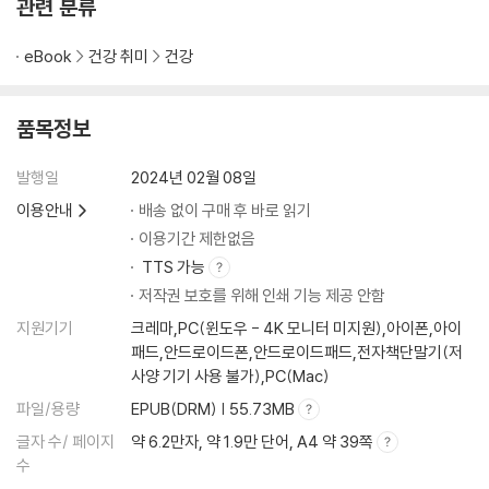
관련 분류
제4장 ‘뇌의 건강 수명’을 늘려주는 사고방식과 생활 방법
- 60세가 넘으면 내 맘대로 살고 싶다
eBook
건강 취미
건강
‘수면 부족’은 뇌의 큰 적, 알츠하이머의 원인이기도 하다
하루 30분 유산소 운동으로 쾌면(快眠)하는 습관을 가지자
치아는 고령자에게 목숨 같은 것, 잘 씹으면 치매를 예방할 수도 있다
품목정보
먹고 싶은 것을 먹는다, 좋아하는 음식은 몸뿐 아니라 뇌의 영양에도 좋다
귀가 어두워질 때는 뇌를 위해서라도 신속한 대처가 필요하다
발행일
2024년 02월 08일
‘대인 관계’야 말로 가장 좋은 뇌 훈련이다
이용안내
배송 없이 구매 후 바로 읽기
가을, 겨울에 더 적극적으로 외출한다
이용기간 제한없음
근육량이 뇌의 젊음을 결정한다
TTS 가능
운전하지 않으면 뇌도 다리?허리도 모두 약해진다
저작권 보호를 위해 인쇄 기능 제공 안함
‘스스로 제한’하는 면허를 발행하자
지원기기
크레마,PC(윈도우 - 4K 모니터 미지원),아이폰,아이
패드,안드로이드폰,안드로이드패드,전자책단말기(저
뇌의 건강 수명을 늘리는 ‘20가지 행동’
사양 기기 사용 불가),PC(Mac)
| 일상생활 |
파일/용량
EPUB(DRM) | 55.73MB
‘심호흡을 하자’- 10초 만에 뇌에 활기를 주는 방법이다
글자 수/ 페이지
약 6.2만자, 약 1.9만 단어, A4 약 39쪽
‘주문은 직접 하자’- 여러 가지 생각하고 선택하면 치매를 예방할 수 있다
수
‘요리를 하자’- 요리는 뇌의 훈련에 좋다. 가능한 범위에서 계속해나가자