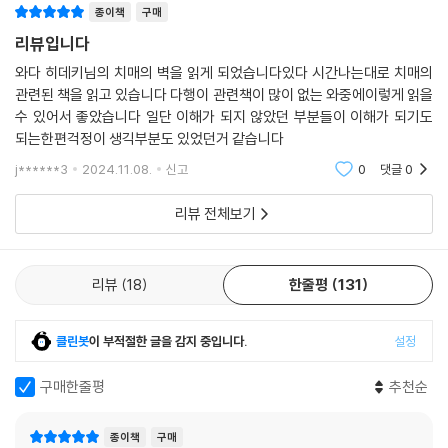
종이책
구매
초기·중기 환자는 정도의 차, 개인의 차,
리뷰입니다
불안과 불만, 초조와 갈등 모순된 여러 가지 감정 속에서 살고 있다
와다 히데키님의 치매의 벽을 읽게 되었습니다있다 시간나는대로 치매의
관련된 책을 읽고 있습니다 다행이 관련책이 많이 없는 와중에이렇게 읽을
환자의 건망증이나 실수들에 대해 심하게 대하면 대할수록 환자를 낙담시
수 있어서 좋았습니다 일단 이해가 되지 않았던 부분들이 이해가 되기도
키고 불안 초조감이 들게 한다. 그런 스트레스 가득 찬 환경, 그러니까 ‘항
되는한편걱정이 생긱부분도 있었던거 같습니다
상 야단맞는 상태’에 놓이게 되면 치매 진행을 앞당기고 문제 행동들의 악
j******3
2024.11.08.
신고
0
댓글
0
화로 이어진다. 가령 엄하게 혼내면 이것이 트라우마가 되어 환자는 “또 혼
날지도 모르겠네” → “여기서 도망가고 싶다”라고 생각해 그것이 배회로
리뷰 전체보기
이어지면 간병은 점점 더 힘들어진다. 치매 환자는 일부러 게으름 피우거
나, 잊어먹거나, 할 수 없는 척을 하는 것이 아니다. 본인이 노력한다고 해
결될 문제는 더더욱 아니다. 치매는 단순한 노화가 아니라 질병이라는 것
리뷰
18
한줄평
131
을 가족들이 머릿속에 기억해 둘 필요가 있다. 그리고 환자에게는 안심할
수 있도록 상냥한 말을 계속 건네줘야 한다. “괜찮아요” “힘드시겠어요”
클린봇
이 부적절한 글을 감지 중입니다.
설정
“큰일이네요”와 같이 항상 공감하는 말을 해주고 환자들이 ‘즐겁고’ ‘기쁘
고’ ‘좋아하는’ 긍정적인 감정을 가질 수 있도록 해야 한다. 또한 환자가 무
구매한줄평
추천순
언가를 해냈을 때는 그 즉시 칭찬을 해준다. 그러면 환자는 불안이 없어지
고 의욕이 높아진다. 환자가 즐거워하고 자신감을 되찾으면, 치매의 진행
종이책
구매