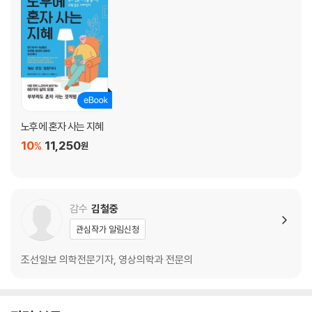
· 낮과 밤 구별이 안되고, 한밤중에 깨서 나올 때는?
· 데이 서비스에 가지 않으려 할 때는?
· ‘죽고 싶다’가 입버릇이 되었을 때는?
말기 치매 환자는 어떤 세계를 보고 있을까?
제3장 치매보다도 두려운 것은 노인성 우울증
- ‘마음의 암’으로부터 소중한 생명을 지키기 위해서는
노후에 혼자 사는 지혜
우울증은 죽음에 이르는 병
10
11,250
%
원
노인성 우울증을 둘러싼 저자의 가슴 아픈 일화와 교훈
‘노인성 우울증’과 ‘치매’를 어떻게 구분할까?
노인성 우울증을 초기에 알아낼 수 있는 요령
‘힘드시죠’ - 공감해 주는 말이 곧 “약”
감수
김철중
스트레스가 세로토닌을 감소시킨다
관심작가 알림신청
불면증과 음주는 우울증을 가속화시킨다
우울증은 약으로 ‘여기까지’ 치료 가능하다
조선일보 의학전문기자, 영상의학과 전문의
전화 통화를 오래 해서 고독을 격퇴하자
우울증이 되는 것은 결코 ‘마음이 약해서’가 아니다