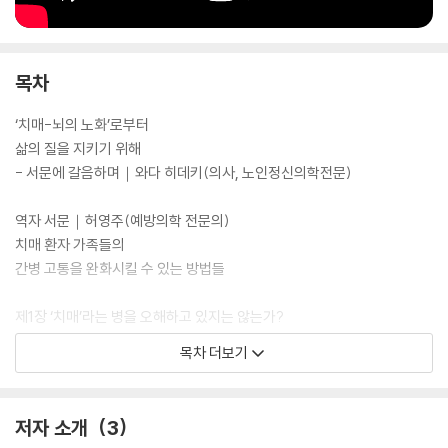
퇴해간다. 이렇게 나이 때문에 쇠퇴하는 것 역시 생활 습관을 개선함으로
써 진행을 막을 수가 있다고 한다. 뇌는 인간의 장기들 가운데서도 튼튼한
편에 속해 매일매일 제대로 쓰고 유지만 잘하면 쉽게 쇠퇴하지 않기 때문
목차
이다. 그래서 뇌의 노화에 가장 좋은 약은 다름 아닌 ‘살고 싶은 대로 즐겁
게 사는 것’이다. 이것이 치매의 진행을 늦춰준다고 역학적으로도 확인되
‘치매-뇌의 노화’로부터
고 있다. 남은 인생에 ‘오늘보다 젊은 날’은 없다. 늙었다고 아무것도 하지
삶의 질을 지키기 위해
않을 것이 아니라. 지금 할 수 있는 것을 계속하고 또 시작하며, 즐기는 것
- 서문에 갈음하며｜와다 히데키(의사, 노인정신의학전문)
이 내 수명을 연장시킨다.
역자 서문｜허영주(예방의학 전문의)
치매 환자 가족들의
간병 고통을 완화시킬 수 있는 방법들
이 책에서는 ‘80세의 벽’의 핵심 부분을 극복하기 위해 ‘치매’와 ‘노인성 우
울증’에 관한 지식(증상 치료법, 예방법 등)을 소개하고 있다. 앞서 출간된
제1장 ‘치매’라는 병을 오해하고 있지는 않는가?
책이 몸과 뇌 전체적인 건강 수명을 연장하는 것에 관한 내용이었다면, 이
- 이제 끝났다는 불안과 두려움을 없애자
목차 더보기
책은 ‘뇌’를 주제로 건강 수명을 늘릴 수 있는 지식을 소개하고 있다고 저자
우선 치매에 대한 ‘오해’부터 풀어보자
는 말한다.
치매는 ‘난폭한 질병’도 ‘소리 지르는 질병’도 아니고 ‘얌전해지는 질병’이
다
저자 소개
3
치매가 되면 “아무것도 할 수 없게 된다”라는 것은 아니다