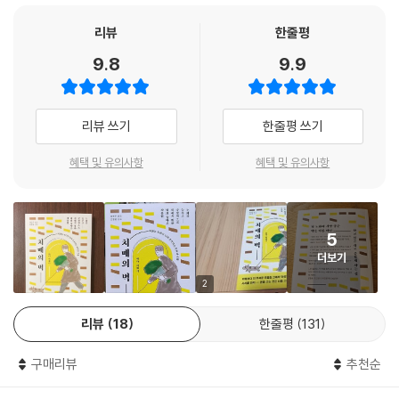
‘추리(推理)를 하자’- 뇌를 쓰면 쓸수록 건강해진다
어디인지를 모르는 상태를 말한다. 이런 증상이 나타나면 길을 잃기 쉽다.
‘토론을 하자’- 토론은 아무리 고령이라도 ‘뇌의 출력 훈련’이 된다
사실 치매는 증상이 가벼울 때일수록 길을 잃기 쉬운 것이 스스로는 “아직
리뷰
한줄평
| 마음가짐 |
그럭저럭 잘할 수 있다”라고 생각해 외출하기 때문이다.
9.8
9.9
‘즐기자’- 즐기는 것을 그만두면 안 된다
‘낙관적이 되자’- 치매 진단을 받았다 해도 인생을 아직 충분히 즐길 수 있
최근의 기억부터 사라진다
다
핵심 증상은 지금의 의학으로써는 근본적인 치료가 불가능 약을 투여해도
리뷰 쓰기
한줄평 쓰기
‘웃자’- 전두엽에 혈류가 증가하고 면역력은 높아진다
진행을 다소 늦춰주는 정도
혜택 및 유의사항
혜택 및 유의사항
감수의 글｜김철중(조선일보 의학전문기자, 영상의학과 전문의)
치매 증상은 ‘핵심 증상’과 거기서 파생한 ‘주변 증상’으로 나누어진다. 두
가지 증상 중 ‘핵심 증상’은 치매 환자 거의 모두에서 나타나는 증상인데,
크게 4가지로 나누어진다. 첫 번째 증상은 역시 ‘기억 장애’다. 단기 기억부
5
터 잃어버리기 시작해 점차 장기 기억을 잃어간다. 두 번째 증상은 ‘실행
더보기
(失行)’ 즉 행동하는 방법을 잃는 것이다. 이는 지금까지 늘 해왔던 ‘동작
이나 행동을 할 수 없게 되는 것’으로 예를 들면 갑자기 옷 입는 방법을 모
2
르게 된다든지, 가전제품을 사용할 수 없게 되는 것들을 말한다. 세 번째 증
리뷰
18
한줄평
131
상은 ‘실언(失言)’이다. 이는 다른 사람의 말을 전혀 이해할 수 없게 되거
나 또한 자신이 말을 할 수 없게 되는 것으로 사람의 이름이나 사물의 이름
구매리뷰
추천순
을 모르게 되는 것을 포함한다. 그리고 네 번째 증상은 ‘실인(失認)’이다.
이는 눈앞에 있는 것이 무엇인지 모르게 되는 상태를 말한다.