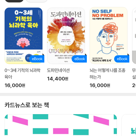
0~3세 기적의 뇌과학
도파민네이션
뇌는 어떻게 나를 조종
무
육아
하는가
설
14,400
원
16,000
16,000
2
원
원
카드뉴스로 보는 책