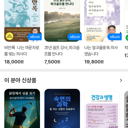
비만록 : 나는 마운자로
31년 골프 강사, 파크골
나는 알코올중독 의사
착
를 맞는 의사다
프를 만나다
였습니다
1
18,000
7,500
19,800
원
원
원
이 분야 신상품