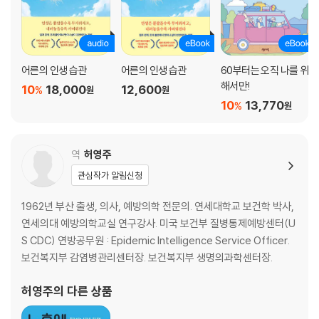
‘가기 싫어하는 부모’를 병원에 데려가기
병원에 가기 싫어하는 부모를 설득하는 ‘좋은 대화법’
치매는 서서히 진행하니 너무 힘들게 간병하지 않아도 된다
단기 기억 그러고 나서 장기 기억을 잊어버린다
어른의 인생 습관
어른의 인생 습관
60부터는 오직 나를 위
가족에게 걱정을 끼치는 ‘문제 행동’을 줄이기 위한 기초적 지식
해서만!
10
18,000
12,600
%
원
원
개호 프로그램이 ‘친절’한 것은 그래야 개호(간병)를 즐겁게 할 수 있기 때
10
13,770
%
원
문
인정하고 싶지 않다, 알려지고 싶지 않다, 도움받고 싶지 않다
역
허영주
부모, 자식 모두 불행해지지 않기 위한 ‘대화 방법’
관심작가 알림신청
· ‘도둑맞았다’고 말하기 시작할 때 무슨 말을 해야 하나?
· 집에 있으면서 “집에 가겠다”고 말하기 시작할 때는?
1962년 부산 출생, 의사, 예방의학 전문의. 연세대학교 보건학 박사,
· 배설 문제를 일으키면서도 기저귀를 하지 않으려 할 때는?
연세의대 예방의학교실 연구강사. 미국 보건부 질병통제예방센터(U
· 금방 식사했는데 “아직 안 먹었어”라고 할 때는?
S CDC) 연방공무원 : Epidemic Intelligence Service Officer.
· 같은 것만 계속 사올 때는?
보건복지부 감염병관리센터장. 보건복지부 생명의과학센터장.
· 같은 말만 계속 반복할 때는?
· 영문을 알 수 없는 말을 고집스럽게 말하기 시작할 때는?
허영주
의 다른 상품
· 목욕하기 싫어할 때는?