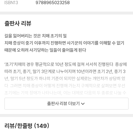
ISBN13
9788965023258
‘과음하지 말자’- 특히 우울증 경향이 있으면, 술은 절대 금지다
| 친구 |
‘식물을 키우자’- ‘농업은 뇌업’이라 할 정도로 식물 재배는 뇌를 쓰는 작업
출판사 리뷰
이다
‘반려동물을 키우자’- 마음과 몸에 긍정적인 효과를 준다
길을 잃어버리는 것은 치매 초기의 일
‘연애를 하자’- 좋아하는 사람이 있다면 자연히 뇌도 몸도 젊어진다
치매 증상이 중기 이후까지 진행하면 사기꾼의 이야기를 이해할 수 없기
| 즐거움 |
때문에 오히려 사기당하는 일들이 줄어들게 된다
‘노래하자’- ‘노래’하면 ‘산소’를 많이 마신다
‘그림을 그리자’- 그림을 그리면 세로토닌 양이 증가해 우울병을 예방할 수
‘초기’치매의 경우 평균적으로 10년 정도에 걸쳐 서서히 진행된다. 증상에
있다
따라 초기, 중기, 말기 3단계로 나누어지며 10년이라면 초기 2년, 중기 3
‘구경하러 다니자’- 현장에서 보는 공연, 스포츠는 뇌를 활기차게 한다
년, 말기 5년 정도가 하나의 기준이 되지만 실제로는 개인차가 상당히 있
‘여행을 떠나자’- 미지의 곳에서 예기치 않은 일들이 뇌를 활기차게 해준다
다. 그러면 치매 증상이 어떻게 진행해 가는지 구체적으로 살펴보면 우선
| Life Style |
초기에는 기억 장애가 나타나는데, 이는 대체로 다음의 두 종류로 나눌 수
‘멋을 부리자’- 멋은 스스로 할 수 있는 ‘행동 요법’이다
있다. 바로 ‘기명장애’와 ‘상기장애’다. 초기 치매의 경우 지능은 유지되지
출판사 리뷰 더보기
‘사치를 하자’- 돈을 쓰는 것은 뇌를 쓰는 것이다
만, 진행성 ‘기명장애’가 일어나고 있어서 같은 것을 몇 번씩 물어보는 일들
‘혼자 살자’- 혼자 사는 편이 치매가 덜 악화된다
이 많아진다. 또한 물건을 어디에 두었는지 기억하지 못하는 일들이 현저
‘살찌자’- 체중이 조금 더 나가는 편이 건강하게 장수할 수 있다
해져 찾으러 다니는 일들이 많아진다. 초기에서 중기로 다가가면 ‘지남력
리뷰/한줄평
149
| 적당히 머리를 쓰자 |
장애’가 나타나는 사람도 있는데, 이는 지금 몇 시쯤인지, 현재 있는 곳이