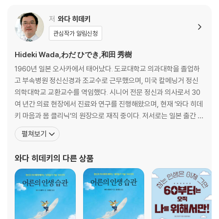
‘치매’는 완치가 안되지만, 발병은 늦출 수 있다
건망증은 ‘좋은 건망증’과 ‘나쁜 건망증’이 있다
저
와다 히데키
치매가 의심되어 의사에게 가면 어떻게 될까?
관심작가 알림신청
가족들은 환자의 행동 기록을 적어두자
치매 초기에 길을 잃기 쉽다
Hideki Wada,わだ ひでき,和田 秀樹
배회 중 교통사고는 의외로 적다
1960년 일본 오사카에서 태어났다. 도쿄대학교 의과대학을 졸업하
가족을 못 알아보고 결국 마지막 순간
고 부속병원 정신신경과 조교수로 근무했으며, 미국 칼메닝거 정신
치매의 60%를 차지하는 알츠하이머병이란?
의학대학교 교환교수를 역임했다. 시니어 전문 정신과 의사로서 30
알츠하이머병 이외의 세 가지 치매 유형
여 년간 의료 현장에서 진료와 연구를 진행해왔으며, 현재 ‘와다 히데
키 마음과 몸 클리닉’의 원장으로 재직 중이다. 저서로는 일본 출간 직
제2장 ‘노친이 좀 이상해!’라고 느꼈을 때 주의 사항
후 50만 부 이상 판매된 베스트셀러 『80세의 벽』, 누적 판매 60만
펼쳐보기
- 자식까지 쓰러지는 건 피해야 한다
부를 돌파한 『어제의 기분으로 오늘을 살지 마라』를 비롯해 『50부터
치매 진단을 받았을 때, 가족들은 어떻게 해야 좋을까?
뇌가 젊어지는 습관』 『60세의 마인드셋』 『60부터는 오직 나를 위해
와다 히데키
의 다른 상품
- ‘아무것도 할 것 없다’
서만!』 『아들러와 프로이트의 대결』
혼자 사는 노친을 불러들여서는 안 된다
치매 진단받았다고 집수리하는 것은 다시 생각해 볼 문제다
치매 진행을 가속화하는 세 가지 ‘생활 습관’
치매 진단을 받아도 “변함없이, 그만두지 않고, 그리고 계속하는 것”이 중
요하다