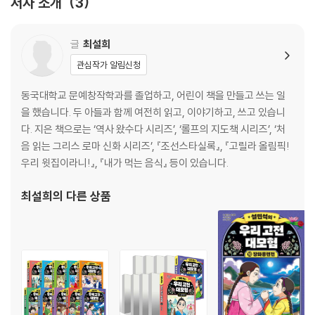
저자 소개
3
신들의 선택
노예 크리세이스
글
최설희
관심작가 알림신청
4장 아킬레우스의 분노
동국대학교 문예창작학과를 졸업하고, 어린이 책을 만들고 쓰는 일
그리스군을 휩쓴 전염병
을 했습니다. 두 아들과 함께 여전히 읽고, 이야기하고, 쓰고 있습니
테티스의 애원
다. 지은 책으로는 ‘역사 왔수다 시리즈’, ‘롤프의 지도책 시리즈’, ‘처
아킬레우스의 운명
음 읽는 그리스 로마 신화 시리즈’, 『조선스타실록』, 『고릴라 올림픽!
우리 윗집이라니!』, 『내가 먹는 음식』 등이 있습니다.
영웅들의 계보
그리스 로마 신화 더 깊이 보기
최설희
의 다른 상품
그리스 로마 신화 완전 정복!