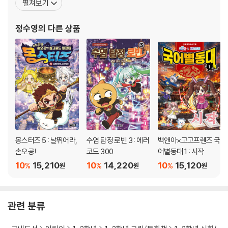
펼쳐보기
고 있다. 소년조선일보에서 『간풍기의 인체 탐험』, 『반려동물 이야
기』 연재. 『사라진 옐언니』, 『캐리와 장난감 친구들』, 『그랜드 체이
정수영
의 다른 상품
스』, 『도전 꼬마 애견미용
몽스터즈 5 : 날뛰어라,
수염 탐정 로빈 3 : 에러
백앤아×고고프렌즈 국
손오공!
코드 300
어별동대 1 : 시작
10
15,210
10
14,220
10
15,120
%
%
%
원
원
원
관련 분류