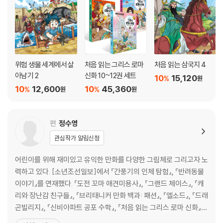
위험 생물 세계에서 살
처음 읽는 그리스 로마
처음 읽는 삼국지 4
아남기 2
신화 10~12권 세트
10
15,120
%
원
10
12,600
10
45,360
%
%
원
원
편
정수영
관심작가 알림신청
어린이를 위해 재미있고 유익한 만화를 다양한 그림체로 그리고자 노
력하고 있다. [소년조선일보]에서 『간풍기의 인체 탐험』, 『반려동물
이야기』를 연재했다. 『도전 꼬마 애견미용사』, 『그랜드 체이스』, 『캐
리와 장난감 친구들』, 『브리태니커 만화 백과: 패션』, 『엘소드』, 『드래
곤빌리지』, 『신비아파트 공포 수학』, 『처음 읽는 그리스 로마 신화』,
『카트라이더 리턴즈』 등 어린이를 위한 재미있고 유익한 만화를 그리