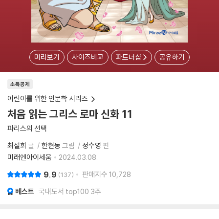
미리보기
사이즈비교
파트너샵
공유하기
소득공제
어린이를 위한 인문학 시리즈
처음 읽는 그리스 로마 신화 11
파리스의 선택
최설희
글
한현동
그림
정수영
편
미래엔아이세움
2024.03.08.
9.9
판매지수
10,728
137
베스트
국내도서 top100 3주