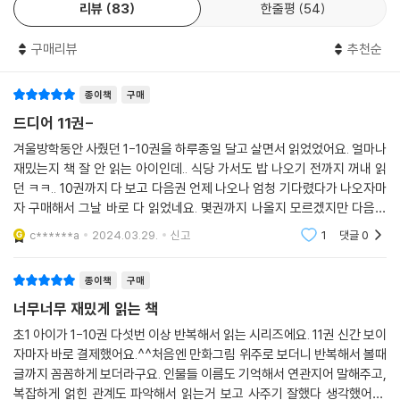
리뷰
83
한줄평
54
구매리뷰
추천순
종이책
구매
드디어 11권-
겨울방학동안 사줬던 1-10권을 하루종일 달고 살면서 읽었었어요. 얼마나
재밌는지 책 잘 안 읽는 아이인데.. 식당 가서도 밥 나오기 전까지 꺼내 읽
던 ㅋㅋ.. 10권까지 다 보고 다음권 언제 나오나 엄청 기다렸다가 나오자마
자 구매해서 그날 바로 다 읽었네요. 몇권까지 나올지 모르겠지만 다음권
도 빨리 나오면 좋겠네요!
c******a
2024.03.29.
신고
1
댓글
0
종이책
구매
너무너무 재밌게 읽는 책
초1 아이가 1-10권 다섯번 이상 반복해서 읽는 시리즈에요. 11권 신간 보이
자마자 바로 결제했어요.^^처음엔 만화그림 위주로 보더니 반복해서 볼때
글까지 꼼꼼하게 보더라구요. 인물들 이름도 기억해서 연관지어 말해주고,