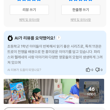
그리스 로마 신화를 처음 읽는 어린이 독자들의 흥미와 이해를 높이기 위
해, 신화의 내용을 친절하고 풍부한 ‘글’과 생동감 넘치는 ‘만화’로 풀어 냈
리뷰 쓰기
한줄평 쓰기
습니다. 첫 장을 펼치는 순간 술술 읽히는 글과 그림을 통해 신화의 바다에
풍덩 빠져 보세요. 상상력과 미적 감수성을 자극하는 『처음 읽는 그리스 로
혜택 및 유의사항
혜택 및 유의사항
마 신화』 한 권으로, 가장 쉽고 재미있는 신화 공부를 즐길 수 있습니다.
알찬 정보 페이지와 함께 사고력을 넓히는 퀴즈까지!
AI가 리뷰를 요약했어요!
초등학교 1학년 아이들이 반복해서 읽기 좋은 시리즈로, 특히 11권은
본문을 다 읽고 나면 수많은 신들의 이름을 한눈에 정리할 수 있도록 ‘신들
트로이 전쟁을 배경으로 한 흥미로운 이야기를 담고 있습니다. 파리
의 계보’를 한 페이지로 압축해 실었습니다. 또한 유적과 유물, 미술 작품
스와 헬레네의 사랑 이야기와 다양한 영웅들의 모험이 생생하게 그려
등의 풍부한 시각적 자료와 함께 한층 심화된 정보를 다루는 ‘그리스 로마
져 있으며, 황금 사과와 관련된 에피소드가 특히 흥미롭게 전개됩니
신화 더 깊이 보기’ 페이지를 수록했습니다. 마지막으로 ‘그리스 로마 신화
다. 주요
완전 정복!’ 페이지를 통해 퀴즈를 풀며 본문에서 다룬 신화 내용을 얼마나
AI 리뷰가 도움이 되었나요?
0
0
기억하고 있는지 점검하고, 신화 속 신들의 행동에 대한 생각을 자유롭게
펼쳐 볼 수 있습니다.
46
더보기
12
4
30