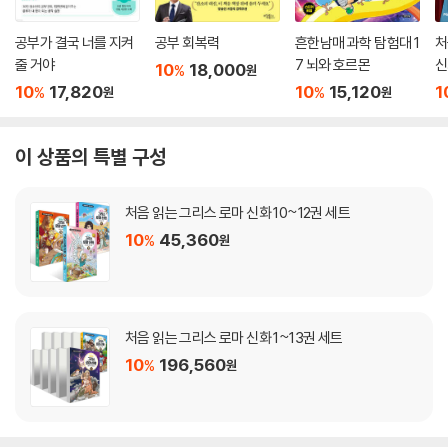
공부가 결국 너를 지켜
공부 회복력
흔한남매 과학 탐험대 1
처
줄 거야
7 뇌와 호르몬
신
10
18,000
%
원
10
17,820
10
15,120
1
%
%
원
원
이 상품의 특별 구성
처음 읽는 그리스 로마 신화 10~12권 세트
10
45,360
%
원
처음 읽는 그리스 로마 신화 1~13권 세트
10
196,560
%
원