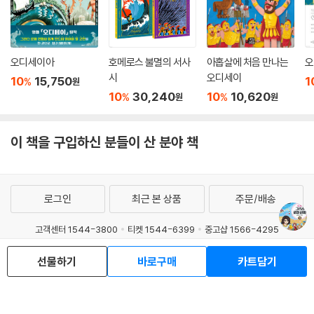
오디세이아
호메로스 불멸의 서사
아홉살에 처음 만나는
오
시
오디세이
10
15,750
1
%
원
10
30,240
10
10,620
%
%
원
원
이 책을 구입하신 분들이 산 분야 책
로그인
최근 본 상품
주문/배송
고객센터 1544-3800
티켓 1544-6399
중고샵 1566-4295
eBook 1:1문의/채팅상담
선물하기
바로구매
카트담기
예스이십사(주) 사업자 정보
이용약관
개인정보처리방침
청소년보호정책