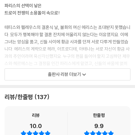
파리스의 선택이 낳은
트로이 전쟁의 소용돌이 속으로!
테티스와 펠레우스의 결혼식 날, 불화의 여신 에리스는 초대받지 못했습니
다. 모두가 행복해야 할 결혼 잔치에 어울리지 않는다는 이유였지요. 이에
그녀는 앙심을 품고, 신들 사이에 황금 사과를 던져 서로 다투게 만들었습
니다. 에리스의 계략으로 헤라, 아프로디테, 아테나는 서로 자신이 황금 사
과의 주인이라며 옥신각신했지요. 누구의 편을 들어야 할지 고심하던 제우
스와 헤르메스는 그 결정을 인간 파리스에게 맡겼고, 신들의 싸움에 얽히
게 된 파리스는 고민 끝에 한 여신을 선택했어요. 그리고 파리스의 이 선택
출판사 리뷰 더보기
은 훗날, 고국인 트로이를 큰 곤경에 빠뜨리고 말지요. 수많은 영웅과 신들
이 함께한 트로이 전쟁의 첫 이야기를 『처음 읽는 그리스 로마 신화 ⑪ - 파
리스의 선택』을 통해 만나 보세요!
리뷰/한줄평
137
〈인문학의 이해를 돕는 신개념 신화 입문서!〉
리뷰
한줄평
‘글’과 ‘만화’의 조합으로 재미와 학습을 단번에!
10.0
9.9