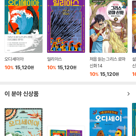
오디세이아
일리아스
처음 읽는 그리스 로마
설
신화 14
신
10
15,120
10
15,120
%
%
원
원
10
15,120
1
%
원
이 분야 신상품