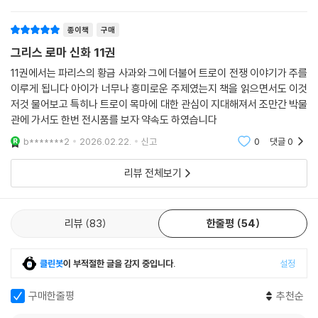
t*********1
2026.05.26.
신고
0
댓글
0
종이책
구매
그리스 로마 신화 11권
11권에서는 파리스의 황금 사과와 그에 더불어 트로이 전쟁 이야기가 주를
이루게 됩니다 아이가 너무나 흥미로운 주제였는지 책을 읽으면서도 이것
저것 물어보고 특히나 트로이 목마에 대한 관심이 지대해져서 조만간 박물
관에 가서도 한번 전시품를 보자 약속도 하였습니다
b*******2
2026.02.22.
신고
0
댓글
0
리뷰 전체보기
리뷰
83
한줄평
54
클린봇
이 부적절한 글을 감지 중입니다.
설정
구매한줄평
추천순