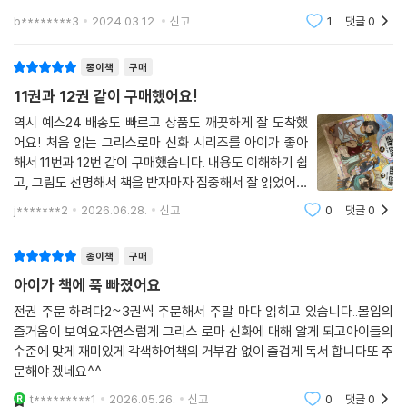
복잡하게 얽힌 관계도 파악해서 읽는거 보고 사주기 잘했다 생각했어요.
얼른 또 새로운 책 나오면 좋겠어요.!
b********3
2024.03.12.
신고
1
댓글
0
종이책
구매
11권과 12권 같이 구매했어요!
역시 예스24 배송도 빠르고 상품도 깨끗하게 잘 도착했
어요! 처음 읽는 그리스로마 신화 시리즈를 아이가 좋아
해서 11번과 12번 같이 구매했습니다. 내용도 이해하기 쉽
고, 그림도 선명해서 책을 받자마자 집중해서 잘 읽었어요
~ 소장하고 싶어해서 구매했는데 잘 산 것 같아요!
j*******2
2026.06.28.
신고
0
댓글
0
종이책
구매
아이가 책에 푹 빠졌어요
전권 주문 하려다2~3권씩 주문해서 주말 마다 읽히고 있습니다..몰입의
즐거움이 보여요자연스럽게 그리스 로마 신화에 대해 알게 되고아이들의
수준에 맞게 재미있게 각색하여책의 거부감 없이 즐겁게 독서 합니다또 주
문해야 겠네요^^