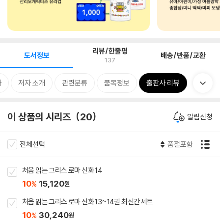
리뷰/한줄평
도서정보
배송/반품/교환
137
차
저자 소개
관련분류
품목정보
출판사 리뷰
이 상품의 시리즈
20
알림신청
전체선택
품절포함
처음 읽는 그리스 로마 신화 14
10
15,120
%
원
처음 읽는 그리스 로마 신화 13~14권 최신간 세트
10
30,240
%
원