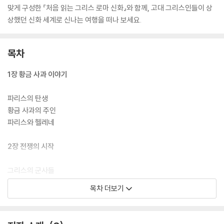
맞게 구성한 『처음 읽는 그리스 로마 신화』와 함께, 고대 그리스인들이 상
상했던 신화 세계로 신나는 여행을 떠나 보세요.
목차
1장 황금 사과 이야기
파리스의 탄생
황금 사과의 주인
파리스와 헬레네
2장 전쟁의 시작
그리스의 군사들
칼카스의 예언
목차 더보기
9년의 시간
3장 저마다의 선택