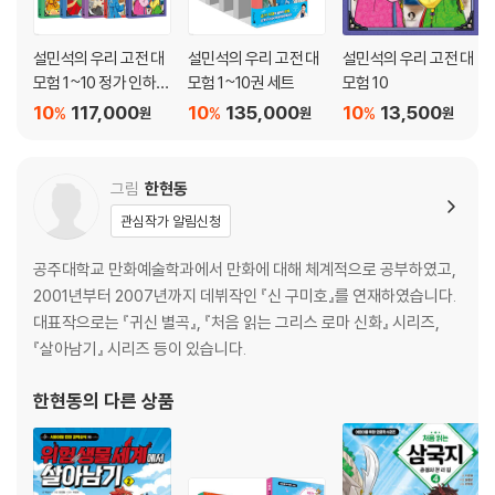
설민석의 우리 고전 대
설민석의 우리 고전 대
설민석의 우리 고전 대
모험 1~10 정가 인하
모험 1~10권 세트
모험 10
세트
10
117,000
10
135,000
10
13,500
%
%
%
원
원
원
그림
한현동
관심작가 알림신청
공주대학교 만화예술학과에서 만화에 대해 체계적으로 공부하였고,
2001년부터 2007년까지 데뷔작인 『신 구미호』를 연재하였습니다.
대표작으로는 『귀신 별곡』, 『처음 읽는 그리스 로마 신화』 시리즈,
『살아남기』 시리즈 등이 있습니다.
한현동
의 다른 상품