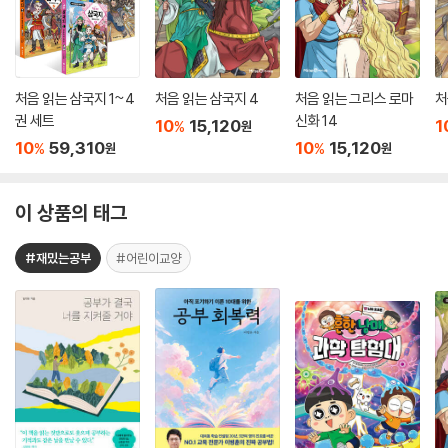
처음 읽는 삼국지 1~4
처음 읽는 삼국지 4
처음 읽는 그리스 로마
처
권 세트
신화 14
10
15,120
1
%
원
10
59,310
10
15,120
%
%
원
원
이 상품의 태그
#재밌는공부
#어린이교양