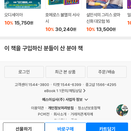
오디세이아
호메로스 불멸의 서사
설민석의 그리스 로마
일
시
신화 대모험 16
10
15,750
1
%
원
10
30,240
10
13,500
%
%
원
원
이 책을 구입하신 분들이 산 분야 책
로그인
최근 본 상품
주문/배송
고객센터 1544-3800
티켓 1544-6399
중고샵 1566-4295
eBook 1:1문의/채팅상담
예스이십사(주) 사업자 정보
이용약관
개인정보처리방침
청소년보호정책
PC버전
회사소개
거래처관계자께
도서홍보
광고
선물하기
바로구매
카트담기