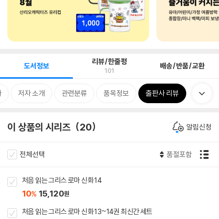
리뷰/한줄평
도서정보
배송/반품/교환
101
차
저자 소개
관련분류
품목정보
출판사 리뷰
이 상품의 시리즈
20
알림신청
전체선택
품절포함
처음 읽는 그리스 로마 신화 14
10
15,120
%
원
처음 읽는 그리스 로마 신화 13~14권 최신간 세트