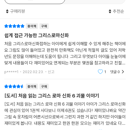
리뷰
64
한줄평
37
구매리뷰
추천순
종이책
구매
쉽게 접근 가능한 그리스로마신화
처음 그리스로마신화접하는 아이에게 쉽게 이해할 수 있게 해주는 책이에
요.그림도 많이 들어있고 완전히 만화책도 아닌게 적절히 글도 있어 저학
년도 문장을 이해하는데 도움이 됩니다. 그리고 무엇보다 아이들 눈높이에
맞게 내용들이 다 재미있어요.연계되는 부분은 몇권을 참고하라고 친절히
적어주기도 하구요.그럼 아이가 1~6권 까지 죄다 꺼내놓고 펼쳐보고 있네
p*****1
2022.02.23.
신고
1
댓글
0
요.
종이책
구매
[도서] 처음 읽는 그리스 로마 신화 6 괴물 이야기
[도서] 처음 읽는 그리스 로마 신화 6 괴물 이야기 아이가 그리스 로마신화
에 관심이 있어 1권씩 사다보니 이제 6권도 샀습니다! 재미있나봐요 약간
그림 속 옷차림이 어른시선으로봐서 그런지 과한 거 같긴 하지만 아이들이
재미있게 봅니다. 내용도 재미있고 한권 한권 모으는 재미가 있네요 다음