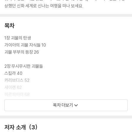
상했던 신화 세계로 신나는 여행을 떠나 보세요.
목차
1장 괴물의 탄생
가이아의 괴물 자식들 10
괴물 부부의 등장 26
2장 무시무시한 괴물들
스킬라 40
카리브디스 52
세이렌 62
하르피아이 68
스핑크스 80
목차 더보기
3장 신과 인간을 도운 괴물
페가수스 92
저자 소개
3
그리핀 104