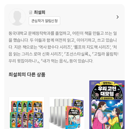
케크롭스 110
글
최설희
4장 슬픈 운명의 미노타우로스
관심작가 알림신청
미로 속 미노타우로스 120
괴물을 물리친 테세우스 130
동국대학교 문예창작학과를 졸업하고, 어린이 책을 만들고 쓰는 일
을 했습니다. 두 아들과 함께 여전히 읽고, 이야기하고, 쓰고 있습니
신들의 계보 142
다. 지은 책으로는 ‘역사 왔수다 시리즈’, ‘롤프의 지도책 시리즈’, ‘처
그리스 로마 신화 더 깊이 보기 143
음 읽는 그리스 로마 신화 시리즈’, 『조선스타실록』, 『고릴라 올림픽!
그리스 로마 신화 완전 정복! 150
우리 윗집이라니!』, 『내가 먹는 음식』 등이 있습니다.
최설희
의 다른 상품