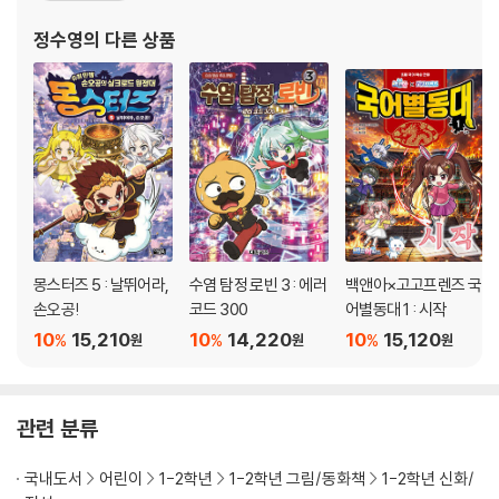
기』 연재. 『사라진 옐언니』, 『캐리와 장난감 친구들』, 『그랜드 체이
정수영
의 다른 상품
스』, 『도전 꼬마 애견미용
몽스터즈 5 : 날뛰어라,
수염 탐정 로빈 3 : 에러
백앤아×고고프렌즈 국
손오공!
코드 300
어별동대 1 : 시작
10
15,210
10
14,220
10
15,120
%
%
%
원
원
원
관련 분류
국내도서
어린이
1-2학년
1-2학년 그림/동화책
1-2학년 신화/