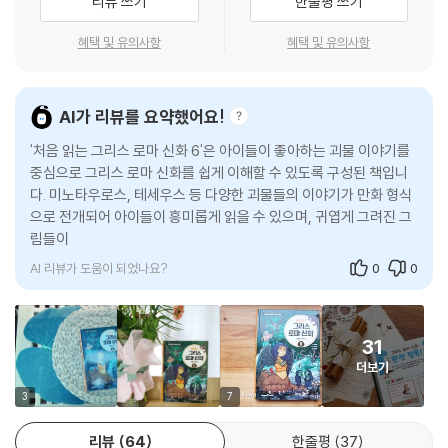
리뷰 쓰기
한줄평 쓰기
알찬 정보 페이지와 함께 사고력을 넓히는 퀴즈까지!
혜택 및 유의사항
혜택 및 유의사항
본문을 다 읽고 나면 수많은 신들의 이름을 한눈에 정리할 수 있도록 ‘신들
의 계보’를 한 페이지로 압축해 실었습니다. 또한 유적과 유물, 미술 작품
등의 풍부한 시각적 자료와 함께 한층 심화된 정보를 다루는 ‘그리스 로마
AI가 리뷰를 요약했어요!
신화 더 깊이 보기’ 페이지를 수록했습니다. 마지막으로 ‘그리스 로마 신화
'처음 읽는 그리스 로마 신화 6'은 아이들이 좋아하는 괴물 이야기를
완전 정복!’ 페이지를 통해 퀴즈를 풀며 본문에서 다룬 신화 내용을 얼마나
중심으로 그리스 로마 신화를 쉽게 이해할 수 있도록 구성된 책입니
기억하고 있는지 점검하고, 신화 속 신들의 행동에 대한 생각을 자유롭게
다. 미노타우로스, 테세우스 등 다양한 괴물들의 이야기가 만화 형식
펼쳐 볼 수 있습니다.
으로 전개되어 아이들이 흥미롭게 읽을 수 있으며, 귀엽게 그려진 그
림들이 친근감을 더합니다. 또한, 신들의 계보와 유적, 유물, 미술작
품에
AI 리뷰가 도움이 되었나요?
0
0
31
더보기
3
7