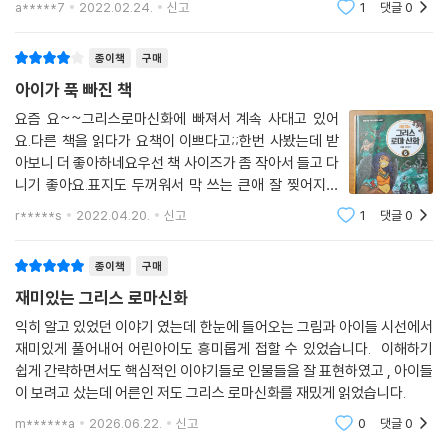
7권도 기대하겠습니다!
a*****7
2022.02.24.
신고
1
댓글
0
종이책
구매
아이가 푹 빠진 책
요즘 요~~그리스로마신화에 빠져서 계속 사대고 있어
요.다른 책을 읽다가 요책이 이쁘다고;;한번 사봤는데 받
아보니 더 좋아하네요우선 책 사이즈가 좀 작아서 들고 다
니기 좋아요.표지도 두꺼워서 막 쓰는 큰애 잘 찢어지고
구겨지는데 이건 잘 버티고 있네요.그림도 예쁘고 글밥은
r*****s
2022.04.20.
신고
1
댓글
0
그렇게 많은편이 아니라서 아이가 부담스러워하지 않네
요.글밥이 길면 거부하고 보니...우선 책이랑 친
종이책
구매
재미있는 그리스 로마신화
익히 알고 있었던 이야기 였는데 한눈에 들어오는 그림과 아이들 시선에서
재미있게 풀어내어 어린아이도 흥미롭게 접할 수 있었습니다. 이해하기
쉽게 간략하면서도 핵심적인 이야기들로 인물들을 잘 표현하였고 , 아이들
이 보려고 샀는데 어른인 저도 그리스 로마신화를 재밌게 읽었습니다.
m******a
2026.06.22.
신고
0
댓글
0