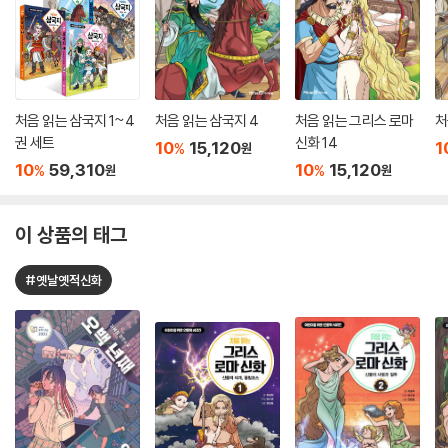
처음 읽는 삼국지 1~4
처음 읽는 삼국지 4
처음 읽는 그리스 로마
처
권 세트
신화 14
10
15,120
1
%
원
10
59,310
10
15,120
%
%
원
원
이 상품의 태그
#옛날옛적신화