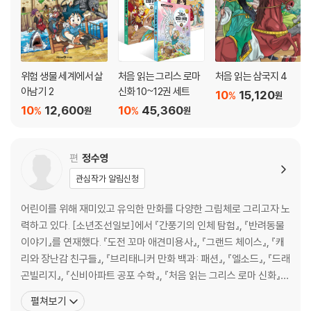
위험 생물 세계에서 살
처음 읽는 그리스 로마
처음 읽는 삼국지 4
아남기 2
신화 10~12권 세트
10
15,120
%
원
10
12,600
10
45,360
%
%
원
원
편
정수영
관심작가 알림신청
어린이를 위해 재미있고 유익한 만화를 다양한 그림체로 그리고자 노
력하고 있다. [소년조선일보]에서 『간풍기의 인체 탐험』, 『반려동물
이야기』를 연재했다. 『도전 꼬마 애견미용사』, 『그랜드 체이스』, 『캐
리와 장난감 친구들』, 『브리태니커 만화 백과: 패션』, 『엘소드』, 『드래
곤빌리지』, 『신비아파트 공포 수학』, 『처음 읽는 그리스 로마 신화』,
『카트라이더 리턴즈』 등 어린이를 위한 재미있고 유익한 만화를 그리
펼쳐보기
고 있다. 소년조선일보에서 『간풍기의 인체 탐험』, 『반려동물 이야