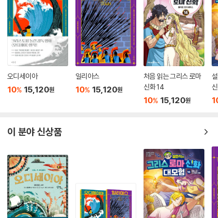
오디세이아
일리아스
처음 읽는 그리스 로마
설
신화 14
신
10
15,120
10
15,120
%
%
원
원
10
15,120
1
%
원
이 분야 신상품