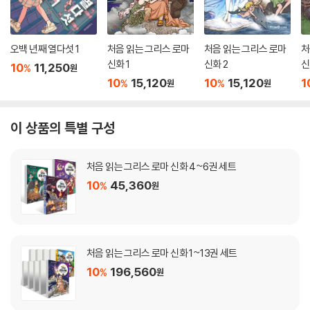
오백 년째 열다섯 1
처음 읽는 그리스 로마
처음 읽는 그리스 로마
처
신화 1
신화 2
신
10
11,250
%
원
10
15,120
10
15,120
1
%
%
원
원
이 상품의 특별 구성
처음 읽는 그리스 로마 신화 4~6권 세트
10
45,360
%
원
처음 읽는 그리스 로마 신화 1~13권 세트
10
196,560
%
원