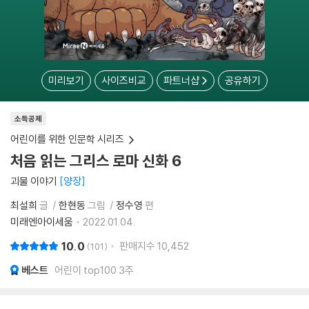
미리보기
사이즈비교
파트너샵
공유하기
소득공제
어린이를 위한 인문학 시리즈
처음 읽는 그리스 로마 신화 6
괴물 이야기
양장
최설희
글
한현동
그림
정수영
편
미래엔아이세움
2022.01.04.
10.0
판매지수
10,452
101
베스트
어린이 top100 3주