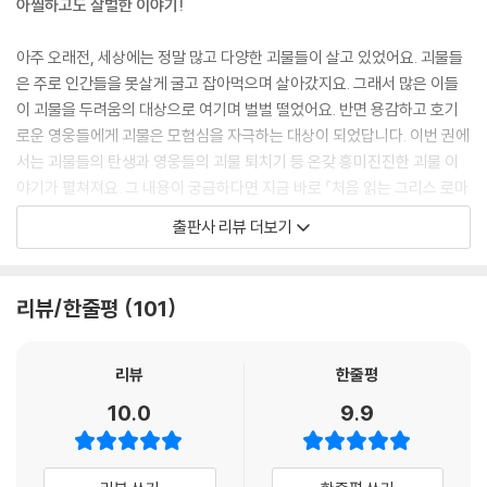
아찔하고도 살벌한 이야기!
아주 오래전, 세상에는 정말 많고 다양한 괴물들이 살고 있었어요. 괴물들
은 주로 인간들을 못살게 굴고 잡아먹으며 살아갔지요. 그래서 많은 이들
이 괴물을 두려움의 대상으로 여기며 벌벌 떨었어요. 반면 용감하고 호기
로운 영웅들에게 괴물은 모험심을 자극하는 대상이 되었답니다. 이번 권에
서는 괴물들의 탄생과 영웅들의 괴물 퇴치기 등 온갖 흥미진진한 괴물 이
야기가 펼쳐져요. 그 내용이 궁금하다면 지금 바로 『처음 읽는 그리스 로마
신화 ⑥ - 괴물 이야기』를 만나 보세요!
출판사 리뷰 더보기
인문학의 이해를 돕는 신개념 신화 입문서!
‘글’과 ‘만화’의 조합으로 재미와 학습을 단번에!
리뷰/한줄평
101
그리스 로마 신화를 처음 읽는 어린이 독자들의 흥미와 이해를 높이기 위
해, 신화의 내용을 친절하고 풍부한 ‘글’과 생동감 넘치는 ‘만화’로 풀어 냈
리뷰
한줄평
습니다. 첫 장을 펼치는 순간 술술 읽히는 글과 그림을 통해 신화의 바다에
10.0
9.9
풍덩 빠져 보세요. 상상력과 미적 감수성을 자극하는 『처음 읽는 그리스 로
마 신화』 한 권으로, 가장 쉽고 재미있는 신화 공부를 즐길 수 있습니다.