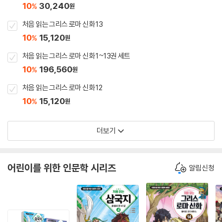
10
30,240
%
원
처음 읽는 그리스 로마 신화 13
10
15,120
%
원
처음 읽는 그리스 로마 신화 1~13권 세트
10
196,560
%
원
처음 읽는 그리스 로마 신화 12
10
15,120
%
원
더보기
어린이를 위한 인문학 시리즈
알림신청