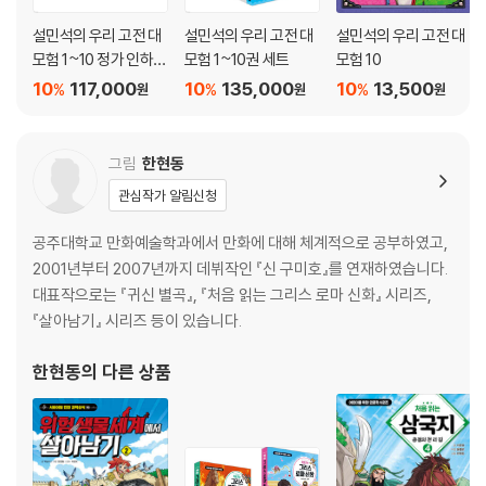
설민석의 우리 고전 대
설민석의 우리 고전 대
설민석의 우리 고전 대
모험 1~10 정가 인하
모험 1~10권 세트
모험 10
세트
10
117,000
10
135,000
10
13,500
%
%
%
원
원
원
그림
한현동
관심작가 알림신청
공주대학교 만화예술학과에서 만화에 대해 체계적으로 공부하였고,
2001년부터 2007년까지 데뷔작인 『신 구미호』를 연재하였습니다.
대표작으로는 『귀신 별곡』, 『처음 읽는 그리스 로마 신화』 시리즈,
『살아남기』 시리즈 등이 있습니다.
한현동
의 다른 상품