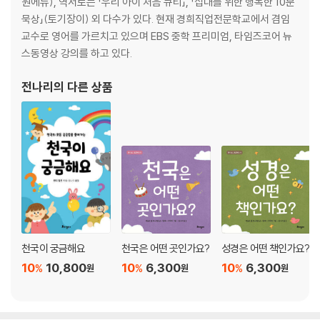
원에듀), 역서로는 「우리 아이 처음 큐티」, 「십대를 위한 행복한 10분
느낄 때 / 사울의 죽음 / 다윗이 왕이 되다 / 언약궤를 가져오다 / 하나님이
묵상」(토기장이) 외 다수가 있다. 현재 경희직업전문학교에서 겸임
어떤 분인지 알고 그분을 경외해요 / 다윗이 하나님의 약속을 받다 / 다윗
교수로 영어를 가르치고 있으며 EBS 중학 프리미엄, 타임즈코어 뉴
이 므비보셋에게 친절을 베풀다 / 다윗이 죄를 짓다 / 다윗이 후회하고 회
스동영상 강의를 하고 있다.
개하다 / 죄 / 하나님의 용서 / 다윗 왕의 가족 / 솔로몬이 지혜를 구하다 /
지혜로운 자, 솔로몬 / 지혜의 말씀 / 성전을 건축하다 / 이스라엘 백성이
전나리
의 다른 상품
왕에게 반역하다 / 이스라엘의 왕들 / 유다의 왕들 / 하나님의 선지자 엘리
야 / 엘리야와 과부 / 하늘로부터 내려온 불 / 누가 참된 신입니까? / 엘리
야가 살고자 달아나다 / 하나님이 엘리야에게 말씀하시다 / 하나님은 우리
에게 어떻게 말씀하시나요? / 엘리사가 엘리야의 뒤를 잇다 / 물이 깨끗해
지다 / 음식의 독이 없어지다 / 고침을 받은 나아만 장군 / 하나님을 섬기는
아이들 / 요나가 도망가다 / 요나가 하나님의 말씀을 전하다 / 하나님의 사
람들이 다시 노예가 되다 / 바벨론으로 간 하나님의 백성 / 하나님을 경외
한 다니엘 / 왕의 꿈 / 다니엘의 친구들 / 두 왕들의 교만 / 충성된 다니엘 /
다니엘이 사자 굴에 들어가다 / 천사가 사자의 입을 막다 / 유다로 돌아온
천국이 궁금해요
천국은 어떤 곳인가요?
성경은 어떤 책인가요?
백성들 / 하나님의 말씀을 전한 사람들 / 성전에서 공사가 시작되다 / 적들
이 공사를 중단시키다 / 성전이 재건되다 / 에스라가 예루살렘으로 돌아가
10
10,800
10
6,300
10
6,300
%
%
%
원
원
원
다 / 고아 소녀 에스더 / 왕비가 된 에스더 / 왕비가 된 이유 / 에스더의 각
오 / 망신을 당한 하만 / 민족을 구원한 에스더 / 느헤미야의 요청 / 느헤미
야와 성벽 / 적과 장애물들 / 살아있는 돌 / 침묵의 시대