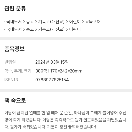
관련 분류
[신약]
국내도서
종교
기독교(개신교)
어린이
교육교재
구약 도서관 / 신약 도서관 / 예수님께서 무대 중앙에 오르시다 / 천사가 전
국내도서
종교
기독교(개신교)
어린이
해 준 메시지 / 마리아에게 나타난 천사 / 마리아의 노래 / 이 땅에 오신 예
수님 / 모두가 깜짝 놀랄 소식 / 동방 박사들의 여정 / 헤롯의 명령 / 성전에
품목정보
가신 소년 예수님 / 세례 요한 / 유혹을 받으신 예수님 / 예수님의 제자들
예수님의 첫 번째 기적 / 거듭남 / 어떻게 거듭날 수 있습니까? / 우물가의
발행일
2024년 03월 15일
여인 / 참된 예배 / 하나님께 어떻게 예배해야 할까요? / 예수님의 두 번째
기적 / 제자들이 모든 것을 버려두고 따르다 / 연못가에서 병을 고치심 / 예
쪽수, 무게, 크기
380쪽 | 170*242*20mm
수님이 열두 명의 제자를 선택하시다 / 팔복 / 원수를 사랑하라 / 이렇게 기
ISBN13
9788977825154
도하라 / 구하고 찾고 두드리라 / 반석 위에 지은 집 / 백부장의 믿음 / 많은
병자를 고치신 예수님 / 씨 뿌리는 자 / 하나님 나라에서 자라남 / 하나님
나라의 씨앗 / 진리의 씨앗을 뿌려요 / 어떻게 다른 사람들에게 복음을 전
책 속으로
할까요? / 예수님이 바다를 잔잔케 하시다 / 제자들이 보냄을 받다 / 예수
님이 오천 명을 먹이시다 / 예수님께서 물 위를 걸으시다 / 예수님은 누구
아담이 금지된 열매를 한 입 베어 문 순간, 하나님이 그에게 불어넣어 주신
신가? / 산 위의 예수님 / 베드로가 용서에 대해 묻다 / 다른 사람을 용서함
영이 죽게 되었습니다. 아담은 즉각적으로 뭔가 잘못되었음을 깨달았습니
/ 선한 사마리아인의 비유 / 준비하는 삶에 대한 비유 / 열매 맺는 삶에 대
다. 뭔가가 바뀌었습니다. 기분이 정말 끔찍해졌습니다!