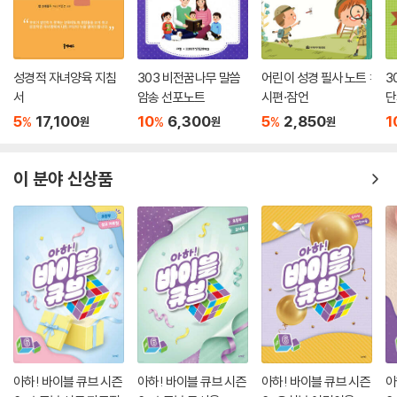
성경적 자녀양육 지침
303 비전꿈나무 말씀
어린이 성경 필사 노트 :
3
서
암송 선포노트
시편·잠언
단
5
17,100
10
6,300
5
2,850
1
%
%
%
원
원
원
이 분야 신상품
아하! 바이블 큐브 시즌
아하! 바이블 큐브 시즌
아하! 바이블 큐브 시즌
아