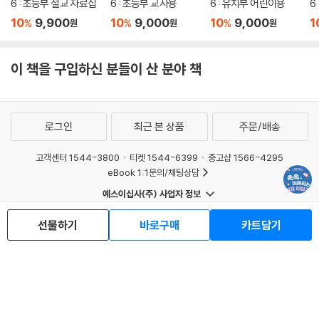
6 : 초등부 설교 자료집
6 : 초등부 교사용
6 : 유치부 어린이용
6
10
9,900
10
9,000
10
9,000
1
%
%
%
원
원
원
이 책을 구입하신 분들이 산 분야 책
로그인
최근 본 상품
주문/배송
고객센터 1544-3800
티켓 1544-6399
중고샵 1566-4295
eBook 1:1문의/채팅상담
예스이십사(주) 사업자 정보
이용약관
개인정보처리방침
청소년보호정책
선물하기
바로구매
카트담기
PC버전
회사소개
거래처관계자께
도서홍보
광고
Copyright © YES24 Corp. All Rights Reserved.
MATOM16