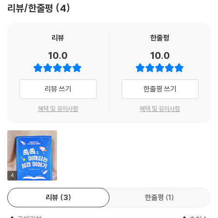
리뷰/한줄평
4
태에서 용서하는 것은 거의 불공평하게 느껴지기도 하죠. 어쩌면 그 사람
은 미안해하지도 않을 수 있으니까요.
예수님은 그분이 우리를 용서하신 것같이 우리도 다른 사람을 용서하라고
리뷰
한줄평
말씀하십니다(누가복음 11:4). 우리는 용서받을 자격이 없지만 예수님은
10.0
10.0
그 큰 사랑으로 우리를 용서하기 위해 기꺼이 죽음을 택하셨습니다.
예수님은 분명히 말씀하십니다. “너희가 사람의 잘못을 용서하면 너희 하
늘 아버지께서도 너희 잘못을 용서하시려니와 너희가 사람의 잘못을 용서
리뷰 쓰기
한줄평 쓰기
하지 아니하면 너희 아버지께서도 너희 잘못을 용서하지 아니하시리
라”(마태복음 6:14-15).
혜택 및 유의사항
혜택 및 유의사항
--- 「다른 사람을 용서함」 중에서
모세, 삼손, 다윗, 베드로, 그 외에 많은 사람들이 하나님께 크게 쓰임을 받
았습니다. 그런데 하나님을 누구보다 더 잘 알았을 그들이 안타깝게도 하
나님께 불순종하고 그 뜻을 저버리기도 했습니다. 베드로는 예수님을 세
번 부인했습니다(282페이지 참조).
4
이제 예수님은 베드로에게 중요한 임무가 있음을 확인시켜 주셨습니다. 그
리뷰
3
한줄평
1
것은 교회의 어린 신자들을 돌보는 것이었습니다. 예수님은 베드로를 믿고
그분의 양 떼를 돌보게 하셨습니다.