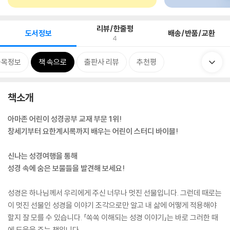
리뷰/한줄평
도서정보
배송/반품/교환
4
품목정보
책 속으로
출판사 리뷰
추천평
책소개
아마존 어린이 성경공부 교재 부문 1위!
창세기부터 요한계시록까지 배우는 어린이 스터디 바이블!
신나는 성경여행을 통해
성경 속에 숨은 보물들을 발견해 보세요!
성경은 하나님께서 우리에게 주신 너무나 멋진 선물입니다. 그런데 때로는
이 멋진 선물인 성경을 이야기 조각으로만 알고 내 삶에 어떻게 적용해야
할지 잘 모를 수 있습니다. 「쏙쏙 이해되는 성경 이야기」는 바로 그러한 때
에 도움을 주는 책입니다.