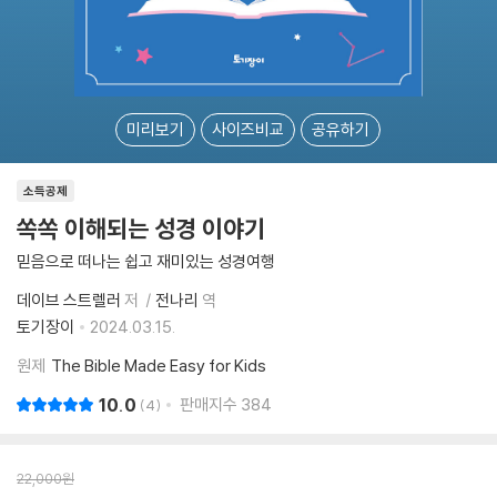
미리보기
사이즈비교
공유하기
소득공제
쏙쏙 이해되는 성경 이야기
믿음으로 떠나는 쉽고 재미있는 성경여행
데이브 스트렐러
저
전나리
역
토기장이
2024.03.15.
원제
The Bible Made Easy for Kids
10.0
판매지수
384
4
22,000
원