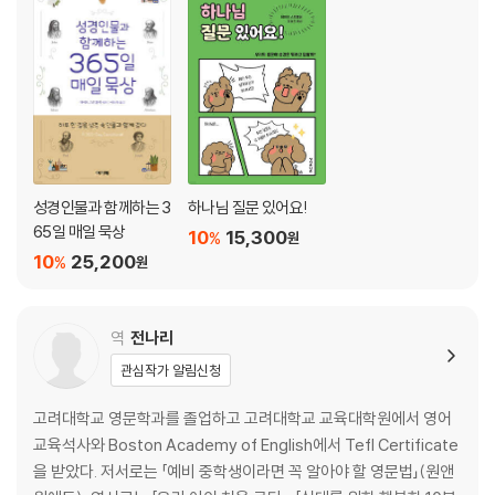
주시는 하나님 / 두 명의 정탐꾼 / 요단강을 건너다 / 우리의 적 / 우리의 갑
옷 / 전신갑주 사용법 / 적의 성벽 / 성벽을 무너뜨리신 하나님 / 진영에서
지은 죄 / 하나님을 경외함 / 속임을 당한 여호수아 / 멈춰 버린 시간 / 성경
스냅사진 / 전략 / 땅의 분배 / 사사들 / 새로운 적 / 표징을 구한 기드온 /
올바른 결정 / 삼백 명의 용사들 / 승리의 밤 / 한 힘을 가진 구원자 / 삼손
과 블레셋 사람들 / 신전을 무너뜨린 삼손 / 룻 이야기 / 사랑은 어디에서
오는 걸까요? / 룻이 보아스의 밭에서 일하다 / 룻과 보아스가 결혼하다 /
사랑은 무엇일까요? / 욥 이야기 / 욥의 세 친구 / 하나님이 말씀하시다 /
성경인물과 함께하는 3
하나님 질문 있어요!
일이 잘 안 풀릴 때 / 나쁜 것에서 좋은 것으로 / 한 여인의 기도를 들으심 /
65일 매일 묵상
10
15,300
%
원
저도 간구할 수 있나요? / 하나님의 음성을 들은 사무엘 / 블레셋 사람들이
10
25,200
%
원
언약궤를 가져가다 / 적의 손에 들어간 언약궤 / 성경 시대의 동물 / 이스라
엘이 하나님께로 돌아오다
이스라엘이 왕을 원하다 / 잃어버린 나귀들 / 사울이 왕이 되다 / 사울의 첫
역
전나리
번째 도전과제 / 왕 중의 왕 / 성급한 사울 / 하나님께 불순종한 사울 / 사무
관심작가 알림신청
엘이 다윗에게 기름 붓다 / 수금을 타는 다윗 / 다윗의 생각은 시편 노래 가
사가 되었어요 / 시편의 시 / 골리앗이 위협하다 / 다윗이 싸우겠다고 나서
고려대학교 영문학과를 졸업하고 고려대학교 교육대학원에서 영어
다 / 다윗이 거인과 맞서다 / 사울이 다윗을 시기하다 / 사울이 다윗을 죽이
교육석사와 Boston Academy of English에서 Tefl Certificate
기로 계획하다 / 원수와 관련된 지혜의 말씀 / 다윗과 요나단 / 나발이 다윗
을 받았다. 저서로는 「예비 중학생이라면 꼭 알아야 할 영문법」(원앤
을 모욕하다 / 아비가일의 지혜 / 다윗이 사울의 생명을 구하다 / 두려움을