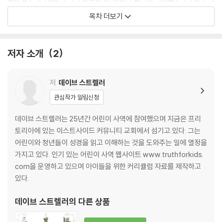
브라함에게 주신 약속 / 아브라함의 믿음을 시험하시다 / 믿음은 무엇일까
목차 더보기
요? / 일상의 믿음 / 하나님은 왜 우리 믿음을 시험하실까요? / 성경 팩트
체크 / 야곱과 에서 / 축복을 가로챈 야곱 / 하나님의 축복은 무엇일까요?
/ 하나님 아버지의 축복 / 나이가 정말, 정말, 정말 많아요! / 하란으로 간
저자 소개
2
야곱 / 고향으로 돌아간 야곱 / 야곱이 용서를 구하다 / 용서를 구하세요 /
용서를 구하는 법 / 노아의 후손 / 요셉이 구덩이에 던져지다 / 요셉이 노예
가 되다 / 하나님의 계획 / 우리 인생을 향한 하나님의 계획 / 하나님이 인
저
데이브 스트렐러
도자를 예비하시다 / 타지 않는 떨기나무 / 하나님은 어떤 분이신가 / 모세
관심작가 알림신청
를 부르신 하나님 / 재앙을 보내신 하나님 / 유월절 / 궁금해요1 / 궁금해요
2 / 바다를 건너다 / 모세의 노래 / 이스라엘 백성을 인도하신 하나님 / 이
데이브 스트렐러는 25년간 어린이 사역에 참여했으며 지금은 프리
스라엘 백성을 돌보신 하나님 / 매일 신선한 빵을 주신 하나님 / 시내 산의
토리아에 있는 이스트사이드 커뮤니티 교회에서 섬기고 있다. 그는
이스라엘 백성들 / 십계명 / 우리 삶 속의 규칙들 / 가장 큰 계명
어린이와 청년들이 성경을 읽고 이해하는 것을 도와주는 일에 열정을
기쁜 마음으로 지켜요 / 만들고 실천해요 / 왜 우리에게는 규칙이 필요할
가지고 있다. 인기 있는 어린이 사역 웹사이트 www.truthforkids.
까요? / 하나님이 그분의 백성 가운데 거하시다 / 거룩한 예배의 장소 / 성
com을 운영하고 있으며 아이들을 위한 커리큘럼 자료를 제작하고
막 외부 / 성막 짓기 / 여호와께 드림 / 성막 내부 / 단어의 의미를 알아봅시
있다.
다 / 하나님께서 내려오시다 / 가나안을 향해… 그런데 과연 갈 수 있을까?
/ 가나안 땅을 정탐하다 / 길을 잃어버린 이스라엘 백성들 / 드디어 정상궤
데이브 스트렐러
의 다른 상품
도에 오르다 / 새로운 인도자 / 여호수아에게 주신 지침 / 우리에게 교훈해