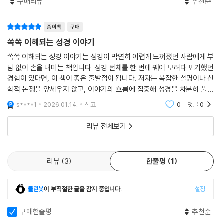
구매리뷰
추천순
이 땅에 사는 동안 우리는 결코 온전할 수 없습니다. 그러나 하나님은 우리
의 모습 그대로 우리를 사용하실 수 있고 또 그렇게 하기를 원하십니다. 하
지만 우리가 죄를 지었다면, 다시 깨끗한 마음으로 그분을 섬길 수 있도록
종이책
구매
반드시 하나님께 용서를 구해야 합니다.
쏙쏙 이해되는 성경 이야기
--- 「내가 실수를 해도 예수님은 여전히 나를 사용하실 수 있을까요?」 중
쏙쏙 이해되는 성경 이야기는 성경이 막연히 어렵게 느껴졌던 사람에게 부
에서
담 없이 손을 내미는 책입니다. 성경 전체를 한 번에 꿰어 보려다 포기했던
경험이 있다면, 이 책이 좋은 출발점이 됩니다. 저자는 복잡한 설명이나 신
교회는 주님을 믿고 그분의 길을 따르는 자들이 모인 곳입니다(로마서 3:2
학적 논쟁을 앞세우지 않고, 이야기의 흐름에 집중해 성경을 차분히 풀어
2-24). 교회는 우리 눈에 보이는 건물이 아닙니다. 그것은 영적인 건물입
갑니다. 그래서 ‘공부한다’는 느낌보다 ‘이야기를 듣는다’는 느낌이 더 강합
s****1
2026.01.14.
신고
0
댓글
0
니다. 우리는 성령님이 거하시는 성전이며, 우리 각 사람은 하나님의 아름
니다.
다운 거처에 있는 살아있는 돌과 같습니다(에베소서 2:22).
리뷰 전체보기
교회는 또한 그리스도의 몸입니다(고린도전서 12:27 참조, 에베소서 5:2
3). 그리스도의 몸의 일부분을 담당하는 우리 각 사람은 주님께 영광을 돌
리고 서로를 섬길 수 있도록 영적 은사뿐 아니라 특별한 능력을 받았습니
리뷰
3
한줄평
1
다. 몸의 각 부분이 특별하고 중요한 일을 담당하듯 우리도 그리스도의 몸
에서 각각 특별한 임무를 부여받았습니다.
클린봇
이 부적절한 글을 감지 중입니다.
설정
--- 「교회」 중에서
구매한줄평
추천순