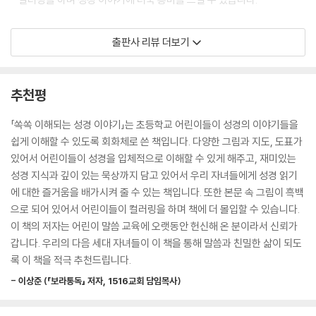
와 사울 / 첫 전도여행 / 바울의 설교 / 이방인들에게도 전해진 복음 / 두 번
--- 「우리 인생을 향한 하나님의 계획」 중에서
째 전도여행 / 감옥에 갇힌 바울과 실라 / 어떻게 해야 구원을 얻을 수 있습
[독자 대상]
출판사 리뷰 더보기
니까? / 바울이 마게도냐에서 말씀을 전하다 / 바울이 아가야에서 말씀을
하나님은 매일 하늘에서 만나라는 빵을 보내 주셨고 이스라엘 백성에게 만
전하다 / 바울의 세 번째 전도여행 / 바울이 체포되다 / 재판을 받게 된 바
나에 대한 특별한 지시사항도 알려 주셨습니다.
- 재미있게 성경 이야기를 배우고 싶은 초등학생 어린이
울 / 아그립바 왕 앞에 선 바울 / 바울이 배를 타고 로마를 향해 가다 / 파선
그들은 매일 원하는 만큼 만나를 거두어 먹을 수 있었지만, 안식일 전날에
- 성경 전체 이야기의 흐름을 아이들에게 알려주기 원하는 부모, 사역자
추천평
/ 섬에 좌초되다 / 마침내 로마에 간 바울 / 서신서 소개 / 로마서 / 고린도
는 두 배의 양을 거두어야 했습니다. 그래서 그날에는 쉬는 날에 빵을 거두
- 초등학생 선물을 준비하는 주일학교 교사
전서 / 고린도후서 / 성령의 은사 / 갈라디아서 / 신약의 용어들 / 에베소서
지 않아도 되게끔 이틀 치의 충분한 빵을 거둘 수 있었습니다.
「쏙쏙 이해되는 성경 이야기」는 초등학교 어린이들이 성경의 이야기들을
/ 빌립보서 / 골로새서 / 데살로니가전서 / 데살로니가후서 / 디모데전서 /
이스라엘 백성들이 약속의 땅에 들어간 후 많은 시간이 흘러 하나님은 세
쉽게 이해할 수 있도록 회화체로 쓴 책입니다. 다양한 그림과 지도, 도표가
디모데후서 / 디도서 / 빌레몬서 / 히브리서 / 야고보서 / 베드로전서 / 베
상에 영원한 생명을 주실 진정한 생명의 떡(그분의 아들, 예수님)을 보내
있어서 어린이들이 성경을 입체적으로 이해할 수 있게 해주고, 재미있는
드로후서 / 요한일서 / 요한이서 / 요한삼서 / 유다서 / 요한계시록
셨습니다(요한복음 6:33). 예수님은 말씀하셨습니다. “진실로 진실로 너
성경 지식과 깊이 있는 묵상까지 담고 있어서 우리 자녀들에게 성경 읽기
희에게 이르노니 믿는 자는 영생을 가졌나니 내가 곧 생명의 떡이니라”(요
에 대한 즐거움을 배가시켜 줄 수 있는 책입니다. 또한 본문 속 그림이 흑백
색인
한복음 6:47-48).
으로 되어 있어서 어린이들이 컬러링을 하며 책에 더 몰입할 수 있습니다.
우리가 예수님을 믿고 그분을 우리 안에 거하시도록 초청할 때, 그분의 생
이 책의 저자는 어린이 말씀 교육에 오랫동안 헌신해 온 분이라서 신뢰가
명이 우리에게 새 생명을 주십니다. 그것은 결코 끝나지 않는 영생입니다!
갑니다. 우리의 다음 세대 자녀들이 이 책을 통해 말씀과 친밀한 삶이 되도
--- 「매일 신선한 빵을 주신 하나님」 중에서
록 이 책을 적극 추천드립니다.
때로 사람들은 우리를 화나게 하고 또 부주의한 말로 우리에게 상처를 주
- 이상준 (「보라통독」 저자, 1516교회 담임목사)
기도 합니다. 그 상황이나 이유가 어떠하든, 또 그가 누구이든, 성경에서는
그 사람을 용서하라고 말합니다. 쉬운 일은 아닙니다. 게다가 상처 입은 상