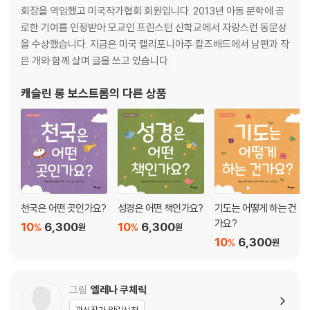
회장을 역임했고 미국작가협회 회원입니다. 2013년 아동 문학에 공
로한 기여를 인정받아 모교인 프린스턴 신학교에서 자랑스런 동문상
을 수상했습니다. 지금은 미국 캘리포니아주 칼즈배드에서 남편과 작
은 개와 함께 살며 글을 쓰고 있습니다.
캐슬린 롱 보스트롬
의 다른 상품
천국은 어떤 곳인가요?
성경은 어떤 책인가요?
기도는 어떻게 하는 건
가요?
10
6,300
10
6,300
%
%
원
원
10
6,300
%
원
그림
엘레나 쿠체릭
관심작가 알림신청