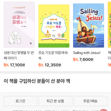
성경 대신 젖병을 두 번
주요 기도문 마음에 쏙
Sailing with Jesus!
책
째 이야기
쏙
다
5
7,600
%
원
5
17,100
5
12,350
1
%
%
원
원
이 책을 구입하신 분들이 산 분야 책
로그인
최근 본 상품
주문/배송