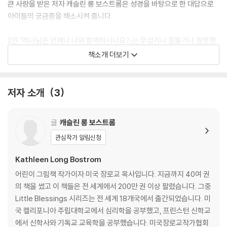
큰 사랑을 받은 저자 캐슬린 롱 보스트롬은 성경을 바탕으로 한 대답으로
아이들의 궁금증을 해소시켜 줍니다.
2권 「하나님은 언제나 나와 함께하시나요?」는 무섭거나 힘들거나 잘못했
을 때도 과연 하나님이 나와 함께하시는지 묻는 아이들의 질문이 담겨 있
책소개 더보기
습니다. 아이들은 이 책을 읽으며 언제나 우리 곁에서 힘과 도움이 되어 주
시고 우리를 바른 길로 인도하시는 하나님의 사랑을 깊이 느끼게 될 것입
니다.
저자 소개
3
글
캐슬린 롱 보스트롬
관심작가 알림신청
Kathleen Long Bostrom
어린이 그림책 작가이자 미국 장로교 목사입니다. 지금까지 40여 권
의 책을 썼고 이 책들은 전 세계에서 200만 권 이상 팔렸습니다. 그중
Little Blessings 시리즈는 전 세계 18개국에서 출간되었습니다. 미
국 캘리포니아 주립대학교에서 심리학을 공부했고, 프린스턴 신학교
에서 신학사와 기독교 교육학을 공부했습니다. 미국장로교작가협회