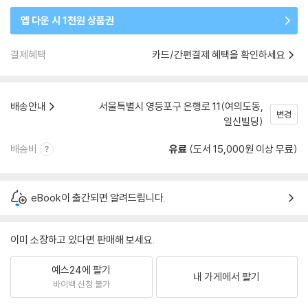
앱 다운 시 1천원 상품권
결제혜택
카드/간편결제 혜택을 확인하세요
배송안내
서울특별시 영등포구 은행로 11(여의도동,
변경
일신빌딩)
배송비
유료
(도서 15,000원 이상 무료)
eBook이 출간되면 알려드립니다.
이미 소장하고 있다면 판매해 보세요.
예스24에 팔기
내 가게에서 팔기
바이백 신청 불가