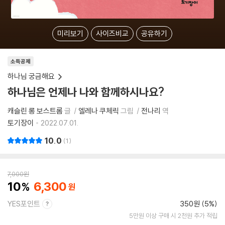
미리보기
사이즈비교
공유하기
소득공제
하나님 궁금해요
하나님은 언제나 나와 함께하시나요?
캐슬린 롱 보스트롬
글
엘레나 쿠체릭
그림
전나리
역
토기장이
2022.07.01.
10.0
1
7,000
원
10
6,300
YES포인트
350원 (5%)
5만원 이상 구매 시 2천원 추가 적립