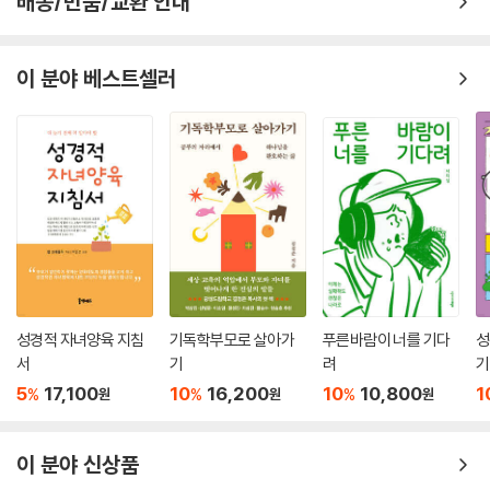
배송/반품/교환 안내
이 분야 베스트셀러
성경적 자녀양육 지침
기독학부모로 살아가
푸른바람이 너를 기다
성
서
기
려
기
5
17,100
10
16,200
10
10,800
1
%
%
%
원
원
원
이 분야 신상품