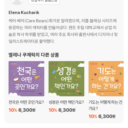
Elena Kucharik
케어 베어(Care Bears)화가로 알려졌으며, 리틀 블레싱 시리즈에
등장하는 여러 캐릭터를 만들어냈다. 켄트 주립 대학교에서 상업 미
술로 학사 학위를 받았고, 여러 주요 회사와 출판사에서 디자이너 및
일러스트레이터로 활약했다.
엘레나 쿠체릭
의 다른 상품
천국은 어떤 곳인가요?
성경은 어떤 책인가요?
기도는 어떻게 하는 건
가요?
10
6,300
10
6,300
%
%
원
원
10
6,300
%
원