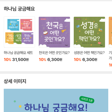
하나님 궁금해요
하나님 궁금해요 세트
천국은 어떤 곳인가요?
성경은 어떤 책인가요?
기
가
10
31,500
10
6,300
10
6,300
%
%
%
원
원
원
1
상세 이미지