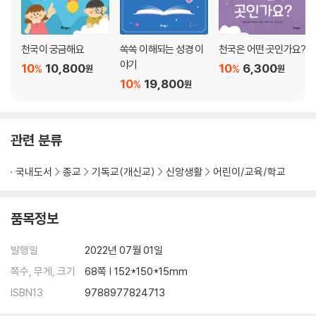
천국이 궁금해요
쏙쏙 이해되는 성경 이
천국은 어떤 곳인가요?
야기
10
10,800
10
6,300
%
%
원
원
10
19,800
%
원
관련 분류
국내도서
종교
기독교(개신교)
신앙생활
어린이/교육/학교
품목정보
발행일
2022년 07월 01일
쪽수, 무게, 크기
68쪽 | 152*150*15mm
ISBN13
9788977824713