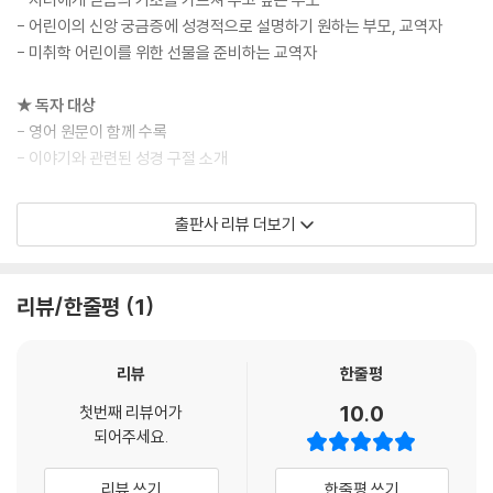
나쁜 행동을 했을 때 하나님께 죄송하다고 말씀드리세요.
- 어린이의 신앙 궁금증에 성경적으로 설명하기 원하는 부모, 교역자
그러면 하나님은 여러분을 용서해 주시고
- 미취학 어린이를 위한 선물을 준비하는 교역자
여러분은 기쁜 마음을 갖게 될 거예요.
★ 독자 대상
하나님은 매일 밤, 매일 낮, 여러분과 함께한다고 말씀하세요.
- 영어 원문이 함께 수록
하나님은 항상 옳으시기 때문에 그분의 말은 믿을 수 있어요!
- 이야기와 관련된 성경 구절 소개
하나님이 여러분과 함께하심을 알았으니 이제 웃어 보세요.
그분은 여러분과 영원히 함께하실 거예요.
★ 〈하나님 궁금해요〉 시리즈
출판사 리뷰 더보기
그리고 영원은 정말 오랜 시간이랍니다!
① 세상은 누가 만들었나요?
---본문 중에서
② 하나님은 언제나 나와 함께하시나요?
③ 기도는 어떻게 하는 건가요?
리뷰/한줄평
1
④ 성경은 어떤 책인가요?
⑤ 천국은 어떤 곳인가요?
리뷰
한줄평
10.0
첫번째 리뷰어가
되어주세요.
리뷰 쓰기
한줄평 쓰기