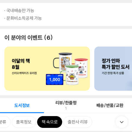
국내배송만 가능
문화비소득공제 가능
이 분야의 이벤트
6
리뷰/한줄평
도서정보
배송/반품/교환
1
분류
품목정보
책 속으로
출판사 리뷰