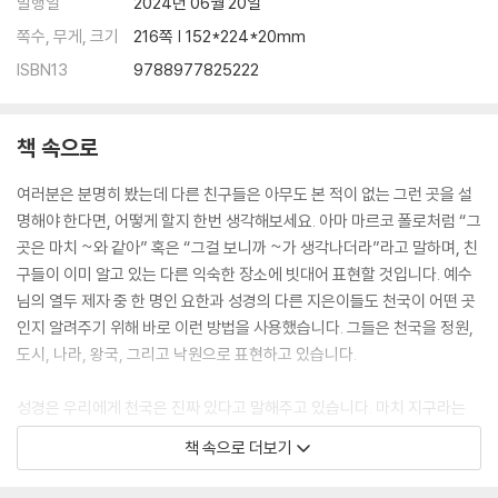
발행일
2024년 06월 20일
쪽수, 무게, 크기
216쪽 | 152*224*20mm
예수님은 누구신가요 · 우리도 천국 결혼 잔치에 초대받았나요
ISBN13
9788977825222
CHAPTER 11 영원히 계속될 위대한 이야기, 천국이 궁금해요
책 속으로
에밀리는 왜 슬퍼하지 않았나요? · 천국을 기대하며 이제 어떻게 살아가야
할까요? · 천국보다 더 큰 기쁨이 있을까요?
여러분은 분명히 봤는데 다른 친구들은 아무도 본 적이 없는 그런 곳을 설
명해야 한다면, 어떻게 할지 한번 생각해보세요. 아마 마르코 폴로처럼 “그
마치는 이야기
곳은 마치 ~와 같아” 혹은 “그걸 보니까 ~가 생각나더라”라고 말하며, 친
구들이 이미 알고 있는 다른 익숙한 장소에 빗대어 표현할 것입니다. 예수
님의 열두 제자 중 한 명인 요한과 성경의 다른 지은이들도 천국이 어떤 곳
인지 알려주기 위해 바로 이런 방법을 사용했습니다. 그들은 천국을 정원,
도시, 나라, 왕국, 그리고 낙원으로 표현하고 있습니다.
성경은 우리에게 천국은 진짜 있다고 말해주고 있습니다. 마치 지구라는
땅이 진짜 존재하는 행성인 것처럼요. 사실 하나님은 우리가 영원히 살아
책 속으로 더보기
갈 천국을 ‘새 땅’이라고 부르십니다. 예수님을 믿으면, 우리는 죽어서 천국
으로 가게 됩니다. 하나님은 예수님이 다시 오실 때, 우리를 땅과 나무와 물