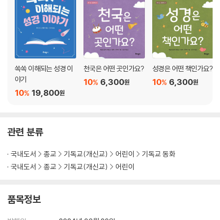
CHAPTER 8 천국에서도 동물들과 함께 지낼 수 있는지 궁금해요
하나님은 새 땅에서 동물들에 대한 계획도 갖고 계시나요 · 새 땅에서 예전
에 길렀던 애완동물들도 만날 수 있나요 · 새 땅에는 멸종한 동물들도 있을
까요 · 동물들과 대화를 할 수 있을까요
쏙쏙 이해되는 성경 이
천국은 어떤 곳인가요?
성경은 어떤 책인가요?
야기
10
6,300
10
6,300
%
%
원
원
CHAPTER 9 천국에서 어떻게 지낼지 궁금해요
10
19,800
%
원
하나님은 새 땅에서 동물들에 대한 계획도 갖고 계시나요 · 천국에서도 일
을 해야 하나요 · 천국에서는 노래도 하고 춤도 출 수 있나요 · 천국에서도
관련 분류
웃을 수 있나요 · 천국에서도 신나게 놀 수 있나요 · 천국에도 스포츠가 있
을까요 · 천국에도 예술이나 재밌는 오락거리가 있을까요 · 천국에도 가게
국내도서
종교
기독교(개신교)
어린이
기독교 동화
와 사업체가 있을까요 · 천국에서도 컴퓨터나 다른 기술들이 계속 존재할
국내도서
종교
기독교(개신교)
어린이
까요 · 천국에서 여행은 어떻게 다닐 수 있나요 · 우리는 우주를 탐험하게
될까요 · 다른 행성에는 정말 외계인이 있나요 · 천국에서는 시간 여행이 가
능할까요
품목정보
CHAPTER 10 저 같은 아이도 천국에 갈 수 있는지 궁금해요