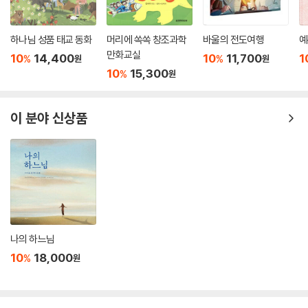
람들에게 상처 주는 그 어떤 일들도 하지 않을 것입니다. 또한 예수님이 오
신 후, 새 땅에서는 해야 하는 일과 하고 싶은 일에 차이가 없을 것입니다.
---「천국에서도 하고 싶은 대로 할 수 있나요?」중에서
하나님 성품 태교 동화
머리에 쏙쏙 창조과학
바울의 전도여행
예
만화교실
10
14,400
10
11,700
1
%
%
원
원
예수님이 우리의 베스트 프렌드이시지만, 하나님 아버지는 나와 다른 친구
10
15,300
%
원
들과의 우정도 기뻐하시는 분입니다. 저도 아버지로서 자녀들이 서로 잘
지내는 것을 볼 때 가장 기쁘답니다! 하나님은 지금도 우리가 좋은 친구와
이 분야 신상품
함께할 때 그것을 기뻐하시며, 천국에서는 최고의 우정이라는 선물도 우리
에게 주실 것입니다.
---「천국에서 우리는 예수님 외에는 친구가 없나요?」중에서
천국의 멋진 점은 사람들이 서로 다른 모습에 대해 기분 나빠하거나 싫어
하지 않고 기뻐할 것이라는 사실입니다. 천국에는 인종차별이 없을 것입니
다. 어느 누구도 출신이나 머리색이나 피부색이 다르다는 이유로 다른 사
람을 싫어하지 않을 것입니다.
나의 하느님
10
18,000
%
원
물론 하나님은 이러한 진리가 천국에 가야만 적용되는 것을 원하지 않으십
니다. 그분의 소망은 지금 여기에서도 우리가 모든 인종의 사람들을 차별
없이 사랑하는 것입니다. 하나님은 모든 사람을 창조하셨고 언제나 사랑으