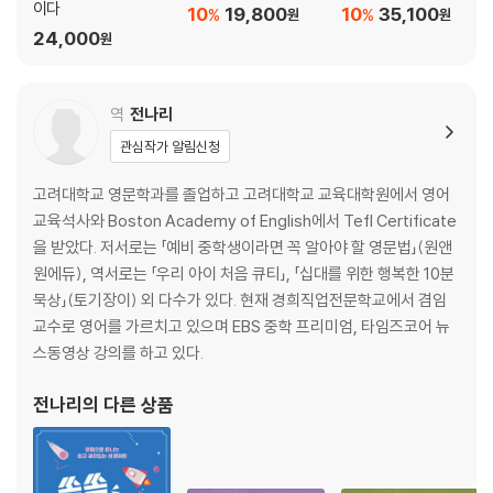
이다
10
19,800
10
35,100
%
%
원
원
천국에서 우리는 천사가 되나요 · 천국에서 우리는 감정을 표현할 수 있나
24,000
원
요 · 천국에서도 하고 싶은 대로 할 수 있나요 · 천국에서도 나는 ‘나’인가요
· 우리의 새 몸은 어떤 모습인가요 · 새 몸을 갖게 되면 하늘을 날거나 다른
멋진 일들을 할 수 있나요 · 천국에서 우리는 몇 살로 살아가나요 · 천국에
역
전나리
서 우리는 아담처럼 발가벗고 있나요 · 천국에서 우리는 먹고 마실 수 있나
관심작가 알림신청
요 · 천국에서도 유혹에 빠져 잘못을 저지를 수 있나요 · 천국에서도 우리는
자유를 갖게 되나요 · 천국에서는 모든 사람들이 다 똑같은 상을 받게 되나
고려대학교 영문학과를 졸업하고 고려대학교 교육대학원에서 영어
요 · 천국에서 우리는 모든 것을 다 알게 될까요 · 천국에서도 우리는 새로
교육석사와 Boston Academy of English에서 Tefl Certificate
운 걸 배울 수 있나요 · 천국에서도 잠을 자나요 · 천국에도 자기만의 공간
을 받았다. 저서로는 「예비 중학생이라면 꼭 알아야 할 영문법」(원앤
이 있나요
원에듀), 역서로는 「우리 아이 처음 큐티」, 「십대를 위한 행복한 10분
묵상」(토기장이) 외 다수가 있다. 현재 경희직업전문학교에서 겸임
CHAPTER 7 천국에서 누구와 지내는지 궁금해요
교수로 영어를 가르치고 있으며 EBS 중학 프리미엄, 타임즈코어 뉴
스동영상 강의를 하고 있다.
천국에서 우리는 예수님 외에는 친구가 없나요 · 천국에도 가족이 있나요 ·
천국에서도 결혼을 하나요 · 사랑하는 친구가 지옥에 가면, 천국에서 슬퍼
전나리
의 다른 상품
지지 않을까요 · 원수 같은 친구도 천국에서 친하게 지낼 수 있나요 · 우리
는 지금과 같은 인종, 국적을 가진 채 살아가나요 · 우리는 어느 나라 말로
대화를 하나요