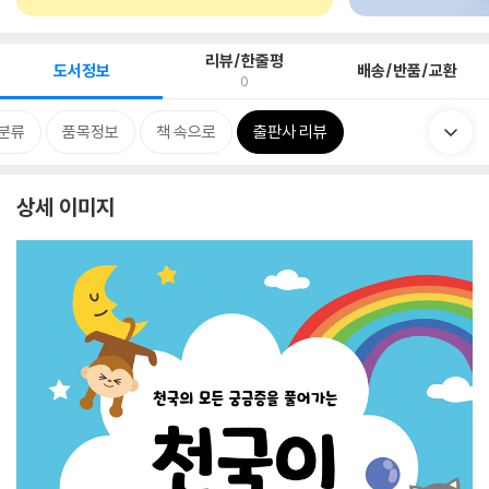
리뷰/한줄평
도서정보
배송/반품/교환
0
분류
품목정보
책 속으로
출판사 리뷰
상세 이미지