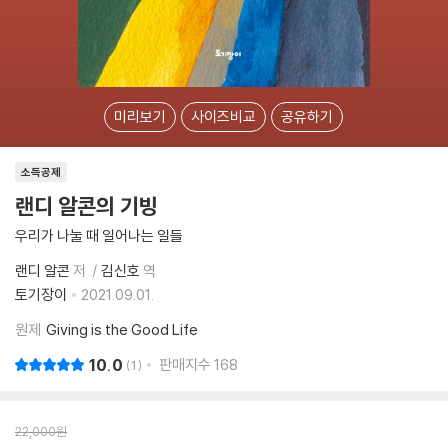
미리보기
사이즈비교
공유하기
소득공제
랜디 알콘의 기빙
우리가 나눌 때 일어나는 일들
랜디 알콘
저
김신호
역
토기장이
2021.09.01.
원제
Giving is the Good Life
10.0
판매지수
168
1
22,000
원