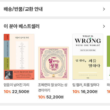
배송/반품/교환 안내
이 분야 베스트셀러
믿음이 넘어진 자리
조혜련의 잘 보이는 성
팀 켈러, 죄를 말하다
하
경이야기
10
22,500
10
16,200
1
%
%
원
원
10
52,200
%
원