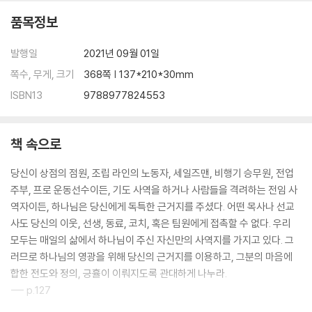
품목정보
발행일
2021년 09월 01일
쪽수, 무게, 크기
368쪽 | 137*210*30mm
ISBN13
9788977824553
책 속으로
당신이 상점의 점원, 조립 라인의 노동자, 세일즈맨, 비행기 승무원, 전업
주부, 프로 운동선수이든, 기도 사역을 하거나 사람들을 격려하는 전임 사
역자이든, 하나님은 당신에게 독특한 근거지를 주셨다. 어떤 목사나 선교
사도 당신의 이웃, 선생, 동료, 코치, 혹은 팀원에게 접촉할 수 없다. 우리
모두는 매일의 삶에서 하나님이 주신 자신만의 사역지를 가지고 있다. 그
러므로 하나님의 영광을 위해 당신의 근거지를 이용하고, 그분의 마음에
합한 전도와 정의, 긍휼이 이뤄지도록 관대하게 나누라.
--- p.127