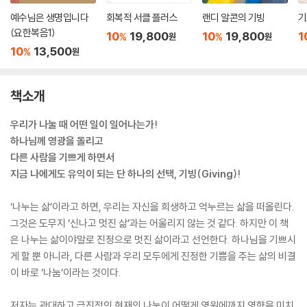
예수님은 생명입니다
회복적 서클 플러스
랜디 알콘의 기빙
기
(요한복음1)
10
19,800
10
19,800
1
%
%
원
원
10
13,500
%
원
책소개
우리가 나눌 때 어떤 일이 일어나는가!
하나님께 영광을 돌리고
다른 사람을 기쁘게 하면서
지금 나에게도 유익이 되는 단 하나의 선택, 기빙(Giving)!
‘나누는 삶’이라고 하면, 우리는 자신을 희생하고 억누르는 삶을 떠올린다.
그것은 도무지 ‘신나고 멋진 삶’과는 어울리지 않는 것 같다. 하지만 이 책
은 나누는 삶이야말로 진정으로 멋진 삶이라고 선언한다. 하나님을 기쁘시
게 할 뿐 아니라, 다른 사람과 우리 모두에게 진정한 기쁨을 주는 삶의 비결
이 바로 ‘나눔’이라는 것이다.
저자는 관대하고 급진적인 현재의 나눔이 어떻게 영원에까지 영향을 미치