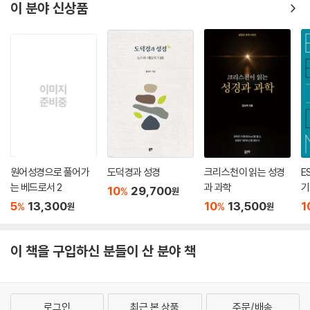
이 분야 신상품
원어성경으로 풀어가
도덕경과 성경
크리스천이 읽는 성경
E
는 베드로서 2
과 과학
기
10
29,700
%
원
5
13,300
10
13,500
1
%
%
원
원
이 책을 구입하신 분들이 산 분야 책
로그인
최근 본 상품
주문/배송