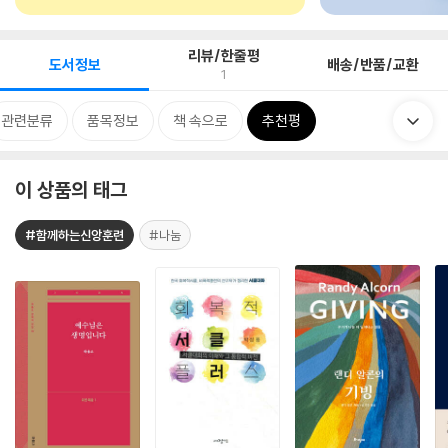
리뷰/한줄평
도서정보
배송/반품/교환
1
관련분류
품목정보
책 속으로
추천평
이 상품의 태그
#함께하는신앙훈련
#나눔