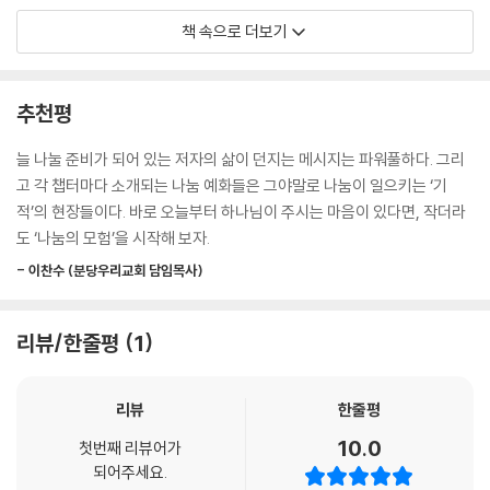
우리가 항상 돈을 나누지 않고 쌓기만 하거나, 단단하게 움켜쥐거나, 필요
책 속으로 더보기
하지도 않은 수많은 것들에 소비하면, 돈을 사랑하는 것이다. 급진적인 나
눔은 재정적인 이득을 위한 우리의 욕망을 성화하는 행위다. 우리는 더 부
유하게 되기 위해서가 아니라, 더 많이 나누기 위해서 더 많은 것을 원할 수
추천평
도 있다. 이렇게 되면, 우리의 돈은 하나님의 은혜의 통로로 사용될 수 있
다.
늘 나눌 준비가 되어 있는 저자의 삶이 던지는 메시지는 파워풀하다. 그리
--- p.164
고 각 챕터마다 소개되는 나눔 예화들은 그야말로 나눔이 일으키는 ‘기
적’의 현장들이다. 바로 오늘부터 하나님이 주시는 마음이 있다면, 작더라
우리가 드릴 때, 우리의 마음은 인간의 창조 목적인 한 분 그리스도와 영원
도 ‘나눔의 모험’을 시작해 보자.
한 고향 천국에 점차적으로 고정된다. 이 말은 드림이 우리 마음의 상태를
- 이찬수 (분당우리교회 담임목사)
보여 주는 영적 온도계 정도가 아니라는 의미다(어느 정도 그렇기는 하지
만). 여기에는 이보다 훨씬 많은 기능이 있다. 그것은 우리 마음의 상태를
변화시키는 능력을 가진 영적 온도 조절 창치다. 온도 조절 장치는 단순히
리뷰/한줄평
1
온도만 측정하는 것이 아니라 실제로 그것을 변화시켜 조절을 한다. 마찬
가지로, 나눔은 우리 마음을 하나님과 다른 사람들과 천국을 향하여 방향
리뷰
한줄평
을 바꾸게 만든다.
--- p.266
10.0
첫번째 리뷰어가
되어주세요.