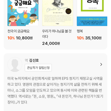
천국이 궁금해요
우리가 하나님을 볼 것
행복
이다
10
10,800
10
35,100
%
%
원
원
24,000
원
역
김신호
관심작가 알림신청
미국 뉴저지에서 공인회계사로 일하며 EPS 청지기 재정교실 사역을
하고 있다. 영원의 관점으로 살아가는 청지기적 삶을 전하기 위해 세
미나, 소그룹 모임을 인도하고 있으며 동시에 이와 관련된 책들을 번
역했다. 역서로는 『돈, 소유, 영원』, 『내 돈인가, 하나님 돈인가?(토기
장이)』가 있다.