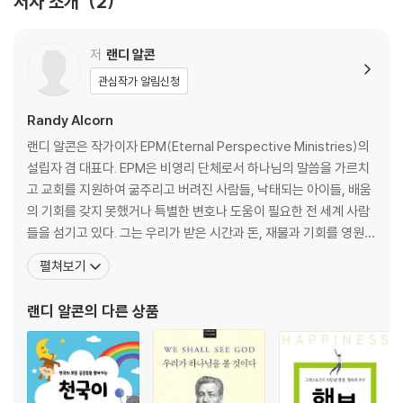
저자 소개
2
PART 2 돈에 대한 나쁜 소식과 좋은 소식
8장 자족: 얼마만큼이 충분한가
저
랜디 알콘
9장 돈: 축복인가 저주인가?
관심작가 알림신청
10장 돈이 당신의 영혼에 할 수 있는 것은 무엇인가
11장 돈에 대한 좋은 소식
Randy Alcorn
12장 진정한 부의 원천
랜디 알콘은 작가이자 EPM(Eternal Perspective Ministries)의
13장 선한 일에 부요하게 되라
설립자 겸 대표다. EPM은 비영리 단체로서 하나님의 말씀을 가르치
14장 나눔은 흥미진진한 모험이다
고 교회를 지원하여 굶주리고 버려진 사람들, 낙태되는 아이들, 배움
15장 천국에 예금된 보물들
의 기회를 갖지 못했거나 특별한 변호나 도움이 필요한 전 세계 사람
16장 하나님 나라 우선
들을 섬기고 있다. 그는 우리가 받은 시간과 돈, 재물과 기회를 영원의
17장 영원한 생명은 우리가 죽기 전에 시작한다
관점에서 사용할 것을 도전하면서 동시에 가난한 이들을 돌보는 사역
펼쳐보기
18장 하나님이 지속적으로 우리에게 더 많이 주실 때
에 집중적으로 투자하라고 설득한다. 그는 오늘날 기독교 진리에 담
결론 현재가 기회의 문이다
긴 도덕적, 사회적, 인간관계적 의미를 분석하고 가르치며 적용함으
랜디 알콘
의 다른 상품
로써 이 일을 이루어가고 있
감사의 글
역자의 글
주