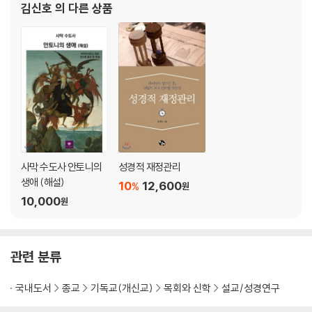
김신호
의 다른 상품
사막 수도사 안토니의
성경적 재정관리
생애 (해설)
10
12,600
%
원
10,000
원
관련 분류
국내도서
종교
기독교(개신교)
목회와 신학
설교/성경연구