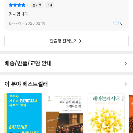
해” 가장 논쟁이 되는 신학적 주제를 다루는 이 책을 읽어야 한다.
종이책
구매
-이재훈 목사(온누리교회 담임)
감사합니다
평소 교리적인 논쟁에 대해 기피하는 성향을 갖고 있던 독자라면, 이 책을
k****1
2020.02.19.
0
통해 주제에 관한 충실한 지식과 꼼꼼한 논리를 맛보는 동시에 경쟁 입장
에 대한 따뜻한 배려까지 느낄 수 있을 것이다.
한줄평 전체보기
-장경철 교수(서울여자대학교 기독교학과)
배송/반품/교환 안내
이 분야 베스트셀러