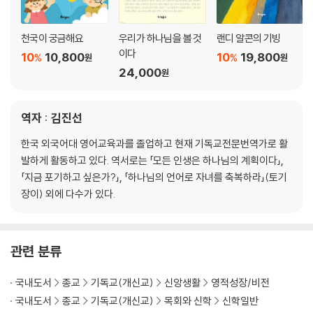
천국이 궁금해요
우리가 하나님을 볼 것
랜디 알콘의 기빙
이다
10
10,800
10
19,800
%
%
원
원
24,000
원
역자 : 김진선
한국 외국어대 영어교육과를 졸업하고 현재 기독교전문번역가로 활
발하게 활동하고 있다. 역서로는 「모든 인생은 하나님의 계획이다」,
「지금 포기하고 싶은가?」, 「하나님의 언어로 자녀를 축복하라」(토기
장이) 외에 다수가 있다.
관련 분류
국내도서
종교
기독교(개신교)
신앙생활
영적성장/비전
국내도서
종교
기독교(개신교)
목회와 신학
신학일반