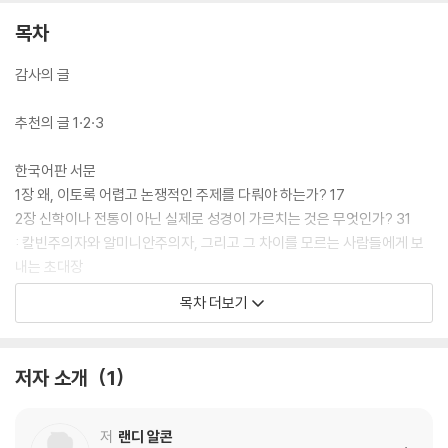
목차
감사의 글
추천의 글 1·2·3
한국어판 서문
1장 왜, 이토록 어렵고 논쟁적인 주제를 다뤄야 하는가? 17
2장 신학이나 전통이 아닌 실제로 성경이 가르치는 것은 무엇인가? 31
: 칼빈주의자와 알미니안주의자, 그리고 그 차이를 모르는 사람들에게 보
내는 초대장
3장 하나님은 주권자이시다 71
목차 더보기
4장 인간은 자유 의지로 의미 있는 선택을 한다 97
5장 하나님의 주권과 인간의 선택에 관한 주요 신학적 입장 135
6장 하나님은 정말 모든 일을 다 알지 못하시는가? 177
저자 소개
1
: 개방적 유신론에 대한 고찰
7장 하나님의 주권과 인간 선택의 매력적인 조합 207
8장 하나님의 주권과 인간의 선택은 조화롭게 역사한다 243
저
랜디 알콘