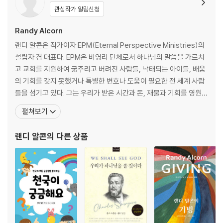
9장 불변의 진리가 담긴 ‘유산’을 상속하라 283
관심작가 알림신청
10장 모든 선택을 유익하도록 직조하시는 하나님을 신뢰하라 307
11장 인간의 선택을 허락하신 주권자 하나님의 손을 잡으라 335
Randy Alcorn
: 하나님의 주권, 인간의 선택, 칼빈주의, 알미니안주의에 대한 결론적 고
랜디 알콘은 작가이자 EPM(Eternal Perspective Ministries)의
찰
설립자 겸 대표다. EPM은 비영리 단체로서 하나님의 말씀을 가르치
고 교회를 지원하여 굶주리고 버려진 사람들, 낙태되는 아이들, 배움
부록 _ 하나님과의 아름다운 동행을 위한 질문과 적용
의 기회를 갖지 못했거나 특별한 변호나 도움이 필요한 전 세계 사람
들을 섬기고 있다. 그는 우리가 받은 시간과 돈, 재물과 기회를 영원의
관점에서 사용할 것을 도전하면서 동시에 가난한 이들을 돌보는 사역
펼쳐보기
에 집중적으로 투자하라고 설득한다. 그는 오늘날 기독교 진리에 담
긴 도덕적, 사회적, 인간관계적 의미를 분석하고 가르치며 적용함으
랜디 알콘
의 다른 상품
로써 이 일을 이루어가고 있