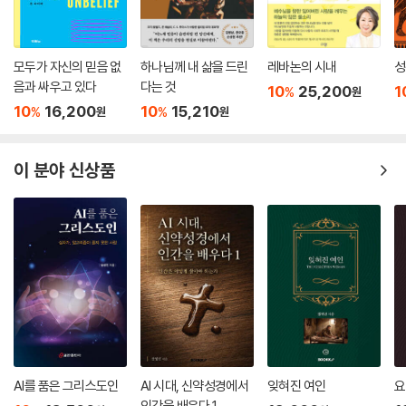
모두가 자신의 믿음 없
하나님께 내 삶을 드린
레바논의 시내
성
음과 싸우고 있다
다는 것
10
25,200
1
%
원
10
16,200
10
15,210
%
%
원
원
이 분야 신상품
AI를 품은 그리스도인
AI 시대, 신약성경에서
잊혀진 여인
요
인간을 배우다 1