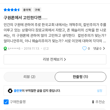
서 그는 이 논쟁에 대한 기존의 전통적 입장이 하나님과 그분의 뜻을 신뢰
하는데 종종 방해물이 되었다고 지적한다. 자기 입장에 맞게 선별한 성경
종이책
구매
구절로 일방적인 주장을 하는 대신 그는 성경 전체에 비추어 이 주제에 접
구원론에서 고민한다면.....
근하고 검토한다. 또한 그는 이 주제를 논쟁적으로 다루기보다는 두 가지
인간의 구원에 관하여 주로 한국교회 내에서는 개혁주의, 칼빈주의가 주를
입장이 건강하게 종합될 수 있는 길을 모색한다. 그래서 이 책은 ‘하나님의
이루고 있는 상황이다.장로교회에서 자랐고, 존 웨슬리의 신학을 한 나로
주권’과 ‘의미 있는 인간의 선택’이 아름답게 조화를 이룰 수 있는 이유를
써는, 이 구원론에 관하여 많이 고민하고 생각한다. 칼빈주의가 맞는가?
알려준다. ‘하나님의 주권’과 ‘인간의 선택’이라는 주제에 대해서 한 번도
알미니안주의, 아니 웨슬리주의가 맞는가? 서로 이것에 대하여 각각의 성
생각해 본 적이 없는 독자들일지라도 이 주제를 공부하는 것이 영적으로
경구절이 증거하고 있고, 또한 어떤 구절에 대하여는 상반된 관점으로 서
k*****6
2019.11.13.
신고
0
댓글
0
매우 유익할뿐더러 흥미진진한 일임을 알게 될 것이다. 나아가 주권자 되
로의 신학에 맞게
시는 하나님을 기쁨으로 섬기는 ‘선택’을 하게 될 것이다.
리뷰 전체보기
추천의 글
리뷰
2
한줄평
1
저자는 열린 태도로 각 주장의 장점과 단점을 이해하며 서로를 용납함으로
크신 하나님의 손안에 있는 작은 손으로서의 역할을 하자고 권한다.
클린봇
이 부적절한 글을 감지 중입니다.
설정
-권준 목사(시애틀 형제교회 담임)
구매한줄평
추천순
랜디 알콘의 표현대로 우리는 “천박한 시대에 하찮은 사람이 되지 않기 위