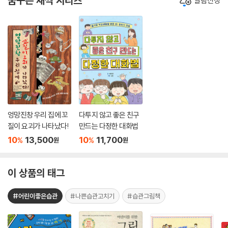
꿈꾸는 새싹 시리즈
알림신청
엉망진창 우리 집에 꼬
다투지 않고 좋은 친구
질이 요괴가 나타났다!
만드는 다정한 대화법
10
13,500
10
11,700
%
%
원
원
이 상품의 태그
#어린이좋은습관
#나쁜습관고치기
#습관그림책