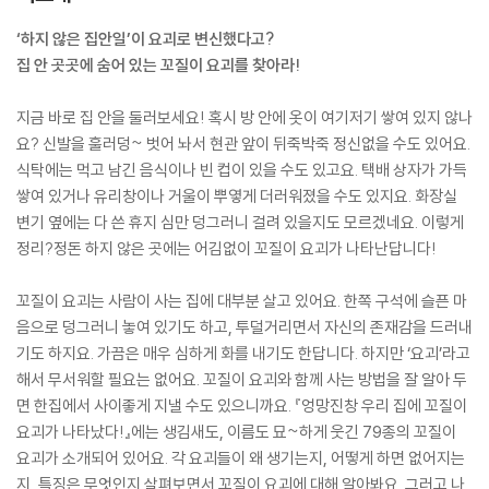
‘하지 않은 집안일’이 요괴로 변신했다고?
집 안 곳곳에 숨어 있는 꼬질이 요괴를 찾아라!
지금 바로 집 안을 둘러보세요! 혹시 방 안에 옷이 여기저기 쌓여 있지 않나
요? 신발을 훌러덩~ 벗어 놔서 현관 앞이 뒤죽박죽 정신없을 수도 있어요.
식탁에는 먹고 남긴 음식이나 빈 컵이 있을 수도 있고요. 택배 상자가 가득
쌓여 있거나 유리창이나 거울이 뿌옇게 더러워졌을 수도 있지요. 화장실
변기 옆에는 다 쓴 휴지 심만 덩그러니 걸려 있을지도 모르겠네요. 이렇게
정리?정돈 하지 않은 곳에는 어김없이 꼬질이 요괴가 나타난답니다!
꼬질이 요괴는 사람이 사는 집에 대부분 살고 있어요. 한쪽 구석에 슬픈 마
음으로 덩그러니 놓여 있기도 하고, 투덜거리면서 자신의 존재감을 드러내
기도 하지요. 가끔은 매우 심하게 화를 내기도 한답니다. 하지만 ‘요괴’라고
해서 무서워할 필요는 없어요. 꼬질이 요괴와 함께 사는 방법을 잘 알아 두
면 한집에서 사이좋게 지낼 수도 있으니까요. 『엉망진창 우리 집에 꼬질이
요괴가 나타났다!』에는 생김새도, 이름도 묘~하게 웃긴 79종의 꼬질이
요괴가 소개되어 있어요. 각 요괴들이 왜 생기는지, 어떻게 하면 없어지는
지, 특징은 무엇인지 살펴보면서 꼬질이 요괴에 대해 알아봐요. 그러고 나