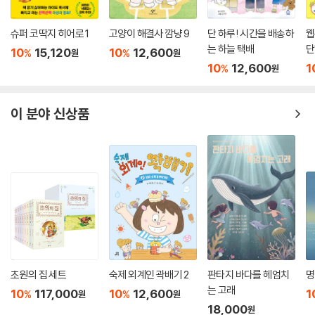
슈퍼 코딱지 히어로 1
고양이 해결사 깜냥 9
단 하루! 시간을 배송하
웹
는 하늘 택배
단
10
15,120
10
12,600
%
%
원
원
10
12,600
1
%
원
이 분야 신상품
초원의 집 세트
숙제 외계인 곽배기 2
판타지 바다를 헤엄치
명
는 고래
10
117,000
10
12,600
1
%
%
원
원
18,000
원