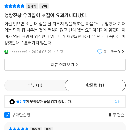
종이책
구매
엉망진창 우리집에 꼬질이 요괴가나타났다.
이걸 읽으면 조금 더 집을 잘 치우지 않을까 하는 마음으로구입했다. 기대
와는 달리 집 치우는 것엔 관심이 없고 난데없는 요괴이야기에 꽂혔다. 아
이가 엄청 재밌게 읽긴한다.뭐... 네가 재밌으면 됐지.^^ 역시나 육아는 예
상했던대로 흘러가지 않는다.
h*******1
2024.05.21.
신고
0
댓글
0
리뷰 전체보기
리뷰
11
한줄평
1
클린봇
이 부적절한 글을 감지 중입니다.
설정
구매한줄평
추천순
종이책
구매