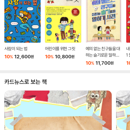
사람이 되는 법
어린이를 위한 그릿
예의 없는 친구들을 대
내
하는 슬기로운 말하기
1
10
12,600
10
10,800
%
%
원
원
사전
10
11,700
1
%
원
카드뉴스로 보는 책