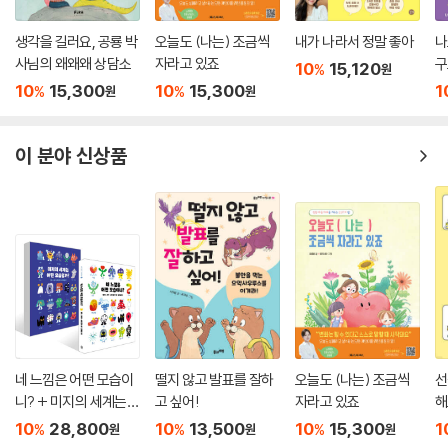
생각을 길러요, 공룡 박
오늘도 (나는) 조금씩
내가 나라서 정말 좋아
나
사님의 왜왜왜 상담소
자라고 있죠
구
10
15,120
%
원
정
10
15,300
10
15,300
1
%
%
원
원
이 분야 신상품
네 느낌은 어떤 모습이
떨지 않고 발표를 잘하
오늘도 (나는) 조금씩
선
니? + 미지의 세계는
고 싶어!
자라고 있죠
해
어떤 모습일까? 세트
10
28,800
10
13,500
10
15,300
1
%
%
%
원
원
원