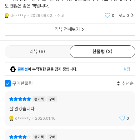
만들어 주는 방법 등을 공부해 보세요. 주변 환경의 중요성과 시간 관리를
도 괜찮은 좋은 책입니다.
통해 아이의 어떤 부분이 성장할 수 있는지 등을 자세히 알게 될 것입니다.
d*****y
2026.08.02.
신고
0
댓글
0
※ 초등 교과 연계
리뷰 전체보기
1학년 2학기 수학 〈시계 보기와 규칙 찾기〉
2학년 2학기 수학 〈시각과 시간〉
3학년 도덕 〈아껴 쓰는 우리〉
리뷰
6
한줄평
2
5학년 도덕 〈바르고 희망차게 가꾸어 가는 나의 삶〉
6학년 도덕 〈내 삶의 주인은 바로 나〉
클린봇
이 부적절한 글을 감지 중입니다.
설정
저학년 아이들의 신나는 학교생활을 책임지는
구매한줄평
추천순
〈랄랄라 학교생활〉 시리즈
종이책
구매
〈랄랄라 학교생활〉 시리즈는 저학년 아이들이 ‘랄랄라’ 콧노래가 나올 만
잘 읽겠습니다.
큼, 신나는 학교생활을 할 수 있도록 도와주는 책이에요. 재미있는 동화로
자신감을 높여 주고, 직접 생각하고 써 보는 다양한 활동 페이지로 학교생
d*****y
2026.01.16.
0
활을 잘 준비할 수 있게 하지요. 보호자를 위해 마련된 페이지는 보호자의
궁금증을 풀어 주는 것은 물론, 현직 교사의 실속 있는 정보도 제공한답니
종이책
구매