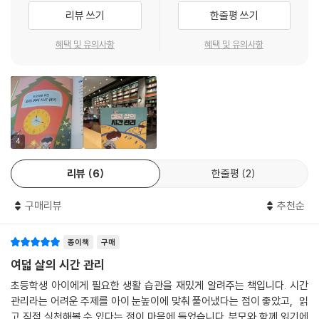
리뷰 쓰기
한줄평 쓰기
시간 기록표, 각종 계획표, 시간 관리 테스트 등 수록!
어린이가 읽으면서 직접 쓰는 ‘째깍째깍 시간 관리’
혜택 및 유의사항
혜택 및 유의사항
초등 교사가 알려 주는 ‘보호자를 위한 우리 아이 시간 관리’
어린이 스스로 시간을 관리하고, 삶을 가꾸어 나가려면 직접 시간 관리를
해 보는 것이 중요해요. 그래서 《여덟 살의 시간 관리》는 동화 사이사이에
‘째깍째깍 시간 관리’ 활동 페이지를 준비했어요. 시계 읽기, 달력 읽기, 오
늘 하루 기록하기, 내가 해야 하는 일에 걸리는 시간 알기, 한 달·한 주·하루
4
계획표 쓰기, 방학 계획 세우기 등의 활동을 통해 시간 관리를 몸으로 익힐
리뷰
6
한줄평
2
수 있지요. 이 밖에도 10문제로 구성된 시간왕 테스트도 있어, 어린이가 책
을 통해 시간의 소중함을 얼마큼 배웠는지 점검할 수도 있답니다.
구매리뷰
추천순
‘시간 관리’와 ‘계획’은 떼려야 뗄 수 없는 사이예요. 시간 관리를 잘하려면
종이책
구매
계획을 세우고 잘 지켜야 하니까요. 하지만 어린이가 계획을 실천하기란
쉽지 않아요. 보호자의 도움이 꼭 필요하지요. 아이가 동화를 다 읽었다면,
여덟 살의 시간 관리
이번에는 보호자가 동화 뒤에 마련된 ‘보호자를 위한 우리 아이 시간 관
초등학생 아이에게 필요한 생활 습관을 재밌게 알려주는 책입니다. 시간
리’를 읽을 차례예요. 현직 초등학교 교사 이서윤 선생님의 철저한 자료 조
관리라는 어려운 주제를 아이 눈높이에 맞춰 풀어냈다는 점이 좋았고, 읽
사를 통해 아이와 함께 계획 세우는 방법, 규칙을 정하는 방법, 아이 습관
고 직접 실천해볼 수 있다는 점이 마음에 들었습니다. 부모와 함께 읽기에