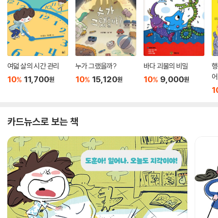
여덟 살의 시간 관리
누가 그랬을까?
바다 괴물의 비밀
행
어
10
11,700
10
15,120
10
9,000
%
%
%
원
원
원
1
카드뉴스로 보는 책