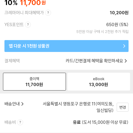
10
11,700
크레마머니 최대혜택가
10,200원
YES포인트
650원 (5%)
5만원 이상 구매 시 2천원 추가 적립
앱 다운 시 1천원 상품권
결제혜택
카드/간편결제 혜택을 확인하세요
종이책
eBook
11,700
원
13,000
원
배송안내
서울특별시 영등포구 은행로 11(여의도동,
변경
일신빌딩)
배송비
유료
(도서 15,000원 이상 무료)