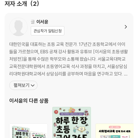
저자 소개
2
시간이 금이라고? 28
글
이서윤
시간을 기록하자 34
관심작가 알림신청
[째깍째깍 시간 관리] 나의 오늘 하루를 기록해 보아요. 39
대한민국을 대표하는 초등 교육 전문가. 17년간 초등학교에서 아이
계획을 지키는 게 중요해 40
들을 가르쳤으며, EBS 공채 강사 활동과 유튜브 [이서윤의 초등생활
처방전]을 통해 수많은 학부모와 소통해 왔습니다. 서울교육대학교
한 가지 일에만 집중! 44
교육전문대학원에서 초등영어교육 석사 과정을 마치고, 서울상담심
리대학원대학교에서 상담심리를 공부하며 마음을 연구하고 있다. 현
자투리 시간이 한가득 47
재 초등생활처방전 연구소 소장이자 국어쨈 대표를 맡고 있다. 지은
펼쳐보기
[째깍째깍 시간 관리] 시간이 얼마나 걸릴까? 50
책으로는 『이서윤쌤의 초등한자어휘 일력』, 『최소한의 학부모 문해
력』, 『초등 공부 정서보다 중요한 것은 없습니다』, 『이서윤의 초등생
이서윤
의 다른 상품
할 일은 미루지 말고 바로바로 51
활 처방전 365』, 『이서윤쌤의 초등 글쓰기 처방전 시리즈』 등
이것만 볼게요 54
하연 누나의 선물 58