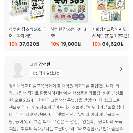
한 달 계획을 세우자 60
[째깍째깍 시간 관리] 한 달 계획표를 사용해 보아요. 61
하루 한 장 초등 365 국
하루 한 장 초등 국어 3
사회정서교육 연계 도
한 주 계획을 세우자 62
어 + 과학 세트
65
서 세트 (초등 1-2학년)
[째깍째깍 시간 관리] 한 주 계획표를 사용해 보아요. 64
10
37,620
10
19,800
10
64,620
%
%
%
원
원
원
하루 계획을 세우자 66
[째깍째깍 시간 관리] 하루 계획표를 사용해 보아요. 68
그림
장선환
방학에도 계획이 필요해 69
관심작가 알림신청
[째깍째깍 시간 관리] 방학 계획표를 사용해 보아요. 71
경희대학교 미술교육학과와 동 대학원 회화과를 졸업했습니다. 화
가, 그림책 작가로 활동하며 대학에서 학생들을 가르쳤습니다. 『선로
시간왕이 될 수 있을까? 72
원』으로 2024 대한민국 그림책상 특별상을 받았습니다. 쓰고 그린
책으로 『우리가 도와줄게』 『아프리카 초콜릿』 『파도타기』 『줄을 섭니
시간왕 김도훈 75
다』 『우주 다녀오겠습니다』 『갯벌 전쟁』 『날아라 아빠 새』 『물총 팡
[째깍째깍 시간 관리] 시간과 관련된 명언을 따라 써 보아요. 77
팡』 등이 있고, 그린 책으로 『검은 소 깜산』 『임진록』 『땅속나라 도둑
괴물』 『최후의 늑대』 『나는 흐른다』 『비로와 호랑할배』 『안개 숲을 지
│보호자를 위한 우리 아이 시간 관리│