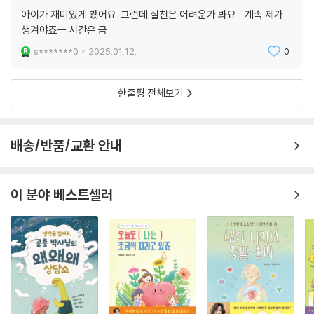
다. 〈랄랄라 학교생활〉을 통해 즐거운 학교생활을 보낼 수 있는 첫걸음을
아이가 재미있게 봤어요. 그런데 실천은 어려운가 봐요 .. 계속 제가
준비하세요. 자신감이 쑥쑥 자라, 몸도 마음도 건강한 학교생활을 해 나갈
챙겨야죠ㅡ 시간은 금
수 있을 것입니다.
s*******0
2025.01.12.
0
한줄평 전체보기
배송/반품/교환 안내
이 분야 베스트셀러