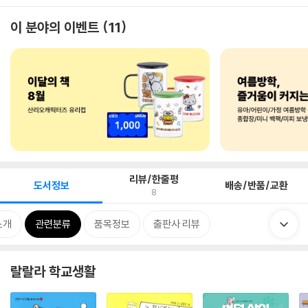
이 분야의 이벤트
11
리뷰/한줄평
도서정보
배송/반품/교환
8
소개
관련분류
품목정보
출판사 리뷰
랄랄라 학교생활