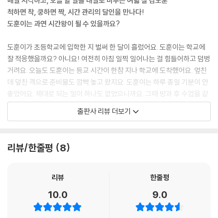
매일 지각하고, 오늘 할 일을 내일로 미루는 여덟 살 김도훈
척하면 착, 쿵하면 짝, 시간 관리의 달인을 만나다!
도훈이는 과연 시간왕이 될 수 있을까요?
도훈이가 초등학교에 입학한 지 벌써 한 달이 흘렀어요. 도훈이는 학교에
잘 적응했을까요? 아니요! 여전히 아침 일찍 일어나는 걸 힘들어하고 덤벙
거려요. 오늘도 도훈이는 등교 시간이 한참 지나 학교에 도착했어요. 엎친
데 덮친 격으로 준비물도 깜빡 놓고 왔지요. 도훈이는 하루 종일 기분이 안
좋았어요. 제대로 되는 일이 하나도 없었으니까요. 그때 방과 후 수업을 같
이 듣는 4학년 하연 누나가 말을 걸어왔어요.
출판사 리뷰 더보기
“도훈아, 너 오늘 지각하고 준비물도 못 챙겼지? 내가 1학년 때 딱 그랬는
데! 좀 도와줄까?”
하연 누나는 이 모든 일이 ‘시간 관리’를 몰라서 그런 거래요! 시간을 잘 지
리뷰/한줄평
8
키고 관리하기만 해도 오늘 같은 일은 없을 거래요. 그렇게 도훈이는 시계
와 달력 읽는 법을 배우고, 여러 사람을 만나 시간의 소중함을 배워요. 계획
은 세우는 것보다 지키는 것이 훨씬 중요하다는 사실, 낭비된 시간을 찾고
리뷰
한줄평
활용하는 법, 미디어 사용이 시간 관리에 미치는 영향도 알게 되고요! 과연
10.0
9.0
도훈이는 어떻게 달라질까요? 내 마음대로 시간을 요리조리 쓰는 시간왕
이 될 수 있을까요?