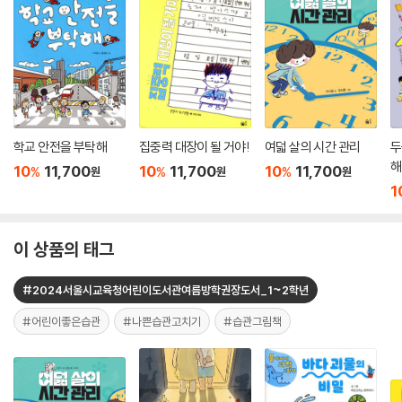
학교 안전을 부탁해
집중력 대장이 될 거야!
여덟 살의 시간 관리
두
해
10
11,700
10
11,700
10
11,700
%
%
%
원
원
원
1
이 상품의 태그
#2024서울시교육청어린이도서관여름방학권장도서_1~2학년
#어린이좋은습관
#나쁜습관고치기
#습관그림책