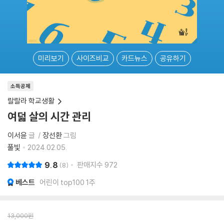
미리보기
사이즈비교
카드뉴스
공유하기
소득공제
랄랄라 학교생활
여덟 살의 시간 관리
이서윤
글
장선환
그림
풀빛
2024.02.05.
9.8
판매지수
972
8
베스트
어린이 top100 1주
13,000
원