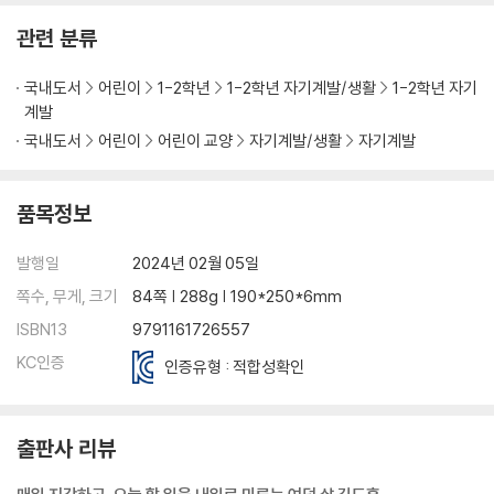
관련 분류
국내도서
어린이
1-2학년
1-2학년 자기계발/생활
1-2학년 자기
계발
국내도서
어린이
어린이 교양
자기계발/생활
자기계발
품목정보
발행일
2024년 02월 05일
쪽수, 무게, 크기
84쪽 | 288g | 190*250*6mm
ISBN13
9791161726557
KC인증
인증유형 : 적합성확인
출판사 리뷰