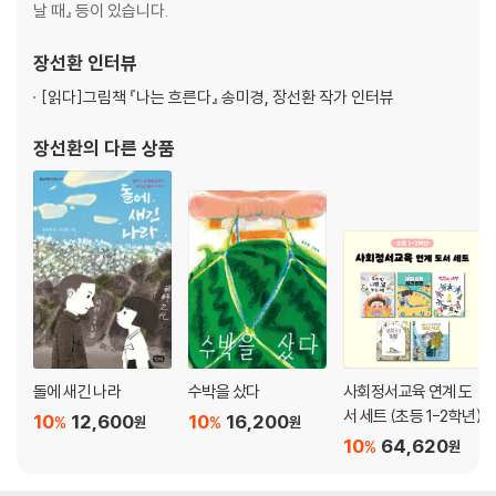
날 때』 등이 있습니다.
시간 관리의 기본은 시계와 달력 읽기 79
아이와 함께 계획 세우기 80
장선환
인터뷰
시간 관리를 위한 규칙 정하기 81
시간 관리를 위한 습관 만들기 82
[읽다]
그림책 『나는 흐른다』 송미경, 장선환 작가 인터뷰
장선환
의 다른 상품
돌에 새긴 나라
수박을 샀다
사회정서교육 연계 도
서 세트 (초등 1-2학년)
10
12,600
10
16,200
%
%
원
원
10
64,620
%
원