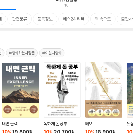
10
개
관련분류
품목정보
예스24 리뷰
책 속으로
출판사
면
#영화하는사람들
#이럴때영화
내면 근력
독하게 돈 공부
테오
윗집
10
19,800
10
20,700
10
18,900
10
%
%
%
원
원
원