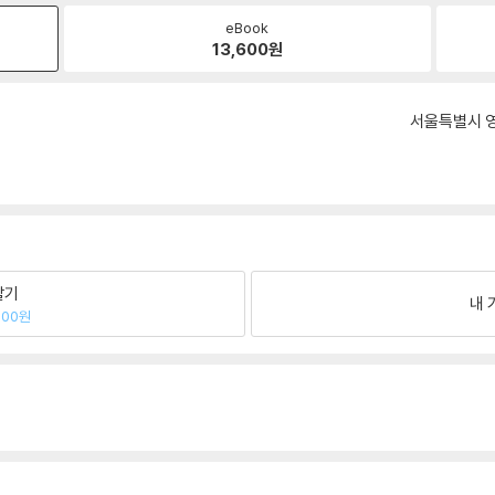
eBook
13,600
원
서울특별시 영
팔기
내 
600원