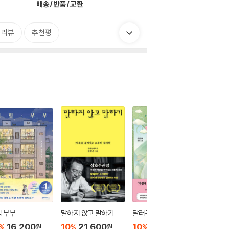
배송/반품/교환
 리뷰
추천평
 부부
말하지 않고 말하기
달러구트 꿈 백화점 0
위버멘
16,200
10
21,600
10
16,020
10
1
%
%
%
%
원
원
원