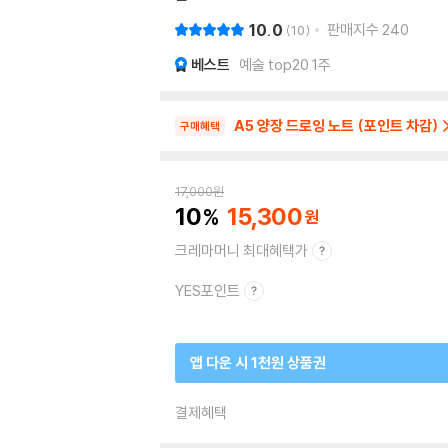
10.0
판매지수
240
10
베스트
예술 top20 1주
A5 양장 드로잉 노트 (포인트 차감)
구매혜택
17,000
원
10
15,300
크레마머니 최대혜택가
YES포인트
앱 다운 시 1천원 상품권
결제혜택