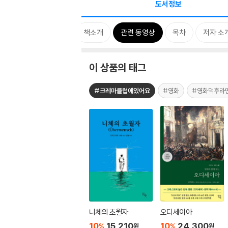
도서정보
드뉴스
상세 이미지
책소개
관련 동영상
목차
저자 소
이 상품의 태그
#크레마클럽에있어요
#영화
#영화덕후라
니체의 초월자
오디세이아
10
15,210
10
24,300
%
%
원
원