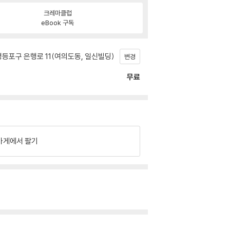
크레마클럽
eBook 구독
등포구 은행로 11(여의도동, 일신빌딩)
변경
무료
가게에서 팔기