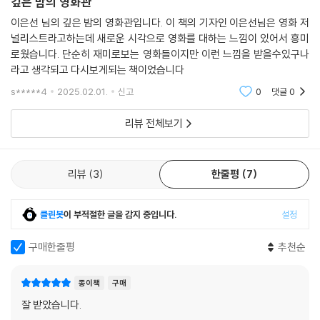
깊은 밤의 영화관
저자의 글을 통해 우리는 이미 본 영화든 아직 보지 못한 영화든, 글이 머물
이은선 님의 깊은 밤의 영화관입니다. 이 책의 기자인 이은선님은 영화 저
고 있는 영화의 장면들을 함께 보러 가고 싶어진다. 책에서 영화로, 영화에
널리스트라고하는데 새로운 시각으로 영화를 대하는 느낌이 있어서 흥미
서 다시 책으로 이어지는 풍성한 감상의 경험을 선사하는 책이다.
로웠습니다. 단순히 재미로보는 영화들이지만 이런 느낌을 받을수있구나
라고 생각되고 다시보게되는 책이었습니다
s*****4
2025.02.01.
신고
0
댓글
0
리뷰 전체보기
리뷰
3
한줄평
7
클린봇
이 부적절한 글을 감지 중입니다.
설정
구매한줄평
추천순
종이책
구매
잘 받았습니다.