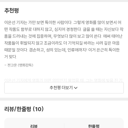
나빠지기만 하는 세상 속에서 지치지 않고 작업을 지속해온 거장의 비결이
책의 출간은 반가운 소식이다. 한 글자 한 글자 꼭꼭 눌러 쓴 듯한 글을 읽
추천평
다.
다 보면 그가 영화와 관객의 가장 가까운 곳에서 얼마나 진심으로 성실하
---「삶이 폐허일 때 나눌 수 있는 우정의 몫 - 나의 올드 오크」중에서
게 영화를 기록해왔는지 느낄 수 있다.
이은선 기자는 가만 보면 특이한 사람이다. 그렇게 영화를 많이 보면서 어
떤 작품도 함부로 대하지 않고, 심지어 경청한다. 글을 쓸 때는 자신보다 작
자신을 움직이는 감정이 두려움인지 사랑인지, 안전한 새장과 불안한 날개
전고운 영화감독이 저자에 대해 “자신보다 작품을 드러내는 것에 집중하
품을 드러내는 것에 집중하며, 무엇보다 많이 보고 많이 쓴다. 애써 태어난
중 무엇을 택할 것인지 끊임없이 고민했던 그의 열정은 가성비와 기회비용
며, 무엇보다 많이 보고 많이 쓴다”라고 말한 것처럼, 저자의 글은 영화가
작품들이 휘발되지 않고 조금이라도 더 기억되길 바라는 사려 깊은 마음
같은 단어들이 더 손쉽게 사람들의 마음으로 파고드는 시대에 발휘되는 마
전하는 이야기를 가장 중요하게 다룬다. 영화는 유독 다양한 시점과 감각
때문일 것이다. 겸손하고, 성의 있는데, 인류애까지! 이거 은근히 특이한
법처럼 보인다. 꿈을 좇는다는 순수한 기쁨, 좋아하는 일에 몰입한다는 것
이 살아 움직이는 예술 분야다. 독자들은 이 책을 읽으며 미처 알아채지 못
거 맞다.
의 가치를 생각하게 한다. 타인의 열정은 전염성이 강하다. 우리가 끊임없
한 장면의 의미를 깨달을 수 있고, ‘맞아, 그 장면 정말 좋았지’라고 공감하
이 누군가의 열정적이었던 인생을 복기해보려는 이유는 그래서일 것이다.
- 전고운 (영화감독)
며 기억을 더 오래 잡아둘 수도 있다. 책장을 넘길수록 영화의 감동이 더욱
---「열정을 전염시키는 마법 - 틱, 틱...붐!」중에서
입체적으로 살아난다.
이은선 기자에게 영화가 어떤 의미인지 물었을 때, 그는 영화에 빚을 진 기
사연을 극화하고 영상으로 옮기면서 이야기의 복잡성을 단순화하지 않았
분이 자주 든다고 했다. 그래서 자신의 글과 말로 영화를 어떻게 기록할지
추천평 더보기
당신만의 고요한 상영관을 채워줄 56편의 작품들
다는 것은 [베이비 레인디어]의 가장 큰 도전이자 좋은 야심이었을 것이
더욱 고민하게 된다고. 책의 마지막 장을 덮으니 그가 수많은 영화와 함께
다. 실제로 이 작품의 강점은 인간의 마음속 깊은 곳에 거대하게 자리한 회
하며 당도했을 인간과 삶에 대한 깨달음, 사랑을 가늠해보게 된다. 이토록
“이들 작품은 영화로 대변되는 스토리 매체 자체를 향한 회의감이 수시로
색지대의 심연을 들여다보는 것에서 나온다. 트라우마를 비롯한 정신 건강
정확하고 단정한 언어로 그 목도의 순간을 고백하다니! 만나지 못한 영화
리뷰/한줄평
10
고개를 드는 사이, 그럼에도 여전한 발견의 기쁨과 사색의 통로를 마련해
문제는 주인공의 상태라기보다 작품의 핵심 동력이다. 수치심과 자기혐오,
들이 나를 부르는 듯하다. 그는 지금 또 어떤 새로운 영화를, 세상을 만나고
주었다. 아직은 타인과 나를 둘러싼 세계를 보다 넓게 이해해보려는 노력
회피와 합리화, 연민과 외로움, 실수와 좌절에서 비롯되는 절망. 인간을 살
있을까?
과 시간을 포기하고 싶진 않다는 확신을 쥐여줬다.” _머리말 중에서
리뷰
한줄평
게 하는 게 아니라 속수무책으로 망가뜨리는 부정적 면모들을 솔직하게 들