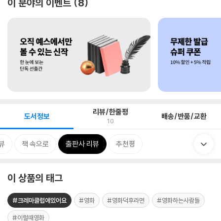
이 분야의 이벤트
8
리뷰/한줄평
도서정보
배송/반품/교환
10
뷰
책 속으로
출판사 리뷰
추천평
이 상품의 태그
#크레마클럽에있어요
#영화
#영화덕후라면
#영화하는사람들
#이럴때영화