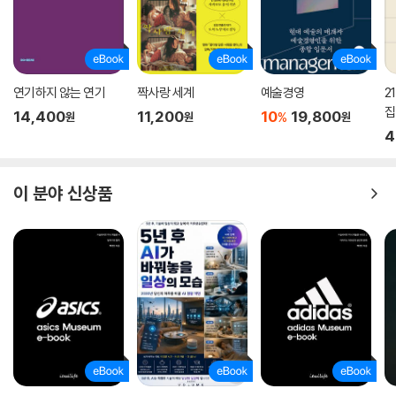
연기하지 않는 연기
짝사랑 세계
예술경영
2
집
14,400
11,200
10
19,800
%
원
원
원
4
이 분야 신상품