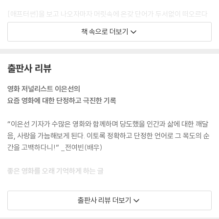
대합니다.
[애프터썬]을 보고 나오자마자 머릿속에 온갖 단어가 두서없이 떠오르다
가라앉기를 반복했다. 문장의 꼴로 대강 정리했을 땐, 이런 거였다. ‘간절히
책 속으로 더보기
이해하고 싶은 마음에서 발화한 상상까지 동원해도 끝내 바닥까지는 가닿
을 수 없는, 나의 가장 친밀하고도 어두운 심해의 영역인 당신에 대하여.’
---「나의 가장 친밀하고도 낯선 타인에게 - 애프터썬」중에서
출판사 리뷰
상대에게 직접적으로 가닿지 못한 질문과 스스로 묻어둔 마음에서 출발한
영화 저널리스트 이은선의
영화는 점차 인물들로 하여금 자신의 문제와 직면하게 만든다. 그들의 심
요즘 영화에 대한 단정하고 극진한 기록
리는 정면을 주시할 수밖에 없는 두 가지 행위, 연기와 운전의 반복 과정을
통해서 (어떤 의미에서는 강제적으로) 구체화된다. 실은 제대로 상처받았
“이은선 기자가 수많은 영화와 함께하며 당도했을 인간과 삶에 대한 깨달
어야 한다는 통감에 이르는 여정. 결국 가후쿠가 탑승하고 미사키가 운전
음, 사랑을 가늠해보게 된다. 이토록 정확하고 단정한 언어로 그 목도의 순
하는 자동차의 심리적 종착지는, 정말 알고 싶었지만 동시에 알기를 지속
간을 고백하다니!” _전여빈(배우)
적으로 회피했던 나의 고통과 상대의 허무다.
---「고통에 직면하는 험하고 아름다운 길 - 드라이브 마이 카」중에서
좋은 영화를 오래 기억하게 하는 글
켄 로치 감독은 교훈적이지만 교조적이진 않고, 장황한 대신 간결한 영화
《깊은 밤의 영화관》은 오랜 시간 다양한 매체에서 영화를 소개하고 있는
출판사 리뷰 더보기
를 만들어 올 수 있었던 비결로 딱 한 가지를 꼽는다. “언제나 그렇듯이 경
이은선 저널리스트의 영화 리뷰를 엮은 책이다. 그의 깊이 있는 인터뷰와
청하고 배웠다.” 평생 세상이 나아지기를 소망하며 영화를 만들지만 내내
GV 진행, 각종 지면에 실린 글에 좋은 인상을 받아온 많은 영화 팬에게 이