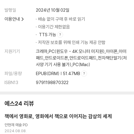
담장을 사이에 둔 낙원과 지옥 ― 존 오브 인터레스트
발행일
2024년 10월 02일
이용안내
배송 없이 구매 후 바로 읽기
3관 공상의 밤: 스크린 너머로의 상상
이용기간 제한없음
TTS 가능
경계를 넘나드는 불온한 탐미 ― 아네트
저작권 보호를 위해 인쇄 기능 제공 안함
삶은 영화, 일상은 마술이 되는 순간들 ― 우연과 상상
삶으로부터 벗어날 수 없다는 편집증적 공포 ― 보 이즈 어프레이드
지원기기
크레마,PC(윈도우 - 4K 모니터 미지원),아이폰,아이
사랑의 운명, 도시가 잃어버린 신화 ― 운디네
패드,안드로이드폰,안드로이드패드,전자책단말기(저
‘No Crying’의 규칙 ― 프렌치 디스패치
사양 기기 사용 불가),PC(Mac)
영화를 왜 만들어야 하냐고 물으신다면 ― 거미집
파일/용량
EPUB(DRM) | 51.47MB
미쳐야 사는 여자들 ― 글리치
ISBN13
9791198870322
우린 결국 다 망할 거예요. 그래도… ― 돈 룩 업
불온한 상상력의 스펙터클 ― 놉
딜레마 위에 펼쳐진 소시민 지옥도 ― 콘크리트 유토피아
예스24 리뷰
대혼돈의 멀티버스 ― 에브리씽 에브리웨어 올 앳 원스
뭔가 다른 히어로가 왔다 ― 보건교사 안은영
책에서 영화로, 영화에서 책으로 이어지는 감상의 세계
기괴하고 음울해서 매력적인 수요일의 아이 ― 웬즈데이
안현재 예술 PD
전도연의, 전도연에 의한, 전도연을 위한 ― 길복순
2024.08.08.