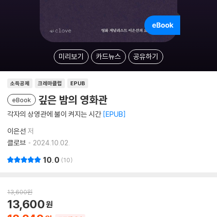
미리보기
카드뉴스
공유하기
소득공제
크레마클럽
EPUB
깊은 밤의 영화관
eBook
각자의 상영관에 불이 켜지는 시간
EPUB
이은선
저
클로브
2024.10.02.
10.0
10
13,600
원
13,600