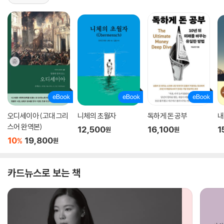
오디세이아 (고대 그리
니체의 초월자
독하게 돈 공부
내
스어 완역본)
12,500
16,100
1
원
원
10
19,800
%
원
카드뉴스로 보는 책