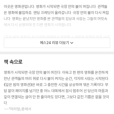
불륜의 진짜 맛 ― LTNS
이곳은 영화관입니다. 영화가 시작되면 극장 안의 불이 꺼집니다. 관객들
SF 블록버스터의 새로운 바이블 ― 듄 시리즈
은 영화에 몰입하죠. 엔딩 크레딧이 올라갑니다. 극장 안의 불이 다시 켜집
기이하게 아름다운 크리처의 성장 ― 가여운 것들
니다. 영화는 끝났지만 영화를 본 관객들의 감상과 사유는 그들의 머릿속
에서 다시 상영되며 또 다른 영화가 시작됩니다.
수록 영화 정보
『깊은 밤의 영화관』은 다양한 매체에서 영화를 소개하며 영화와 관객 사이
예스24 리뷰 더보기
를 이어온 영화 저널리스트 이은선의 리뷰를 모은 책입니다. 〈존 오브 인터
레스트〉, 〈가여운 것들〉, 〈헤어질 결심〉 등 발견과 기쁨의 사색을 통로를 열
어주는 영화는 물론, OTT 플랫폼에서 만날 수 있는 작품까지 다루며 자신
책 속으로
의 세계를 확장해준 좋은 영화를 독자에게 소개합니다.
영화가 시작되면 극장 안의 불이 꺼진다. 이윽고 한 편의 영화를 온전하게
“이은선 기자가 수많은 영화와 함께하며 당도했을 인간과 삶에 대한 깨달
만난 관객들의 머리 위로 다시 불이 켜지는 순간, 각자의 사유는 시작된다.
음, 사랑을 가늠해보게 된다. 이토록 정확하고 단정한 언어로 그 목도의 순
《깊은 밤의 영화관》은 바로 그 충만한 시간을 상상하며 엮은 기록이다. 부
간을 고백하다니!” 전여빈 배우의 추천사처럼 이 책에는 이은선 기자의 영
담 없이 페이지를 넘기던 중 어느 대목에서 잠시 멈추어 선 당신의 마음과
화에 대한 애정과 마음이 가득합니다. 이 책에 나오는 영화를 아직 보지 못
깊이 연결되는 글이 단 한 줄이라도 있다면, 그보다 값진 기쁨은 없을 것이
해도 괜찮습니다. 저자의 글을 통해 우리는 이미 본 영화든 아직 보지 못한
다.
영화든, 글이 머물고 있는 영화의 장면들을 함께 보러 가고 싶어질 테니깐
---「머리말」중에서
요. 책에서 영화로, 영화에서 책으로 이어지는 감상의 세계로 여러분을 초