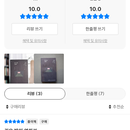
- 전여빈 (배우)
여다보는 이 시도는, 일상을 공유하는 가상의 공간에서조차 최상으로 화려
10.0
10.0
영화의 모습이 점점 더 빠르게 변하고 있다. 저자는 이 책에서 극장용 영화
하고 멋진 상태만 드러내려는 기이한 인정욕구의 시대에 찾아온 귀한 돋보
뿐 아니라 OTT 오리지널, 국내 OTT 플랫폼을 통해 공개된 해외 드라마
기다.
까지 시선을 넓혀 56편의 작품을 소개한다. 팬데믹 시기라는 고충을 견디
---「학대와 자기혐오에서 살아남기 - 베이비 레인디어」중에서
리뷰 쓰기
한줄평 쓰기
면서도 근사한 기개를 보여준 작품들이다. 작품을 선정한 기준에서도 영화
에 대한 저자의 애정이 짙게 느껴진다.
밤의 계단을 내려가며 끝없는 어둠 속으로 향하는 루돌프의 모습을 비추다
혜택 및 유의사항
혜택 및 유의사항
가, 돌연 시간을 점프해 현재의 아우슈비츠 기념관의 풍경과 연결하는 라
짧고 자극적인 영상이 범람하는 가운데 시간을 들여 치열하게 이야기를 완
스트 신 역시 쉽사리 잊기 힘든 감흥을 남긴다. 과거와 현재의 시간을 동일
성한 영화의 가치는 남다르다. 이 책의 제목인 ‘깊은 밤의 영화관’은 그런
한 선상에서 담아낸 이 장면은 우리가 역사 안에서 무엇을 남기고 기록할
가치를 알아보는 사람들이 갖는 고요한 감상의 시간을 은유한다. ‘회복의
것인지를 묻는다. 인간성을 거세한 아름다움만 남기고 기록할 것인가, 시
밤’, ‘사유의 밤’, ‘공상의 밤’이라는 세 주제의 상영관으로 구성해 독자들이
대의 엄정한 증인이 될 것인가. 구획과 분리를 택할 것인가, 인간성의 연대
다양한 영화의 정취를 만끽할 수 있도록 했다. 1관 ‘회복의 밤’은 [애프터
를 택할 것인가. 분쟁과 참사가 여전히 존재하는 오늘날 [존 오브 인터레스
썬]으로 시작해 [로봇 드림]까지, 한 시절을 함께 보낸 이와의 기억, 해소
트]가 던지는 질문은 결코 과거의 것만은 아니다.
되지 못한 마음의 회복으로 나아가는 영화들을 소개한다. 2관 ‘사유의
리뷰
3
한줄평
7
---「담장을 사이에 둔 낙원과 지옥 - 존 오브 인터레스트」중에서
밤’은 [헤어질 결심], [추락의 해부], [존 오브 인터레스트] 등 깊은 사유로
이끄는 영화들, 3관 ‘공상의 밤’은 [에브리씽 에브리웨어 올 앳 원스],
구매리뷰
추천순
[듄], [가여운 것들] 등 스크린의 한계를 다양한 방식으로 넘어서는 영화
들을 소개한다.
종이책
구매