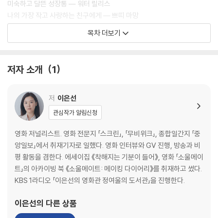
미숙하고 달뜬 성장통 ― 워터 릴리스
나의 가장 작고 사랑하는 친구에게 ― 쁘띠 마망
고통에 직면하는 험하고 아름다운 길 ― 드라이브 마이 카
목차 더보기
삶이 죽음에게, 죽음이 삶에게 ― 강변의 무코리타
결기마저 느껴지는 어떤 애도 ― 스즈메의 문단속
원더풀, 원더풀 ― 미나리
저자 소개
1
삶이 폐허일 때 나눌 수 있는 우정의 몫 ― 나의 올드 오크
사랑이 우릴 구원할지도 ― 본즈 앤 올
거창한 꿈이 없는 삶일지라도 ― 소울
저
이은선
이토록 내향적인 여행 ― 박하경 여행기
관심작가 알림신청
열정을 전염시키는 마법 ― 틱, 틱...붐!
전설이 귀환할 때 ― 더 퍼스트 슬램덩크
영화 저널리스트. 영화 전문지 「스크린」, 「무비위크」, 종합일간지 「중
슈퍼스타 블록버스터의 모범 답안 ― 탑건: 매버릭
앙일보」에서 취재기자로 일했다. 영화 인터뷰와 GV 진행, 방송과 비
잊히지 않는 모두의 꿈, 영화 ― 파벨만스
평 활동을 겸한다. 에세이집 《착해지는 기분이 들어》, 영화 「소울메이
20년의 시간을 가로질러 다시 만나다 ― 고양이를 부탁해
트」의 아카이빙 북 《소울메이트: 메이킹 다이어리》를 취재하고 썼다.
이토록 정성스러운 포기 ― 콩트가 시작된다
KBS 1라디오 「이은선의 영화관 정여울의 도서관」을 진행한다.
기억은 헤어지지 않아 ― 로봇 드림
이은선
의 다른 상품
2관 사유의 밤: 나와 당신의 마음들