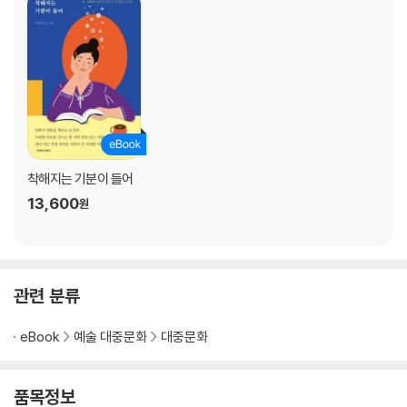
의미는 무엇일까요? ― 애스터로이드 시티
나는 여기에 와본 적이 있다 ― 우리가 사랑이라고 믿는 것
고요하지 않은 마음들을 시처럼 응시하며 ― 정말 먼 곳
인물과 세상을 향한 가열찬 응시 ― 너의 눈을 들여다보면
마침내 이 영화를 흠모하겠다는 결심 ― 헤어질 결심
달콤 씁쓸한 우리의 도시 ― 사랑할 땐 누구나 최악이 된다
그 누구의 왕족도 아닌 ― 스펜서
착해지는 기분이 들어
기계를 통한 존재론적 사유 ― 애프터 양
13,600
원
파격과 광기의 질주 ― 마스크걸
판타지가 아닌 지향점을 제시하는 힘 ― 다음 소희
동시대 예술의 모든 논쟁적 이슈를 껴안은 이름 ― TAR 타르
한 사람의 눈에 담긴 우주를 보았다 ― 오펜하이머
관련 분류
수수께끼 같던 예술가, 아버지에게 ― 물방울을 그리는 남자
겨우 내가 된 나 자신을 바라보며 ― 절해고도
eBook
예술 대중문화
대중문화
진실을 안다는 착각, 나는 아니라는 방관 ― 괴물
광활한 고요 속에서 삶을 보다 ― 여덟 개의 산
학대과 자기혐오에서 살아남기 ― 베이비 레인디어
품목정보
법정의 언어로 해부하는 부부의 세계 ― 추락의 해부