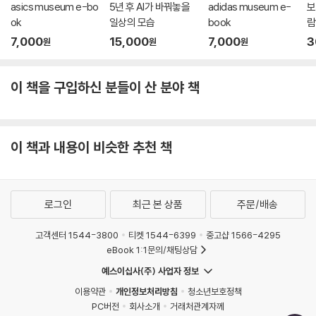
asics museum e-bo
5년 후 AI가 바꿔놓을
adidas museum e-
보
ok
일상의 모습
book
람
7,000
15,000
7,000
3
원
원
원
이 책을 구입하신 분들이 산 분야 책
이 책과 내용이 비슷한 추천 책
로그인
최근 본 상품
주문/배송
고객센터 1544-3800
티켓 1544-6399
중고샵 1566-4295
eBook 1:1문의/채팅상담
예스이십사(주) 사업자 정보
이용약관
개인정보처리방침
청소년보호정책
PC버전
회사소개
거래처관계자께