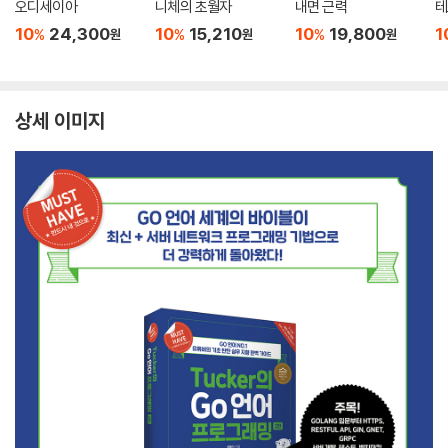
오디세이아
니체의 초월자
내면 근력
테
10
24,300
10
15,210
10
19,800
1
%
%
%
원
원
원
상세 이미지