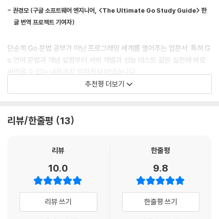
__9.2 continue와 break
를 타이핑해가며 공부하면 반드시 목표를 달성할 수 있게 구성했습니다.
- 권경모 (구글 소프트웨어 엔지니어, <The Ultimate Go Study Guide> 한
__9.3 중첩 for문
글 번역 프로젝트 기여자)
__9.4 중첩 for문과 break, 레이블
★ 숫자로 보는 책의 특징
핵심 요약 / 연습문제
단순히 Go 문법 공부가 아닌 프로그래밍 세계를 열어주는 입문서. 특히 G
_2021 세종 도서 학술 부문 선정작
10 배열
o 언어 문법과 개념 설명부터 서버 개발과 성능 테스트 같은 실전에 바로
이 책의 1판은 그 우수성을 인정받아 세종 도서 학술 부문에 선정되었습니
__10.1 배열
써먹을 수 있는 내용까지 알차게 담아냈습니다.
다. 2판은 한층 더 전문성을 보강했으니 Go 언어 입문과 네트워크 서버 프
__10.2 배열 사용법
추천평 더보기
로그래밍까지 저자를 믿고 선택해주세요!
- 서지연 (비마이프렌즈 AI 데이터팀 리드)
__10.3 배열은 연속된 메모리
__10.4 다중 배열
_1.22 Go 언어 최신 버전
이보다 쉽고 재미있을 수 없습니다. 아주 쉽지만, Go 언어에 대한 궁금함
핵심 요약 / 연습문제
리뷰/한줄평
13
1.16 버전에서 가장 중요한 변화는 Go 모듈 사용이 기본이라는 점입니다
을 세세하게 잡아주는 책!
(14.3절). 다른 하나는 embed 기능입니다(A.7절). 1.18 버전에서는 제
- 강대명 (레몬트리 CTO)
11 구조체
네릭이 추가되었습니다(24장).
리뷰
한줄평
__11.1 선언 및 기본 사용
__11.2 구조체 변수 초기화
Go 언어의 가능성을 맛볼 수 있는 지침서입니다. 고루틴, 채널 등 동시성
10.0
9.8
_3 단계로 익히는 Go 언어
__11.3 구조체를 포함하는 구조체
프로그래밍에 대한 개념뿐 아니라 RESTful API와 같은 보편적 개발 지식
1단계에서 Go 기본 문법을 익히고, 2단계에서는 고급 기능을 익힙니다. 3
__11.4 구조체 크기
도 습득할 수 있습니다.
단계에서는 다양한 네트워크 서버 프로그래밍 기법과 성능 테스트 및 개선
__11.5 프로그래밍에서 구조체의 역할
리뷰 쓰기
한줄평 쓰기
방법을 배워 전문성을 높여줍니다.
- 방현우 (쿠팡 소프트웨어 엔지니어)
핵심 요약 / 연습문제