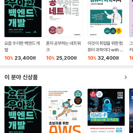
__24.2 제네릭 함수
핑해가며 공부하면 반드시 목표를 달성할 수 있게 구성했습니다.
__24.3 제네릭 타입
__24.4 언제 제네릭 프로그래밍을 사용해야 하는가?
_1단계 가볍게 Go 입문하기
__24.5 제네릭을 사용해 만든 유용한 기본 패키지
Go 언어 기본 문법을 알아봅시다. 기초가 튼튼해야 견고한 건축물을 지을
핵심 요약 / 연습문제
수 있듯 기본 문법을 제대로 익혀야 훌륭한 코드를 짤 수 있습니다. 1단계
끝에서는 ★ 하나 수준 초간단 프로젝트로 ‘숫자 맞추기’ 프로그램을 만들
25 [Project] 단어 검색 프로그램 만들기 ★★☆☆
요즘 우아한 백엔드 개
혼자 공부하는 네트워
이것이 취업을 위한 컴
그
어보며 마무리하겠습니다.
발
크
퓨터 과학이다 with C
커
__25.1 해법
S 기술 면접
__25.2 사전 지식
10
23,400
10
25,200
10
32,400
1
%
%
%
원
원
원
_2단계 고급 기법으로 Go 레벨업하기
__25.3 실행 인수 읽고 파일 목록 가져오기
Go 언어 고급 문법을 알아봅시다. 메서드, 인터페이스, 다양한 함수 활용
__25.4 파일을 열어서 라인 읽기
방법을 살펴봅니다. 상황에 맞게 자료구조를 선택하는 방법과 예외 상황에
이 분야 신상품
__25.5 파일 검색 프로그램 완성하기
대처하는 방법도 배웁니다. 고루틴, 채널, 컨텍스트를 활용한 Go 언어만
__25.6 개선하기
의 독특한 동시성 프로그래밍도 배우게 됩니다. 24장에서 1.18버전에 추
핵심 요약 / 연습문제
가된 제네릭을 소개합니다. 마지막 장에서는 ★ 두 개 수준 프로젝트로 파
일에서 원하는 단어를 찾는 프로그램을 만들어보며 더 발전된 Go 프로그
[3단계 네트워크 서버 개발 및 성능 개선 기법 익히기]
래머로 레벨업해드립니다.
26 테스트와 벤치마크하기
_3단계 네트워크 서버 개발 및 성능 개선 기법 익히기
__26.1 테스트 코드
3단계는 어엿한 Go 언어 프로그래머로 첫발을 내딛을 수 있도록 돕는 데