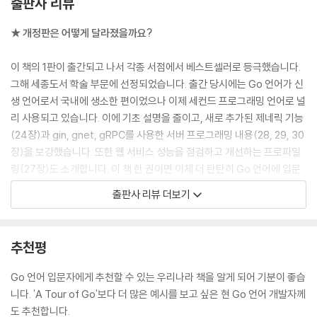
출판사 리뷰
07 if문
★ 개정판은 어떻게 달라졌을까요?
__7.1 if문 기본 사용법
__7.2 그리고 &&, 또는 ||
이 책의 1판이 출간되고 나서 각종 서점에서 베스트셀러로 등극했습니다.
__7.3 중첩 if
그해 세종도서 학술 부문에 선정되었습니다. 출간 당시에는 Go 언어가 신
__7.4 if 초기문; 조건문
생 언어로서 국내에 생소한 편이었으나 이제 세컨드 프로그래밍 언어로 널
핵심 요약 / 연습문제
리 사용되고 있습니다. 이에 기초 설명을 줄이고, 새로 추가된 제네릭 기능
(24장)과 gin, gnet, gRPC를 사용한 서버 프로그래밍 내용(28, 29, 30
08 switch문
장)을 보강했습니다. 또한 웹 서비스 성능을 점검하고 개선하는 프로파일
__8.1 switch문 동작 원리
링(27장)도 소개합니다. 이 책 한 권이면 이제 더 탄탄히 Go 언어에 입문
__8.2 switch문을 언제 쓰는가?
해 서버를 개발하고 테스트할 수 있는 지식을 얻을 수 있을 겁니다.
출판사 리뷰 더보기
__8.3 다양한 switch문 형태
__8.4 const 열거값과 switch
★ 50만 뷰가 증명하는 GO 언어 명강사를 만나자
__8.5 break와 fallthrough 키워드
추천평
핵심 요약 / 연습문제
Go 언어 1등 유튜버 Tucker가 더 체계적으로 Go 언어를 알려줍니다. 문
법만 알려드리는 데 그치지 않습니다. Go 프로그래밍 능력을 길러드리는
Go 언어 입문자에게 추천할 수 있는 우리나라 책을 알게 되어 기분이 좋습
09 for문
것이 목표입니다. Go 언어에 입문해, 커뮤니티와 구글링으로 현업 문제를
니다. 'A Tour of Go'보다 더 많은 예시를 보고 싶은 현 Go 언어 개발자께
__9.1 for문 동작 원리
해쳐나갈 수 있는 문턱까지 안내해드립니다. 포기하지 않고 예제 하나하나
도 추천합니다.