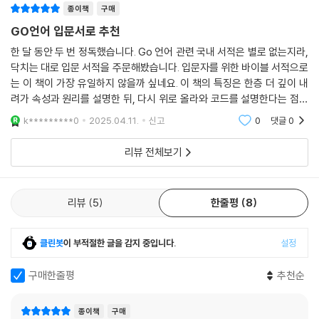
__16.3 슬라이싱
지는 않았습니다. 이 책은 RESTful API, Gin, gnet, gRPC을 활용하는
종이책
구매
__16.4 유용한 슬라이싱 기능 활용
서버 네트워크 프로그래밍과 성능 테스트, 성능 개성 방법까지 전문성 있
GO언어 입문서로 추천
__16.5 슬라이스 정렬
게 다루고 있습니다. 이미 아는 내용은 건너뛰면서 끝까지 읽어주세요
한 달 동안 두 번 정독했습니다. Go 언어 관련 국내 서적은 별로 없는지라,
핵심 요약 / 연습문제
닥치는 대로 입문 서적을 주문해봤습니다. 입문자를 위한 바이블 서적으로
★ 저자와 4문 4답
는 이 책이 가장 유일하지 않을까 싶네요. 이 책의 특징은 한층 더 깊이 내
17 메서드
려가 속성과 원리를 설명한 뒤, 다시 위로 올라와 코드를 설명한다는 점입
__17.1 메서드 선언
[Q] 해외에서 Go 언어 인기가 어느 정도인지요?
니다. 아이러니하게도 이 책을 통해 파이썬 동작 원리까지 쉽게 추론하고
__17.2 메서드는 왜 필요한가?
k*********0
2025.04.11.
신고
0
댓글
0
이해할 수 있
__17.3 포인터 메서드 vs 값 타입 메서드
A. 해외뿐 아니라 국내에서도 Go 언어 인기는 날로 증가하고 있습니다. G
리뷰 전체보기
핵심 요약 / 연습문제
o 언어는 그 심
플함과 강력한 성능으로 소위 개발자가 즐거워지는 언어라고 이야기를 합
18 인터페이스
니다.
리뷰
5
한줄평
8
__18.1 인터페이스
〈Stack Overflow Developer Survey 2023〉에 따르면 일반적으로 사
__18.2 인터페이스 왜 쓰나?
용하고 있는 언어 13위(13.24%), 2022년 대비 급여가 가장 많이 오른 언
__18.3 덕 타이핑
클린봇
이 부적절한 글을 감지 중입니다.
설정
어 10위에 올랐습니다. 앞선 2020년에는 Go 언어는 사랑받는 언어 5위,
__18.4 인터페이스 기능 더 알기
배우고 싶은 언어 3위, 미국에서 10년차 기준 연봉이 높은 언어 4위에 올
__18.5 인터페이스 변환하기
구매한줄평
추천순
르기도 했습니다. 2024년 1분기 기준으로 깃허브에서 풀 리퀘스트가 많
핵심 요약 / 연습문제
은 언어 3위에 랭크될 만큼 많이 사용됩니다. 스타 3위, 푸시 7위, 이슈 6
위이며, 매년 순위가 상승 중입니다.
종이책
구매