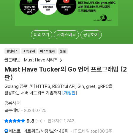
미리보기
사이즈비교
공유하기
청년패스
소득공제
베스트셀러
분철
골든래빗 - Must Have 시리즈
Must Have Tucker의 Go 언어 프로그래밍 (2
판)
Golang 입문부터 HTTPS, RESTful API, Gin, gnet, gRPC을
활용하는 서버 네트워크 기법까지
개정판
공봉식
저
골든래빗
2024.07.25.
9.8
판매지수
1,242
13
베스트
네트워크/해킹/보안
46위
IT 모바일 top100 3주