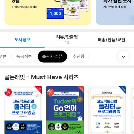
리뷰/한줄평
도서정보
배송/반품/교환
13
분류
품목정보
출판사 리뷰
추천평
골든래빗 - Must Have 시리즈