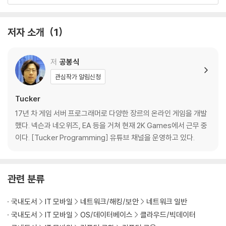
02 변수
__2.1 변수란?
__2.2 변수 선언
저자 소개
1
__2.3 변수에 대해 더 알아보기
__2.4 변수 선언의 다른 형태
__2.5 타입 변환
저
공봉식
__2.6 변수의 범위
관심작가 알림신청
__2.7 숫자 표현
핵심 요약 / 연습문제
Tucker
17년 차 게임 서버 프로그래머로 다양한 장르의 온라인 게임을 개발
03 fmt 패키지를 이용한 텍스트 입출력
했다. 넥슨과 네오위즈, EA 등을 거쳐 현재 2K Games에서 근무 중
__3.1 표준 입출력
이다. [Tucker Programming] 유튜브 채널을 운영하고 있다.
__3.2 표준 입력
__3.3 키보드 입력과 Scan( ) 함수의 동작 원리
핵심 요약 / 연습문제
관련 분류
04 연산자
국내도서
IT 모바일
네트워크/해킹/보안
네트워크 일반
__4.1 산술 연산자
국내도서
IT 모바일
OS/데이터베이스
클라우드/빅데이터
__4.2 비교 연산자