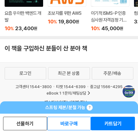
__26.2 테스트 주도 개발
목적이 있습니다. Go 언어 문법은 이미 다 배웠습니다. 이제 문법을 넘어
__26.3 벤치마크
서 Go 프로그래머로 성장해야 합니다. 지금까지 배운 것을 바탕으로 26장
요즘 우아한 백엔드 개
초보자를 위한 AWS
이기적 ISMS-P 인증
컴
핵심 요약 / 연습문제
과 27장에서 성능 테스트 및 개선 방법을, 28장에서는 웹 서버를 만듭니
발
심사원 자격검정 기본
10
19,800
3
%
원
서
다. 그리고 29장에서는 ‘RESTful API 서버’, 30장에서는 ‘실시간 채팅 프
10
23,400
10
45,000
%
%
원
원
27 프로파일링으로 성능 개선하기
로그램 만들기’ 프로젝트를 함께 진행해보고 마무리합니다.
__27.1 특정 구간 프로파일링
__27.2 서버에서 프로파일링
이 책을 구입하신 분들이 산 분야 책
_Tucker 노트
핵심 요약 / 연습문제
본문에서 미처 다루지 못한 Go 문법, 생각하는 프로그래밍, Go 언어를 G
o답게 쓰는 방법을 알려드립니다. 저자 Tucker의 특별한 노트를 만나보
28 [Project] HTTP 웹 서버 만들기 ★★☆☆
세요.
로그인
최근 본 상품
주문/배송
__28.1 HTTP 웹 서버 만들기
__ 노트 A. Go 문법 보충 수업
__28.2 HTTP 동작 원리
__ 노트 B. 생각하는 프로그래밍
고객센터 1544-3800
티켓 1544-6399
중고샵 1566-4295
__28.3 HTTP 쿼리 인수 사용하기
eBook 1:1문의/채팅상담
__28.4 ServeMux 인스턴스 이용하기
★ Go 언어 함께 공부하세요!
예스이십사(주) 사업자 정보
__28.5 파일 서버
스프링 제본/분철 가능
이용약관
개인정보처리방침
청소년보호정책
__28.6 웹 서버 테스트 코드 만들기
Tucker 저자와 함께 단톡방에서 함께 공부해요!
PC버전
회사소개
거래처관계자께
__28.7 JSON 데이터 전송
https://open.kakao.com/o/g3tvsk9c
선물하기
바로구매
카트담기
도서홍보
광고
__28.8 HTTPS 웹 서버 만들기
Copyright © YES24 Corp. All Rights Reserved.
핵심 요약 / 연습문제
MATOM4