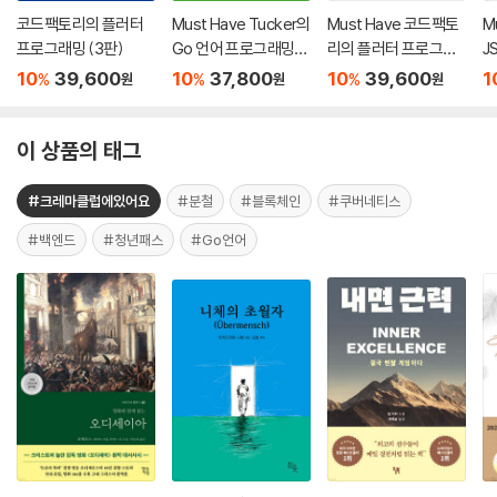
코드팩토리의 플러터
Must Have Tucker의
Must Have 코드팩토
M
프로그래밍 (3판)
Go 언어 프로그래밍
리의 플러터 프로그래
J
(2판)
밍 (2판)
밍
10
39,600
10
37,800
10
39,600
1
%
%
%
원
원
원
이 상품의 태그
#크레마클럽에있어요
#분철
#블록체인
#쿠버네티스
#백엔드
#청년패스
#Go언어