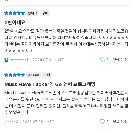
언어와 함께 즐거운 인생을 살아보자
깊고 자세하게 다루지만, 충분한 예시와 설명이 곁들여져 입문자도 확실히
__14.3 Go 모듈
_다른 언어를 배운 적이 있는 프로그래밍 초보자께
이해할 수 있을 겁니다.
__14.4 패키지명과 패키지 외부 공개
종이책
구매
__14.5 패키지 초기화
- 홍승환 (스캐터랩 머신러닝 엔지니어)
눈만으로는 무엇도 얻을 수 없습니다. 시간이 걸리더라도 반드시 직접 타
2판이네요
핵심 요약 / 연습문제
이핑해가면서 책을 읽어주세요. 저자의 유튜브 Go 언어 강의도 활용하시
2판이네요 일판도 잠깐 봤는데 좋을것같아 삽니다기대가됩니다 잘보겠습
면 도움이 될 겁니다. 너무 어렵다면 〈깊이 보기〉는 스킵해도 좋습니다.
니다 감사합니다유튜브를통해 다시한번봐야겠습니다 ㅎㅎㅎㅎㅎㅎㅎㅎ
15 [Project] 숫자 맞추기 게임 만들기 ★☆☆☆
이번에는 끝까지봐야지 보다중간에 못봐서 이번에는성공하길바라봅니다
__15.1 해법
_다른 언어를 사용하는 현업 프로그래머께
ㅎㅎㅎ ㅎㅎㅎ ㅎ
__15.2 사전지식
s*******1
2024.07.31.
신고
1
댓글
0
__15.3 랜덤한 숫자 생성하기
모던 언어로서 Go 언어는 다양한 프로그래밍 기법과 개념을 지녔습니다.
__15.4 숫자값 입력받기
다른 언어의 문법을 배웠다고 해서 Go 언어에서 제공하는 모든 개념을 다
eBook
구매
__15.5 숫자 맞추기 완성하기
알 수는 없습니다. 같지만 다른 듯 사용하는 개념과 기법도 적지 않습니다.
핵심 요약 / 연습문제
Must Have Tucker의 Go 언어 프로그래밍
기존에 익혔던 언어와 비교해가면서 읽어보세요. 예제 코드를 먼저 분석해
이해가 안 될 때만 상세 설명을 참조하면 빠르게 책을 읽을 수 있을 겁니다.
Must Have Tucker의 Go 언어 프로그래밍공감가는 책이라서 추천합니
[2단계 고급 기법으로 Go 레벨업하기]
다.입문자를 위한 Go 언어 서적치고는 살짝 무겁다는 느낌입니다.이해하
는 데 시간이 좀 더 걸리긴 했지만, 원리를 파악하고 나니 확장된 사고를 할
_현업에서 Go 언어를 사용하는 프로그래머께
16 슬라이스
수 있었습니다.
__16.1 슬라이스
입문자 눈높이에 맞혀 쉬운 언어로 차근차근 설명해, 너무 쉽고 속도감이
j*****0
2025.07.08.
신고
0
댓글
0
__16.2 슬라이스 동작 원리
떨어진다고 느낄 수 있습니다. 쉬운 말로 설명했다고 해서 쉬운 내용만 담