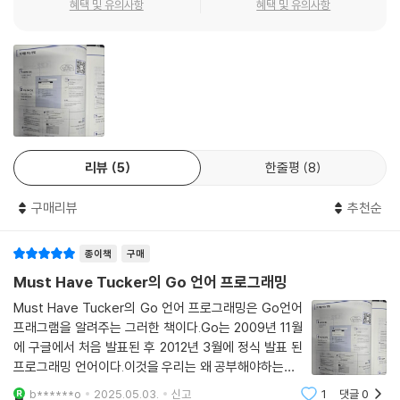
혜택 및 유의사항
혜택 및 유의사항
_5가지 난이도 프로젝트 구현
Go 언어를 Go 언어답게 활용하고 싶은 분께 추천합니다. 기본에 충실하
12 포인터
입문 수준의 프로젝트부터 완성된 웹 서비스까지 프로젝트를 제공합니다.
며 쉽게 설명하기 때문에 모든 개발자에게 도움이 되는 책입니다.
__12.1 포인터란?
___★☆☆☆ 숫자 맞추기 게임 만들기
- 최용호 (AWS 시니어 솔루션즈 아키텍트)
__12.2 포인터는 왜 쓰나?
___★★☆☆ 단어 검색 프로그램 만들기
__12.3 인스턴스
___ ★★☆☆ HTTP 웹 서버 만들기
어떤 분이 보셔도 좋을 정도로 쉽고 재미있습니다. 채널, 컨텍스트, 고루틴
__12.4 스택 메모리와 힙 메모리
___★★★☆ RESTful API 서버 만들기
을 쉽게 설명하고, 토이 프로젝트가 제공되어 익히는 데 더욱 유익했습니
핵심 요약 / 연습문제
___★★★★ Todo 리스트 웹 서비스 만들기
다.
리뷰
5
한줄평
8
13 문자열
- 변성윤 (카일스쿨 대표, 《빅쿼리 완벽 가이드》 역자)
_80개 연습문제
__13.1 문자열
각 장마다 연습문제를 제공해 놓치기 쉬운 핵심을 되짚어보고 직접 프로그
구매리뷰
추천순
__13.2 문자열 순회
래밍을 해볼 수 있게 했습니다. 직접 만들어보는 횟수만큼 실력이 늘어납
절차지향 언어와 객체지향 언어의 장점만 뽑아놓은 듯한 Go 언어의 매력
__13.3 문자열 합치기
니다. 모든 연습문제를 풀어, 이 책을 100% 활용하세요.
을 확인할 수 있는 책입니다. 가장 인상 깊었던 Go 언어 장점 3가지만 언
종이책
구매
__13.4 문자열 구조
급할게요. 1 강타입 언어이지만 := 키워드를 사용해 타입을 생략 가능, 2
Must Have Tucker의 Go 언어 프로그래밍
__13.5 문자열은 불변이다
_200여 개 예제 제공
덕 타이핑으로 느슨한 인터페이스 구현 가능, 3 고루틴, 채널, 컨텍스트 조
Must Have Tucker의 Go 언어 프로그래밍은 Go언어
핵심 요약 / 연습문제
200개가 넘는 예제를 활용해 설명합니다. 책에 등장하는 예제를 하나씩
합으로 효율적이고 직관적인 병렬 프로그래밍 가능.
프래그램을 알려주는 그러한 책이다.Go는 2009년 11월
따라 할 때마다 프로그래밍 실력이 차곡차곡 쌓이도록 충실히, 때로는 그
- 황나라 (Dunamu 소프트웨어 엔지니어)
에 구글에서 처음 발표된 후 2012년 3월에 정식 발표 된
14 패키지
림을 활용해서 설명했습니다.
프로그래밍 언어이다.이것을 우리는 왜 공부해야하는가?
__14.1 패키지
그것은 모르겠다. 어차피 인생은 소풍이 아니겠는가?Go
Go 언어 입문자에게 좋은 가이드가 되어주는 책입니다. Go 언어 개념을
__14.2 패키지 사용하기
b******o
2025.05.03.
신고
1
댓글
0
★ 대상 독자께 드리는 편지