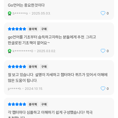
19 함수 고급편
Go언어는 중요한것이다
__19.1 가변 인수 함수
[Q] Go 언어, 열심히 활용하는 기업이나 프로젝트를 알려주세요.
b******o
2025.05.03.
0
__19.2 defer 지연 실행
__19.3 함수 타입 변수
A. 아무래도 Go 언어를 만든 구글에서 가장 활발히 사용합니다. 대표적으
__19.4 함수 리터럴
로 구글에서
종이책
구매
핵심 요약 / 연습문제
만든 마이크로서비스 오케스트레이션 시스템인 쿠버네티스가 있습니다.
go언어를 기초부터 습득하고자하는 분들에게 추천. 그리고
구글 외 프로젝트에서는 컨테이너 시스템인 도커와 분산 DB 시스템인 코
한글로된 기초책이 없어요~
20 자료구조
크로치DB(CockroachDB)를 들 수 있습니다. 특히 드롭박스는 많은 버
k*********0
2025.03.02.
0
__20.1 리스트
그와 성능상 문제를 해결하려고 기존 파이썬에서 Go 언어로 전면 교체를
__20.2 링
했습니다. 그외 넷플릭스 등 많은 대형 IT 기업에서 Go 언어를 사용합니
__20.3 맵
다. 손쉽게 마이크로서비스를 만들 수 있어서 마이크로서비스 시스템을 사
종이책
구매
__20.4 맵의 원리
용하는 스타트업에서 인기가 높습니다.
잘 보고 있습니다. 설명이 자세하고 챕터마다 퀴즈가 있어서 이해에
핵심 요약 / 연습문제
많은 도움이 됩니다.
[Q] Go 언어는 어디에 유용한가요?
p*****h
2024.10.15.
0
21 에러 핸들링
__21.1 에러 반환
[A] Go 언어는 범용 프로그래밍 언어로서 모든 분야의 프로젝트에 사용
__21.2 에러 타입
종이책
구매
됩니다. 특히 시스템 프로그래밍과 백엔드 프로그래밍에 많이 사용됩니다.
__21.3 패닉
Go 언어는 쉽고 예외 상황이 적은 문법과 빠른 성능을 제공합니다. 2009
각 챕터마다 심플하고 이해하기 쉽게 구성했습니다! 적극
핵심 요약 / 연습문제
년에 발표된 이후 10년 넘게 일관되고 쉬운 문법이라는 기조를 유지해왔