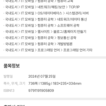
국내도서
IT 모바일
컴퓨터 공학
컴퓨터 교육
__4.3 실수 오차
국내도서
IT 모바일
네트워크/해킹/보안
TCP/IP
__4.4 논리 연산자
국내도서
IT 모바일
OS/데이터베이스
시스템관리/서버
__4.5 대입 연산자
__4.6 연산자 우선순위
국내도서
IT 모바일
컴퓨터 공학
네트워크/데이터 통신
핵심 요약 / 연습문제
국내도서
IT 모바일
컴퓨터 공학
소프트웨어 공학
국내도서
IT 모바일
웹사이트
블로그/홈페이지 만들기
05 함수
국내도서
IT 모바일
컴퓨터 공학
정보통신 공학
__5.1 함수 정의
국내도서
IT 모바일
컴퓨터 공학
개발방법론
__5.2 함수를 호출하면 생기는 일
국내도서
IT 모바일
프로그래밍 언어
프로그래밍 언어 기타
__5.3 함수는 왜 쓰나?
__5.4 재귀 호출
핵심 요약 / 연습문제
품목정보
06 상수
발행일
2024년 07월 25일
__6.1 상수 선언
쪽수, 무게, 크기
736쪽 | 1385g | 183*235*334mm
__6.2 상수는 언제 사용하나?
ISBN13
9791191905809
__6.3 타입 없는 상수
__6.4 상수와 리터럴
핵심 요약 / 연습문제