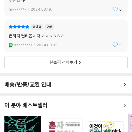
추천합니다
습니다. 이런 특징 덕분에 빠른 개발이 필요한 스타트업과 높은 성능이 필
m******k
2024.08.19.
0
22 고루틴과 동시성 프로그래밍
요한 시스템 프로그래밍에서 Go 언어 사용이 늘고 있습니다. 암호화폐, 웹
__22.1 스레드란?
서버, DB, 백엔드 시스템 등에서 활발히 사용됩니다.
__22.2 고루틴 사용
종이책
구매
__22.3 고루틴의 동작 방법
[Q] 마지막으로 독자께 깨알 책 자랑 부탁드립니다.
끝까지 달려봅시다 ㅎㅎㅎㅎㅎㅎ
__22.4 동시성 프로그래밍 주의점
s*******1
2024.08.02.
0
__22.5 뮤텍스를 이용한 동시성 문제 해결
[A] 영광스럽게도 이 책은 2021년 세종도서 학술 부문에 선정되었습니다.
__22.6 뮤텍스와 데드락
중학생 때 처음 프로그래밍 C 언어를 독학했습니다. 그 시절 멘토도 없이
__22.7 또 다른 자원 관리 기법
한줄평 전체보기
말이죠. 중학생이던 나와 같은 처지에 있는 분께 올바르고 따뜻한 길을 제
핵심 요약 / 연습문제
시하고 싶은 마음으로 책을 집필했습니다. 그럼 마음이 잘 투영되어 영광
스러운 선정작이 되었다고 생각합니다.
23 채널과 컨텍스트
배송/반품/교환 안내
__23.1 채널 사용하기
★ 이 책의 구성
__23.2 컨텍스트 사용하기
핵심 요약 / 연습문제
이 분야 베스트셀러
Go 언어 1등 유튜버 Tucker가 더 체계적으로 Go 언어를 알려줍니다. 문
법만 알려드리는 데 그치지 않습니다. Go 프로그래밍 능력을 길러드리는
24 제네릭 프로그래밍
것이 목표입니다. Go 언어에 입문해, 네트워크 서버 프로그래밍과 성능 점
__24.1 제네릭 프로그래밍 소개
검과 개선 방법까지 안내해드립니다. 포기하지 않고 예제 하나하나를 타이