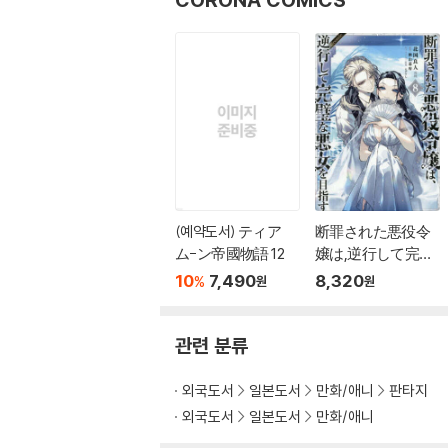
(예약도서) ティア
断罪された悪役令
ム-ン帝國物語 12
嬢は,逆行して完璧
な悪女を目指す＠C
10
7,490
8,320
%
원
원
OMIC 8
관련 분류
외국도서
일본도서
만화/애니
판타지
외국도서
일본도서
만화/애니