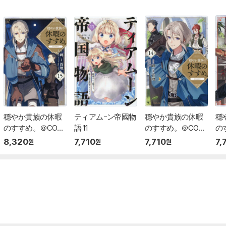
穩やか貴族の休暇
ティアム-ン帝國物
穩やか貴族の休暇
穩
のすすめ。＠COMI
語 11
のすすめ。＠COMI
の
C 15
C 14
8,320
7,710
7,710
7,
원
원
원