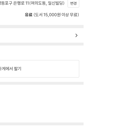
등포구 은행로 11(여의도동, 일신빌딩)
변경
유료
(도서 15,000원 이상 무료)
가게에서 팔기