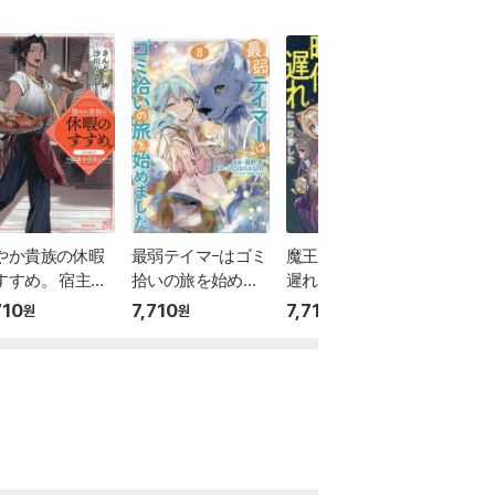
やか貴族の休暇
最弱テイマ-はゴミ
魔王と勇者が時代
ティア
すすめ。 宿主の
拾いの旅を始めま
遲れになりました
語~從
每日メシ 1
した。@COMIC 8
@COMIC 2
茶會~ 2
710
7,710
7,710
7,710
원
원
원