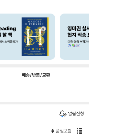
배송/반품/교환
알림신청
품절포함