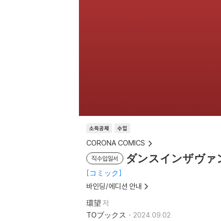
소득공제
수입
CORONA COMICS
ダンスインザヴァン
직수입일서
コミック
바인딩/에디션 안내
環望
저
TOブックス
2024.09.02.