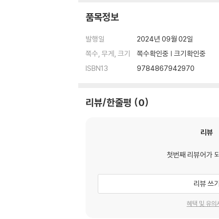
품목정보
발행일
2024년 09월 02일
쪽수, 무게, 크기
쪽수확인중 | 크기확인중
ISBN13
9784867942970
리뷰/한줄평
0
리뷰
첫번째 리뷰어가 
리뷰 쓰
혜택 및 유의