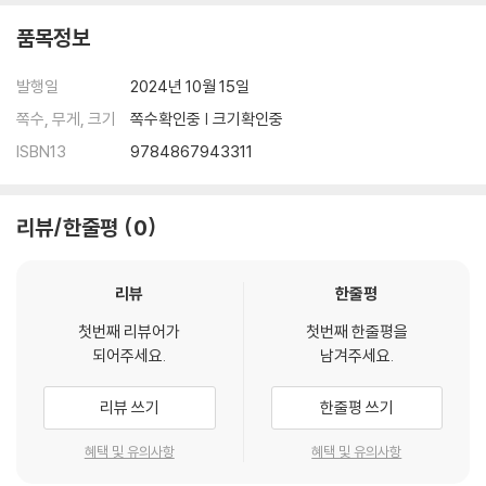
품목정보
발행일
2024년 10월 15일
쪽수, 무게, 크기
쪽수확인중 | 크기확인중
ISBN13
9784867943311
리뷰/한줄평
0
리뷰
한줄평
첫번째 리뷰어가
첫번째 한줄평을
되어주세요.
남겨주세요.
리뷰 쓰기
한줄평 쓰기
혜택 및 유의사항
혜택 및 유의사항