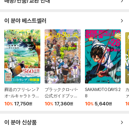
배송/반품/교환 안내
이 분야 베스트셀러
葬送のフリ-レン 7
ブラッククロ-バ-
SAKAMOTO DAYS 2
カ
オ-ルキャラトラン
公式ガイドブック
8
ァ
プ付き特裝版
完全魔導書
10
17,750
10
17,360
10
5,640
1
%
%
%
원
원
원
이 분야 신상품