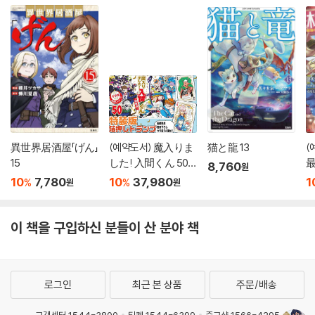
異世界居酒屋「げん」
(예약도서) 魔入りま
猫と龍 13
(
15
した! 入間くん 50
8,760
원
特裝版
1
10
7,780
10
37,980
1
%
%
원
원
이 책을 구입하신 분들이 산 분야 책
로그인
최근 본 상품
주문/배송
고객센터 1544-3800
티켓 1544-6399
중고샵 1566-4295