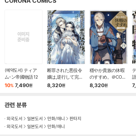
CORONA COMICS
(예약도서) ティア
断罪された悪役令
穩やか貴族の休暇
ム-ン帝國物語 12
嬢は,逆行して完璧
のすすめ。＠COMI
語
な悪女を目指す＠C
C 15
10
7,490
8,320
8,320
7
%
원
원
원
OMIC 8
관련 분류
외국도서
일본도서
만화/애니
판타지
외국도서
일본도서
만화/애니