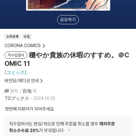
공유하기
소득공제
수입
CORONA COMICS
穩やか貴族の休暇のすすめ。＠C
직수입일서
OMIC 11
コミック
바인딩/에디션 안내
岬
원작
百地
저
TOブックス
2024.10.15.
첫번째 리뷰어가 되어주세요
직수입외서는 변심/착오로 인해 주문을 취소할 경우
해외주문
취소수수료 20%
가 부과됩니다.