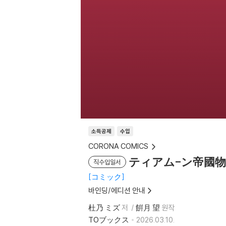
소득공제
수입
CORONA COMICS
ティアム-ン帝國物語
직수입일서
コミック
바인딩/에디션 안내
杜乃 ミズ
저
餠月 望
원작
TOブックス
2026.03.10.