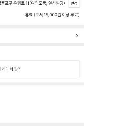
등포구 은행로 11(여의도동, 일신빌딩)
변경
유료
(도서 15,000원 이상 무료)
가게에서 팔기