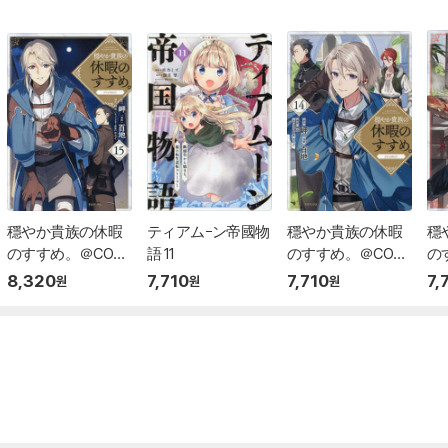
穩やか貴族の休暇
ティアム-ン帝國物
穩やか貴族の休暇
穩
のすすめ。＠COMI
語 11
のすすめ。＠COMI
の
C 15
C 14
8,320
7,710
7,710
7,
원
원
원