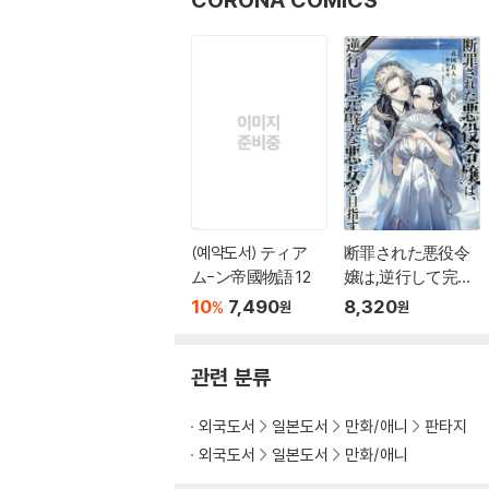
(예약도서) ティア
断罪された悪役令
ム-ン帝國物語 12
嬢は,逆行して完璧
な悪女を目指す＠C
10
7,490
8,320
%
원
원
OMIC 8
관련 분류
외국도서
일본도서
만화/애니
판타지
외국도서
일본도서
만화/애니