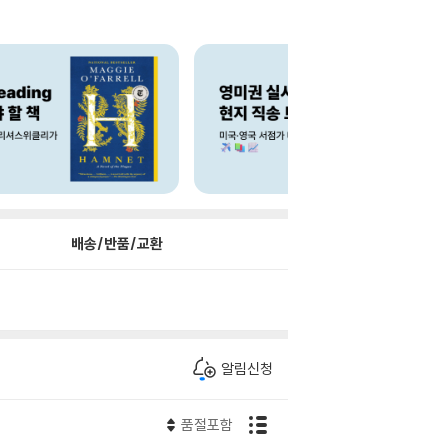
배송/반품/교환
알림신청
품절포함