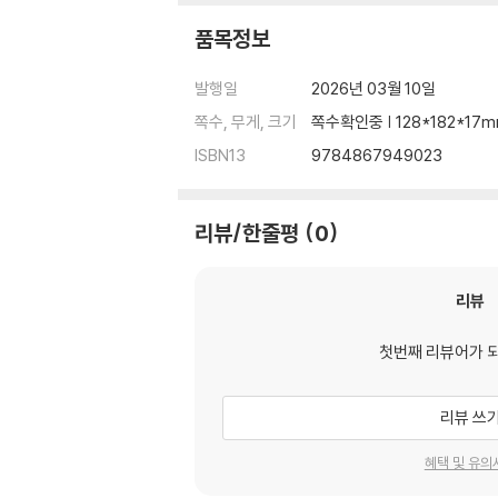
품목정보
발행일
2026년 03월 10일
쪽수, 무게, 크기
쪽수확인중 | 128*182*17
ISBN13
9784867949023
리뷰/한줄평
0
리뷰
첫번째 리뷰어가 
리뷰 쓰
혜택 및 유의