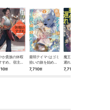
やか貴族の休暇
最弱テイマ-はゴミ
魔王と勇者が時代
ティア
すすめ。 宿主の
拾いの旅を始めま
遲れになりました
語~從
每日メシ 1
した。@COMIC 8
@COMIC 2
茶會~ 2
710
7,710
7,710
7,710
원
원
원