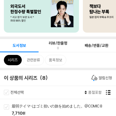
리뷰/한줄평
도서정보
배송/반품/교환
0
시리즈
관련분류
품목정보
이 상품의 시리즈
8
알림신청
전체선택
품절포함
最弱テイマ-はゴミ拾いの旅を始めました。@COMIC 8
7,710
원