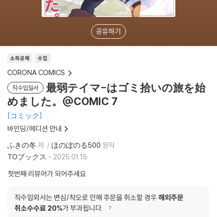
공유하기
소득공제
수입
CORONA COMICS
最弱テイマ-はゴミ拾いの旅を始
직수입일서
めました。@COMIC 7
コミック
바인딩/에디션 안내
ふきの冬
저
ほのぼのる500
원작
TOブックス
2025.01.15.
첫번째 리뷰어가 되어주세요
직수입외서는 변심/착오로 인해 주문을 취소할 경우
해외주문
취소수수료 20%
가 부과됩니다.