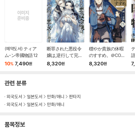
(예약도서) ティア
断罪された悪役令
穩やか貴族の休暇
ム-ン帝國物語 12
嬢は,逆行して完璧
のすすめ。＠COMI
語
な悪女を目指す＠C
C 15
10
7,490
8,320
8,320
7
%
원
원
원
OMIC 8
관련 분류
외국도서
일본도서
만화/애니
판타지
외국도서
일본도서
만화/애니
품목정보