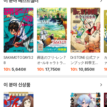
이 분야 베스트셀러
SAKAMOTO DAYS 2
葬送のフリ-レン 7
Dr.STONE 公式ファ
カ
8
オ-ルキャラトラン
ンブック 科學王國
ァ
プ付き特裝版
事典
10
5,640
10
17,750
10
10,850
1
%
%
%
원
원
원
이 분야 신상품