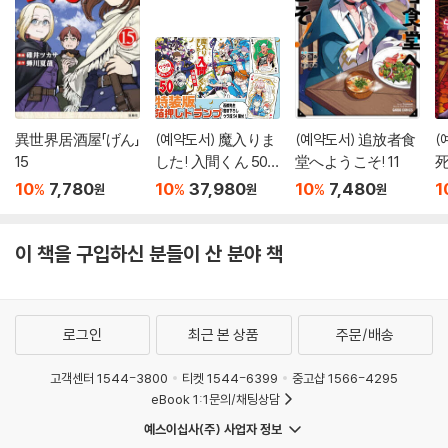
異世界居酒屋「げん」
(예약도서) 魔入りま
(예약도서) 追放者食
(
15
した! 入間くん 50
堂へようこそ! 11
死
特裝版
10
7,780
10
37,980
10
7,480
1
%
%
%
원
원
원
이 책을 구입하신 분들이 산 분야 책
로그인
최근 본 상품
주문/배송
고객센터 1544-3800
티켓 1544-6399
중고샵 1566-4295
eBook 1:1문의/채팅상담
예스이십사(주) 사업자 정보