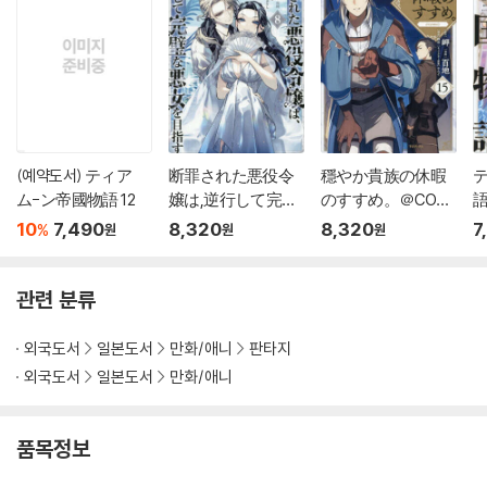
(예약도서) ティア
断罪された悪役令
穩やか貴族の休暇
ム-ン帝國物語 12
嬢は,逆行して完璧
のすすめ。＠COMI
語
な悪女を目指す＠C
C 15
10
7,490
8,320
8,320
7
%
원
원
원
OMIC 8
관련 분류
외국도서
일본도서
만화/애니
판타지
외국도서
일본도서
만화/애니
품목정보