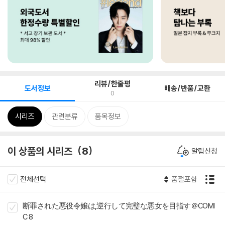
리뷰/한줄평
도서정보
배송/반품/교환
0
시리즈
관련분류
품목정보
이 상품의 시리즈
8
알림신청
전체선택
품절포함
断罪された悪役令嬢は,逆行して完璧な悪女を目指す＠COMI
C 8