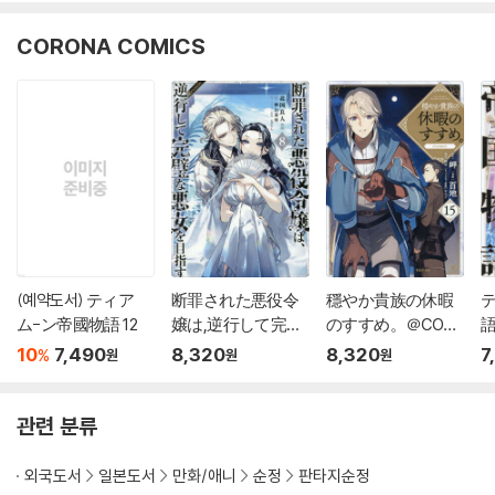
CORONA COMICS
(예약도서) ティア
断罪された悪役令
穩やか貴族の休暇
ム-ン帝國物語 12
嬢は,逆行して完璧
のすすめ。＠COMI
語
な悪女を目指す＠C
C 15
10
7,490
8,320
8,320
7
%
원
원
원
OMIC 8
관련 분류
외국도서
일본도서
만화/애니
순정
판타지순정