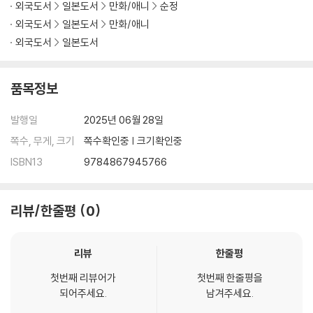
외국도서
일본도서
만화/애니
순정
외국도서
일본도서
만화/애니
외국도서
일본도서
품목정보
발행일
2025년 06월 28일
쪽수, 무게, 크기
쪽수확인중 | 크기확인중
ISBN13
9784867945766
리뷰/한줄평
0
리뷰
한줄평
첫번째 리뷰어가
첫번째 한줄평을
되어주세요.
남겨주세요.