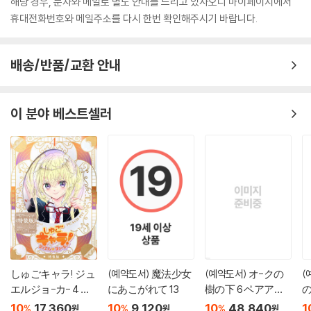
해당 경우, 문자와 메일로 별도 안내를 드리고 있사오니 마이페이지에서
휴대전화번호와 메일주소를 다시 한번 확인해주시기 바랍니다.
배송/반품/교환 안내
이 분야 베스트셀러
しゅごキャラ! ジュ
(예약도서) 魔法少女
(예약도서) オ-クの
(
エルジョ-カ- 4 キ
にあこがれて 13
樹の下 6 ペアアク
の
ラキラスリ-ブケ-
リルキ-ホルダ-＆
10
17,360
10
9,120
10
48,840
1
%
%
%
원
원
원