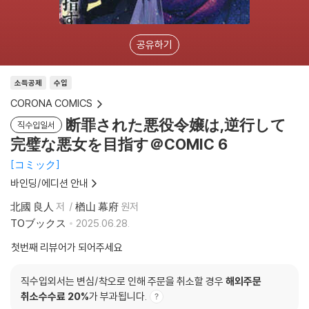
공유하기
소득공제
수입
CORONA COMICS
断罪された悪役令嬢は,逆行して
직수입일서
完璧な悪女を目指す＠COMIC 6
コミック
바인딩/에디션 안내
北國 良人
저
楢山 幕府
원저
TOブックス
2025.06.28.
첫번째 리뷰어가 되어주세요
직수입외서는 변심/착오로 인해 주문을 취소할 경우
해외주문
취소수수료 20%
가 부과됩니다.