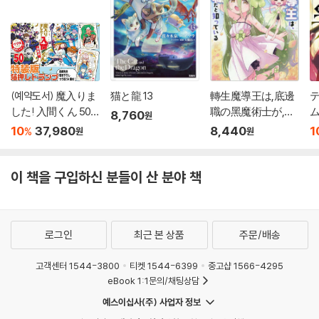
(예약도서) 魔入りま
猫と龍 13
轉生魔導王は,底邊
テ
した! 入間くん 50
職の黑魔術士が,實
8,760
원
特裝版
は最强職だと知っ
10
37,980
8,440
1
%
원
원
ている 6
이 책을 구입하신 분들이 산 분야 책
로그인
최근 본 상품
주문/배송
고객센터 1544-3800
티켓 1544-6399
중고샵 1566-4295
eBook 1:1문의/채팅상담
예스이십사(주) 사업자 정보