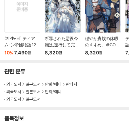
(예약도서) ティア
断罪された悪役令
穩やか貴族の休暇
ム-ン帝國物語 12
嬢は,逆行して完璧
のすすめ。＠COMI
語
な悪女を目指す＠C
C 15
10
7,490
8,320
8,320
7
%
원
원
원
OMIC 8
관련 분류
외국도서
일본도서
만화/애니
판타지
외국도서
일본도서
만화/애니
외국도서
일본도서
품목정보