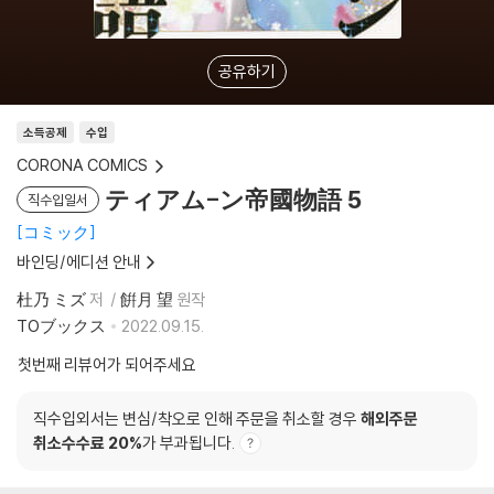
공유하기
소득공제
수입
CORONA COMICS
ティアム-ン帝國物語 5
직수입일서
コミック
바인딩/에디션 안내
杜乃 ミズ
저
餠月 望
원작
TOブックス
2022.09.15.
첫번째 리뷰어가 되어주세요
직수입외서는 변심/착오로 인해 주문을 취소할 경우
해외주문
취소수수료 20%
가 부과됩니다.