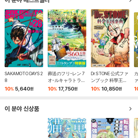
SAKAMOTO DAYS 2
葬送のフリ-レン 7
Dr.STONE 公式ファ
カ
8
オ-ルキャラトラン
ンブック 科學王國
ァ
プ付き特裝版
事典
10
5,640
10
17,750
10
10,850
1
%
%
%
원
원
원
이 분야 신상품