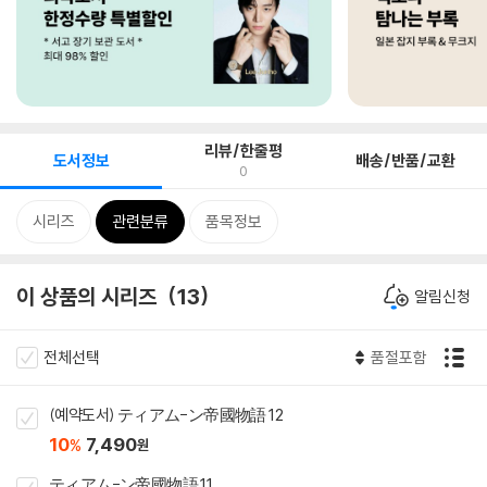
리뷰/한줄평
도서정보
배송/반품/교환
0
시리즈
관련분류
품목정보
이 상품의 시리즈
13
알림신청
전체선택
품절포함
(예약도서) ティアム-ン帝國物語 12
10
7,490
%
원
ティアム-ン帝國物語 11