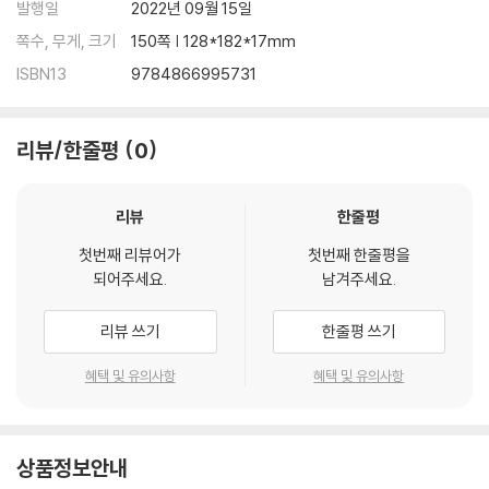
발행일
2022년 09월 15일
쪽수, 무게, 크기
150쪽 | 128*182*17mm
ISBN13
9784866995731
리뷰/한줄평
0
리뷰
한줄평
첫번째 리뷰어가
첫번째 한줄평을
되어주세요.
남겨주세요.
리뷰 쓰기
한줄평 쓰기
혜택 및 유의사항
혜택 및 유의사항
상품정보안내