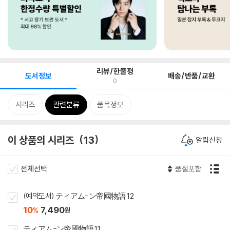
리뷰/한줄평
도서정보
배송/반품/교환
0
시리즈
관련분류
품목정보
이 상품의 시리즈
13
알림신청
전체선택
품절포함
(예약도서) ティアム-ン帝國物語 12
10
7,490
%
원
ティアム-ン帝國物語 11