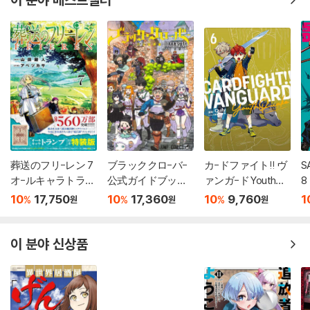
葬送のフリ-レン 7
ブラッククロ-バ-
カ-ドファイト!! ヴ
S
オ-ルキャラトラン
公式ガイドブック
ァンガ-ド YouthQu
8
プ付き特裝版
完全魔導書
ake 6
10
17,750
10
17,360
10
9,760
1
%
%
%
원
원
원
이 분야 신상품