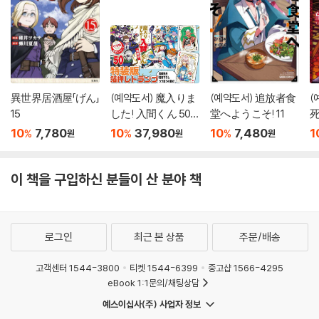
異世界居酒屋「げん」
(예약도서) 魔入りま
(예약도서) 追放者食
(
15
した! 入間くん 50
堂へようこそ! 11
死
特裝版
10
7,780
10
37,980
10
7,480
1
%
%
%
원
원
원
이 책을 구입하신 분들이 산 분야 책
로그인
최근 본 상품
주문/배송
고객센터 1544-3800
티켓 1544-6399
중고샵 1566-4295
eBook 1:1문의/채팅상담
예스이십사(주) 사업자 정보