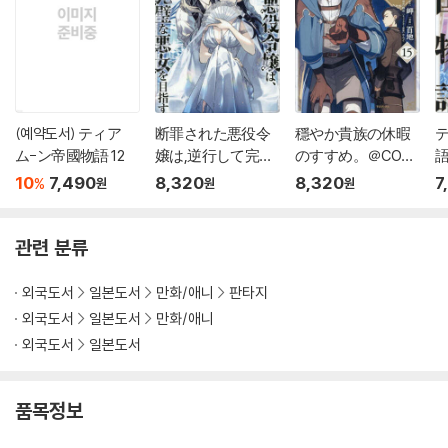
(예약도서) ティア
断罪された悪役令
穩やか貴族の休暇
ム-ン帝國物語 12
嬢は,逆行して完璧
のすすめ。＠COMI
語
な悪女を目指す＠C
C 15
10
7,490
8,320
8,320
7
%
원
원
원
OMIC 8
관련 분류
외국도서
일본도서
만화/애니
판타지
외국도서
일본도서
만화/애니
외국도서
일본도서
품목정보