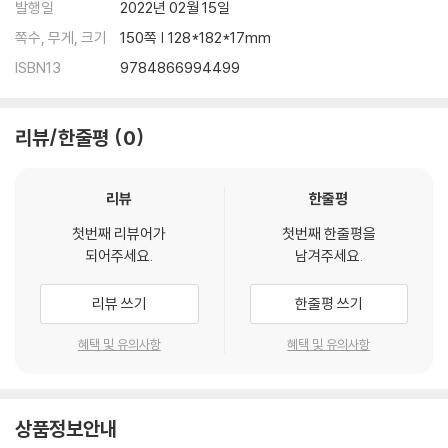
발행일
2022년 02월 15일
쪽수, 무게, 크기
150쪽 | 128*182*17mm
ISBN13
9784866994499
리뷰/한줄평
0
리뷰
한줄평
첫번째 리뷰어가
첫번째 한줄평을
되어주세요.
남겨주세요.
리뷰 쓰기
한줄평 쓰기
혜택 및 유의사항
혜택 및 유의사항
상품정보안내