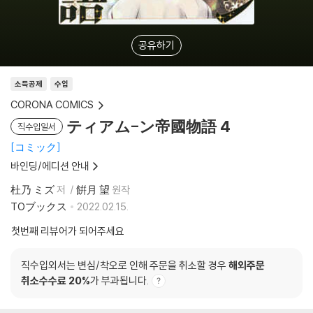
공유하기
소득공제
수입
CORONA COMICS
ティアム-ン帝國物語 4
직수입일서
コミック
바인딩/에디션 안내
杜乃 ミズ
저
餠月 望
원작
TOブックス
2022.02.15.
첫번째 리뷰어가 되어주세요
직수입외서는 변심/착오로 인해 주문을 취소할 경우
해외주문
취소수수료 20%
가 부과됩니다.