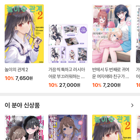
놀이의 관계 2
가끔씩 툭하고 러시아
반에서 두 번째로 귀여
가
어로 부끄러워하는 옆
운 여자애와 친구가 되
어
10
7,650
%
원
자리의 아랴 양 11 특별
었다 7.5
자
10
27,000
10
7,200
1
%
%
원
원
판
이 분야 신상품