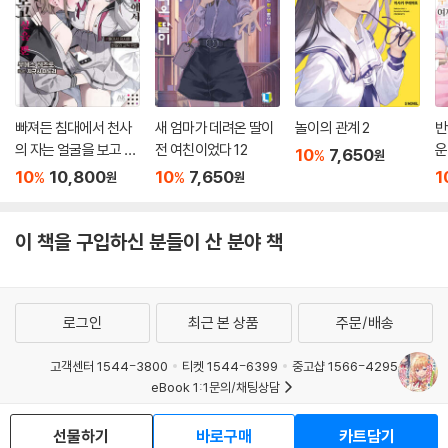
빠져든 침대에서 천사
새 엄마가 데려온 딸이
놀이의 관계 2
반
의 자는 얼굴을 보고 싶
전 여친이었다 12
운
10
7,650
%
원
을 뿐
었
10
10,800
10
7,650
1
%
%
원
원
이 책을 구입하신 분들이 산 분야 책
로그인
최근 본 상품
주문/배송
고객센터 1544-3800
티켓 1544-6399
중고샵 1566-4295
eBook 1:1문의/채팅상담
예스이십사(주) 사업자 정보
선물하기
바로구매
카트담기
이용약관
개인정보처리방침
청소년보호정책