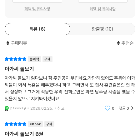
혜택 및 유의사항
혜택 및 유의사항
리뷰
6
한줄평
10
구매리뷰
추천순
종이책
구매
아가씨 돌보기
아가씨 돌보기 읽다보니 참 주인공이 부럽네요.가만히 있어도 주위에 아가
씨들이 와서 특훈을 해주겠다니 하고 그러면서 또 집사 훈련같은걸 잘 해
서 성장하고 그거에 적응한 우리 진히로인은 과연 남주랑 사랑을 맺을 수
있을지 앞으로 지켜봐야겠네요
h*****9
2026.02.25.
신고
0
댓글
0
eBook
구매
아가씨 돌보기 6권