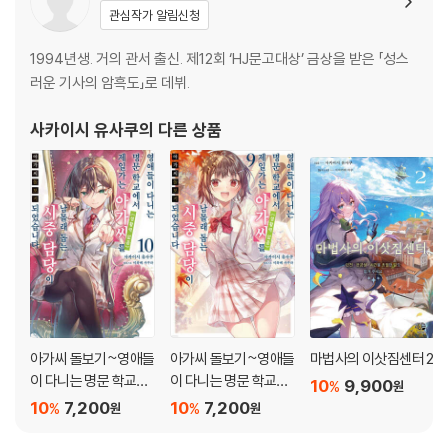
관심작가 알림신청
1994년생. 거의 관서 출신. 제12회 ‘HJ문고대상’ 금상을 받은 「성스
러운 기사의 암흑도」로 데뷔.
사카이시 유사쿠
의 다른 상품
아가씨 돌보기~영애들
아가씨 돌보기~영애들
마법사의 이삿짐센터 2
이 다니는 명문 학교에
이 다니는 명문 학교에
10
9,900
%
원
서 제일가는 아가씨(생
서 제일가는 아가씨(생
10
7,200
10
7,200
%
%
원
원
활력 없음)를 남몰래 돕
활력 없음)를 남몰래 돕
는 시중 담당이 되었습
는 시중 담당이 되었습