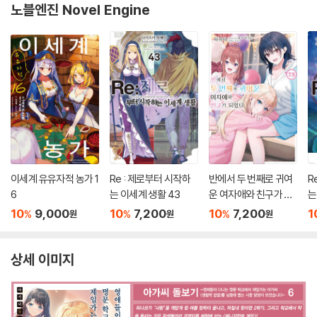
노블엔진 Novel Engine
이세계 유유자적 농가 1
Re : 제로부터 시작하
반에서 두 번째로 귀여
R
6
는 이세계 생활 43
운 여자애와 친구가 되
는
었다 7.5
10
9,000
10
7,200
10
7,200
1
%
%
%
원
원
원
상세 이미지