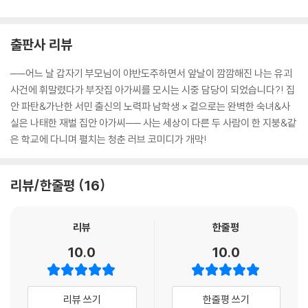
출판사 리뷰
──어느 날 갑자기 부모님이 야반도주하면서 앞날이 깜깜해진 나는 유괴
사건에 휘말렸다가 부잣집 아가씨를 모시는 시중 담당이 되었습니다?! 집
안 파탄&가난한 서민 출신의 노력파 남학생 × 겉으로는 완벽한 숙녀&사
실은 나태한 재벌 집안 아가씨── 사는 세상이 다른 두 사람이 한 지붕&같
은 학교에 다니며 펼치는 청춘 러브 코미디가 개막!
리뷰/한줄평
16
리뷰
한줄평
10.0
10.0
리뷰 쓰기
한줄평 쓰기