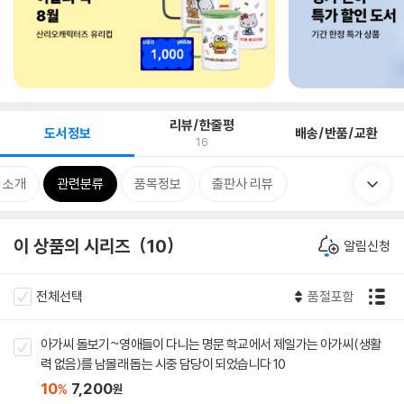
리뷰/한줄평
도서정보
배송/반품/교환
16
 소개
관련분류
품목정보
출판사 리뷰
이 상품의 시리즈
10
알림신청
전체선택
품절포함
아가씨 돌보기~영애들이 다니는 명문 학교에서 제일가는 아가씨(생활
력 없음)를 남몰래 돕는 시중 담당이 되었습니다 10
10
7,200
%
원