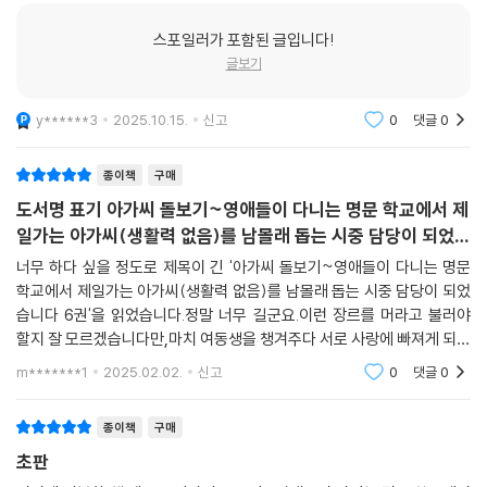
스포일러가 포함된 글입니다!
글보기
y******3
2025.10.15.
신고
0
댓글
0
종이책
구매
도서명 표기 아가씨 돌보기~영애들이 다니는 명문 학교에서 제
일가는 아가씨(생활력 없음)를 남몰래 돕는 시중 담당이 되었습
니다 6권
너무 하다 싶을 정도로 제목이 긴 '아가씨 돌보기~영애들이 다니는 명문
학교에서 제일가는 아가씨(생활력 없음)를 남몰래 돕는 시중 담당이 되었
습니다 6권'을 읽었습니다.정말 너무 길군요.이런 장르를 머라고 불러야
할지 잘 모르겠습니다만,마치 여동생을 챙겨주다 서로 사랑에 빠져게 되는
그런 감성과 비슷하다고나 할까요?물론 그게 친여동생이면 곤란하겠습니
m*******1
2025.02.02.
신고
0
댓글
0
다만...물론 여기 메
종이책
구매
초판