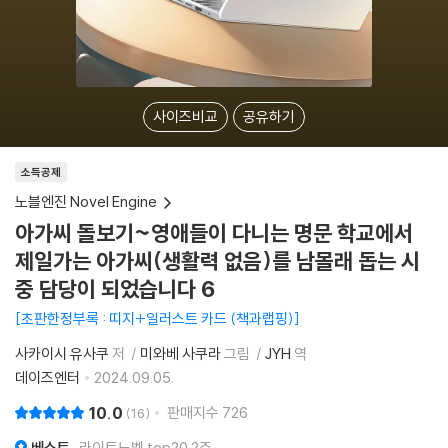
사이즈비교
공유하기
소득공제
노블엔진 Novel Engine
아가씨 돌보기~영애들이 다니는 명문 학교에서
제일가는 아가씨(생활력 없음)를 남몰래 돕는 시
중 담당이 되었습니다 6
초판한정부록 : 띠지+일러스트 카드 (책과랩핑)
사카이시 유사쿠
저
미와베 사쿠라
그림
JYH
역
데이즈엔터
2024.09.05.
10.0
판매지수
726
16
베스트
라이트노벨 top20 2주