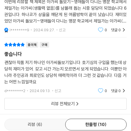
이번에 리뷰할 책 제목은 아가씨 돌보기~영애들이 다니는 명문 학교에서
제일가는 아가씨(생활력 없음)를 남몰래 돕는 시중 담당이 되었습니다 6
권입니다. 하나코가 상을을 깨닫게 된 여름방학이 끝이 났습니다. 재미있
었던 아가씨 돌보기~영애들이 다니는 명문 학교에서 제일가는 아가씨(생
활력 없음)를 남몰래 돕는 시중 담당이 되었습니다 6권이였습니다.
l********9
2024.09.27.
신고
0
댓글
0
종이책
구매
좋습니다
괜찮아 작품 저기 하나인 아가씨돌보기입니다. 호기심의 구입을 했는데 상
당히 재미가 있어. 갖고 시간 가는지 모르면서 보게 되었습니다. 이뿐만 아
니라 주인공과 희로인도 상당히 매력적이라 더 그런 것 같습니다. 다음 거
는 어떤 느낌일까요
d********2
2024.09.13.
신고
0
댓글
0
리뷰 전체보기
리뷰
6
한줄평
10