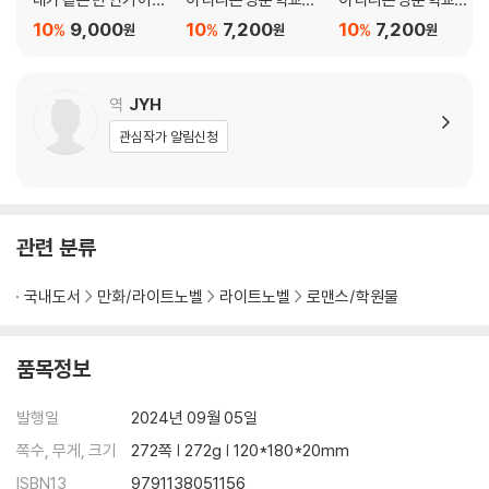
돌의 눈에 들면 7
서 제일가는 아가씨(생
서 제일가는 아가씨(생
10
9,000
10
7,200
10
7,200
%
%
%
원
원
원
활력 없음)를 남몰래 돕
활력 없음)를 남몰래 돕
는 시중 담당이 되었습
는 시중 담당이 되었습
니다 10
니다 9
역
JYH
관심작가 알림신청
관련 분류
국내도서
만화/라이트노벨
라이트노벨
로맨스/학원물
품목정보
발행일
2024년 09월 05일
쪽수, 무게, 크기
272쪽 | 272g | 120*180*20mm
ISBN13
9791138051156