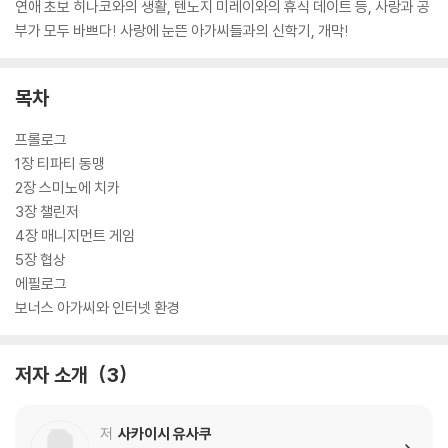
연애 초보 히나코와의 생활, 텐노지 미레이와의 휴식 데이트 등, 사랑과 공
부가 모두 바쁘다! 사랑에 눈뜬 아가씨들과의 신학기, 개막!
목차
프롤로그
1장 티파티 동맹
2장 스미노에 치카
3장 챌린저
4장 매니지먼트 게임
5장 협상
에필로그
보너스 아가씨와 인터넷 환경
저자 소개
3
저
사카이시 유사쿠