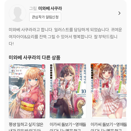
니다 10
니다 9
그림
미와베 사쿠라
관심작가 알림신청
미와베 사쿠라라고 합니다. 일러스트를 담당하게 되었습니다. 귀여운
여자아이&요리를 잔뜩 그릴 수 있어서 행복합니다. 잘 부탁드립니
다!
미와베 사쿠라
의 다른 상품
평생 일하고 싶지 않은
아가씨 돌보기~영애들
아가씨 돌보기~영애들
내가 같은 반 인기 아이
이 다니는 명문 학교에
이 다니는 명문 학교에