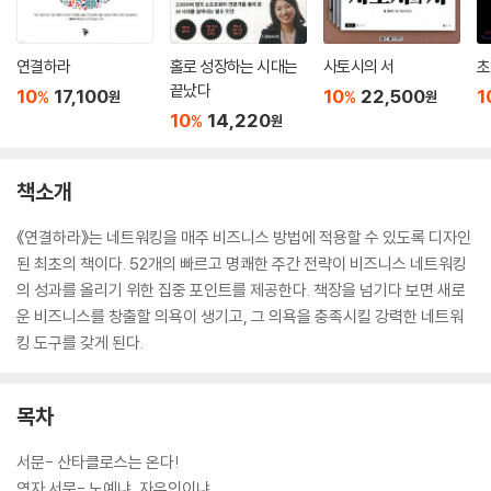
연결하라
홀로 성장하는 시대는
사토시의 서
초
끝났다
10
17,100
10
22,500
1
%
%
원
원
10
14,220
%
원
책소개
《연결하라》는 네트워킹을 매주 비즈니스 방법에 적용할 수 있도록 디자인
된 최초의 책이다. 52개의 빠르고 명쾌한 주간 전략이 비즈니스 네트워킹
의 성과를 올리기 위한 집중 포인트를 제공한다. 책장을 넘기다 보면 새로
운 비즈니스를 창출할 의욕이 생기고, 그 의욕을 충족시킬 강력한 네트워
킹 도구를 갖게 된다.
목차
서문- 산타클로스는 온다!
역자 서문- 노예냐, 자유인이냐