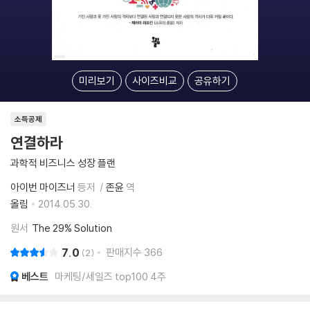
미리보기
사이즈비교
공유하기
소득공제
연결하라
과학적 비즈니스 성장 플랜
아이번 마이즈너
등저
존윤
역
올림
2014.05.30.
원서
The 29% Solution
7.0
판매지수
366
2
베스트
마케팅/세일즈 top100 4주