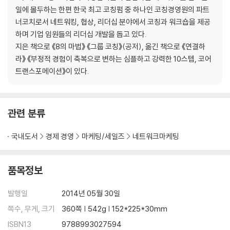
Week 21 의미 있는 관계를 만드는 24시간 ‘ON’ 상태
일에 몰두하는 한편 한국 최고 코칭펌 중 하나인 코칭경영원의 파트
Week 22 촉매 이벤트를 위해 배워야 할 것들
너코치로서 네트워킹, 협상, 리더십 분야에서 코칭과 워크숍을 제공
Week 23 목적이 있는 식사 모임이란?
하며 기업 임원들의 리더십 개발을 돕고 있다.
Week 24 7초의 첫인상, 보고 또 듣게 하라
지은 책으로 《8의 마법》 《그룹 코칭》(공저), 옮긴 책으로 《연결하
Week 25 아낌없이 주는 네트워킹그룹을 찾아서
라》 《부정적 경험이 축복으로 변하는 심플하고 강력한 10스텝, 코어
Week 26 네트워크를 다양화하고 싶은 당신에게
트랜스포메이션》이 있다.
Week 27 스폰서로 나서기 전에 던져야 할 몇 가지 질문
Week 28 스포트라이트를 공유하는 이벤트를 개최하라
관련 분류
5장 반복할 수 있게 전달하라
- 효과적인 메시지 커뮤니케이션
국내도서
경제 경영
마케팅/세일즈
네트워크마케팅
Week 29 받고 싶은 질문을 상대방에게 하라
Week 30 특징 말고 이점을 이야기하라
품목정보
Week 31 프로파일러처럼 묘사하고 요청하라
Week 32 가슴으로 말하는 동기부여 연설가가 되라
발행일
2014년 05월 30일
Week 33 명함은 어떻게 강력한 마케팅 도구가 되는가
쪽수, 무게, 크기
360쪽 | 542g | 152*225*30mm
ISBN13
9788993027594
6장 사람들이 당신을 찾게 하라