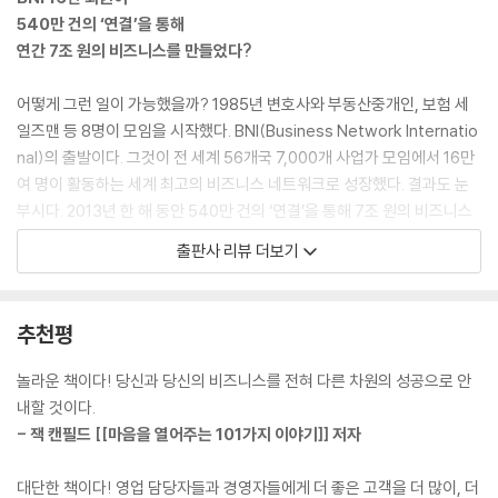
Week 42 왜 피드백을 요구하지 않는가
바보 같은 농부는 없을 겁니다. 현명한 농부는 시간과 노력을 투자해 열매
540만 건의 ‘연결’을 통해
Week 43 사람들은 주인처럼 행동하는 사람에게 끌린다
가 익어가길 기다립니다. 마찬가지로 비즈니스 네트워킹의 고수가 되길 원
연간 7조 원의 비즈니스를 만들었다?
Week 44 돈의 흐름을 추적하면 도와줄 사람이 보인다
한다면 시간을 두고 사람들과의 연결을 가꿔나가야 합니다. p.17~18
Week 45 사람들로부터 지지를 이끌어내는 확실한 방법
어떻게 그런 일이 가능했을까? 1985년 변호사와 부동산중개인, 보험 세
Week 46 소개를 부탁하는 방법
도와주면 돌아오게 됩니다. 보통의 사람이라면 당신에게 받은 도움 그 이
일즈맨 등 8명이 모임을 시작했다. BNI(Business Network Internatio
Week 47 신문을 ‘그냥’ 보지 말고 ‘소개 의도’를 갖고 읽어라
상을 돌려주기 위해 노력하게 됩니다. 그러면 당신은 다시 그에게 받은 것
nal)의 출발이다. 그것이 전 세계 56개국 7,000개 사업가 모임에서 16만
Week 48 피할 수 없는 대중 연설의 공포 다스리기
이상을 되돌려줍니다. 그렇게 도움을 주고받는 과정에서 두 사람은 튼튼히
여 명이 활동하는 세계 최고의 비즈니스 네트워크로 성장했다. 결과도 눈
Week 49 성공적인 허브회사의 조건
‘연결’됩니다. 자연스레 강한 신뢰의 ‘관계’가 형성됩니다. 그런 사람들이
부시다. 2013년 한 해 동안 540만 건의 ‘연결’을 통해 7조 원의 비즈니스
Week 50 기꺼이 돕고 싶게 만드는 멘토의 특성
당신이 추락하는 것을 잡아주고, 당신이 그토록 바라던 성공을 잡아줄 그
를 일으켰다.
Week 51 당신의 자문위원회에 꼭 있어야 할 사람들
출판사 리뷰 더보기
물의 한 코가 되는 것입니다. p.20
800여 멤버들이 활발하게 움직이는 홍콩의 경우 멤버당 평균 매출이 2억
Week 52 평생학습이 더 많은 황금을 낳는다
원에 달한다. 베트남의 한 여행사는 자건거 여행 패키지를 개발하고 유럽,
전철에서, 버스에서, 거리에서, 엘리베이터에서 고개를 돌려 주위를 둘러
호주, 미국의 BNI 멤버들과 협업을 통해 재미를 톡톡히 보았다. 한국에서
맺음말- 이제는 무엇을 할까?
추천평
보세요. 로버트 라이시가 말한 노예들이 눈에 띌 것입니다. 고개를 푹 숙인
도 남성 맞춤정장숍 아르노가 LA, 홍콩, 도쿄, 파리, 런던에 협업 네트워크
BNI 소개
채 스마트폰을 뚫어지게 쳐다보며 그 속에서 일면식도 없는 사람들과 ‘친
를 구축하고, 이벤트회사 더무브가 엡손 신제품 홍보 프로젝트를 따내는
놀라운 책이다! 당신과 당신의 비즈니스를 전혀 다른 차원의 성공으로 안
구’가 되고, 그들에게 자랑하려고 맛있는 음식 사진을 올리고, 그들이 ‘좋아
등 성공 사례들이 속속 나타나고 있다.
내할 것이다.
요’를 눌러주면 기뻐하고, 몇 시간을 뒤져 알지도 못하는 회사로부터 더 싼
이 모두가 리퍼럴(referral), 즉 비즈니스 소개로 이루어진 성과들이다. 그
- 잭 캔필드 [[마음을 열어주는 101가지 이야기]] 저자
물건을 샀다고 좋아합니다. 하지만 실직했을 때, 당장 5,000만 원이 없어
것을 가능케 한 인물이 바로 아이번 마이즈너 박사다.
사업이 망할 때, 중요한 거래처를 뺏겼을 때 인터넷의 그 ‘친구’들이 그들을
대단한 책이다! 영업 담당자들과 경영자들에게 더 좋은 고객을 더 많이, 더
도와줄까요? p.23~24