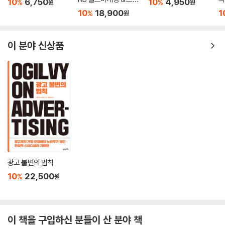
10
6,750
10
4,950
%
%
원
원
로 나뉘는 방향으로 흘러갈 것이다. 이런 흐름에서 살아남고 성공하는 비
딩
장 배치를 알아보고 사람들을 코트 거는 곳이나 화장실, 또는 음식이 있는
10
18,900
1
%
원
결은 ‘연결’을 통한 ‘협업’이 핵심이다.
곳으로 안내할 수 있다. 사람들을 서로 소개해주고 편안하게 느끼도록 도
[[연결하라]]는 중소기업인, 전문가, 자영업자, 세일즈맨을 비롯한 모든
울 수 있다. 바꿔 말하면 당신이 이니셔티브를 쥐는 것이다.
영업형 CEO에게 행운과도 같은 책이 될 것이다. 이미 수십만 명이 ‘연
이 분야 신상품
사람들은 이렇게 행동하는 당신에게 끌린다. p.309
결’에 관한 한 세계 최고의 전문가인 저자의 제안을 따라 네트워킹 능력을
--- 본문 중에서
높이고, 더 많은 돈을 벌고, 더 행복해졌다.
광고 불변의 법칙
10
22,500
%
원
이 책을 구입하신 분들이 산 분야 책