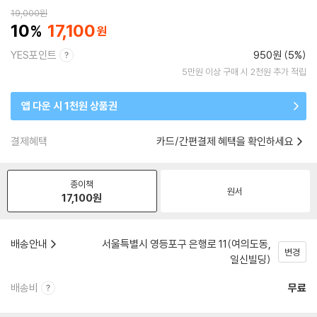
19,000
원
10
17,100
YES포인트
950원 (5%)
5만원 이상 구매 시 2천원 추가 적립
앱 다운 시 1천원 상품권
결제혜택
카드/간편결제 혜택을 확인하세요
종이책
원서
17,100
원
배송안내
서울특별시 영등포구 은행로 11(여의도동,
변경
일신빌딩)
배송비
무료