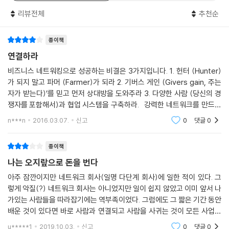
바로 그 우정이 그룹 내 책임감을 유지하는 데 방해가 될 수도 있다. p.154
리뷰전체
추천순
학교에서는 가르쳐주지 않는
누군가에게 도움이 될 것 같은 이벤트나 기회를 보면 당장 행동에 옮겨라.
비즈니스 성장의 비밀!
그 일이 내일이든 6개월 후든 오늘 정보를 전달하라. 지체하면 당신의 동
종이책
료나 지인의 옵션이 줄어들 수 있고, 아니면 바빠서 잊어버리고 전달 못할
연결하라
많은 사람들이 네트워킹을 업무시간 후 사교나 사업상 모임에 참석해서 사
수도 있다. 어제 일어난 일보다 더 쓸모없는 기회도 별로 많지 않다. p.165
람들과 악수하고 명함을 뿌리는 일쯤으로 생각한다. 그나마 좀 안다는 사
비즈니스 네트워킹으로 성공하는 비결은 3가지입니다. 1. 헌터 (Hunter)
업가들조차 네트워킹은 단지 소극적 비즈니스 전략에 불과하다는 인식을
가 되지 말고 파머 (Farmer)가 되라 2. 기버스 게인 (Givers gain, 주는
교회 행사에서 비즈니스를 하는 것은 적절치 못하다. 그러나 누군가를 돕
갖고 있다. 이런 사고방식이 단편적이고 비효율적인 네트워킹이라는 결과
자가 받는다)’를 믿고 먼저 상대방을 도와주라 3. 다양한 사람 (당신의 경
는 것은 그렇지 않다. 효과적인 네트워킹은 진정으로 다른 사람들을 도움
쟁자를 포함해서)과 협업 시스템을 구축하라. 강력한 네트워크를 만드는
를 낳고, 결국 시간과 돈을 낭비하게 된다. 반면에 일부 사업가들은 네트워
으로써 관계를 형성하는 것이다. p.177
데서 정말 중요한 것은 당신이 무엇을 아는가, 누구를 아는가가
킹을 비즈니스의 적극적 수단으로 간주한다. 네트워킹을 마케팅과 비즈니
n***n
2016.03.07.
신고
0
댓글
0
스 계획의 중요한 부분으로 삼아 목표를 세우고, 재무제표에 네트워킹을
늘 똑같은 사람들하고만 디너 파티를 하다 보면 그 모임은 결코 커지지 못
위한 예산 항목을 포함시키며, 일상생활의 일부로 실천한다.
종이책
한다고 덧붙인다. 그가 제시한 해법은 앵커 임대인(anchor tenant. 역주:
[[연결하라]]는 네트워킹을 매주 비즈니스 방법에 적용할 수 있도록 디자
백화점이나 쇼핑몰에서 많은 사람들이 찾아오도록 하는 인기 있는 상점)
나는 오지랖으로 돈을 번다
인된 최초의 책이다. 52개의 빠르고 명쾌한 주간 전략이 비즈니스 네트워
과 비슷한 앵커 게스트를 찾아 초대하는 것이다. 앵커 게스트란 다른 분야
아주 잠깐이지만 네트워크 회사(일명 다단계 회사)에 일한 적이 있다. 그
킹의 성과를 올리기 위한 집중 포인트를 제공한다. 책장을 넘기다 보면 새
의 사람들을 알고, 다른 일들을 경험했고, 그래서 함께 나눌 것이 많은 사람
렇게 악질(?) 네트워크 회사는 아니었지만 일이 쉽지 않았고 이미 앞서 나
로운 비즈니스를 창출할 의욕이 생기고, 그 의욕을 충족시킬 강력한 네트
들이다. 그들은 당신 친구들의 인생에 긍정적인 영향을 미친다. p.188
가있는 사람들을 따라잡기에는 역부족이었다. 그럼에도 그 짧은 기간 동안
워킹 도구를 갖게 된다.
배운 것이 있다면 바로 사람과 연결되고 사람을 사귀는 것이 모든 사업의
탁월한 성과를 올리는 최고의 네트워커는 비즈니스를 혼자 하지 않는다.
시작과 끝이라는 사실이다. 그리고 사람을 사귀고 신뢰를 쌓고 그들을 통
사람들이 첫 만남에서 당신을 판단하는 데 어느 정도의 시간을 쓴다고 생
u*****1
2019.10.03.
신고
0
댓글
0
명확한 계획을 세우고, 네트워크를 확장하고, 좋은 기억을 남기고, 시간을