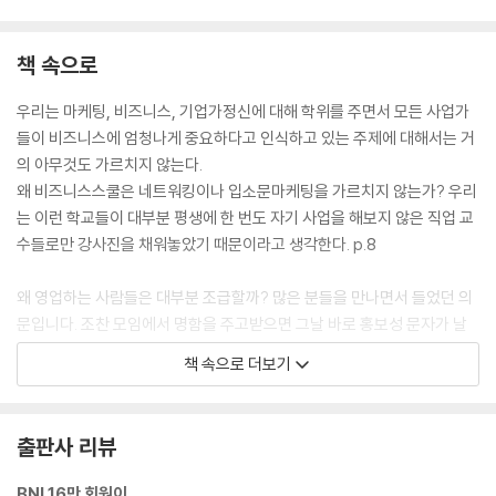
- 전문가 되기와 전문가로 알리기
책 속으로
Week 34 프레젠테이션에 ‘높은 가치’를 담아라
Week 35 다음 호가 기다려지는 뉴스레터 만들기
우리는 마케팅, 비즈니스, 기업가정신에 대해 학위를 주면서 모든 사업가
Week 36 기사화 가능성이 높은 보도자료를 작성하라
들이 비즈니스에 엄청나게 중요하다고 인식하고 있는 주제에 대해서는 거
Week 37 당신의 브랜드를 창조하는 기사를 꾸준히 올려라
의 아무것도 가르치지 않는다.
왜 비즈니스스쿨은 네트워킹이나 입소문마케팅을 가르치지 않는가? 우리
7장 당신의 비즈니스를 자랑하라
는 이런 학교들이 대부분 평생에 한 번도 자기 사업을 해보지 않은 직업 교
- 성공 스토리 캡처하기
수들로만 강사진을 채워놓았기 때문이라고 생각한다. p.8
Week 38 그들의 서면 추천서로 신뢰도를 높여라
왜 영업하는 사람들은 대부분 조급할까? 많은 분들을 만나면서 들었던 의
Week 39 3가지가 들어 있는 성공 스토리 2개를 작성하라
문입니다. 조찬 모임에서 명함을 주고받으면 그날 바로 홍보성 문자가 날
Week 40 모두를 위한 자기소개는 없다. 청중에 맞게 조정하라
아옵니다. 페이스북 친구 신청을 받아주면 바로 광고성 메시지를 보냅니
책 속으로 더보기
Week 41 나팔을 불어라. 비즈니스 기회가 온다
다. 같이 밥을 먹기는커녕 전화기를 두드리는 수고 한 번 하지 않고 5,000
만 원짜리 외제차를 사달라고 합니다. p.15
8장 남들이 하지 않는 것을 제대로 하라
출판사 리뷰
- 지속적인 성장의 플랜
기억하십시오. 비즈니스 네트워킹은 ‘사냥’이 아니라 ‘농사’입니다. 오늘 씨
를 뿌리고 내일 아침에 “제기랄, 아직 열매가 안 열렸잖아!”라며 한탄하는
BNI 16만 회원이