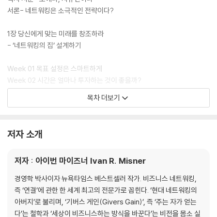
서론- 네트워킹은 소극적인 전략이다?
1장 당신에게 맞는 미래를 창조하라
- ‘네트워킹의 집’ 설계하기
Week 01 목표 설정은 스마트하게
Week 02 시간은 얼마나 투자하는 것이 좋을까?
Week 03 소개를 도와줄 ‘선호 고객의 프로파일’을 만들어라
목차 더보기
Week 04 당신의 지원군 ‘입소문마케팅팀’을 구성하라
Week 05 주는 자가 얻는다! 먼저 베풀어라
Week 06 네트워킹을 살리는 데이터베이스를 구축하라
저자 소개
Week 07 마스터 네트워커는 무엇이 다른가
저자 : 아이번 마이즈너 Ivan R. Misner
2장 네트워크를 확장하라
- 매력의 스위치 켜기
경영학 박사이자 뉴욕타임스 베스트셀러 작가. 비즈니스 네트워킹,
즉 ‘연결’에 관한 한 세계 최고의 전문가로 꼽힌다. ‘현대 네트워킹의
Week 08 만남을 다변화하라
아버지’로 불리며, ‘기버스 게인(Givers Gain)’, 즉 ‘주는 자가 얻는
Week 09 많은 사람보다 적절한 사람을 만나라
다’는 철학과 ‘세상이 비즈니스하는 방식을 바꾼다’는 비전을 몸소 실