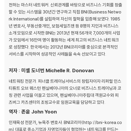
Week 10 혹시 저를 기억하시나요? 과거와의 접속
천하는 마스터 네트워커. 신뢰관계를 바탕으로 비즈니스 기회를 창출
Week 11 황금알을 낳는 거위, 가족에게 말하라
할 수 있는 시스템을 30년간 연구하고 직접 BNI(Business Netwo
Week 12 동굴에서 나와 네트를 짜라
rk International)를 설립하여 자신의 철학을 입증해 보였다. 1985
Week 13 온라인 네트워킹의 문을 여는 5가지 방법
년 변호사, 부동산중개인, 보험세일즈맨 등 8명의 지인과 비즈니스
Week 14 끌리는 사람이 되라. 어떻게?
소개 모임으로 시작한 BNI는 2013년 현재 56개국 7,000개의 사업
가 모임에서 16만여 명이 활동하는 세계 최고의 비즈니스 네트워크
3장 기대 이상의 기억을 남겨라
로 성장했다. 한국에서는 2012년 BNI코리아를 중심으로 본격적인
- 잊을 수 없는 존재가 되려면
서비스를 시작하여 성공적인 사례들을 속속 선보이고 있다.
Week 15 같이 있는 친구? 가치 있는 친구!
저자 : 미셸 도너번 Michelle R. Donovan
Week 16 당신은 촉매인가?
Week 17 책임을 지게 하는 파트너를 찾아라
네트워킹 전문가. 피너클 트레이닝서비스의 창립자이자 리퍼럴 인스
Week 18 조건 없는 자원봉사로 얼굴을 알려라
티튜트 오브 웨스턴 펜실베이니아의 오너로 비즈니스 트레이닝과 코
Week 19 감사카드를 보낼 때는 명함을 빼라
칭 관련 사업을 이끌고 있으며, 펜실베이니아주립대 객원교수와 피
Week 20 팔로업은 오늘 당장, 그리고 정기적으로
츠버그 카츠센터의 초빙교수로 임원교육을 담당하고 있다.
역자 : 존윤 John Yoon
4장 놓치지 말고 가치 있게 써라
- 네트워킹 시간 투자법
인재육성 전문가, 뉴욕주 변호사. BNI코리아(http://bni-korea.co
m) 대표로 중소기업과 자영업자들이 협업하는 네트워크를 만드는