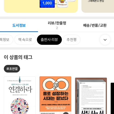
리뷰/한줄평
도서정보
배송/반품/교환
2
목정보
책 속으로
출판사 리뷰
추천평
이 상품의 태그
#초연결