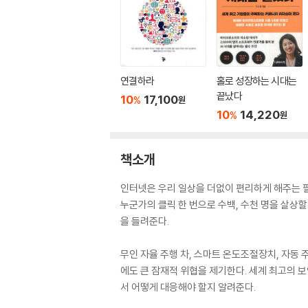
연결하라
홀로 성장하는 시대는
끝났다
10
17,100
%
원
10
14,220
%
원
책소개
인터넷은 우리 일상을 더없이 편리하게 해주는 필
누군가의 클릭 한 번으로 수백, 수천 명을 살상할
을 들려준다.
무인 자율 주행 차, 스마트 온도조절장치, 자동
에도 큰 잠재적 위협을 제기한다. 세계 최고의 
서 어떻게 대응해야 할지 알려준다.