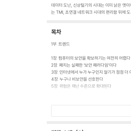
데이터 도난, 신상털기의 시대는 이미 낡은 옛이
는 TMI, 초연결 네트워크 시대의 편리함 뒤에 
목차
1부. 트렌드
1장. 컴퓨터의 보안을 확보하기는 여전히 어렵다
2장. 패치는 실패한 ‘보안 패러다임’이다
3장. 인터넷에서 누가 누구인지 알기가 점점 더
4장. 누구나 비보안을 선호한다
5장. 위험은 재난 수준으로 확대된다
2부. 해법들
6장. 보안이 확보된 인터넷 플러스는 이런 양상
7장. 어떻게 인터넷 플러스의 보안을 확보할 것