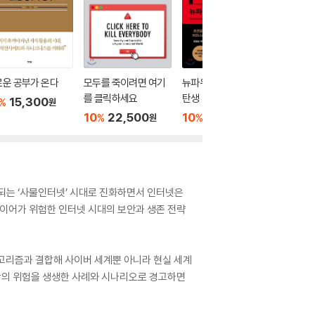
운 공부가 온다
모두를 죽이려면 여기
뉴파워: 새로운 권력의
BTS 마
를 클릭하세요
탄생
15,300
10
1
%
%
원
10
22,500
10
16,200
%
%
원
원
되는 ‘사물인터넷’ 시대로 진화하면서 인터넷은
슈나이어가 위험한 인터넷 시대의 보안과 생존 전략
알고리즘과 결합해 사이버 세계뿐 아니라 현실 세계
살상의 위험을 생생한 사례와 시나리오로 경고하면