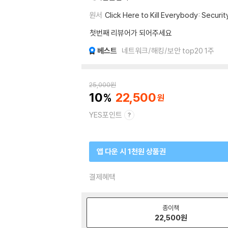
원서
Click Here to Kill Everybody: Securi
첫번째 리뷰어가 되어주세요
베스트
네트워크/해킹/보안 top20 1주
25,000
원
10
22,500
YES포인트
앱 다운 시 1천원 상품권
결제혜택
종이책
22,500
원