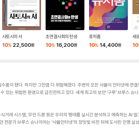
사토시의 서
초연결사회의 탄생
퓨처홈
새로
10
22,500
10
16,200
10
14,400
10
%
%
%
원
원
원
수품이 됐다. 하지만 그만큼 더 위험해졌다. 주변의 모든 사물이 인터넷에 연결
 수 있는 위험한 환경으로 급진전하고 있다. 세계 최고의 보안 ‘구루’ 브루스 
 주식거래 시스템, 무인 드론 등은 우리의 행태를 실시간 분석하고 예측하는 AI 
보안 전문가 브루스 슈나이어는 ‘사물인터넷’의 장밋빛 비전 뒤에 도사린 인명 