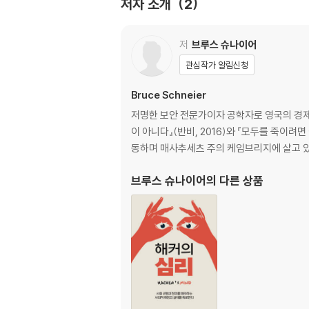
저자 소개
2
8장. 보안을 앞서 강화해야 할 주체는 정부다
9장. 어떻게 정부는 방어를 공격보다 우선시할 
10장. 플랜 B: 어떤 일이 벌어질까?
저
브루스 슈나이어
11장. 정책이 산으로 가는 경우
관심작가 알림신청
12장. 신뢰와 복원력을 갖춘 평화 지향의 인터넷
Bruce Schneier
저명한 보안 전문가이자 공학자로 영국의 경제지
이 아니다』(반비, 2016)와 『모두를 죽이려
동하며 매사추세츠 주의 케임브리지에 살고 있
브루스 슈나이어
의 다른 상품