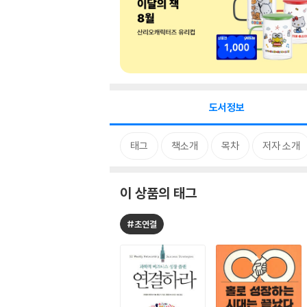
도서정보
태그
책소개
목차
저자 소개
이 상품의 태그
#초연결