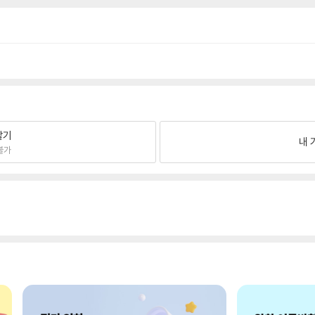
팔기
내 
불가